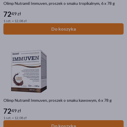
Sport
Olimp Nutramil Immuven, proszek o smaku tropikalnym, 6 x 78 g
72
49 zł
Filtry
1 szt. = 12,08 zł
Dostępny
(3)
Do koszyka
Dostawa
Wysyłka
Odbiór w aptece
Cena
zł
–
zł
Olimp Nutramil Immuven, proszek o smaku kawowym, 6 x 78 g
72
49 zł
Linia produktowa
1 szt. = 12,08 zł
Do koszyka