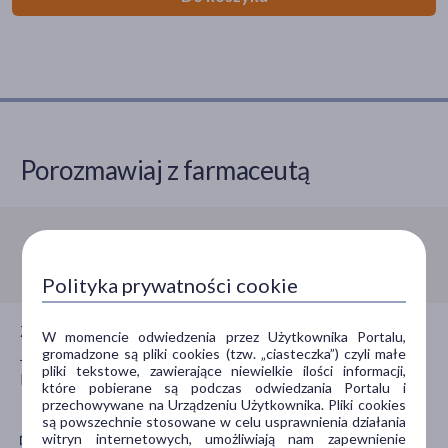
Olimp Labs Nutramil
(3)
Płeć
Kobieta
(1)
Mężczyzna
(1)
Porozmawiaj z farmaceutą
Wiek
dla dorosłych
(3)
dla seniorów
(3)
Infolinia:
800 110 110
Polityka prywatności cookie
Typ produktu
Żywność specjalnego przeznaczenia
Zadzwoń do nas jeśli potrzebujesz porady farmaceuty.
medycznego
(2)
W momencie odwiedzenia przez Użytkownika Portalu,
gromadzone są pliki cookies (tzw. „ciasteczka”) czyli małe
Jesteśmy dla Ciebie czynni całą dobę, 7 dni w tygodniu,
Suplement diety
(1)
pliki tekstowe, zawierające niewielkie ilości informacji,
bezpłatnie.
które pobierane są podczas odwiedzania Portalu i
przechowywane na Urządzeniu Użytkownika. Pliki cookies
Sposób aplikacji
są powszechnie stosowane w celu usprawnienia działania
witryn internetowych, umożliwiają nam zapewnienie