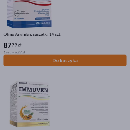
akijażu
Olimp Arginilan, saszetki, 14 szt.
87
79 zł
Hit
1 szt. = 6,27 zł
Do koszyka
Kategorie produktów
Zdrowie
Mama i dziecko