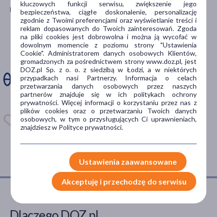
doustne
(1)
kluczowych funkcji serwisu, zwiększenie jego
Pobierz aplikację mobilną Doz.pl
bezpieczeństwa, ciągłe doskonalenie, personalizację
zgodnie z Twoimi preferencjami oraz wyświetlanie treści i
Postać
reklam dopasowanych do Twoich zainteresowań. Zgoda
Zdarza Ci się
na pliki cookies jest dobrowolna i można ją wycofać w
proszek
(2)
dowolnym momencie z poziomu strony "Ustawienia
ominąć dawkę
Cookie". Administratorem danych osobowych Klientów,
saszetki
(1)
gromadzonych za pośrednictwem strony www.doz.pl, jest
leku?
DOZ.pl Sp. z o. o. z siedzibą w Łodzi, a w niektórych
przypadkach nasi Partnerzy. Informacja o celach
Problem
przetwarzania danych osobowych przez naszych
Zainstaluj aplikację. Stwórz
partnerów znajduje się w ich politykach ochrony
apteczkę. Przypomnimy Ci
odleżyny
(3)
prywatności. Więcej informacji o korzystaniu przez nas z
kiedy wziąć lek.
plików cookies oraz o przetwarzaniu Twoich danych
niedożywienie
(2)
osobowych, w tym o przysługujących Ci uprawnieniach,
Dostępna w
znajdziesz w Polityce prywatności.
przygotowanie do operacji
(2)
rekonwalescencja żywieniowa
(2)
Ustawienia zaawansowane
brak apetytu
(1)
pokaż więcej
Akceptuję i przechodzę do serwisu
Główne składniki
Dlaczego DOZ.pl
cynk
(3)