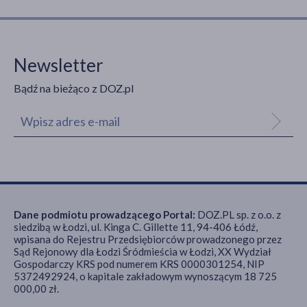
owoce tropikalne
(1)
kawowy
(1)
Newsletter
Alergeny
Bądź na bieżąco z DOZ.pl
mleko krowie
(1)
ryby
(1)
Dieta
kompletna
(1)
Zalecenia żywieniowe
Dane podmiotu prowadzącego Portal:
DOZ.PL sp. z o.o. z
siedzibą w Łodzi, ul. Kinga C. Gillette 11, 94-406 Łódź,
Z substancją słodzącą
(2)
wpisana do Rejestru Przedsiębiorców prowadzonego przez
Sąd Rejonowy dla Łodzi Śródmieścia w Łodzi, XX Wydział
Zawiera mleko
(2)
Gospodarczy KRS pod numerem KRS 0000301254, NIP
5372492924, o kapitale zakładowym wynoszącym 18 725
000,00 zł.