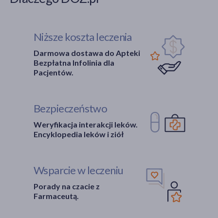
arginina
(3)
chlorek sodu
(2)
Niższe koszta leczenia
jodek potasu
(2)
Darmowa dostawa do Apteki
Bezpłatna Infolinia dla
kwas cytrynowy
(2)
Pacjentów.
pokaż więcej
Część ciała
Bezpieczeństwo
skóra
(1)
Weryfikacja interakcji leków.
Encyklopedia leków i ziół
Pora stosowania
na dzień
(1)
Wsparcie w leczeniu
na noc
(1)
Porady na czacie z
Farmaceutą.
Smak
cytrynowy
(1)