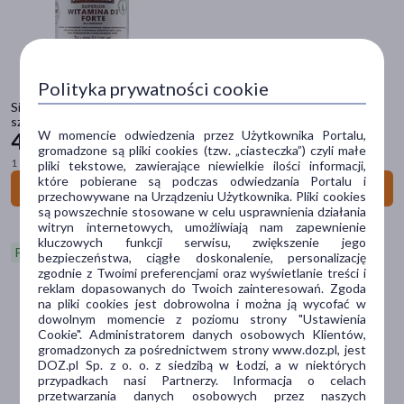
4Flex
(5)
4Lacti
(1)
Polityka prywatności cookie
Singularis
(85)
Singularis Witamina D3 Forte dla dorosłych Superior, kapsułki, 120
szt.
pokaż więcej
W momencie odwiedzenia przez Użytkownika Portalu,
41
79 zł
gromadzone są pliki cookies (tzw. „ciasteczka”) czyli małe
1 szt. = 0,35 zł
pliki tekstowe, zawierające niewielkie ilości informacji,
Typ produktu
które pobierane są podczas odwiedzania Portalu i
Do koszyka
przechowywane na Urządzeniu Użytkownika. Pliki cookies
Suplement diety
(85)
są powszechnie stosowane w celu usprawnienia działania
witryn internetowych, umożliwiają nam zapewnienie
kluczowych funkcji serwisu, zwiększenie jego
Postać
Promocja
bezpieczeństwa, ciągłe doskonalenie, personalizację
zgodnie z Twoimi preferencjami oraz wyświetlanie treści i
kapsułki
(71)
reklam dopasowanych do Twoich zainteresowań. Zgoda
na pliki cookies jest dobrowolna i można ją wycofać w
proszek
(8)
dowolnym momencie z poziomu strony "Ustawienia
Cookie". Administratorem danych osobowych Klientów,
tabletka
(5)
gromadzonych za pośrednictwem strony www.doz.pl, jest
DOZ.pl Sp. z o. o. z siedzibą w Łodzi, a w niektórych
krople
(1)
przypadkach nasi Partnerzy. Informacja o celach
przetwarzania danych osobowych przez naszych