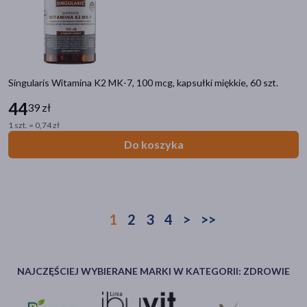
Singularis Witamina K2 MK-7, 100 mcg, kapsułki miękkie, 60 szt.
44
39 zł
1 szt. = 0,74 zł
Do koszyka
1
2
3
4
>
>>
NAJCZĘŚCIEJ WYBIERANE MARKI W KATEGORII: ZDROWIE