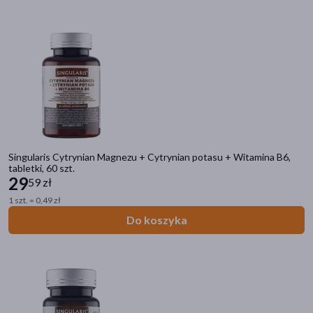
Wysyłka 0 zł
(1)
Dostawa
Wysyłka
Odbiór w aptece
Cena
Singularis Cytrynian Magnezu + Cytrynian potasu + Witamina B6,
tabletki, 60 szt.
zł
–
zł
29
59 zł
1 szt. = 0,49 zł
Do koszyka
Marka
+Pharma
(2)
2KC
(4)
3H
(5)