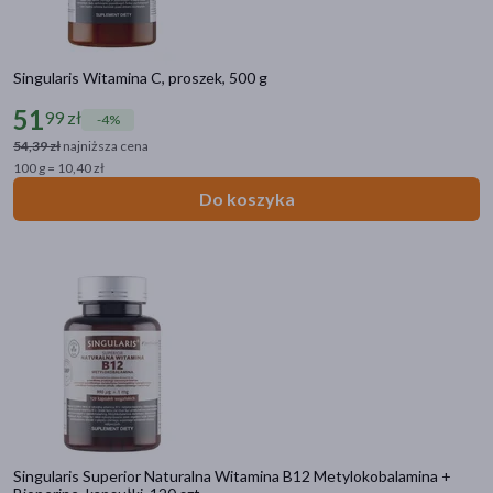
Singularis Witamina C, proszek, 500 g
51
99 zł
-4%
54,39 zł
najniższa cena
100 g = 10,40 zł
Do koszyka
Kategorie produktów
Zdrowie
Singularis Superior Naturalna Witamina B12 Metylokobalamina +
Witaminy i minerały