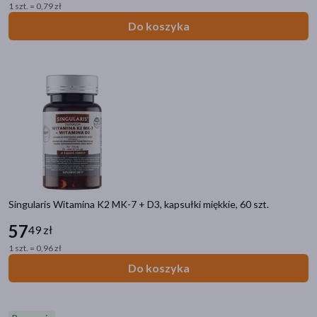
pokaż więcej
1 szt. = 0,79 zł
Do koszyka
Część ciała
kości
(8)
mięśnie
(7)
stawy
(6)
serce
(5)
skóra
(5)
pokaż więcej
Działanie/właściwości
Singularis Witamina K2 MK-7 + D3, kapsułki miękkie, 60 szt.
wzmacniające
(79)
57
49 zł
wspomagające
(79)
1 szt. = 0,96 zł
Do koszyka
adaptogenne
(2)
odżywcze
(1)