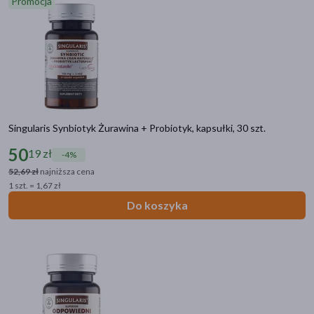
Promocja
antyoksydacyjne
(1)
pokaż więcej
Zalecenia żywieniowe
Bez glutenu
(12)
Linia produktowa
Singularis Synbiotyk Żurawina + Probiotyk, kapsułki, 30 szt.
Singularis Witamina C
(4)
50
19 zł
-4%
Singularis Witamina K
(4)
52,69 zł
najniższa cena
Singularis Chlorella
(2)
1 szt. = 1,67 zł
Singularis MSM
(2)
Do koszyka
Singularis Spirulina
(2)
pokaż więcej