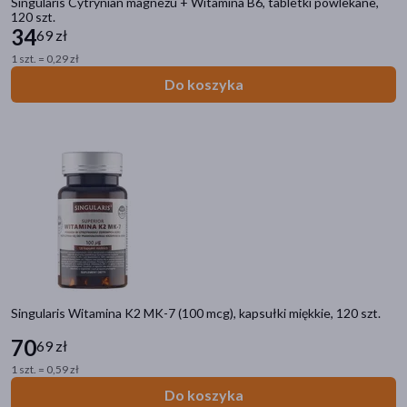
Singularis Cytrynian magnezu + Witamina B6, tabletki powlekane,
120 szt.
34
69 zł
1 szt. = 0,29 zł
Do koszyka
Singularis Witamina K2 MK-7 (100 mcg), kapsułki miękkie, 120 szt.
70
69 zł
1 szt. = 0,59 zł
Do koszyka