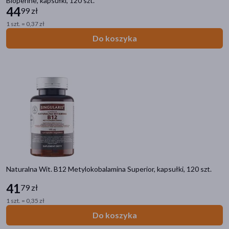
Bioperine, kapsułki, 120 szt.
44
Przeziębienie i grypa
99 zł
Ból
1 szt. = 0,37 zł
Układ trawienny
Do koszyka
Układ moczowo-płciowy
Układ nerwowy
Problemy skórne
Alergia
Diabetyk
Układ krążenia i serce
Rany, oparzenia, blizny
Oczy i wzrok
Seks i antykoncepcja
Zielarnia i homeopatia
Naturalna Wit. B12 Metylokobalamina Superior, kapsułki, 120 szt.
41
79 zł
Filtry
1 szt. = 0,35 zł
Dostępny
(83)
Do koszyka