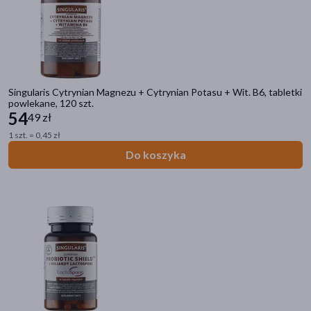
Singularis Cytrynian Magnezu + Cytrynian Potasu + Wit. B6, tabletki
powlekane, 120 szt.
54
49 zł
1 szt. = 0,45 zł
Do koszyka