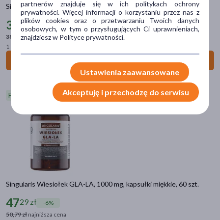
partnerów znajduje się w ich politykach ochrony
Problem
Singularis Witamina D3 2000 IU (50 µg), kapsułki miękkie, 120 szt.
prywatności. Więcej informacji o korzystaniu przez nas z
plików cookies oraz o przetwarzaniu Twoich danych
obniżona odporność
(27)
36
29 zł
-5%
osobowych, w tym o przysługujących Ci uprawnieniach,
38,39 zł
znajdziesz w Polityce prywatności.
najniższa cena
zmęczenie
(12)
1 szt. = 0,30 zł
trawienie
(6)
Do koszyka
koncentracja
(4)
Ustawienia zaawansowane
odchudzanie
(4)
Akceptuję i przechodzę do serwisu
Promocja
pokaż więcej
Główne składniki
inulina
(6)
cytrynian magnezu
(5)
kwas foliowy
(5)
Singularis Wiesiołek GLA-LA, 1000 mg, kapsułki miękkie, 60 szt.
chrom
(4)
47
29 zł
-6%
cynk
(4)
50,79 zł
najniższa cena