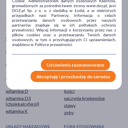
Cookie". Administratorem danych osobowych Klientów,
40+
gromadzonych za pośrednictwem strony www.doz.pl, jest
DOZ.pl Sp. z o. o. z siedzibą w Łodzi, a w niektórych
pokaż więcej ...
przypadkach nasi Partnerzy. Informacja o celach
przetwarzania danych osobowych przez naszych
partnerów znajduje się w ich politykach ochrony
TYP PRODUKTU
POSTAĆ
prywatności. Więcej informacji o korzystaniu przez nas z
plików cookies oraz o przetwarzaniu Twoich danych
Suplement diety
kapsułki
osobowych, w tym o przysługujących Ci uprawnieniach,
znajdziesz w Polityce prywatności.
DZIAŁANIE/WŁAŚCIWOŚCI
PROBLEM
Ustawienia zaawansowane
wzmacniające
obniżona odporność
Akceptuję i przechodzę do serwisu
GŁÓWNY SKŁADNIK
CZĘŚĆ CIAŁA
witamina D
kości
witamina D3
naczynia krwionośne
(cholekalcyferol)
stawy
witamina K
zęby
UKŁADY NARZĄDOWE
PORA STOSOWANIA