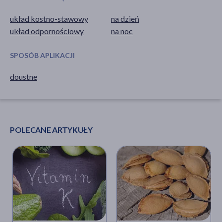
układ kostno-stawowy
na dzień
układ odpornościowy
na noc
SPOSÓB APLIKACJI
doustne
POLECANE ARTYKUŁY