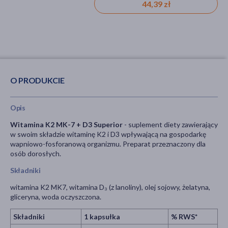
21,99 zł
51,99 zł
44,39 zł
O PRODUKCIE
Opis
Witamina K2 MK-7 + D3 Superior
- suplement diety zawierający
w swoim składzie witaminę K2 i D3 wpływającą na gospodarkę
wapniowo-fosforanową organizmu. Preparat przeznaczony dla
osób dorosłych.
Składniki
witamina K2 MK7, witamina D₃ (z lanoliny), olej sojowy, żelatyna,
gliceryna, woda oczyszczona.
Składniki
1 kapsułka
% RWS*