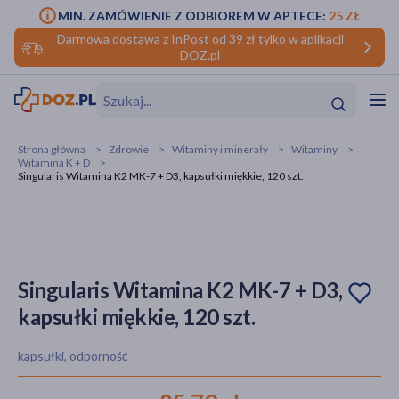
MIN. ZAMÓWIENIE Z ODBIOREM W APTECE:
25 ZŁ
Darmowa dostawa z InPost od 39 zł tylko w aplikacji
DOZ.pl
w
Hit
Hit
Strona główna
Zdrowie
Witaminy i minerały
Witaminy
Witamina K + D
ofory
Singularis Witamina K2 MK-7 + D3, kapsułki miękkie, 120 szt.
do makijażu
dzieci
ść
Hit
Hit
ące
rmową
kijażu
Singularis Witamina K2 MK-7 + D3,
ść
Hit
kapsułki miękkie, 120 szt.
w
Hit
Hit
kapsułki, odporność
ść
Hit