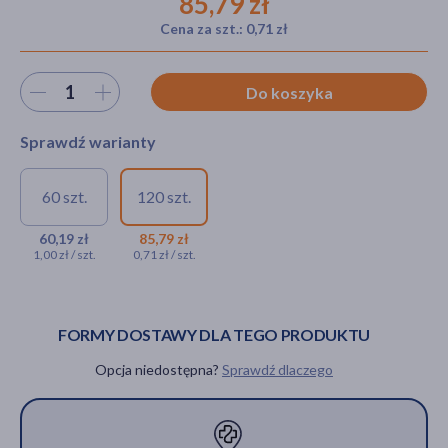
85,79 zł
Cena za szt.: 0,71 zł
akijażu
Wybierz ilość
Do koszyka
Sprawdź warianty
Hit
60 szt.
120 szt.
Singularis Witamina K2 MK-7
Singularis Witamina
+ D3, kapsułki miękkie, 60 szt.
K2 MK-7 + D3,
60,19 zł
85,79 zł
1,00 zł / szt.
0,71 zł / szt.
kapsułki miękkie, 120
60,19 zł
szt.
85,79 zł
FORMY DOSTAWY DLA TEGO PRODUKTU
Opcja niedostępna?
Sprawdź dlaczego