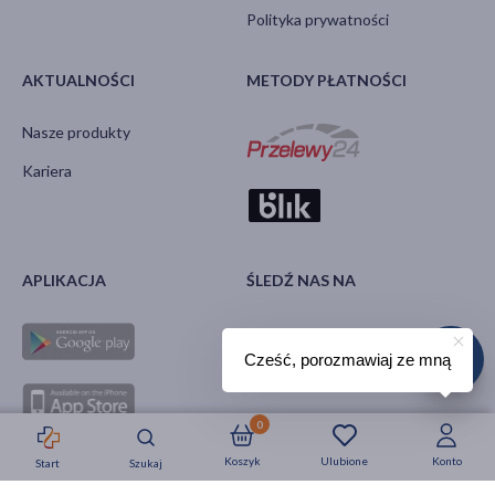
Polityka prywatności
AKTUALNOŚCI
METODY PŁATNOŚCI
Nasze produkty
Kariera
APLIKACJA
ŚLEDŹ NAS NA
Cześć, porozmawiaj ze mną
0
Koszyk
Ulubione
Konto
Start
Szukaj
Strefa okazji
Nowości
Krótkie daty