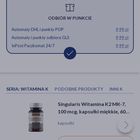
ODBIÓR W PUNKCIE
Automaty DHL i punkty POP
9,99 zł
Automaty i punkty odbioru GLS
9,99 zł
InPost Paczkomat 24/7
9,99 zł
SERIA:
WITAMINA K
PODOBNE PRODUKTY
INNI KUPOWA
DOZ PRODUCT Witamina D3
Singularis Witamina C 1000 mg +
Singularis Witamina K2 MK-7,
4000 j.m. MAX, kapsułki miękkie,
Bioperine 1 mg, kapsułki, 120
100 mcg, kapsułki miękkie, 60
60 szt.
szt.
szt.
kapsułki, obniżona odporność
kapsułki, odporność
kapsułki