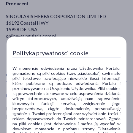
Producent
SINGULARIS HERBS CORPORATION LIMITED
16192 Coastal HWY
19958 DE, USA
online@singularis.com.pl
Polityka prywatności cookie
W momencie odwiedzenia przez Użytkownika Portalu,
gromadzone są pliki cookies (tzw. „ciasteczka”) czyli małe
CECHY PRODUKTU
pliki tekstowe, zawierające niewielkie ilości informacji,
które pobierane są podczas odwiedzania Portalu i
przechowywane na Urządzeniu Użytkownika. Pliki cookies
są powszechnie stosowane w celu usprawnienia działania
PŁEĆ
WIEK
witryn internetowych, umożliwiają nam zapewnienie
kluczowych funkcji serwisu, zwiększenie jego
Mężczyzna
dla dorosłych
bezpieczeństwa, ciągłe doskonalenie, personalizację
zgodnie z Twoimi preferencjami oraz wyświetlanie treści i
Kobieta
dla seniorów
reklam dopasowanych do Twoich zainteresowań. Zgoda
20+
na pliki cookies jest dobrowolna i można ją wycofać w
dowolnym momencie z poziomu strony "Ustawienia
30+