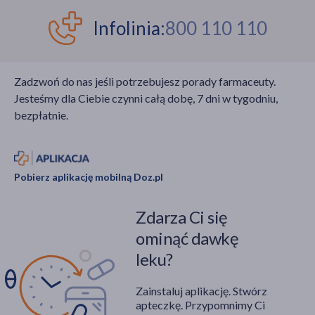
r., testowano
są założenia terapii
podawanie szczurom
metabolicznej i
Infolinia:
800 110 110
suplementu witaminy
przeciwnowotworowej
K.
z wykorzystaniem
amigdaliny? Czy gorzkie
Zadzwoń do nas jeśli potrzebujesz porady farmaceuty.
migdały mogą być
Jesteśmy dla Ciebie czynni całą dobę, 7 dni w tygodniu,
trujące? Odpowiedzi na
bezpłatnie.
te pytania znajdują się
w niniejszym artykule.
Pobierz aplikację mobilną Doz.pl
Zdarza Ci się
ominąć dawkę
leku?
Zainstaluj aplikację. Stwórz
apteczkę. Przypomnimy Ci