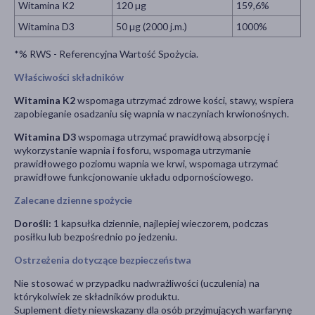
Witamina K2
120 µg
159,6%
Witamina D3
50 µg (2000 j.m.)
1000%
*% RWS - Referencyjna Wartość Spożycia.
Właściwości składników
Witamina K2
wspomaga utrzymać zdrowe kości, stawy, wspiera
zapobieganie osadzaniu się wapnia w naczyniach krwionośnych.
Witamina D3
wspomaga utrzymać prawidłową absorpcję i
wykorzystanie wapnia i fosforu, wspomaga utrzymanie
prawidłowego poziomu wapnia we krwi, wspomaga utrzymać
prawidłowe funkcjonowanie układu odpornościowego.
Zalecane dzienne spożycie
Dorośli:
1 kapsułka dziennie, najlepiej wieczorem, podczas
posiłku lub bezpośrednio po jedzeniu.
Ostrzeżenia dotyczące bezpieczeństwa
Nie stosować w przypadku nadwrażliwości (uczulenia) na
którykolwiek ze składników produktu.
Suplement diety niewskazany dla osób przyjmujących warfarynę