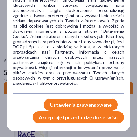
Postać
kluczowych funkcji serwisu, zwiększenie jego
bezpieczeństwa, ciągłe doskonalenie, personalizację
proszek
(28)
zgodnie z Twoimi preferencjami oraz wyświetlanie treści i
reklam dopasowanych do Twoich zainteresowań. Zgoda
żel
(13)
na pliki cookies jest dobrowolna i można ją wycofać w
dowolnym momencie z poziomu strony "Ustawienia
płyn
(7)
Cookie". Administratorem danych osobowych Klientów,
gromadzonych za pośrednictwem strony www.doz.pl, jest
napój
(6)
DOZ.pl Sp. z o. o. z siedzibą w Łodzi, a w niektórych
przypadkach nasi Partnerzy. Informacja o celach
tabletka
(4)
przetwarzania danych osobowych przez naszych
ALE Gel Caffe Latte, żel, 55,5 g
pokaż więcej
partnerów znajduje się w ich politykach ochrony
prywatności. Więcej informacji o korzystaniu przez nas z
5
99 zł
plików cookies oraz o przetwarzaniu Twoich danych
Problem
osobowych, w tym o przysługujących Ci uprawnieniach,
100 g = 10,89 zł
znajdziesz w Polityce prywatności.
zmęczenie
(12)
Do koszyka
niedobór minerałów
(11)
Ustawienia zaawansowane
niedobór witamin
(10)
odwodnienie
(3)
Akceptuję i przechodzę do serwisu
odchudzanie
(2)
pokaż więcej