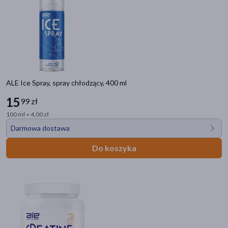
ALE Ice Spray, spray chłodzący, 400 ml
15
99 zł
100 ml = 4,00 zł
Darmowa dostawa
Do koszyka
Kategorie produktów
Zdrowie
Witaminy i minerały
Przeziębienie i grypa