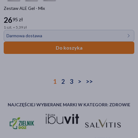
Zestaw ALE Gel - Mix
26
95 zł
1 szt. = 5,39 zł
Darmowa dostawa
Do koszyka
1
2
3
>
>>
NAJCZĘŚCIEJ WYBIERANE MARKI W KATEGORII: ZDROWIE