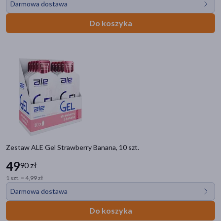
Darmowa dostawa
Bez dodatku cukru
(20)
Do koszyka
Bez glutenu
(5)
Bez laktozy
(1)
Linia produktowa
ALE Gel
(11)
ALE Whey
(10)
ALE Gainer
(7)
ALE UP
(5)
Zestaw ALE Gel Strawberry Banana, 10 szt.
ALE Isotonic
(4)
49
90 zł
pokaż więcej
1 szt. = 4,99 zł
Darmowa dostawa
Do koszyka