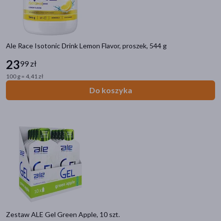
Główne składniki
białko serwatkowe
(20)
Ale Race Isotonic Drink Lemon Flavor, proszek, 544 g
magnez
(16)
23
99 zł
kofeina
(8)
100 g = 4,41 zł
cytrynian potasu
(6)
Do koszyka
cytrynian sodu
(6)
pokaż więcej
Część ciała
mięśnie
(22)
kości
(17)
skóra
(1)
Działanie/właściwości
Zestaw ALE Gel Green Apple, 10 szt.