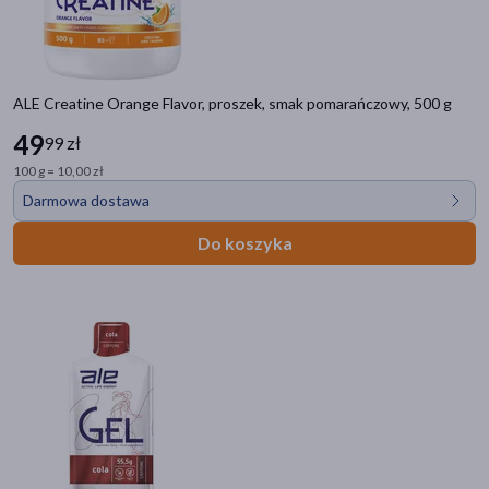
Ból
Układ trawienny
Układ moczowo-płciowy
Układ nerwowy
ALE Creatine Orange Flavor, proszek, smak pomarańczowy, 500 g
Problemy skórne
Alergia
49
99 zł
Diabetyk
100 g = 10,00 zł
Układ krążenia i serce
Darmowa dostawa
Rany, oparzenia, blizny
Do koszyka
Oczy i wzrok
Seks i antykoncepcja
Zielarnia i homeopatia
Filtry
Dostępny
(60)
Wysyłka 0 zł
(34)