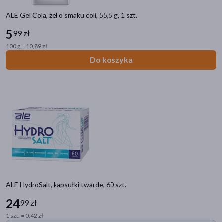
Znakomitość Roku
(1)
ALE Gel Cola, żel o smaku coli, 55,5 g, 1 szt.
Bestseller
(5)
5
99 zł
Ostatnie sztuki
(1)
100 g = 10,89 zł
Zestaw
(19)
Do koszyka
Dostawa
Wysyłka
Odbiór w aptece
Cena
zł
–
zł
ALE HydroSalt, kapsułki twarde, 60 szt.
24
99 zł
1 szt. = 0,42 zł
Marka