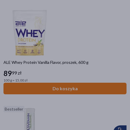
akijażu
Hit
ALE Whey Protein Vanilla Flavor, proszek, 600 g
89
99 zł
100 g = 15,00 zł
Do koszyka
Bestseller