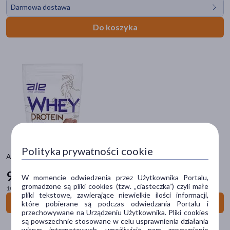
Darmowa dostawa
+Pharma
(2)
Do koszyka
2KC
(4)
3H
(5)
4Flex
(5)
4Lacti
(1)
ALE
(60)
pokaż więcej
Polityka prywatności cookie
Typ produktu
ALE Whey Protein Chocolate Flavor, proszek, 600 g
Suplement diety
(49)
99
99 zł
W momencie odwiedzenia przez Użytkownika Portalu,
gromadzone są pliki cookies (tzw. „ciasteczka”) czyli małe
Środki spożywcze
(11)
100 g = 16,67 zł
pliki tekstowe, zawierające niewielkie ilości informacji,
Do koszyka
które pobierane są podczas odwiedzania Portalu i
Kosmetyk
(1)
przechowywane na Urządzeniu Użytkownika. Pliki cookies
są powszechnie stosowane w celu usprawnienia działania
witryn internetowych, umożliwiają nam zapewnienie