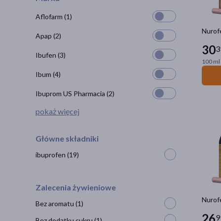
Aflofarm
(1)
Nurofe
Apap
(2)
30
3
Ibufen
(3)
100 ml 
Ibum
(4)
Ibuprom US Pharmacia
(2)
pokaż więcej
Główne składniki
ibuprofen
(19)
Zalecenia żywieniowe
Nurofe
Bez aromatu
(1)
26
9
Bez dodatku cukru
(1)