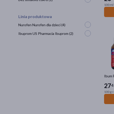
100 ml 
Linia produktowa
Nurofen Nurofen dla dzieci
(4)
Ibuprom US Pharmacia Ibuprom
(2)
Ibum 
27
4
100 g =