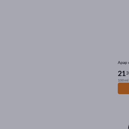
Apap d
21
3
100 ml 