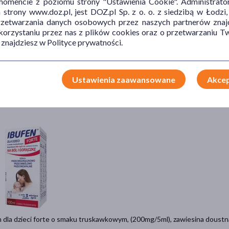
mencie z poziomu strony "Ustawienia Cookie". Administrat
trony www.doz.pl, jest DOZ.pl Sp. z o. o. z siedzibą w Łodzi,
przetwarzania danych osobowych przez naszych partnerów znajd
 korzystaniu przez nas z plików cookies oraz o przetwarzaniu
 znajdziesz w Polityce prywatności.
tamol, 100 mg/ml, roztwór doustny, 60 ml
9 zł
= 38,32 zł
Ustawienia zaawansowane
Akcep
Do koszyka
 dla dzieci forte o smaku truskawkowym, (200mg/5ml), zawiesina doustn