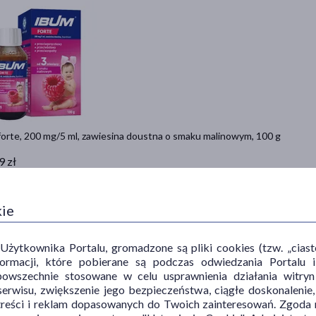
forte, 200 mg/5 ml, zawiesina doustna o smaku malinowym, 100 g
9 zł
 27,49 zł
Do koszyka
kie
ytkownika Portalu, gromadzone są pliki cookies (tzw. „ciastec
informacji, które pobierane są podczas odwiedzania Portal
powszechnie stosowane w celu usprawnienia działania witryn
erwisu, zwiększenie jego bezpieczeństwa, ciągłe doskonalenie
treści i reklam dopasowanych do Twoich zainteresowań. Zgoda n