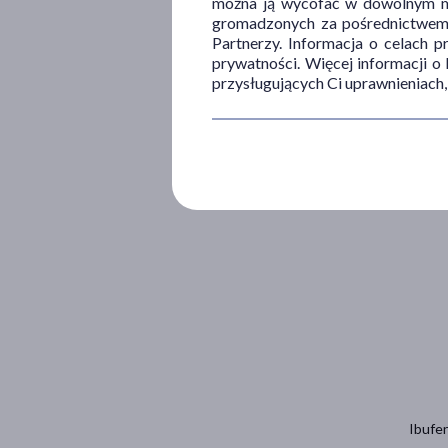
można ją wycofać w dowolnym mo
gromadzonych za pośrednictwem s
Partnerzy. Informacja o celach 
prywatności. Więcej informacji o
przysługujących Ci uprawnieniach,
Pedice
22
9
100 ml 
Ibufen