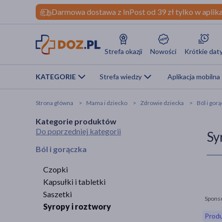
Darmowa dostawa z InPost od 39 zł tylko w aplika
Strefa okazji
Nowości
Krótkie dat
KATEGORIE
Strefa wiedzy
Aplikacja mobilna
Strona główna
Mama i dziecko
Zdrowie dziecka
Ból i gor
Kategorie produktów
Do poprzedniej kategorii
Sy
Ból i gorączka
Czopki
Kapsułki i tabletki
Saszetki
Spons
Syropy i roztwory
Produ