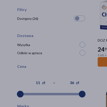
Filtry
Dostępny
(26)
Dostawa
DOZ P
Wysyłka
24
9
Odbiór w aptece
1 szt. =
Cena
zł
–
zł
Marka