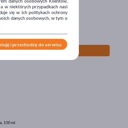
orem danych osobowych Klientów,
 a w niektórych przypadkach nasi
uje się w ich politykach ochrony
 Twoich danych osobowych, w tym o
tuję i przechodzę do serwisu
a, 100 ml