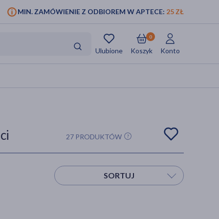
MIN. ZAMÓWIENIE Z ODBIOREM W APTECE:
25 ZŁ
0
Ulubione
Koszyk
Konto
eci
27 PRODUKTÓW
SORTUJ
Sortuj