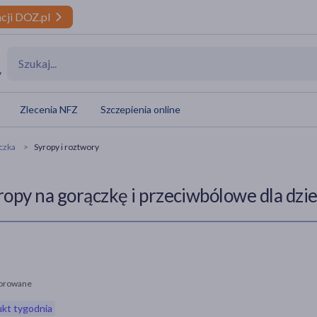
cji DOZ.pl
y
Zlecenia NFZ
Szczepienia online
ączka
Syropy i roztwory
ropy na gorączkę i przeciwbólowe dla dzi
orowane
kt tygodnia