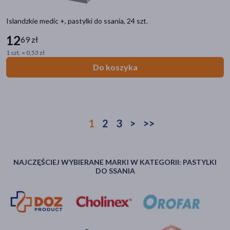
Islandzkie medic +, pastylki do ssania, 24 szt.
12
69 zł
1 szt. = 0,53 zł
Do koszyka
1
2
3
>
>>
NAJCZĘŚCIEJ WYBIERANE MARKI W KATEGORII: PASTYLKI
DO SSANIA