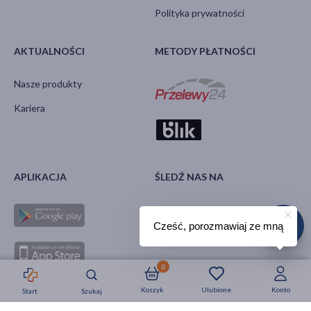
Polityka prywatności
AKTUALNOŚCI
METODY PŁATNOŚCI
Nasze produkty
Kariera
APLIKACJA
ŚLEDŹ NAS NA
Cześć, porozmawiaj ze mną
0
Koszyk
Ulubione
Konto
Start
Szukaj
Strefa okazji
Nowości
Krótkie daty