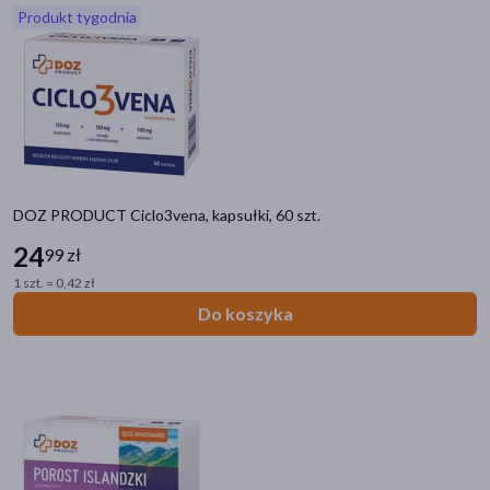
Produkt tygodnia
akijażu
Hit
DOZ PRODUCT Ciclo3vena, kapsułki, 60 szt.
24
99 zł
1 szt. = 0,42 zł
Do koszyka