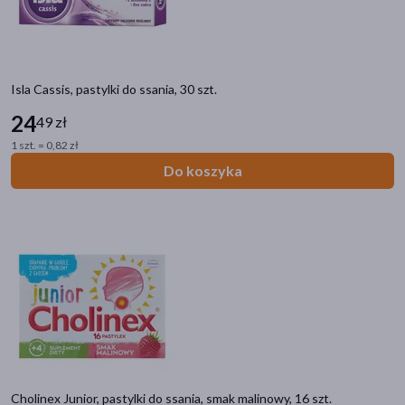
Isla Cassis, pastylki do ssania, 30 szt.
24
49 zł
1 szt. = 0,82 zł
Do koszyka
Kategorie produktów
Do poprzedniej kategorii
Ból gardła
Lizaki
Pastylki do ssania
Cholinex Junior, pastylki do ssania, smak malinowy, 16 szt.