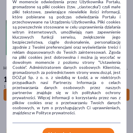
W momencie odwiedzenia przez Użytkownika Portalu,
gromadzone są pliki cookies (tzw. „ciasteczka”) czyli małe
pliki tekstowe, zawierające niewielkie ilości informacji,
Marka
które pobierane są podczas odwiedzania Portalu i
przechowywane na Urządzeniu Użytkownika. Pliki cookies
Cholinex
(1)
są powszechnie stosowane w celu usprawnienia działania
witryn internetowych, umożliwiają nam zapewnienie
DOZ PRODUCT
(1)
kluczowych funkcji serwisu, zwiększenie jego
bezpieczeństwa, ciągłe doskonalenie, personalizację
zgodnie z Twoimi preferencjami oraz wyświetlanie treści i
Ectossin
(1)
reklam dopasowanych do Twoich zainteresowań. Zgoda
na pliki cookies jest dobrowolna i można ją wycofać w
Emskie na gardło
(2)
dowolnym momencie z poziomu strony "Ustawienia
Cookie". Administratorem danych osobowych Klientów,
Hascosept smak cytrynowo-miodowy, 3 mg, pastylki twarde, 24 szt.
FaringoNatur
(1)
gromadzonych za pośrednictwem strony www.doz.pl, jest
DOZ.pl Sp. z o. o. z siedzibą w Łodzi, a w niektórych
17
79 zł
pokaż więcej
przypadkach nasi Partnerzy. Informacja o celach
1 szt. = 0,74 zł
przetwarzania danych osobowych przez naszych
partnerów znajduje się w ich politykach ochrony
Główne składniki
Do koszyka
prywatności. Więcej informacji o korzystaniu przez nas z
plików cookies oraz o przetwarzaniu Twoich danych
benzydamina
(20)
osobowych, w tym o przysługujących Ci uprawnieniach,
znajdziesz w Polityce prywatności.
kwas hialuronowy
(5)
olejek miętowy
(5)