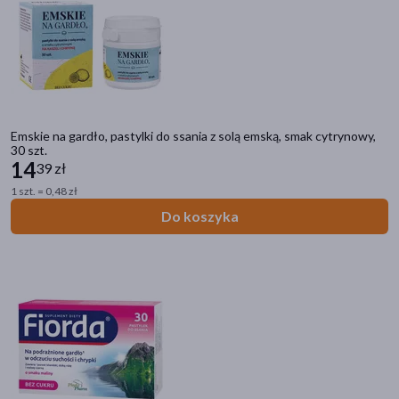
Emskie na gardło, pastylki do ssania z solą emską, smak cytrynowy,
30 szt.
14
39 zł
1 szt. = 0,48 zł
Do koszyka