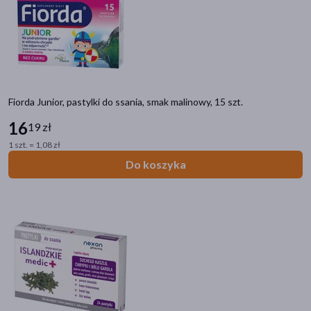
Fiorda Junior, pastylki do ssania, smak malinowy, 15 szt.
16
19 zł
1 szt. = 1,08 zł
Do koszyka