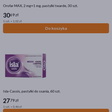
Orofar MAX, 2 mg+1 mg, pastylki twarde, 30 szt.
30
69 zł
1 szt. = 1,02 zł
Do koszyka
Isla-Cassis, pastylki do ssania, 60 szt.
27
79 zł
1 szt. = 0,46 zł