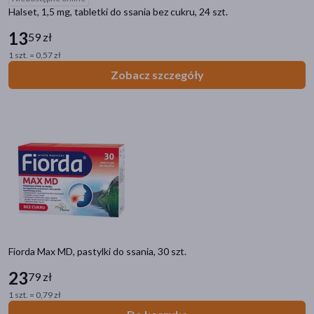
Bez laktozy
(3)
Halset, 1,5 mg, tabletki do ssania bez cukru, 24 szt.
Z substancją słodzącą
(3)
13
59 zł
1 szt. = 0,57 zł
Linia produktowa
Zobacz szczegóły
Fiorda Junior
(1)
Fiorda Max MD, pastylki do ssania, 30 szt.
23
79 zł
1 szt. = 0,79 zł