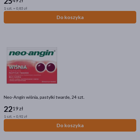
25
49 zł
1 szt. = 0,85 zł
Do koszyka
Neo-Angin wiśnia, pastylki twarde, 24 szt.
22
19 zł
1 szt. = 0,92 zł
Do koszyka