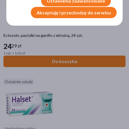
Ustawienia zaawansowane
bez czarny
(5)
lipa
(4)
Akceptuję i przechodzę do serwisu
pokaż więcej
Działanie/właściwości
Ectossin, pastylki na gardło z ektoiną, 24 szt.
łagodzące
(29)
24
29 zł
nawilżające
(25)
1 szt. = 1,01 zł
odkażające
(22)
Do koszyka
znieczulające
(21)
przeciwzapalne
(14)
Ostatnie sztuki
pokaż więcej
Zalecenia żywieniowe
Bez dodatku cukru
(13)
Bez glutenu
(6)
Niedostępne online