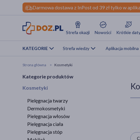
Darmowa dostawa z InPost od 39 zł tylko w aplika
Strefa okazji
Nowości
Krótkie dat
KATEGORIE
Strefa wiedzy
Aplikacja mobilna
Strona główna
Kosmetyki
Kategorie produktów
Ko
Kosmetyki
Pielęgnacja twarzy
Dermokosmetyki
Pielęgnacja włosów
Pielęgnacja ciała
Pielęgnacja stóp
C
Makijaż