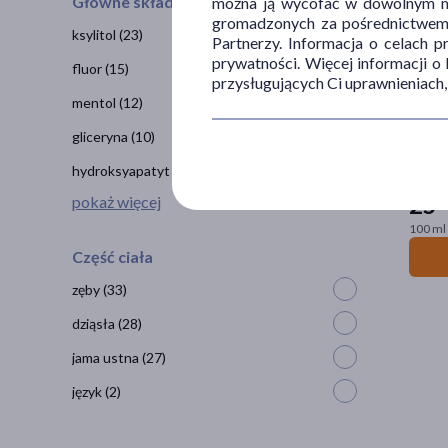
Główne składniki
można ją wycofać w dowolnym mo
gromadzonych za pośrednictwem s
ksylitol
(23)
Partnerzy. Informacja o celach 
prywatności. Więcej informacji o
fluor
(15)
przysługujących Ci uprawnieniach,
mentol
(12)
gliceryna
(10)
Curapr
hydroksyapatyt
(10)
25
pokaż więcej
9
100 ml 
Część ciała
zęby
(33)
dziąsła
(28)
jama ustna
(27)
język
(2)