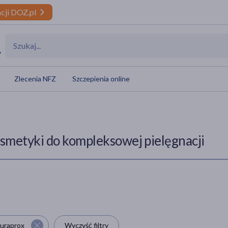
cji DOZ.pl
y
Zlecenia NFZ
Szczepienia online
smetyki do kompleksowej pielęgnacji
uraprox
Wyczyść filtry