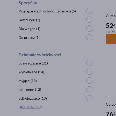
Specyfika
Przy aparatach ortodontycznych
(5)
Curapr
Bez fluoru
(1)
52
4
Dla wegan
(1)
100 ml 
Do protez
(1)
Działanie/właściwości
oczyszczające
(21)
wybielające
(14)
myjące
(13)
ochronne
(13)
odświeżające
(13)
Curapr
pokaż więcej
76
4