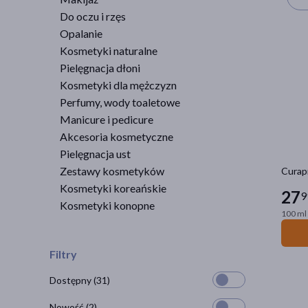
Do oczu i rzęs
Opalanie
Kosmetyki naturalne
Pielęgnacja dłoni
Kosmetyki dla mężczyzn
Perfumy, wody toaletowe
Manicure i pedicure
Akcesoria kosmetyczne
Pielęgnacja ust
Zestawy kosmetyków
Curapr
Kosmetyki koreańskie
27
9
Kosmetyki konopne
100 ml 
Filtry
Dostępny
(31)
Nowość
(2)