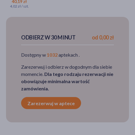
Zinnat, 500 mg, tabletki
40,19 zł
4,02 zł / szt.
powlekane, 10 szt.
40,19 zł
ODBIERZ W 30 MINUT
od 0,00 zł
Dostępny w
1032
aptekach .
Zarezerwuj i odbierz w dogodnym dla siebie
momencie.
Dla tego rodzaju rezerwacji nie
obowiązuje minimalna wartość
zamówienia.
Zarezerwuj w aptece