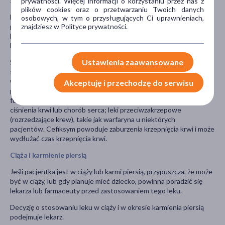
Stosowanie innych leków
prywatności. Więcej informacji o korzystaniu przez nas z
plików cookies oraz o przetwarzaniu Twoich danych
Należy powiedzieć lekarzowi lub farmaceucie o wszystkich lekach
osobowych, w tym o przysługujących Ci uprawnieniach,
znajdziesz w Polityce prywatności.
przyjmowanych przez pacjenta obecnie lub ostatnio, a także o
lekach, które pacjent planuje przyjmować, w tym również o tych,
które wydawane są bez recepty.
Ustawienia zaawansowane
Szczególnie ważna jest informacja jeśli pacjent
stosuje: antybiotyki (aminoglikozydowe, kolistynę, polimyksynę i
wiomycynę); leki zwiększające objętości moczu wytwarzanego
Akceptuję i przechodzę do serwisu
przez organizm (diuretyki), takie jak kwas etakrynowy lub
furosemid; nifedypinę, lek stosowany w leczeniu wysokiego
ciśnienia krwi lub chorób serca; leki przeciwzakrzepowe
(rozrzedzające krew), takie jak warfaryna u niektórych
pacjentów. Cefiksym powoduje zaburzenia krzepnięcia krwi i może
wydłużać czas krzepnięcia krwi.
Ciąża i karmienie piersią
Jeśli pacjentka jest w ciąży lub karmi piersią, przypuszcza, że może
być w ciąży, lub gdy planuje mieć dziecko, powinna poradzić się
lekarza lub farmaceuty przed zastosowaniem tego leku.
Decyzję o stosowaniu leku w ciąży i w okresie karmienia piersią
podejmuje lekarz.