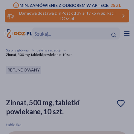
MIN. ZAMÓWIENIE Z ODBIOREM W APTECE:
25 ZŁ
Darmowa dostawa z InPost od 39 zł tylko w aplikacji
DOZ.pl
w
Hit
Hit
Strona główna
Leki na receptę
Zinnat, 500 mg, tabletki powlekane, 10 szt.
ofory
REFUNDOWANY
do makijażu
dzieci
ść
Hit
Hit
ące
rmową
kijażu
Zinnat, 500 mg, tabletki
ść
Hit
powlekane, 10 szt.
w
Hit
Hit
tabletka
ść
Hit