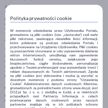
Jak każdy lek, lek ten może powodować działania niepożądane,
chociaż nie u każdego one wystąpią.
Polityka prywatności cookie
Działania niepożądane występujące najczęściej (mogą wystąpić
nie częściej niż u 1 na 10 pacjentów): zakażenia grzybicze (np.
drożdżakami), ból głowy, zawroty głowy, biegunka, nudności, ból
W momencie odwiedzenia przez Użytkownika Portalu,
żołądka.
gromadzone są pliki cookies (tzw. „ciasteczka”) czyli małe
pliki tekstowe, zawierające niewielkie ilości informacji,
Więcej informacji w ulotce dołączonej do leku.
które pobierane są podczas odwiedzania Portalu i
przechowywane na Urządzeniu Użytkownika. Pliki cookies
Ostrzeżenia i środki ostrożności
są powszechnie stosowane w celu usprawnienia działania
witryn internetowych, umożliwiają nam zapewnienie
W trakcie leczenia lekiem Zinnat należy zwrócić uwagę czy nie
kluczowych funkcji serwisu, zwiększenie jego
występują takie dolegliwości jak: reakcje uczuleniowe, zakażenia
bezpieczeństwa, ciągłe doskonalenie, personalizację
grzybicze (np. drożdżakami) i ciężka biegunka (rzekomobłoniaste
zgodnie z Twoimi preferencjami oraz wyświetlanie treści i
zapalenie jelita grubego). Zmniejszy to ryzyko pojawienia się
reklam dopasowanych do Twoich zainteresowań. Zgoda
powikłań.
na pliki cookies jest dobrowolna i można ją wycofać w
dowolnym momencie z poziomu strony "Ustawienia
Zinnat może wpływać na wyniki badań wykrywających cukier we
Cookie". Administratorem danych osobowych Klientów,
krwi oraz badania krwi nazywanego testem Coombs'a.
gromadzonych za pośrednictwem strony www.doz.pl, jest
DOZ.pl Sp. z o. o. z siedzibą w Łodzi, a w niektórych
Lek należy przechowywać w miejscu niewidocznym i
przypadkach nasi Partnerzy. Informacja o celach
przetwarzania danych osobowych przez naszych
niedostępnym dla dzieci, w temperaturze poniżej 30°C.
partnerów znajduje się w ich politykach ochrony