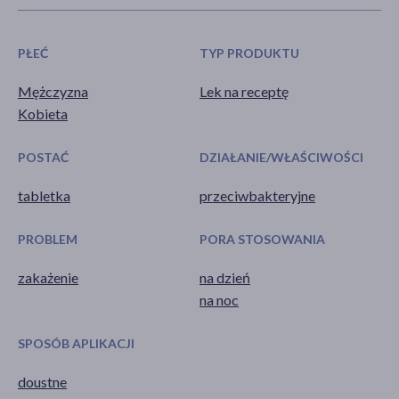
PŁEĆ
TYP PRODUKTU
Mężczyzna
Lek na receptę
Kobieta
POSTAĆ
DZIAŁANIE/WŁAŚCIWOŚCI
tabletka
przeciwbakteryjne
PROBLEM
PORA STOSOWANIA
zakażenie
na dzień
na noc
SPOSÓB APLIKACJI
doustne