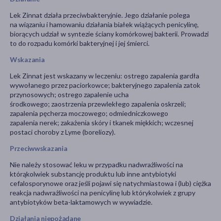
Lek Zinnat działa przeciwbakteryjnie. Jego działanie polega
na wiązaniu i hamowaniu działania białek wiążących penicylinę,
biorących udział w syntezie ściany komórkowej bakterii. Prowadzi
to do rozpadu komórki bakteryjnej i jej śmierci.
Wskazania
Lek Zinnat jest wskazany w leczeniu: ostrego zapalenia gardła
wywołanego przez paciorkowce; bakteryjnego zapalenia zatok
przynosowych; ostrego zapalenie ucha
środkowego; zaostrzenia przewlekłego zapalenia oskrzeli;
zapalenia pęcherza moczowego; odmiedniczkowego
zapalenia nerek; zakażenia skóry i tkanek miękkich; wczesnej
postaci choroby z Lyme (boreliozy).
Przeciwwskazania
Nie należy stosować leku w przypadku nadwrażliwości na
którąkolwiek substancję produktu lub inne antybiotyki
cefalosporynowe oraz jeśli pojawi się natychmiastowa i (lub) ciężka
reakcja nadwrażliwości na penicylinę lub którykolwiek z grupy
antybiotyków beta-laktamowych w wywiadzie.
Działania niepożądane