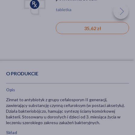
tabletka
35,62 zł
O PRODUKCIE
Opis
Zinnat to antybiotyk z grupy cefalosporyn II generacji,
zawierający substancję czynną cefuroksym (w postaci aksetylu).
Działa bakteriobójczo, hamując syntezę ściany komórkowej
bakterii. Stosowany u dorosłych i dzieci od 3. miesiąca życia w
leczeniu szerokiego zakresu zakażeń bakteryjnych.
Skład