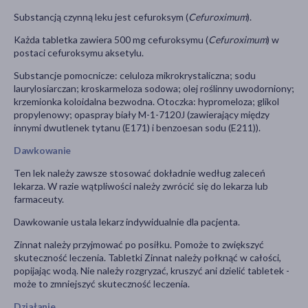
Substancją czynną leku jest cefuroksym (
Cefuroximum
).
Każda tabletka zawiera 500 mg cefuroksymu (
Cefuroximum
) w
postaci cefuroksymu aksetylu.
Substancje pomocnicze: celuloza mikrokrystaliczna; sodu
laurylosiarczan; kroskarmeloza sodowa; olej roślinny uwodorniony;
krzemionka koloidalna bezwodna. Otoczka: hypromeloza; glikol
propylenowy; opaspray biały M-1-7120J (zawierający między
innymi dwutlenek tytanu (E171) i benzoesan sodu (E211)).
Dawkowanie
Ten lek należy zawsze stosować dokładnie według zaleceń
lekarza. W razie wątpliwości należy zwrócić się do lekarza lub
farmaceuty.
Dawkowanie ustala lekarz indywidualnie dla pacjenta.
Zinnat należy przyjmować po posiłku. Pomoże to zwiększyć
skuteczność leczenia. Tabletki Zinnat należy połknąć w całości,
popijając wodą. Nie należy rozgryzać, kruszyć ani dzielić tabletek -
może to zmniejszyć skuteczność leczenia.
Działanie