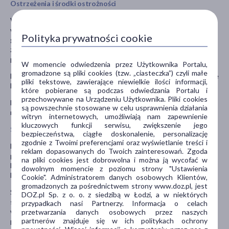
Ostrzeżenia i środki ostrożności
W trakcie leczenia lekiem Bioracef należy zwrócić uwagę czy nie
występują takie dolegliwości jak: reakcje uczuleniowe, zakażenia
Polityka prywatności cookie
grzybicze (np. drożdżakami) i ciężka biegunka (rzekomobłoniaste
zapalenie jelita grubego). Zmniejszy to ryzyko pojawienia się
powikłań.
W momencie odwiedzenia przez Użytkownika Portalu,
gromadzone są pliki cookies (tzw. „ciasteczka”) czyli małe
Bioracef może wpływać na wyniki badań wykrywających cukier we
pliki tekstowe, zawierające niewielkie ilości informacji,
krwi oraz badania krwi nazywanego testem Coombs'a.
które pobierane są podczas odwiedzania Portalu i
przechowywane na Urządzeniu Użytkownika. Pliki cookies
Lek należy przechowywać w miejscu niewidocznym i
są powszechnie stosowane w celu usprawnienia działania
niedostępnym dla dzieci.
witryn internetowych, umożliwiają nam zapewnienie
kluczowych funkcji serwisu, zwiększenie jego
Stosowanie innych leków
bezpieczeństwa, ciągłe doskonalenie, personalizację
zgodnie z Twoimi preferencjami oraz wyświetlanie treści i
Należy powiedzieć lekarzowi lub farmaceucie o wszystkich lekach
reklam dopasowanych do Twoich zainteresowań. Zgoda
przyjmowanych przez pacjenta obecnie lub ostatnio, a także o
na pliki cookies jest dobrowolna i można ją wycofać w
lekach, które pacjent planuje przyjmować, w tym również o tych,
dowolnym momencie z poziomu strony "Ustawienia
które wydawane są bez recepty.
Cookie". Administratorem danych osobowych Klientów,
gromadzonych za pośrednictwem strony www.doz.pl, jest
Szczególnie ważna jest informacja jeśli pacjent
DOZ.pl Sp. z o. o. z siedzibą w Łodzi, a w niektórych
stosuje: antybiotyki (aminoglikozydowe, kolistynę, polimyksynę i
przypadkach nasi Partnerzy. Informacja o celach
wiomycynę); leki zwiększające objętości moczu wytwarzanego
przetwarzania danych osobowych przez naszych
partnerów znajduje się w ich politykach ochrony
przez organizm (diuretyki), takie jak kwas etakrynowy lub