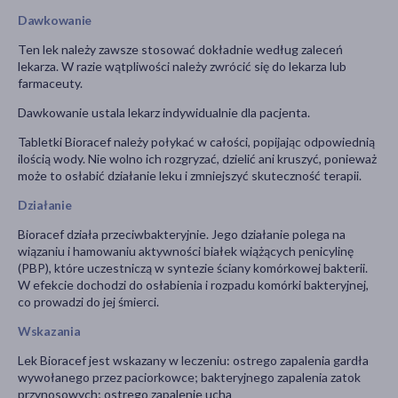
Dawkowanie
Ten lek należy zawsze stosować dokładnie według zaleceń
lekarza. W razie wątpliwości należy zwrócić się do lekarza lub
farmaceuty.
Dawkowanie ustala lekarz indywidualnie dla pacjenta.
Tabletki Bioracef należy połykać w całości, popijając odpowiednią
ilością wody. Nie wolno ich rozgryzać, dzielić ani kruszyć, ponieważ
może to osłabić działanie leku i zmniejszyć skuteczność terapii.
Działanie
Bioracef działa przeciwbakteryjnie. Jego działanie polega na
wiązaniu i hamowaniu aktywności białek wiążących penicylinę
(PBP), które uczestniczą w syntezie ściany komórkowej bakterii.
W efekcie dochodzi do osłabienia i rozpadu komórki bakteryjnej,
co prowadzi do jej śmierci.
Wskazania
Lek Bioracef jest wskazany w leczeniu: ostrego zapalenia gardła
wywołanego przez paciorkowce; bakteryjnego zapalenia zatok
przynosowych; ostrego zapalenie ucha