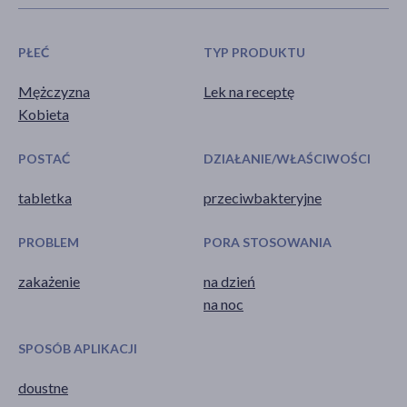
PŁEĆ
TYP PRODUKTU
Mężczyzna
Lek na receptę
Kobieta
POSTAĆ
DZIAŁANIE/WŁAŚCIWOŚCI
tabletka
przeciwbakteryjne
PROBLEM
PORA STOSOWANIA
zakażenie
na dzień
na noc
SPOSÓB APLIKACJI
doustne