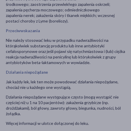
środkowego; zaostrzenia przewlekłego zapalenia oskrzeli;
zapalenia pęcherza moczowego; odmiedniczkowego
zapalenia nerek; zakażenia skóry i tkanek miękkich; wczesnej
postaci choroby z Lyme (boreliozy).
Przeciwwskazania
Nie należy stosować leku w przypadku nadwrażliwości na
którąkolwiek substancję produktu lub inne antybiotyki
cefalosporynowe oraz jeśli pojawi się natychmiastowa i (lub) ciężka
reakcja nadwrażliwości na penicylinę lub którykolwiek z grupy
antybiotyków beta-laktamowych w wywiadzie.
Działania niepożądane
Jak każdy lek, lek ten może powodować działania niepożądane,
chociaż nie u każdego one wystąpią.
Działania niepożądane występujące często (mogą wystąpić nie
częściej niż u 1 na 10 pacjentów): zakażenia grzybicze (np.
drożdżakami), ból głowy, zawroty głowy, biegunka, nudności, ból
żołądka.
Więcej informacji w ulotce dołączonej do leku.