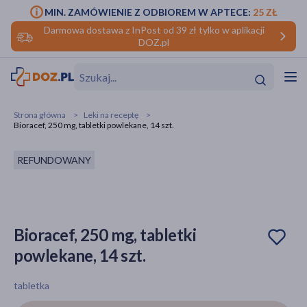
MIN. ZAMÓWIENIE Z ODBIOREM W APTECE:
25 ZŁ
Darmowa dostawa z InPost od 39 zł tylko w aplikacji
DOZ.pl
w
Hit
Hit
Strona główna
Leki na receptę
Bioracef, 250 mg, tabletki powlekane, 14 szt.
ofory
REFUNDOWANY
do makijażu
dzieci
ść
Hit
Hit
ące
rmową
kijażu
Bioracef, 250 mg, tabletki
ść
Hit
powlekane, 14 szt.
w
Hit
Hit
tabletka
ść
Hit