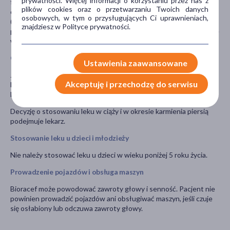
prywatności. Więcej informacji o korzystaniu przez nas z
furosemid; nifedypinę, lek stosowany w leczeniu wysokiego
plików cookies oraz o przetwarzaniu Twoich danych
ciśnienia krwi lub chorób serca; leki przeciwzakrzepowe
osobowych, w tym o przysługujących Ci uprawnieniach,
(rozrzedzające krew), takie jak warfaryna u niektórych
znajdziesz w Polityce prywatności.
pacjentów. Cefiksym powoduje zaburzenia krzepnięcia krwi i może
wydłużać czas krzepnięcia krwi.
Ciąża i karmienie piersią
Ustawienia zaawansowane
Jeśli pacjentka jest w ciąży lub karmi piersią, przypuszcza, że może
Akceptuję i przechodzę do serwisu
być w ciąży, lub gdy planuje mieć dziecko, powinna poradzić się
lekarza lub farmaceuty przed zastosowaniem tego leku.
Decyzję o stosowaniu leku w ciąży i w okresie karmienia piersią
podejmuje lekarz.
Stosowanie leku u dzieci i młodzieży
Nie należy stosować leku u dzieci w wieku poniżej 5 roku życia.
Prowadzenie pojazdów i obsługa maszyn
Bioracef może powodować zawroty głowy i senność. Pacjent nie
powinien prowadzić pojazdów ani obsługiwać maszyn, jeśli czuje
się osłabiony lub odczuwa zawroty głowy.