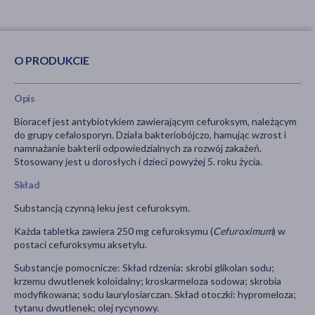
O PRODUKCIE
Opis
Bioracef jest antybiotykiem zawierającym cefuroksym, należącym
do grupy cefalosporyn. Działa bakteriobójczo, hamując wzrost i
namnażanie bakterii odpowiedzialnych za rozwój zakażeń.
Stosowany jest u dorosłych i dzieci powyżej 5. roku życia.
Skład
Substancją czynną leku jest cefuroksym.
Każda tabletka zawiera 250 mg cefuroksymu (
Cefuroximum
) w
postaci cefuroksymu aksetylu.
Substancje pomocnicze: Skład rdzenia: skrobi glikolan sodu;
krzemu dwutlenek koloidalny; kroskarmeloza sodowa; skrobia
modyfikowana; sodu laurylosiarczan. Skład otoczki: hypromeloza;
tytanu dwutlenek; olej rycynowy.