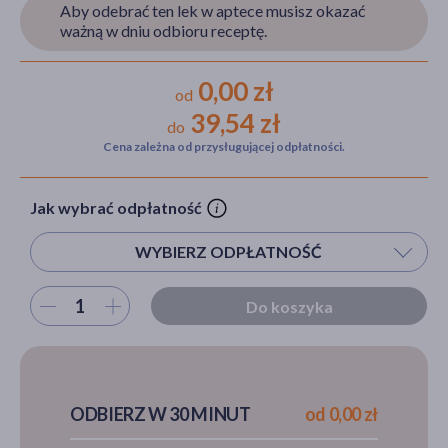
Aby odebrać ten lek w aptece musisz okazać
ważną w dniu odbioru receptę.
akijażu
0,00 zł
od
39,54 zł
do
Cena zależna od przysługującej odpłatności.
Hit
Jak wybrać odpłatność
WYBIERZ ODPŁATNOŚĆ
Wybierz ilość
Do koszyka
ODBIERZ W 30 MINUT
od 0,00 zł