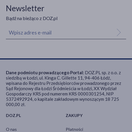
Newsletter
Bądź na bieżąco z DOZ.pl
Dane podmiotu prowadzącego Portal:
DOZ.PL sp. z o.o. z
siedzibą w Łodzi, ul. Kinga C. Gillette 11, 94-406 Łódź,
wpisana do Rejestru Przedsiębiorców prowadzonego przez
Sąd Rejonowy dla Łodzi Śródmieścia w Łodzi, XX Wydział
Gospodarczy KRS pod numerem KRS 0000301254, NIP
5372492924, o kapitale zakładowym wynoszącym 18 725
000,00 zł.
DOZ.PL
ZAKUPY
O nas
Płatności