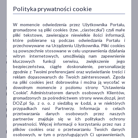
środkami chelatującymi, np. D-penicylamina, kwas
dimerkaptopropanosiarkowy (DMPS), kwas
Polityka prywatności cookie
dimerkaptobursztynowy (DMSA) czy kwas
etylenodiaminotetraoctowy (EDTA),
solami żelaza, miedzi, wapnia,
W momencie odwiedzenia przez Użytkownika Portalu,
gromadzone są pliki cookies (tzw. „ciasteczka”) czyli małe
tetracyklinami, ofloksacyną i innymi chinolonami.
pliki tekstowe, zawierające niewielkie ilości informacji,
Stosowanie leku z jedzeniem i piciem
które pobierane są podczas odwiedzania Portalu i
przechowywane na Urządzeniu Użytkownika. Pliki cookies
Pokarmy z dużą zawartościa fityny (np. produkty zbożowe,
są powszechnie stosowane w celu usprawnienia działania
witryn internetowych, umożliwiają nam zapewnienie
warzywa, orzechy) zmniejszają wchłanianie cynku. Kawa może
kluczowych funkcji serwisu, zwiększenie jego
również hamować wchłanianie cynku.
bezpieczeństwa, ciągłe doskonalenie, personalizację
zgodnie z Twoimi preferencjami oraz wyświetlanie treści i
Ciąża i karmienie piersią
reklam dopasowanych do Twoich zainteresowań. Zgoda
na pliki cookies jest dobrowolna i można ją wycofać w
Jeśli pacjentka jest w ciąży lub karmi piersią, przypuszcza, że może
dowolnym momencie z poziomu strony "Ustawienia
być w ciąży lub gdy planuje mieć dziecko powinna poradzić się
Cookie". Administratorem danych osobowych Klientów,
lekarza lub farmaceuty przed zastosowaniem tego leku.
gromadzonych za pośrednictwem strony www.doz.pl, jest
DOZ.pl Sp. z o. o. z siedzibą w Łodzi, a w niektórych
Ciąża:
przypadkach nasi Partnerzy. Informacja o celach
Leku Zinkorot nie należy stosować w okresie ciąży, chyba, że
przetwarzania danych osobowych przez naszych
lekarz zaleci inaczej.
partnerów znajduje się w ich politykach ochrony
prywatności. Więcej informacji o korzystaniu przez nas z
Karmienie piersią:
plików cookies oraz o przetwarzaniu Twoich danych
Nie zaleca się stosowania tego leku u kobiet karmiących piersią.
osobowych, w tym o przysługujących Ci uprawnieniach,