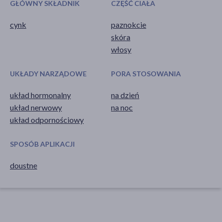
GŁÓWNY SKŁADNIK
CZĘŚĆ CIAŁA
cynk
paznokcie
skóra
włosy
UKŁADY NARZĄDOWE
PORA STOSOWANIA
układ hormonalny
na dzień
układ nerwowy
na noc
układ odpornościowy
SPOSÓB APLIKACJI
doustne