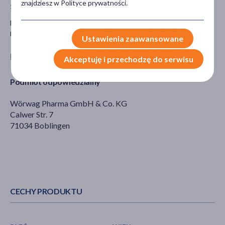
znajdziesz w Polityce prywatności.
Stosowanie leku u dzieci i młodzieży
Nie stosować u dzieci w wieku poniżej 6 lat a także jeśli nie
potrafią one połykać tabletek.
Ustawienia zaawansowane
Pokaż wszystkie produkty ZINKOROT
Akceptuję i przechodzę do serwisu
Podmiot odpowiedzialny
Wörwag Pharma GmbH & Co. KG
Calwer Str. 7
71034 Boblingen
CECHY PRODUKTU