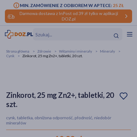
MIN. ZAMÓWIENIE Z ODBIOREM W APTECE:
25 ZŁ
Darmowa dostawa z InPost od 39 zł tylko w aplikacji
DOZ.pl
w
Hit
Hit
Strona główna
Zdrowie
Witaminy i minerały
Minerały
Cynk
Zinkorot, 25 mg Zn2+, tabletki, 20 szt.
ofory
do makijażu
dzieci
ść
Hit
Hit
ące
rmową
kijażu
Zinkorot, 25 mg Zn2+, tabletki, 20
szt.
ść
Hit
cynk, tabletka, obniżona odporność, płodność, niedobór
w
Hit
Hit
minerałów
ść
Hit