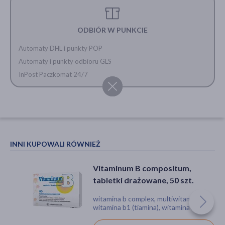
ODBIÓR W PUNKCIE
Automaty DHL i punkty POP
Automaty i punkty odbioru GLS
InPost Paczkomat 24/7
INNI KUPOWALI RÓWNIEŻ
Vitaminum B compositum,
tabletki drażowane, 50 szt.
witamina b complex, multiwitamina,
witamina b1 (tiamina), witamina b2
(ryboflawina), witamina b5 (kwas
pantotenowy), witamina b6