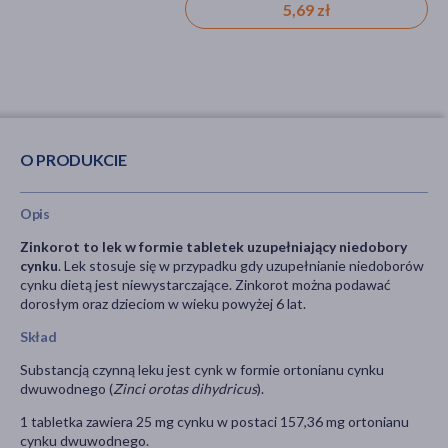
5,69 zł
(pirydoksyna), witamina pp
(nikotynamid), tabletka, niedobór
witamin
O PRODUKCIE
Opis
Zinkorot to lek w formie tabletek uzupełniający niedobory
cynku
. Lek stosuje się w przypadku gdy uzupełnianie niedoborów
cynku dietą jest niewystarczające. Zinkorot można podawać
dorosłym oraz dzieciom w wieku powyżej 6 lat.
Skład
Substancją czynną leku jest cynk w formie ortonianu cynku
dwuwodnego (
Zinci orotas dihydricus
).
1 tabletka zawiera 25 mg cynku w postaci 157,36 mg ortonianu
cynku dwuwodnego.