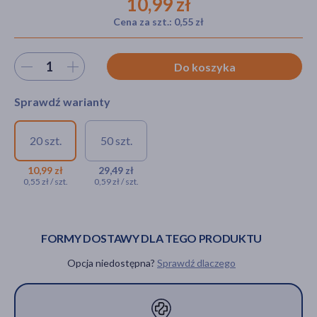
10,99 zł
Cena za szt.: 0,55 zł
akijażu
Wybierz ilość
Do koszyka
Sprawdź warianty
Hit
20 szt.
50 szt.
Zinkorot, 25 mg Zn2+,
Zinkorot, 25 mg Zn2+,
tabletki, 20 szt.
tabletki, 50 szt.
10,99 zł
29,49 zł
0,55 zł / szt.
0,59 zł / szt.
10,99 zł
29,49 zł
FORMY DOSTAWY DLA TEGO PRODUKTU
Opcja niedostępna?
Sprawdź dlaczego