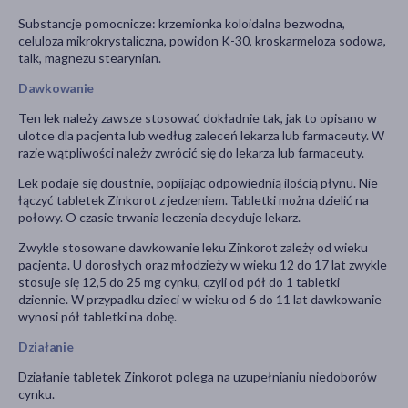
Substancje pomocnicze: krzemionka koloidalna bezwodna,
celuloza mikrokrystaliczna, powidon K-30, kroskarmeloza sodowa,
talk, magnezu stearynian.
Dawkowanie
Ten lek należy zawsze stosować dokładnie tak, jak to opisano w
ulotce dla pacjenta lub według zaleceń lekarza lub farmaceuty. W
razie wątpliwości należy zwrócić się do lekarza lub farmaceuty.
Lek podaje się doustnie, popijając odpowiednią ilością płynu. Nie
łączyć tabletek Zinkorot z jedzeniem. Tabletki można dzielić na
połowy. O czasie trwania leczenia decyduje lekarz.
Zwykle stosowane dawkowanie leku Zinkorot zależy od wieku
pacjenta. U dorosłych oraz młodzieży w wieku 12 do 17 lat zwykle
stosuje się 12,5 do 25 mg cynku, czyli od pół do 1 tabletki
dziennie. W przypadku dzieci w wieku od 6 do 11 lat dawkowanie
wynosi pół tabletki na dobę.
Działanie
Działanie tabletek Zinkorot polega na uzupełnianiu niedoborów
cynku.