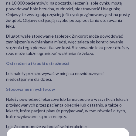
na 10 000 pacjentów): na początku leczenia, sole cynku mogą
powodować bóle brzucha, nudności, niestrawność i biegunkę.
Objawy te występują częściej jeśli cynk przyjmowany jest na pusty
żołądek. Objawy ustępują szybko po zaprzestaniu stosowania
leku.
Długotrwałe stosowanie tabletek Zinkorot może powodować
zmniejszenie wchłaniania miedzi, więc zaleca się kontrolowanie
stężenia tego pierwiastka we krwi. Stosowanie leku przez dłuższy
czas może także ograniczać wchłanianie żelaza.
Ostrzeżenia i środki ostrożności
Lek należy przechowywać w miejscu niewidocznym i
niedostępnym dla dzieci.
Stosowanie innych leków
Należy powiedzieć lekarzowi lub farmaceucie o wszystkich lekach
przyjmowanych przez pacjenta obecnie lub ostatnio, a także o
lekach, które pacjent planuje przyjmować, w tym również o tych,
które wydawane są bez recepty.
Lek Zinkorot może wchodzić w interakcje z: