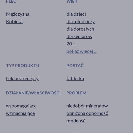
PŁEĆ
WIEK
Mężczyzna
dla dzieci
Kobieta
dla młodzieży
dla dorosłych
dla seniorów
20+
pokaż więcej ...
TYP PRODUKTU
POSTAĆ
Lek bez recepty
tabletka
DZIAŁANIE/WŁAŚCIWOŚCI
PROBLEM
wspomagające
niedobór minerałów
wzmacniające
obniżona odporność
płodność