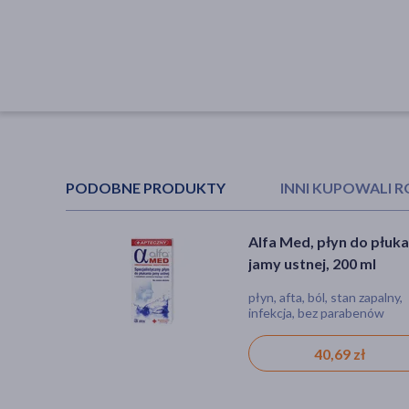
PODOBNE PRODUKTY
INNI KUPOWALI 
Alfa Med, płyn do płuka
Elugel, żel
jamy ustnej, 200 ml
stomatologiczny
wspomagający higienę
płyn, afta, ból, stan zapalny,
żel, podrażnienie, przy apara
jamy ustnej, 40 ml
infekcja, bez parabenów
ortodontycznych
40,69 zł
25,29 zł