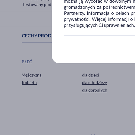
można ją wycofać w dowolnym mo
Testowany pod kontrolą odontologiczną i pediatryczną.
gromadzonych za pośrednictwem s
Partnerzy. Informacja o celach 
prywatności. Więcej informacji o
przysługujących Ci uprawnieniach,
CECHY PRODUKTU
PŁEĆ
WIEK
Mężczyzna
dla dzieci
Kobieta
dla młodzieży
dla dorosłych