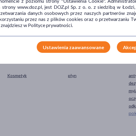
mencie z poziomu strony "Ustawienia Cookie". Administrat
trony www.doz.pl, jest DOZ.pl Sp. z o. o. z siedzibą w Łodzi,
przetwarzania danych osobowych przez naszych partnerów znajd
 korzystaniu przez nas z plików cookies oraz o przetwarzaniu
 znajdziesz w Polityce prywatności.
Ustawienia zaawansowane
Akcep
TYP PRODUKTU
POSTAĆ
DZ
Kosmetyk
płyn
ant
dez
myj
ocz
odk
pok