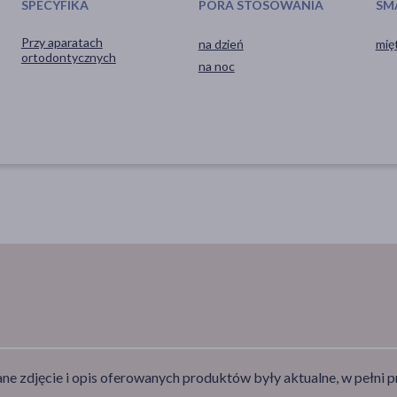
SPECYFIKA
PORA STOSOWANIA
SM
Przy aparatach
na dzień
mię
ortodontycznych
na noc
e zdjęcie i opis oferowanych produktów były aktualne, w pełni p