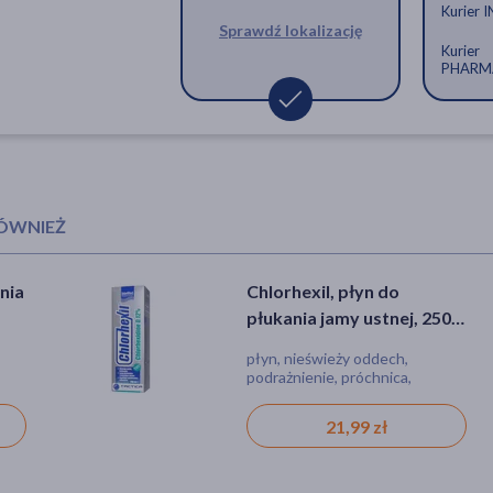
Kurier 
Sprawdź lokalizację
Kurier
PHARM
RÓWNIEŻ
nia
Chlorhexil, płyn do
Elgydium Anti Plaque,
płukania jamy ustnej, 250
pasta do zębów, 75 ml
ml
tach
płyn, nieświeży oddech,
pasta, nieświeży oddech,
podrażnienie, próchnica,
próchnica, kamień
zapalenie, krwawienie, bez
fluoru
21,99 zł
17,79 zł