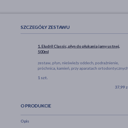
SZCZEGÓŁY ZESTAWU
1. Eludril Classic, płyn do płukania jamy ustnej,
500ml
zestaw, płyn, nieświeży oddech, podrażnienie,
próchnica, kamień, przy aparatach ortodontycznyc
1 szt.
37,99 z
O PRODUKCIE
Opis