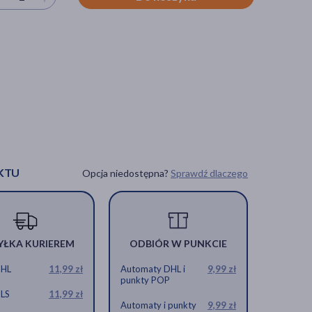
KTU
Opcja niedostępna?
Sprawdź dlaczego
YŁKA KURIEREM
ODBIÓR W PUNKCIE
DHL
11,99 zł
Automaty DHL i
9,99 zł
punkty POP
GLS
11,99 zł
Automaty i punkty
9,99 zł