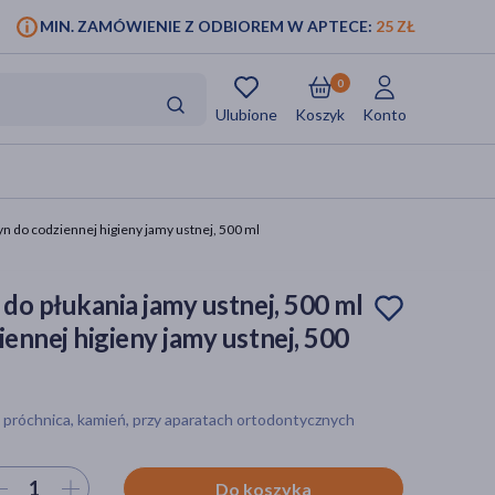
MIN. ZAMÓWIENIE Z ODBIOREM W APTECE:
25 ZŁ
0
Ulubione
Koszyk
Konto
płyn do codziennej higieny jamy ustnej, 500 ml
n do płukania jamy ustnej, 500 ml
ziennej higieny jamy ustnej, 500
, próchnica, kamień, przy aparatach ortodontycznych
ierz ilość
Do koszyka