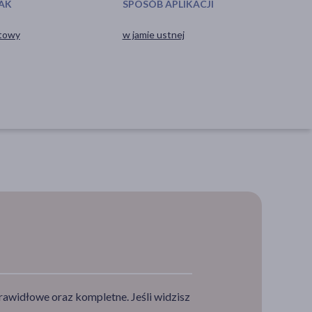
AK
SPOSÓB APLIKACJI
towy
w jamie ustnej
rawidłowe oraz kompletne. Jeśli widzisz