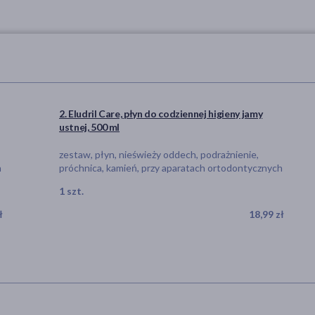
2. Eludril Care, płyn do codziennej higieny jamy
ustnej, 500 ml
zestaw, płyn, nieświeży oddech, podrażnienie,
h
próchnica, kamień, przy aparatach ortodontycznych
1 szt.
ł
18,99 zł