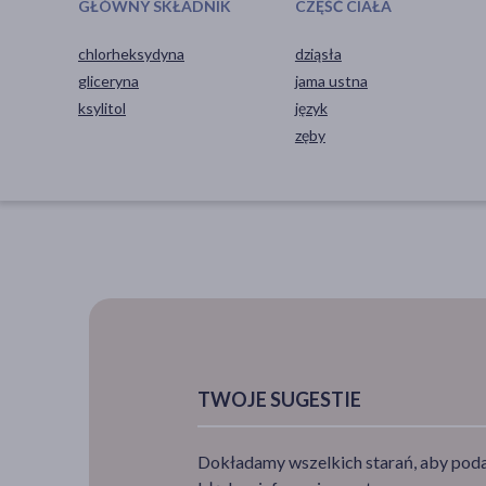
GŁÓWNY SKŁADNIK
CZĘŚĆ CIAŁA
chlorheksydyna
dziąsła
gliceryna
jama ustna
ksylitol
język
zęby
TWOJE SUGESTIE
Dokładamy wszelkich starań, aby podan