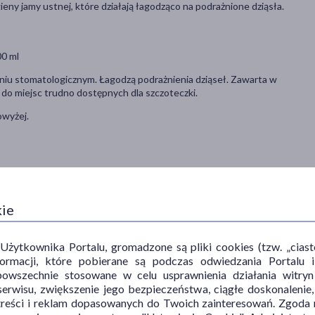
eny jamy ustnej, które działają łagodząco na podrażnione dziąsła.
00 ml
eniu stomatologicznym. Łagodzą podrażnienia dziąseł. Zawarta w
 do miejsc trudno dostępnych dla szczoteczki.
owyżej.
ebarwienia zębów i języka, ustępujące podczas szczotkowania.
kie
po pewnym czasie stosowania produktu.
ytkownika Portalu, gromadzone są pliki cookies (tzw. „ciastec
informacji, które pobierane są podczas odwiedzania Portal
 miejscu niedostępnym dla dzieci.
powszechnie stosowane w celu usprawnienia działania witryn
ików preparatu.
erwisu, zwiększenie jego bezpieczeństwa, ciągłe doskonalenie
treści i reklam dopasowanych do Twoich zainteresowań. Zgoda n
ra ustępuje po dłuższym stosowaniu produktu.