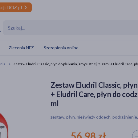
cji DOZ.pl
y
Zlecenia NFZ
Szczepienia online
ania
Zestaw Eludril Classic, płyn do płukania jamy ustnej, 500 ml + Eludril Care, 
Zestaw Eludril Classic, pły
+ Eludril Care, płyn do cod
ml
zestaw, płyn, nieświeży oddech, podrażnienie
56,98 zł
Wyb