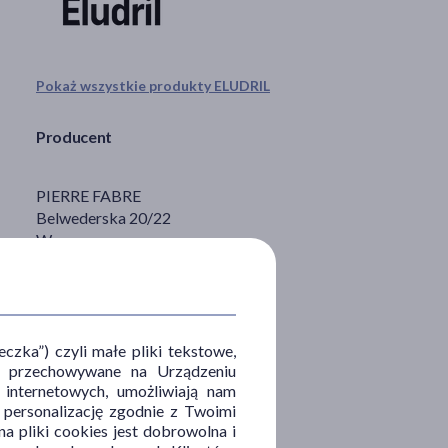
Pokaż wszystkie produkty ELUDRIL
Producent
PIERRE FABRE
Belwederska 20/22
Warszawa
odo.pfm@pierre-fabre.com
zka”) czyli małe pliki tekstowe,
u i przechowywane na Urządzeniu
 internetowych, umożliwiają nam
, personalizację zgodnie z Twoimi
a pliki cookies jest dobrowolna i