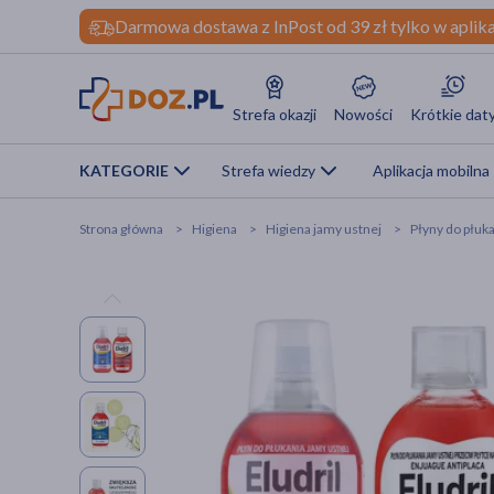
Darmowa dostawa z InPost od 39 zł tylko w aplika
Strefa okazji
Nowości
Krótkie dat
KATEGORIE
Strefa wiedzy
Aplikacja mobilna
Strona główna
Higiena
Higiena jamy ustnej
Płyny do płuk