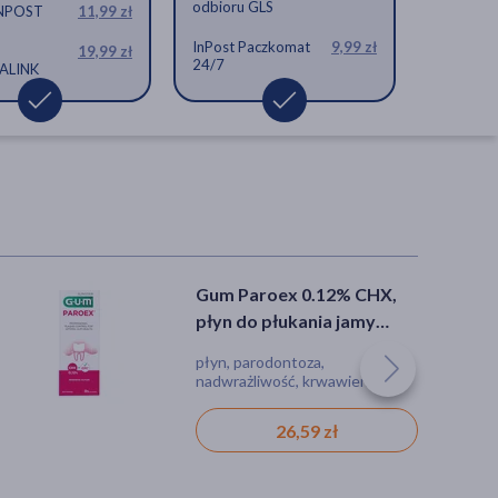
odbioru GLS
INPOST
11,99 zł
InPost Paczkomat
9,99 zł
19,99 zł
24/7
ALINK
Gum Paroex 0.12% CHX,
Eludril White, płyn do
płyn do płukania jamy
płukania jamy ustnej, 500
ustnej, 300 ml
ml
płyn, parodontoza,
płyn, przebarwienia,
nadwrażliwość, krwawienie,
odświeżenie, miętowy,
obrzęk, stan zapalny, bez
wybielanie
alkoholu
26,59 zł
21,19 zł