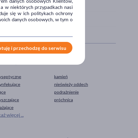
orem danych osobowych Klientów,
 a w niektórych przypadkach nasi
uje się w ich politykach ochrony
 Twoich danych osobowych, w tym o
tuję i przechodzę do serwisu
IAŁANIE/WŁAŚCIWOŚCI
PROBLEM
yseptyczne
kamień
ynfekujące
nieświeży oddech
ące
podrażnienie
yszczające
próchnica
ażające
aż więcej ...