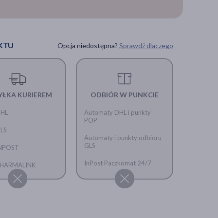
KTU
Opcja niedostępna?
Sprawdź dlaczego
YŁKA KURIEREM
ODBIÓR W PUNKCIE
DHL
Automaty DHL i punkty
POP
GLS
Automaty i punkty odbioru
GLS
INPOST
InPost Paczkomat 24/7
 PHARMALINK