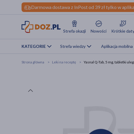
Darmowa dostawa z InPost od 39 zł tylko w aplika
Strefa okazji
Nowości
Krótkie dat
KATEGORIE
Strefa wiedzy
Aplikacja mobilna
Strona główna
Leki na receptę
Yasnal Q-Tab, 5 mg, tabletki ul