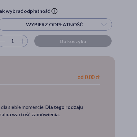
ak wybrać odpłatność
WYBIERZ ODPŁATNOŚĆ
ybierz ilość
Do koszyka
Wybierz odpłatność
S - pacjent powyżej 65 r.ż.
30%
od 0,00 zł
100%
 dla siebie momencie.
Dla tego rodzaju
imalna wartość zamówienia.