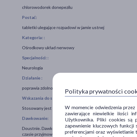
chlorowodorek donepezilu
Postać:
tabletki ulegające rozpadowi w jamie ustnej
Kategoria: :
Ośrodkowy układ nerwowy
Specjalności: :
Neurologia
Działanie :
poprawia zdolności poznawcze
Polityka prywatności coo
Wskazania do stosowania:
W momencie odwiedzenia przez Uż
Stosowany jest w objawowym leczeniu łagodnej do średnio c
zawierające niewielkie ilości 
Dawkowanie:
Użytkownika. Pliki cookies są 
zapewnienie kluczowych funkcji s
Doustnie. Dawkę i częstotliwość stosowania leku ustala lek
preferencjami oraz wyświetlanie 
czasie przyjmowania leku Yasnal Q-Tab nie należy spożywać a