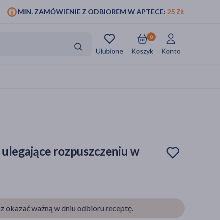
MIN. ZAMÓWIENIE Z ODBIOREM W APTECE:
25 ZŁ
0
Ulubione
Koszyk
Konto
i ulegające rozpuszczeniu w
z okazać ważną w dniu odbioru receptę.