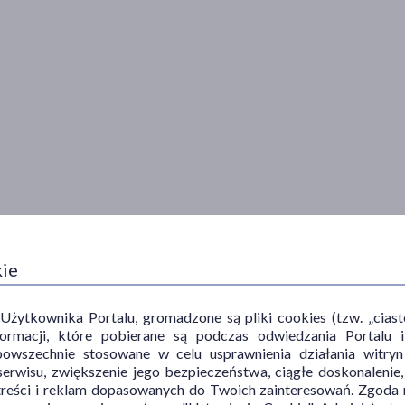
kie
ytkownika Portalu, gromadzone są pliki cookies (tzw. „ciastec
iężkiej choroby Alzheimera.
informacji, które pobierane są podczas odwiedzania Portal
powszechnie stosowane w celu usprawnienia działania witryn
erwisu, zwiększenie jego bezpieczeństwa, ciągłe doskonalenie
arz. Pokarm nie wpływa na działanie leku Yasnal Q-Tab. Uwaga! W
treści i reklam dopasowanych do Twoich zainteresowań. Zgoda n
lkoholu, ponieważ alkohol może zmniejszać skuteczność leku.