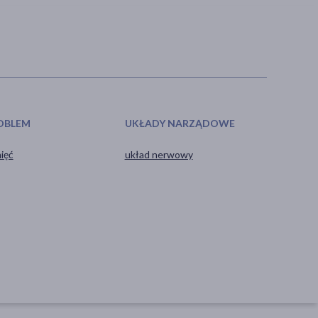
OBLEM
UKŁADY NARZĄDOWE
ięć
układ nerwowy