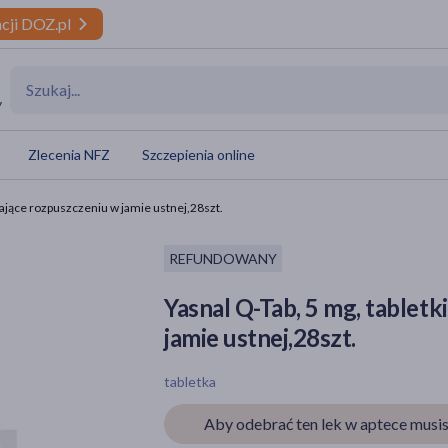
cji DOZ.pl
y
Zlecenia NFZ
Szczepienia online
egające rozpuszczeniu w jamie ustnej,28szt.
REFUNDOWANY
Yasnal Q-Tab, 5 mg, tabletk
jamie ustnej,28szt.
tabletka
Aby odebrać ten lek w aptece musis