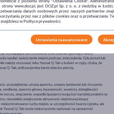
mencie z poziomu strony "Ustawienia Cookie". Administrat
trony www.doz.pl, jest DOZ.pl Sp. z o. o. z siedzibą w Łodzi,
przetwarzania danych osobowych przez naszych partnerów znajd
piperydyny lub jakąkolwiek substancję pomocniczą leku, chorobę
 korzystaniu przez nas z plików cookies oraz o przetwarzaniu
horoby serca, astmę oskrzelową lub inne długotrwałe choroby płuc,
 znajdziesz w Polityce prywatności.
aniu moczu, nietolerancję niektórych cukrów. Gdy stosujesz inne
na), leki przeciwbólowe lub leki stosowane do leczenia zapalenia
 sodowy), leki przeciwcholinergiczne (np.tolterodyna), antybiotyki
ketokonazol), leki przeciwdepresyjne (np. fluoksetyna), leki
Ustawienia zaawansowane
Akcep
ane w chorobach serca, leki zwiotczające mięśnie (np. diazepam,
szystkich aktualnie lub ostatnio przyjmowanych lekach, nawet tych
acja wymagająca zastosowania znieczulenia ogólnego należy
że nasilać zwiotczenie mięśni podczas znieczulenia. Gdy jesteś lub
. Nie należy stosować leku Yasnal Q-Tab u kobiet w ciąży, chyba, że
al Q-Tab, jeśli pacjentka karmi dziecko piersią.
sto: przeziębienie, utrata apetytu, omamy (widzenie lub słyszenie
ia, omdlenia, zawroty głowy, bezsenność, wymioty, dolegliwości
ie moczu, zmęczenie, wypadki (pacjenci mogą być bardziej podatni na
tno, niewielkie zwiększenie aktywność mięśniowej kinazy
niekontrolowane ruchy mięśni, w szczególności twarzy i języka, ale
Lek Yasnal Q-Tab może niekorzystnie wpływać na sprawność
iwania maszyn.