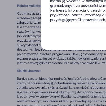
można ją wycofać w dowolnym mo
gromadzonych za pośrednictwem s
Poinformuj lekarza:
Partnerzy. Informacja o celach 
Gdy masz uczulenie na chlorowodorek donepezylu, pochodne 
prywatności. Więcej informacji o
wrzodową żołądka lub dwunastnicy, skłonność do drgawek, c
przysługujących Ci uprawnieniach,
zaburzenia czynności wątroby i/lub nerek, trudności w oddaw
leki stosowane do leczenia choroby Alzheimera (np. galantami
stawów (np. kwas acetylosalicylowy, ibuprofen lub diklofenak
(np. erytromycyna i ryfampicyna), leki przeciwgrzybiczne (np. 
przeciwdrgawkowe (np. fenytoina, karbamazepina) leki stosow
sukcynylocholina). Ponadto należy poinformować lekarza o w
dostępnych bez recepty. Uwaga! Jeżeli planowana jest oper
poinformować lekarza o przyjmowaniu leku, gdyż donepezyl mo
przypuszczasz, że jesteś w ciąży, a także, gdy karmisz piersią
jest to bezwzględnie konieczne. Nie należy stosować leku Yasn
Skutki uboczne:
Bardzo często: biegunka, nudności (mdłości), bóle głowy. Czę
rzeczy, które nie istnieją), pobudzenie, agresywne zachowan
żołądkowe, wysypka skórna, świąd, kurcze mięśni, nietrzyman
upadki i przypadkowe urazy). Niezbyt często: spowolnione tę
kreatynowej w surowicy krwi. Rzadko: sztywność, drżenie lub 
również kończyn, zaburzenia układu przewodzącego serca. 
psychomotoryczną, zdolność prowadzenia pojazdów i obsług