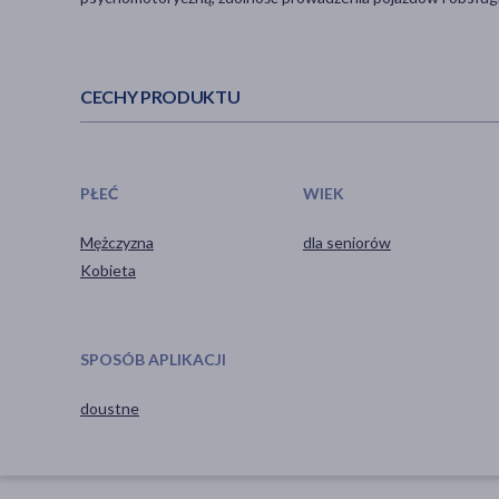
CECHY PRODUKTU
PŁEĆ
WIEK
Mężczyzna
dla seniorów
Kobieta
SPOSÓB APLIKACJI
doustne