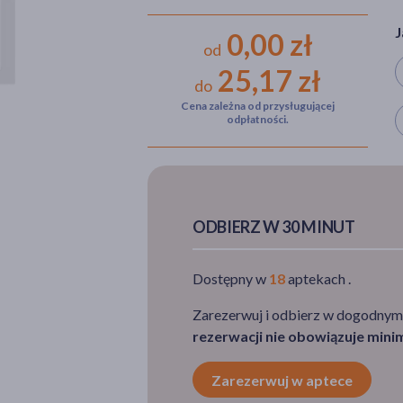
J
0,00 zł
od
25,17 zł
do
Cena zależna od przysługującej
W
odpłatności.
ODBIERZ W 30 MINUT
Dostępny w
18
aptekach .
Zarezerwuj i odbierz w dogodnym
rezerwacji nie obowiązuje min
Zarezerwuj w aptece