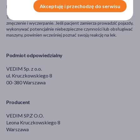
Akceptuję i przechodzę do serwisu
Prowadzenie pojazdów i obsługa maszyn
Ten lek może powodować u niektórych pacjentów senność,
zmęczenie i wyczerpanie. Jeśli pacjent zamierza prowadzić pojazdy,
wykonywać potencjalnie niebezpieczne czynności lub obsługiwać
maszyny, powinien wcześniej poznać swoją reakcję na lek.
Podmiot odpowiedzialny
VEDIM Sp. z o.o.
ul. Kruczkowskiego 8
00-380 Warszawa
Producent
VEDIM SP.Z O.O.
Leona Kruczkowskiego 8
Warszawa