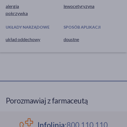
alergia
lewocetyryzyna
pokrzywka
UKŁADY NARZĄDOWE
SPOSÓB APLIKACJI
układ oddechowy
doustne
Porozmawiaj z farmaceutą
Infolinia:
800 110 110