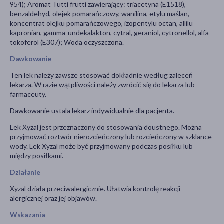
954); Aromat Tutti frutti zawierający: triacetyna (E1518),
benzaldehyd, olejek pomarańczowy, wanilina, etylu maślan,
koncentrat olejku pomarańczowego, izopentylu octan, allilu
kapronian, gamma-undekalakton, cytral, geraniol, cytronellol, alfa-
tokoferol (E307); Woda oczyszczona.
Dawkowanie
Ten lek należy zawsze stosować dokładnie według zaleceń
lekarza. W razie wątpliwości należy zwrócić się do lekarza lub
farmaceuty.
Dawkowanie ustala lekarz indywidualnie dla pacjenta.
Lek Xyzal jest przeznaczony do stosowania doustnego. Można
przyjmować roztwór nierozcieńczony lub rozcieńczony w szklance
wody. Lek Xyzal może być przyjmowany podczas posiłku lub
między posiłkami.
Działanie
Xyzal działa przeciwalergicznie. Ułatwia kontrolę reakcji
alergicznej oraz jej objawów.
Wskazania