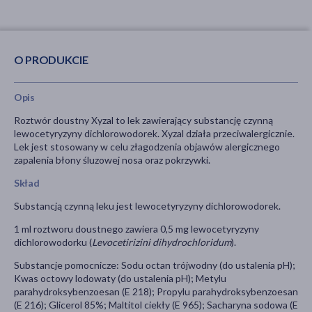
O PRODUKCIE
Opis
Roztwór doustny Xyzal to lek zawierający substancję czynną
lewocetyryzyny dichlorowodorek. Xyzal działa przeciwalergicznie.
Lek jest stosowany w celu złagodzenia objawów alergicznego
zapalenia błony śluzowej nosa oraz pokrzywki.
Skład
Substancją czynną leku jest lewocetyryzyny dichlorowodorek.
1 ml roztworu doustnego zawiera 0,5 mg lewocetyryzyny
dichlorowodorku (
Levocetirizini dihydrochloridum
).
Substancje pomocnicze: Sodu octan trójwodny (do ustalenia pH);
Kwas octowy lodowaty (do ustalenia pH); Metylu
parahydroksybenzoesan (E 218); Propylu parahydroksybenzoesan
(E 216); Glicerol 85%; Maltitol ciekły (E 965); Sacharyna sodowa (E