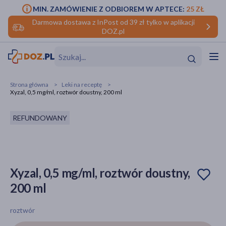
MIN. ZAMÓWIENIE Z ODBIOREM W APTECE:
25 ZŁ
Darmowa dostawa z InPost od 39 zł tylko w aplikacji
DOZ.pl
w
Hit
Hit
Strona główna
Leki na receptę
Xyzal, 0,5 mg/ml, roztwór doustny, 200 ml
ofory
REFUNDOWANY
do makijażu
dzieci
ść
Hit
Hit
ące
rmową
kijażu
Xyzal, 0,5 mg/ml, roztwór doustny,
ść
Hit
200 ml
w
Hit
Hit
roztwór
ść
Hit