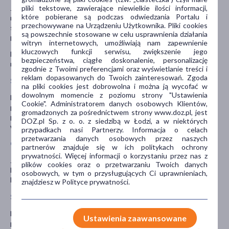
pliki tekstowe, zawierające niewielkie ilości informacji,
Jeśli pacjent ma zaplanowane wykonanie testów alergicznych,
które pobierane są podczas odwiedzania Portalu i
należy skonsultować z lekarzem czy pacjent powinien przerwać
przechowywane na Urządzeniu Użytkownika. Pliki cookies
stosowanie leku Xyzal na kilka dni przed wykonaniem testów,
są powszechnie stosowane w celu usprawnienia działania
ponieważ lek może mieć wpływ na wyniki testów alergicznych.
witryn internetowych, umożliwiają nam zapewnienie
kluczowych funkcji serwisu, zwiększenie jego
Lek należy przechowywać w miejscu niewidocznym i
bezpieczeństwa, ciągłe doskonalenie, personalizację
niedostępnym dla dzieci.
zgodnie z Twoimi preferencjami oraz wyświetlanie treści i
reklam dopasowanych do Twoich zainteresowań. Zgoda
Stosowanie innych leków
na pliki cookies jest dobrowolna i można ją wycofać w
dowolnym momencie z poziomu strony "Ustawienia
Należy powiedzieć lekarzowi o wszystkich lekach przyjmowanych
Cookie". Administratorem danych osobowych Klientów,
przez pacjenta obecnie lub ostatnio, a także o lekach, które
gromadzonych za pośrednictwem strony www.doz.pl, jest
pacjent planuje przyjmować, w tym również o tych, które
DOZ.pl Sp. z o. o. z siedzibą w Łodzi, a w niektórych
wydawane są bez recepty.
przypadkach nasi Partnerzy. Informacja o celach
przetwarzania danych osobowych przez naszych
Ciąża i karmienie piersią
partnerów znajduje się w ich politykach ochrony
prywatności. Więcej informacji o korzystaniu przez nas z
Jeśli pacjentka jest w ciąży lub karmi piersią, przypuszcza, że może
plików cookies oraz o przetwarzaniu Twoich danych
być w ciąży, lub gdy planuje mieć dziecko, powinna poradzić się
osobowych, w tym o przysługujących Ci uprawnieniach,
lekarza lub farmaceuty przed zastosowaniem tego leku.
znajdziesz w Polityce prywatności.
Stosowanie leku u dzieci i młodzieży
Nie należy stosować leku u niemowląt i małych dzieci w wieku
Ustawienia zaawansowane
poniżej 2 lat.