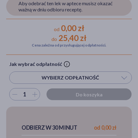
Aby odebrać ten lek w aptece musisz okazać
ważną w dniu odbioru receptę.
akijażu
0,00 zł
od
25,40 zł
do
Cena zależna od przysługującej odpłatności.
Hit
Jak wybrać odpłatność
WYBIERZ ODPŁATNOŚĆ
Wybierz ilość
Do koszyka
ODBIERZ W 30 MINUT
od 0,00 zł