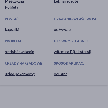
Mężczyzna
Lek na receptę
Kobieta
POSTAĆ
DZIAŁANIE/WŁAŚCIWOŚCI
kapsułki
odżywcze
PROBLEM
GŁÓWNY SKŁADNIK
niedobór witamin
witamina E (tokoferol)
UKŁADY NARZĄDOWE
SPOSÓB APLIKACJI
układ pokarmowy
doustne