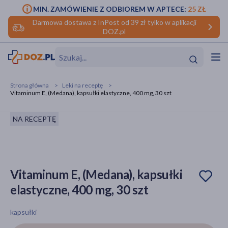
MIN. ZAMÓWIENIE Z ODBIOREM W APTECE:
25 ZŁ
Darmowa dostawa z InPost od 39 zł tylko w aplikacji
DOZ.pl
w
Hit
Hit
Strona główna
Leki na receptę
Vitaminum E, (Medana), kapsułki elastyczne, 400 mg, 30 szt
ofory
NA RECEPTĘ
do makijażu
dzieci
ść
Hit
Hit
ące
rmową
kijażu
Vitaminum E, (Medana), kapsułki
ść
Hit
elastyczne, 400 mg, 30 szt
w
Hit
Hit
kapsułki
ść
Hit