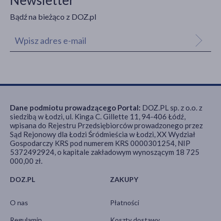
Newsletter
Bądź na bieżąco z DOZ.pl
Dane podmiotu prowadzącego Portal:
DOZ.PL sp. z o.o. z
siedzibą w Łodzi, ul. Kinga C. Gillette 11, 94-406 Łódź,
wpisana do Rejestru Przedsiębiorców prowadzonego przez
Sąd Rejonowy dla Łodzi Śródmieścia w Łodzi, XX Wydział
Gospodarczy KRS pod numerem KRS 0000301254, NIP
5372492924, o kapitale zakładowym wynoszącym 18 725
000,00 zł.
DOZ.PL
ZAKUPY
O nas
Płatności
Regulamin
Koszty dostawy