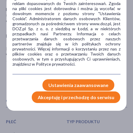
reklam dopasowanych do Twoich zainteresowań. Zgoda
na pliki cookies jest dobrowolna i można ją wycofać w
Długotrwałe stosowanie dawek powyżej 1 g dziennie może
dowolnym momencie z poziomu strony "Ustawienia
spowodować biegunkę, bóle brzucha, uczucie zmęczenia i
Cookie". Administratorem danych osobowych Klientów,
osłabienia, zaburzenia widzenia, ból głowy.
gromadzonych za pośrednictwem strony www.doz.pl, jest
DOZ.pl Sp. z o. o. z siedzibą w Łodzi, a w niektórych
przypadkach nasi Partnerzy. Informacja o celach
Producent
przetwarzania danych osobowych przez naszych
partnerów znajduje się w ich politykach ochrony
MEDANA PHARMA S.A.
prywatności. Więcej informacji o korzystaniu przez nas z
plików cookies oraz o przetwarzaniu Twoich danych
Władysława Łokietka 10
osobowych, w tym o przysługujących Ci uprawnieniach,
98-200 Sieradz
znajdziesz w Polityce prywatności.
Ustawienia zaawansowane
Akceptuję i przechodzę do serwisu
CECHY PRODUKTU
PŁEĆ
TYP PRODUKTU