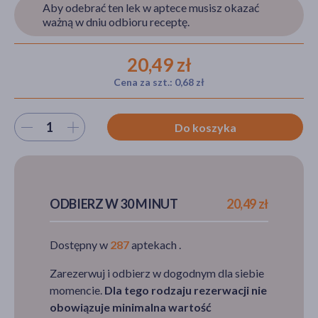
Aby odebrać ten lek w aptece musisz okazać
ważną w dniu odbioru receptę.
akijażu
20,49 zł
Cena za szt.: 0,68 zł
Wybierz ilość
Hit
Do koszyka
ODBIERZ W 30 MINUT
20,49 zł
Dostępny w
287
aptekach .
Zarezerwuj i odbierz w dogodnym dla siebie
momencie.
Dla tego rodzaju rezerwacji nie
obowiązuje minimalna wartość