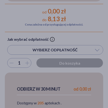
0,00 zł
od
8,13 zł
do
akijażu
Cena zależna od przysługującej odpłatności.
Jak wybrać odpłatność
Hit
WYBIERZ ODPŁATNOŚĆ
Wybierz ilość
Do koszyka
ODBIERZ W 30 MINUT
od 0,00 zł
Dostępny w
205
aptekach .