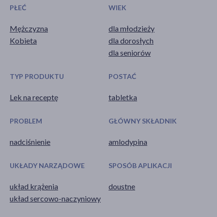
PŁEĆ
WIEK
Mężczyzna
dla młodzieży
Kobieta
dla dorosłych
dla seniorów
TYP PRODUKTU
POSTAĆ
Lek na receptę
tabletka
PROBLEM
GŁÓWNY SKŁADNIK
nadciśnienie
amlodypina
UKŁADY NARZĄDOWE
SPOSÓB APLIKACJI
układ krążenia
doustne
układ sercowo-naczyniowy