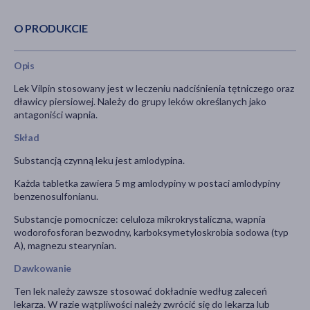
O PRODUKCIE
Opis
Lek Vilpin stosowany jest w leczeniu nadciśnienia tętniczego oraz
dławicy piersiowej. Należy do grupy leków określanych jako
antagoniści wapnia.
Skład
Substancją czynną leku jest amlodypina.
Każda tabletka zawiera 5 mg amlodypiny w postaci amlodypiny
benzenosulfonianu.
Substancje pomocnicze: celuloza mikrokrystaliczna, wapnia
wodorofosforan bezwodny, karboksymetyloskrobia sodowa (typ
A), magnezu stearynian.
Dawkowanie
Ten lek należy zawsze stosować dokładnie według zaleceń
lekarza. W razie wątpliwości należy zwrócić się do lekarza lub