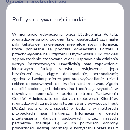
Ostrzeżenia i środki ostrożności
Należy zachować ostrożność jeśli pacjent cierpi na niewydolność
serca, przeszedł niedawno zawał serca, ma zaburzenia czynności
Polityka prywatności cookie
wątroby. Nie ustalono bezpieczeństwa stosowania u pacjentów z
przełomem nadciśnieniowym. Zwiększanie dawki u pacjentów w
podeszłym wieku należy przeprowadzać bardzo ostrożnie.
W momencie odwiedzenia przez Użytkownika Portalu,
gromadzone są pliki cookies (tzw. „ciasteczka”) czyli małe
Lek należy przechowywać w miejscu niewidocznym i
pliki tekstowe, zawierające niewielkie ilości informacji,
niedostępnym dla dzieci. Przechowywać w temperaturze poniżej
które pobierane są podczas odwiedzania Portalu i
25°C oryginalnym opakowaniu w celu ochrony przed światłem.
przechowywane na Urządzeniu Użytkownika. Pliki cookies
są powszechnie stosowane w celu usprawnienia działania
Stosowanie innych leków
witryn internetowych, umożliwiają nam zapewnienie
kluczowych funkcji serwisu, zwiększenie jego
Należy powiedzieć lekarzowi lub farmaceucie o wszystkich lekach
bezpieczeństwa, ciągłe doskonalenie, personalizację
przyjmowanych przez pacjenta obecnie lub ostatnio, a także o
zgodnie z Twoimi preferencjami oraz wyświetlanie treści i
reklam dopasowanych do Twoich zainteresowań. Zgoda
lekach, które pacjent planuje stosować, również tych, które
na pliki cookies jest dobrowolna i można ją wycofać w
wydawane są bez recepty.
dowolnym momencie z poziomu strony "Ustawienia
Cookie". Administratorem danych osobowych Klientów,
Lek może wchodzić w interakcje z niektórymi antybiotykami,
gromadzonych za pośrednictwem strony www.doz.pl, jest
lekami przeciwgrzybiczymi, stosowanymi w leczeniu HIV,
DOZ.pl Sp. z o. o. z siedzibą w Łodzi, a w niektórych
określonymi lekami stosowanym w chorobach serca oraz
przypadkach nasi Partnerzy. Informacja o celach
podawanymi po przeszczepach. Wpływa na poziom leków
przetwarzania danych osobowych przez naszych
zawierających symvastatynę. Może działać silniej jeśli pacjent
partnerów znajduje się w ich politykach ochrony
przyjmuje jednocześnie inne leki na nadciśnienie. Nie stosować
prywatności. Więcej informacji o korzystaniu przez nas z