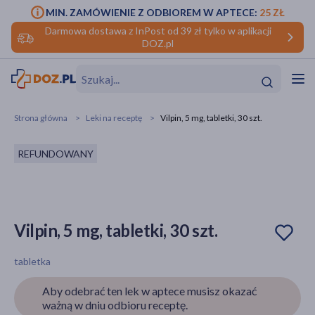
MIN. ZAMÓWIENIE Z ODBIOREM W APTECE:
25 ZŁ
Darmowa dostawa z InPost od 39 zł tylko w aplikacji
DOZ.pl
w
Hit
Hit
Strona główna
Leki na receptę
Vilpin, 5 mg, tabletki, 30 szt.
ofory
REFUNDOWANY
do makijażu
dzieci
ść
Hit
Hit
ące
rmową
kijażu
Vilpin, 5 mg, tabletki, 30 szt.
ść
Hit
tabletka
w
Hit
Hit
Aby odebrać ten lek w aptece musisz okazać
ważną w dniu odbioru receptę.
ść
Hit