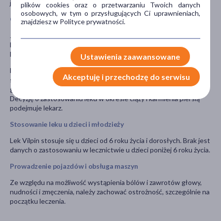
jednocześnie z preparatami z zielem dziurawca.
plików cookies oraz o przetwarzaniu Twoich danych
osobowych, w tym o przysługujących Ci uprawnieniach,
Ciąża i karmienie piersią
znajdziesz w Polityce prywatności.
Jeśli pacjentka jest w ciąży lub karmi piersią, przypuszcza, że może
być w ciąży lub gdy planuje mieć dziecko powinna poradzić się
lekarza lub farmaceuty przed zastosowaniem tego leku.
Ustawienia zaawansowane
Nie zaleca się stosowania leku Vilpin w czasie ciąży poza
Akceptuję i przechodzę do serwisu
sytuacjami, gdy nie ma innej, bezpieczniejszej metody leczenia i
gdy sama choroba stwarza większe zagrożenie dla matki i płodu.
Decyzję o zastosowaniu leku w okresie ciąży i karmienia piersią
podejmuje lekarz.
Stosowanie leku u dzieci i młodzieży
Lek Vilpin stosuje się u dzieci od 6 roku życia i dorosłych. Brak jest
danych o zastosowaniu w lecznictwie u dzieci poniżej 6 roku życia.
Prowadzenie pojazdów i obsługa maszyn
Ze względu na możliwość wystąpienia bólów i zawrotów głowy,
nudności i zmęczenia, należy zachować ostrożność, szczególnie na
początku leczenia.