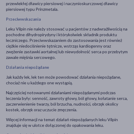
przewlekłej dławicy piersiowej i naczynioskurczowej dławicy
piersiowej typu Prinzmetala.
Przeciwwskazania
Leku Vilpin nie należy stosować u pacjentów z nadwrażliwością na
pochodne dihydropirydyny i którykolwiek składnik produktu
leczniczego. Przeciwwskazaniem do zastosowania jest również
ciężkie niedociśnienie tętnicze, wstrząs kardiogenny oraz
zwężenie zastawki aortalnej lub niewydolność serca po przebytym
zawale mięśnia sercowego.
Działania niepożądane
Jak każdy lek, lek ten może powodować działania niepożądane,
chociaż nie u każdego one wystąpią.
Najczęściej notowanymi działaniami niepożądanymi podczas
leczenia były: senność, zawroty głowy, ból głowy, kołatanie serca,
zaczerwienienie twarzy, ból brzucha, nudności, obrzęk okolicy
kostek, obrzęk oraz uczucie zmęczenia.
Więcej informacji na temat działań niepożądanych leku Vilpin
znajduje się w ulotce dołączonej do opakowania leku.