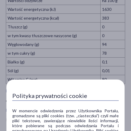
Wartości odżywcze
na 100 g
Wartość energetyczna (kJ)
1630
Wartość energetyczna (kcal)
383
Tłuszcz (g)
0
w tym kwasy tłuszczowe nasycone (g)
0
Węglowodany (g)
94
w tym cukry (g)
78
Białko (g)
0,1
Sól (g)
0,01
Witamina C (mg)
80
Masa netto
Polityka prywatności cookie
60 g
Przeciwwskazania i środki ostrożności
W momencie odwiedzenia przez Użytkownika Portalu,
gromadzone są pliki cookies (tzw. „ciasteczka”) czyli małe
Przechowywać w suchym miejscu, chronić przed ciepłem.
pliki tekstowe, zawierające niewielkie ilości informacji,
które pobierane są podczas odwiedzania Portalu i
przechowywane na Urządzeniu Użytkownika. Pliki cookies