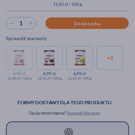
11,65 zł / 100 g
Wybierz ilość
Do koszyka
akijażu
Sprawdź warianty
Hit
+3
Verbena, cukierki ziołowe,
Verbena, cukierki
Verbena,
dzika róża, 60 g
ziołowe, głóg, 60 g
cukierki
ziołowe, imbir,
6,99 zł
6,99 zł
6,99 zł
6,99 zł
6,99 zł
11,65 zł / 100 g
11,65 zł / 100 g
11,65 zł / 100 g
60 g
6,99 zł
PRODUKT CHWILOWO
NIEDOSTĘPNY
FORMY DOSTAWY DLA TEGO PRODUKTU
Opcja niedostępna?
Sprawdź dlaczego