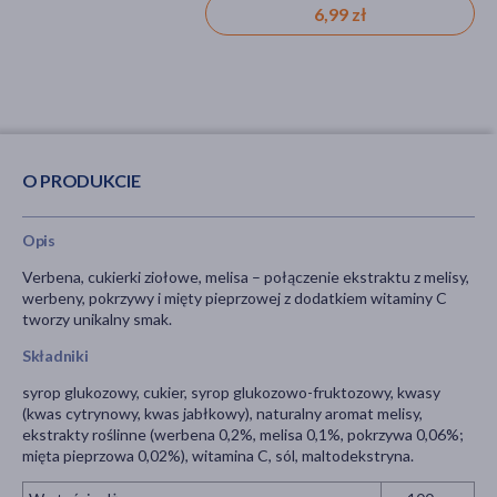
6,99 zł
6,99 zł
O PRODUKCIE
Opis
Verbena, cukierki ziołowe, melisa – połączenie ekstraktu z melisy,
werbeny, pokrzywy i mięty pieprzowej z dodatkiem witaminy C
tworzy unikalny smak.
Składniki
syrop glukozowy, cukier, syrop glukozowo-fruktozowy, kwasy
(kwas cytrynowy, kwas jabłkowy), naturalny aromat melisy,
ekstrakty roślinne (werbena 0,2%, melisa 0,1%, pokrzywa 0,06%;
mięta pieprzowa 0,02%), witamina C, sól, maltodekstryna.