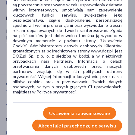
Pokaż wszystkie produkty VERBENA
są powszechnie stosowane w celu usprawnienia działania
witryn internetowych, umożliwiają nam zapewnienie
kluczowych funkcji serwisu, zwiększenie jego
Producent
bezpieczeństwa, ciągłe doskonalenie, personalizację
zgodnie z Twoimi preferencjami oraz wyświetlanie treści i
reklam dopasowanych do Twoich zainteresowań. Zgoda
I.D.C.HOLDING A.S.
na pliki cookies jest dobrowolna i można ją wycofać w
Mesačná 1
dowolnym momencie z poziomu strony "Ustawienia
Trnava, Słowacja
Cookie". Administratorem danych osobowych Klientów,
gromadzonych za pośrednictwem strony www.doz.pl, jest
DOZ.pl Sp. z o. o. z siedzibą w Łodzi, a w niektórych
przypadkach nasi Partnerzy. Informacja o celach
przetwarzania danych osobowych przez naszych
partnerów znajduje się w ich politykach ochrony
prywatności. Więcej informacji o korzystaniu przez nas z
plików cookies oraz o przetwarzaniu Twoich danych
CECHY PRODUKTU
osobowych, w tym o przysługujących Ci uprawnieniach,
znajdziesz w Polityce prywatności.
WIEK
TYP PRODUKTU
Ustawienia zaawansowane
dla dorosłych
Środki spożywcze
Akceptuję i przechodzę do serwisu
POSTAĆ
GŁÓWNY SKŁADNIK