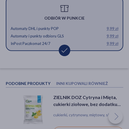
ODBIÓR W PUNKCIE
Automaty DHL i punkty POP
9,99 zł
Automaty i punkty odbioru GLS
9,99 zł
InPost Paczkomat 24/7
9,99 zł
PODOBNE PRODUKTY
INNI KUPOWALI RÓWNIEŻ
ZIELNIK DOZ Cytryna i Mięta,
Verbena, cukierki ziołowe, głóg,
cukierki ziołowe, bez dodatku
60 g
cukrów, 60 g
cukierki, cytrynowy, miętowy, słodki
cukierki, głóg, hibiskus