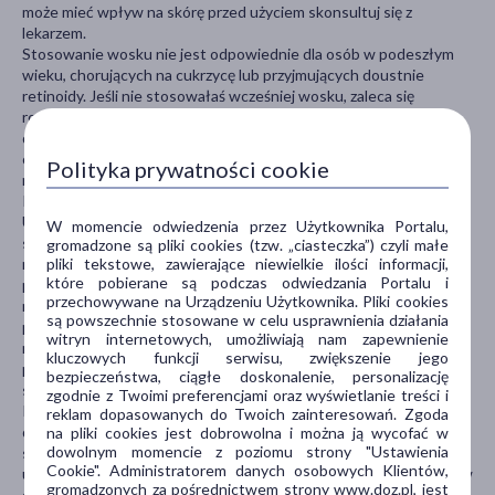
może mieć wpływ na skórę przed użyciem skonsultuj się z
lekarzem.
Stosowanie wosku nie jest odpowiednie dla osób w podeszłym
wieku, chorujących na cukrzycę lub przyjmujących doustnie
retinoidy. Jeśli nie stosowałaś wcześniej wosku, zaleca się
rozpoczęcie depilacji od nóg. Tylko wtedy, gdy masz
doświadczenie możesz przejść do wrażliwych obszarów pach i
okolic bikini. Przed użyciem, upewnij się że skóra jest sucha,
Polityka prywatności cookie
niepodrażniona, bez śladów kremu, olejku lub dezodorantu.
Przed każdym użyciem SPRAWDŹ REAKCJĘ SWOJEJ SKÓRY.
Użyj produkt na mały obszar skóry, który zamierzasz depilować
W momencie odwiedzenia przez Użytkownika Portalu,
stosując się do instrukcji użycia. Jeśli po 24 godzinach nie wystąpi
gromadzone są pliki cookies (tzw. „ciasteczka”) czyli małe
pliki tekstowe, zawierające niewielkie ilości informacji,
reakcja niepożądana możesz zacząć stosować produkt. Jeśli
które pobierane są podczas odwiedzania Portalu i
podczas użycia wystąpi uczucie pieczenia lub swędzenia,
przechowywane na Urządzeniu Użytkownika. Pliki cookies
natychmiast usuń produkt za pomocą tylnej części używanego
są powszechnie stosowane w celu usprawnienia działania
plastra, chusteczki Perfect Finish lub oliwki dla niemowląt,
witryn internetowych, umożliwiają nam zapewnienie
następnie dokładnie spłucz skórę zimną wodą. Jeśli uczucie
kluczowych funkcji serwisu, zwiększenie jego
pieczenia nie ustąpi, skonsultuj się z lekarzem. Nie depiluj tego
bezpieczeństwa, ciągłe doskonalenie, personalizację
samego miejsca więcej niż raz podczas jednego zabiegu.
zgodnie z Twoimi preferencjami oraz wyświetlanie treści i
Przez krótki czas po użyciu skóra może być bardziej wrażliwa,
reklam dopasowanych do Twoich zainteresowań. Zgoda
dlatego należy unikać drapania. Po zastosowaniu produktu zaleca
na pliki cookies jest dobrowolna i można ją wycofać w
dowolnym momencie z poziomu strony "Ustawienia
się odczekać 24 godziny przed pływaniem i opalaniem oraz przed
Cookie". Administratorem danych osobowych Klientów,
użyciem antyperspirantu, produktów perfumowanych, produktów
gromadzonych za pośrednictwem strony www.doz.pl, jest
do opalania. Jeśli zużyjesz wszystkie chusteczki Perfect Finish,