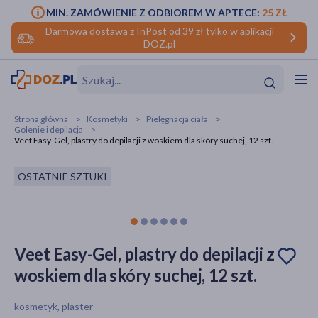
MIN. ZAMÓWIENIE Z ODBIOREM W APTECE:
25 ZŁ
Darmowa dostawa z InPost od 39 zł tylko w aplikacji
DOZ.pl
w
Hit
Hit
Strona główna
Kosmetyki
Pielęgnacja ciała
Golenie i depilacja
ofory
Veet Easy-Gel, plastry do depilacji z woskiem dla skóry suchej, 12 szt.
do makijażu
dzieci
ść
Hit
Hit
OSTATNIE SZTUKI
ące
rmową
kijażu
ść
Hit
Veet Easy-Gel, plastry do depilacji z
woskiem dla skóry suchej, 12 szt.
w
Hit
Hit
kosmetyk, plaster
ść
Hit