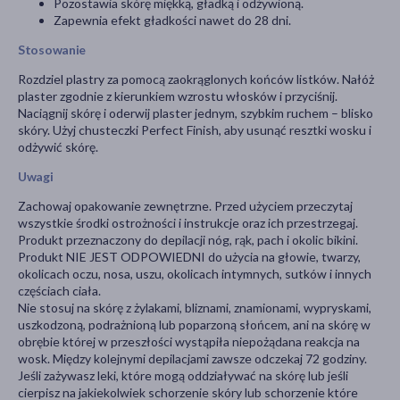
Pozostawia skórę miękką, gładką i odżywioną.
Zapewnia efekt gładkości nawet do 28 dni.
Stosowanie
Rozdziel plastry za pomocą zaokrąglonych końców listków. Nałóż
plaster zgodnie z kierunkiem wzrostu włosków i przyciśnij.
Naciągnij skórę i oderwij plaster jednym, szybkim ruchem – blisko
skóry. Użyj chusteczki Perfect Finish, aby usunąć resztki wosku i
odżywić skórę.
Uwagi
Zachowaj opakowanie zewnętrzne. Przed użyciem przeczytaj
wszystkie środki ostrożności i instrukcje oraz ich przestrzegaj.
Produkt przeznaczony do depilacji nóg, rąk, pach i okolic bikini.
Produkt NIE JEST ODPOWIEDNI do użycia na głowie, twarzy,
okolicach oczu, nosa, uszu, okolicach intymnych, sutków i innych
częściach ciała.
Nie stosuj na skórę z żylakami, bliznami, znamionami, wypryskami,
uszkodzoną, podrażnioną lub poparzoną słońcem, ani na skórę w
obrębie której w przeszłości wystąpiła niepożądana reakcja na
wosk. Między kolejnymi depilacjami zawsze odczekaj 72 godziny.
Jeśli zażywasz leki, które mogą oddziaływać na skórę lub jeśli
cierpisz na jakiekolwiek schorzenie skóry lub schorzenie które