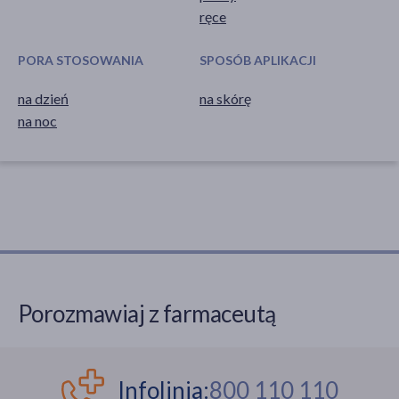
ręce
PORA STOSOWANIA
SPOSÓB APLIKACJI
na dzień
na skórę
na noc
Porozmawiaj z farmaceutą
Infolinia:
800 110 110