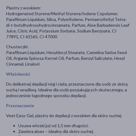
Plastry z woskiem:
Hydrogenated Styrene/Methyl Styrene/Indene Copolymer,
Paraffinum Liquidum, Silica, Polyethylene, Pentaerythrityl Tetra-
di-t-butylhydroxyhydrocinnamate, Parfum, Aloe Barbadensis Leaf
Juice, Citric Acid, Potassium Sorbate, Sodium Benzoate, CI
77891, CI 61565, CI 47000
Chusteczki:
Paraffinum Liquidum, Hexyldecyl Stearate, Camelina Sativa Seed
Oil, Argania Spinosa Kernel Oil, Parfum, Benzyl Salicylate, Hexyl
Cinnamal, Linalool
Właściwości
Do delikatnej depilacji nóg i ciała, przeznaczone dla osób ze skórą
suchą i wrażliwą. Idealne dla osób poszukujących skutecznego, a
jednocześnie łagodnego sposobu depilacji.
Przeznaczenie
Veet Easy-Gel, plastry do depilacji z woskiem dla skóry suchej
Usuwa włoski już od 1,5 mm długości.
Zawiera aloes – idealny dla skóry suchej.