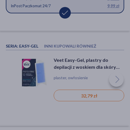
InPost Paczkomat 24/7
9,99 zł
SERIA:
EASY-GEL
INNI KUPOWALI RÓWNIEŻ
Ziaja Yego, balsam po goleniu,
Veet Easy-Gel, plastry do
kojąco-nawadniający, górski
depilacji z woskiem dla skóry
pieprz, 80 ml
wrażliwej, 12 szt.
balsam, podrażnienie, suchość
plaster, owłosienie
32,79 zł
9,99 zł