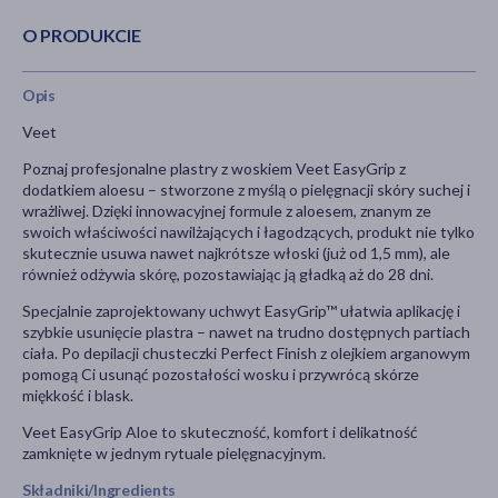
O PRODUKCIE
Opis
Veet
Poznaj profesjonalne plastry z woskiem Veet EasyGrip z
dodatkiem aloesu – stworzone z myślą o pielęgnacji skóry suchej i
wrażliwej. Dzięki innowacyjnej formule z aloesem, znanym ze
swoich właściwości nawilżających i łagodzących, produkt nie tylko
skutecznie usuwa nawet najkrótsze włoski (już od 1,5 mm), ale
również odżywia skórę, pozostawiając ją gładką aż do 28 dni.
Specjalnie zaprojektowany uchwyt EasyGrip™ ułatwia aplikację i
szybkie usunięcie plastra – nawet na trudno dostępnych partiach
ciała. Po depilacji chusteczki Perfect Finish z olejkiem arganowym
pomogą Ci usunąć pozostałości wosku i przywrócą skórze
miękkość i blask.
Veet EasyGrip Aloe to skuteczność, komfort i delikatność
zamknięte w jednym rytuale pielęgnacyjnym.
Składniki/Ingredients