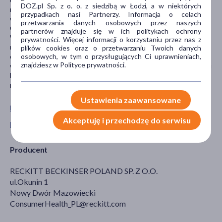
DOZ.pl Sp. z o. o. z siedzibą w Łodzi, a w niektórych
możesz użyć oliwki dla niemowląt. Do usuwania wosku nie używaj
przypadkach nasi Partnerzy. Informacja o celach
wody, mydła ani alkoholu.
przetwarzania danych osobowych przez naszych
CHRONIĆ PRZED DZIEĆMI.
partnerów znajduje się w ich politykach ochrony
W razie połknięcia natychmiast skonsultuj się z lekarzem i pokaż
prywatności. Więcej informacji o korzystaniu przez nas z
mu opakowanie produktu. Unikaj kontaktu z oczami. W przypadku
plików cookies oraz o przetwarzaniu Twoich danych
osobowych, w tym o przysługujących Ci uprawnieniach,
dostania się preparatu do oczu natychmiast opłucz je obficie
znajdziesz w Polityce prywatności.
wodą i skontaktuj się z lekarzem. Depilacja woskiem jest możliwa u
kobiet w ciąży, jednak może powodować siniaki. Przechowuj
pozostałe plastry w chłodnym, suchym miejscu.
Ustawienia zaawansowane
Pokaż wszystkie produkty VEET
Akceptuję i przechodzę do serwisu
Pokaż wszystkie produkty linii Easy-Gel marki Veet
Producent
RECKITT BECKINSER POLAND SP. Z O.O.
ul.Okunin 1
Nowy Dwór Mazowiecki
ConsumerHealth_PL@reckitt.com