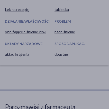
Lek na receptę
tabletka
DZIAŁANIE/WŁAŚCIWOŚCI
PROBLEM
obniżające ciśnienie krwi
nadciśnienie
UKŁADY NARZĄDOWE
SPOSÓB APLIKACJI
układ krążenia
doustne
Porozmawiaj z farmaceutą