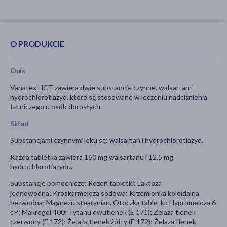
O PRODUKCIE
Opis
Vanatex HCT zawiera dwie substancje czynne, walsartan i
hydrochlorotiazyd, które są stosowane w leczeniu nadciśnienia
tętniczego u osób dorosłych.
Skład
Substancjami czynnymi leku są: walsartan i hydrochlorotiazyd.
Każda tabletka zawiera 160 mg walsartanu i 12,5 mg
hydrochlorotiazydu.
Substancje pomocnicze: Rdzeń tabletki: Laktoza
jednowodna; Kroskarmeloza sodowa; Krzemionka koloidalna
bezwodna; Magnezu stearynian. Otoczka tabletki: Hypromeloza 6
cP; Makrogol 400; Tytanu dwutlenek (E 171); Żelaza tlenek
czerwony (E 172); Żelaza tlenek żółty (E 172); Żelaza tlenek