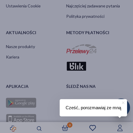
Ustawienia Cookie
Najczęściej zadawane pytania
Polityka prywatności
AKTUALNOŚCI
METODY PŁATNOŚCI
Nasze produkty
Kariera
APLIKACJA
ŚLEDŹ NAS NA
Cześć, porozmawiaj ze mną
0