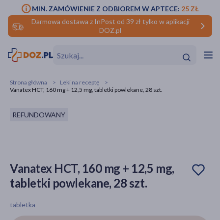
MIN. ZAMÓWIENIE Z ODBIOREM W APTECE:
25 ZŁ
Darmowa dostawa z InPost od 39 zł tylko w aplikacji
DOZ.pl
w
Hit
Hit
Strona główna
Leki na receptę
Vanatex HCT, 160 mg + 12,5 mg, tabletki powlekane, 28 szt.
ofory
REFUNDOWANY
do makijażu
dzieci
ść
Hit
Hit
ące
rmową
kijażu
Vanatex HCT, 160 mg + 12,5 mg,
ść
Hit
tabletki powlekane, 28 szt.
w
Hit
Hit
tabletka
ść
Hit