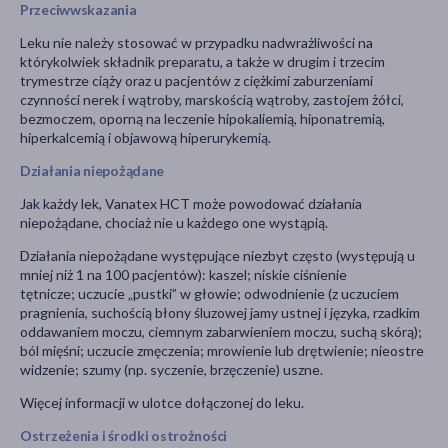
Przeciwwskazania
Leku nie należy stosować w przypadku nadwrażliwości na
którykolwiek składnik preparatu, a także w drugim i trzecim
trymestrze ciąży oraz u pacjentów z ciężkimi zaburzeniami
czynności nerek i wątroby, marskością wątroby, zastojem żółci,
bezmoczem, oporną na leczenie hipokaliemią, hiponatremią,
hiperkalcemią i objawową hiperurykemią.
Działania niepożądane
Jak każdy lek, Vanatex HCT może powodować działania
niepożądane, chociaż nie u każdego one wystąpią.
Działania niepożądane występujące niezbyt często (występują u
mniej niż 1 na 100 pacjentów): kaszel; niskie ciśnienie
tętnicze; uczucie „pustki” w głowie; odwodnienie (z uczuciem
pragnienia, suchością błony śluzowej jamy ustnej i języka, rzadkim
oddawaniem moczu, ciemnym zabarwieniem moczu, suchą skórą);
ból mięśni; uczucie zmęczenia; mrowienie lub drętwienie; nieostre
widzenie; szumy (np. syczenie, brzęczenie) uszne.
Więcej informacji w ulotce dołączonej do leku.
Ostrzeżenia i środki ostrożności