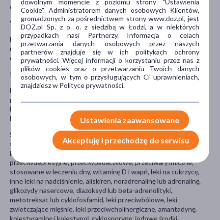
dowolnym momencie z poziomu strony "Ustawienia
czynność serca są wskazaniem do konsultacji z lekarzem.
Cookie". Administratorem danych osobowych Klientów,
gromadzonych za pośrednictwem strony www.doz.pl, jest
Vanatex HCT zawiera laktozę.
DOZ.pl Sp. z o. o. z siedzibą w Łodzi, a w niektórych
przypadkach nasi Partnerzy. Informacja o celach
Lek należy przechowywać w miejscu niewidocznym i
przetwarzania danych osobowych przez naszych
niedostępnym dla dzieci, w temperaturze poniżej 30°C, w
partnerów znajduje się w ich politykach ochrony
oryginalnym opakowaniu.
prywatności. Więcej informacji o korzystaniu przez nas z
plików cookies oraz o przetwarzaniu Twoich danych
Stosowanie innych leków
osobowych, w tym o przysługujących Ci uprawnieniach,
znajdziesz w Polityce prywatności.
Należy powiedzieć lekarzowi lub farmaceucie o wszystkich lekach
przyjmowanych przez pacjenta obecnie lub ostatnio, a także o
lekach, które pacjent planuje przyjmować, w tym również o tych,
które wydawane są bez recepty.
Ustawienia zaawansowane
Szczególnie ważna jest informacja jeśli pacjent stosuje: lit, leki lub
Akceptuję i przechodzę do serwisu
substancje, które mogą zwiększyć lub zmniejszyć ilość potasu we
krwi, niektóre antybiotyki, leki przeciwpsychotyczne,
przeciwdepresyjne, przeciwpadaczkowe, przeciwarytmiczne,
stosowane w leczeniu dny, witaminę D i wapń, leki na cukrzycę,
inne leki na nadciśnienie, aliskiren, noradrenalinę lub adrenalinę,
glikozydy nasercowe, diazoksyd lub beta-adrenolityki,
metotreksat lub cyklofosfamid, leki przeciwbólowe, leki
zwiotczające mięśnie, leki przeciwcholinergiczne, amantadynę,
kolestyraminę i kolestypol, cyklosporynę, jodowe środki