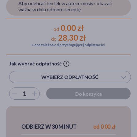
Aby odebrać ten lek w aptece musisz okazać
ważną w dniu odbioru receptę.
akijażu
0,00 zł
od
28,30 zł
do
Cena zależna od przysługującej odpłatności.
Hit
Jak wybrać odpłatność
WYBIERZ ODPŁATNOŚĆ
Wybierz ilość
Do koszyka
ODBIERZ W 30 MINUT
od 0,00 zł