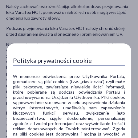
Należy zachować ostrożność pijąc alkohol podczas przyjmowania
leku Vanatex HCT, ponieważ u niektórych osób mogą wystąpić
omdlenia lub zawroty głowy.
Podczas przyjmowania leku Vanatex HCT należy chronić skórę
przed działaniem światła słonecznego i promieniowaniem UV.
Należy zachować ostrożność, jeśli u pacjenta występują lub
występowały w przeszłości: niewielkie lub umiarkowane
zaburzenia nerek lub stan po przeszczepieniu nerki, choroby
Polityka prywatności cookie
wątroby, niewydolność serca lub zaburzenia zastawkowe serca
lub mięśnia sercowego, wymioty lub biegunka utrzymujące się
przez kilka dni, leczenie dużymi dawkami leków moczopędnych lub
W momencie odwiedzenia przez Użytkownika Portalu,
stosowanie diety z małą zawartością soli, zaburzenia dotyczące
gromadzone są pliki cookies (tzw. „ciasteczka”) czyli małe
nadnerczy (pierwotny hiperaldosteronizm), cukrzyca, toczeń
pliki tekstowe, zawierające niewielkie ilości informacji,
rumieniowaty (choroba autoimmunologiczna), uczulenie lub astma
które pobierane są podczas odwiedzania Portalu i
oskrzelowa, nowotwór skóry, problemy z oddychaniem po
przechowywane na Urządzeniu Użytkownika. Pliki cookies
są powszechnie stosowane w celu usprawnienia działania
przyjęciu hydrochlorotiazydu.
witryn internetowych, umożliwiają nam zapewnienie
kluczowych funkcji serwisu, zwiększenie jego
Nasilona biegunka, zaburzenia wzroku i ból oka, pragnienie,
bezpieczeństwa, ciągłe doskonalenie, personalizację
suchość błony śluzowej jamy ustnej, bóle lub kurcze mięśni,
zgodnie z Twoimi preferencjami oraz wyświetlanie treści i
zmęczenie mięśni, niskie ciśnienie tętnicze (niedociśnienie),
reklam dopasowanych do Twoich zainteresowań. Zgoda
osłabienie, apatia, zmęczenie, senność lub niepokój, nudności,
na pliki cookies jest dobrowolna i można ją wycofać w
wymioty oraz zmniejszona ilość wydalanego moczu lub szybka