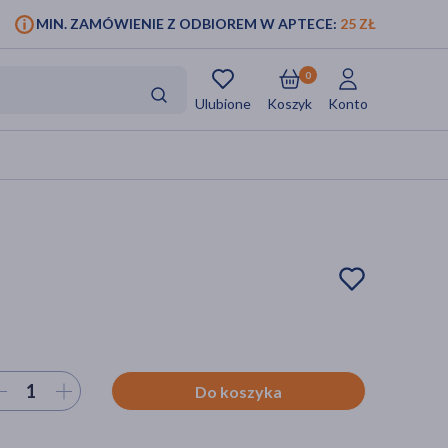
MIN. ZAMÓWIENIE Z ODBIOREM W APTECE:
25 ZŁ
0
Ulubione
Koszyk
Konto
ierz ilość
Do koszyka