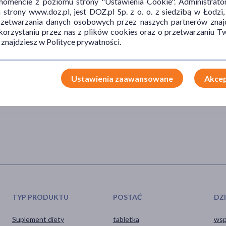
mencie z poziomu strony "Ustawienia Cookie". Administrat
trony www.doz.pl, jest DOZ.pl Sp. z o. o. z siedzibą w Łodzi,
przetwarzania danych osobowych przez naszych partnerów znajd
składników preparatu. Nie należy przekraczać zalecanej porcji do
 korzystaniu przez nas z plików cookies oraz o przetwarzaniu
 mieć efekt przeczyszczający. Kobiety w ciąży i karmiące piersią
 znajdziesz w Polityce prywatności.
o substytut (zamiennik) zróżnicowanej diety. Zalecany jest
Ustawienia zaawansowane
Akcep
ci. Przechowywać w temperaturze nie przekraczającej 25°C.
TYP PRODUKTU
POSTAĆ
DZ
Suplement diety
tabletka
wsp