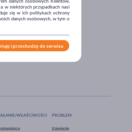
orem danych osobowych Klientów,
 a w niektórych przypadkach nasi
uje się w ich politykach ochrony
 Twoich danych osobowych, w tym o
tuję i przechodzę do serwisu
IAŁANIE/WŁAŚCIWOŚCI
PROBLEM
omagające
trawienie