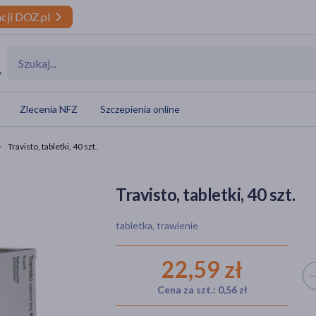
cji DOZ.pl
y
Zlecenia NFZ
Szczepienia online
Travisto, tabletki, 40 szt.
Travisto, tabletki, 40 szt.
tabletka, trawienie
22,59 zł
Wyb
Cena za szt.: 0,56 zł