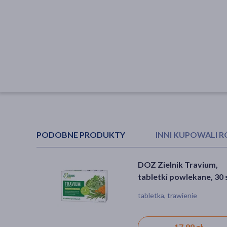
PODOBNE PRODUKTY
INNI KUPOWALI 
DOZ Zielnik Travium,
Travisto slim, tabletki
tabletki powlekane, 30 
powlekane, 30 szt.
tabletka, trawienie
tabletka
17,99 zł
18,59 zł