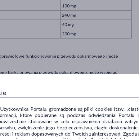
100 mg
240 mg
40 mg
200 mg
az prawidłowe funkcjonowanie przewodu pokarmowego i może
dłowego funkcjonowania przewodu pokarmowego, może wspierać
e soków trawiennych, może pomagać w utrzymaniu prawidłowego
ania komfortu jelitowego.
kie
dłowe funkcjonowanie przewodu pokarmowego, może wspomagać
ytkownika Portalu, gromadzone są pliki cookies (tzw. „ciastec
rawidłowego funkcjonowania wątroby, może wspierać prawidłową
informacji, które pobierane są podczas odwiedzania Portal
czu w wątrobie.
powszechnie stosowane w celu usprawnienia działania witryn
erwisu, zwiększenie jego bezpieczeństwa, ciągłe doskonalenie
treści i reklam dopasowanych do Twoich zainteresowań. Zgoda n