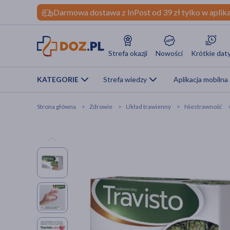
Darmowa dostawa z InPost od 39 zł tylko w aplika
Strefa okazji
Nowości
Krótkie dat
KATEGORIE
Strefa wiedzy
Aplikacja mobilna
Strona główna
Zdrowie
Układ trawienny
Niestrawność