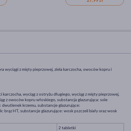
niestrawność, nudności,
trawienie, zespół jelita
drażliwego, ibs (zespół jelita
drażliwego)
ra wyciągi z mięty pieprzowej, ziela karczocha, owoców kopru i
ści karczocha, wyciąg z ostryżu długiego, wyciąg z mięty pieprzowej,
iąg z owoców kopru włoskiego, substancja glazurująca: sole
dwutlenek krzemu, substancje glazurujące:
: brąz HT, substancje glazurujące: wosk pszczeli biały oraz wosk
2 tabletki