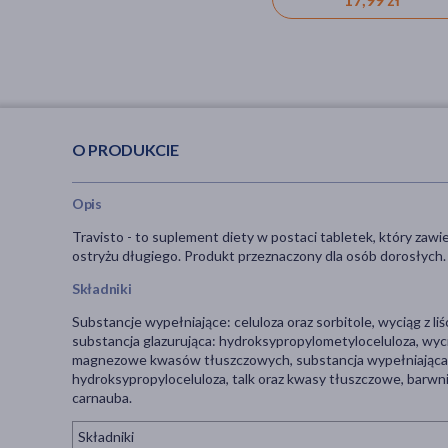
O PRODUKCIE
Opis
Travisto - to suplement diety w postaci tabletek, który zawie
ostryżu długiego. Produkt przeznaczony dla osób dorosłych.
Składniki
Substancje wypełniające: celuloza oraz sorbitole, wyciąg z li
substancja glazurująca: hydroksypropylometyloceluloza, wyc
magnezowe kwasów tłuszczowych, substancja wypełniająca: 
hydroksypropyloceluloza, talk oraz kwasy tłuszczowe, barwnik
carnauba.
Składniki