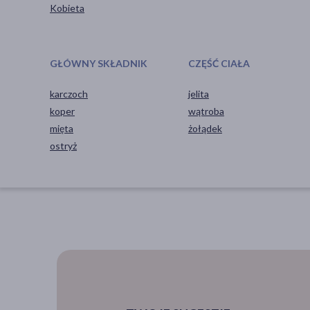
Kobieta
GŁÓWNY SKŁADNIK
CZĘŚĆ CIAŁA
karczoch
jelita
koper
wątroba
mięta
żołądek
ostryż