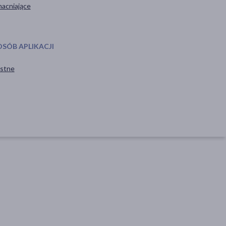
acniające
OSÓB APLIKACJI
stne