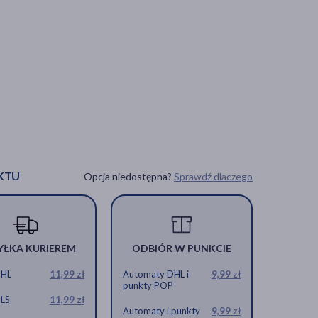
KTU
Opcja niedostępna?
Sprawdź dlaczego
YŁKA KURIEREM
ODBIÓR W PUNKCIE
DHL
11,99 zł
Automaty DHL i
9,99 zł
punkty POP
GLS
11,99 zł
Automaty i punkty
9,99 zł