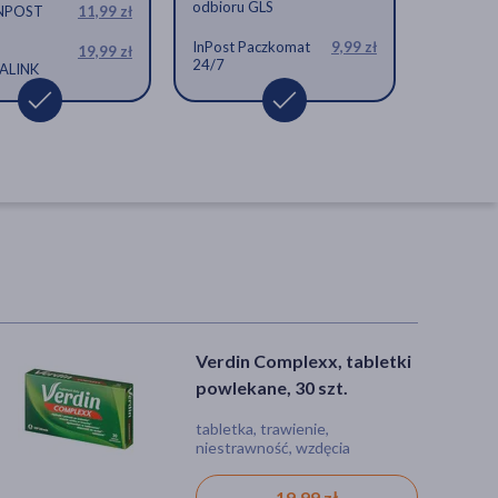
odbioru GLS
INPOST
11,99 zł
szt.
InPost Paczkomat
9,99 zł
19,99 zł
24/7
ALINK
Verdin Complexx, tabletki
Ulgix Wzdęcia Max,
powlekane, 30 szt.
kapsułki miękkie, 30 szt.
tabletka, trawienie,
wyrób medyczny, kapsułki,
niestrawność, wzdęcia
wzdęcia
19,99 zł
19,79 zł