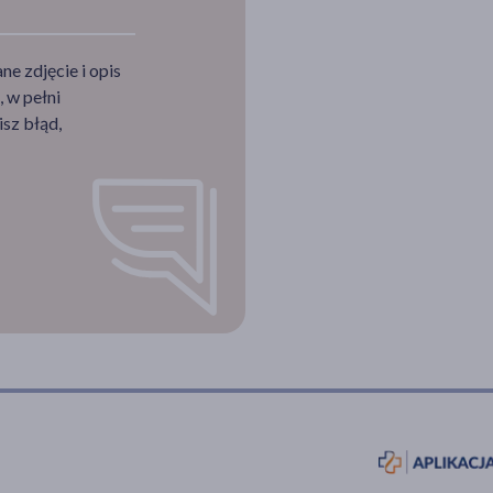
e zdjęcie i opis
 w pełni
sz błąd,