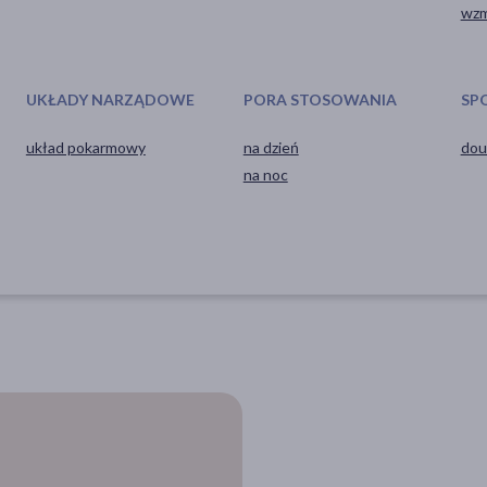
wzm
UKŁADY NARZĄDOWE
PORA STOSOWANIA
SP
układ pokarmowy
na dzień
dou
na noc