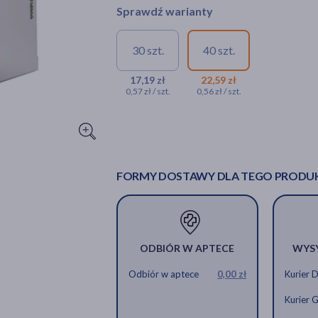
Sprawdź warianty
30 szt.
40 szt.
17,19 zł
22,59 zł
0,57 zł / szt.
0,56 zł / szt.
FORMY DOSTAWY DLA TEGO PRODU
ODBIÓR W APTECE
WYS
Odbiór w aptece
0,00 zł
Kurier 
Kurier 