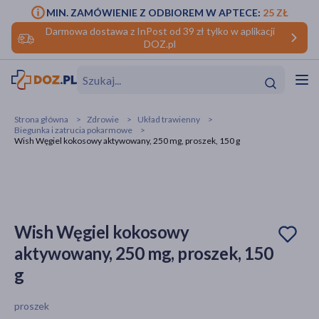
MIN. ZAMÓWIENIE Z ODBIOREM W APTECE:
25 ZŁ
Darmowa dostawa z InPost od 39 zł tylko w aplikacji
DOZ.pl
w
Hit
Hit
Strona główna
Zdrowie
Układ trawienny
Biegunka i zatrucia pokarmowe
ofory
Wish Węgiel kokosowy aktywowany, 250 mg, proszek, 150 g
do makijażu
dzieci
ść
Hit
Hit
ące
rmową
kijażu
Wish Węgiel kokosowy
ść
Hit
aktywowany, 250 mg, proszek, 150
g
w
Hit
Hit
proszek
ść
Hit