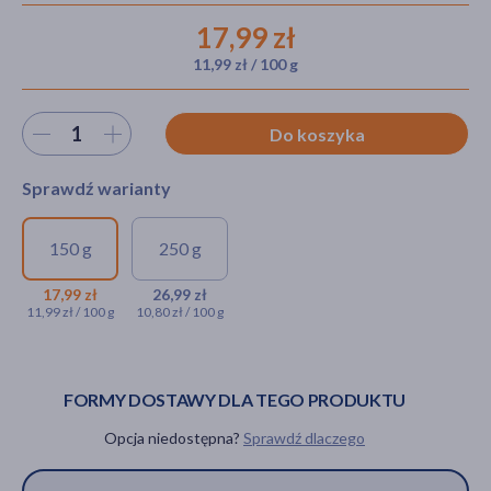
17,99 zł
11,99 zł / 100 g
akijażu
Wybierz ilość
Do koszyka
Sprawdź warianty
Hit
150 g
250 g
Wish Węgiel kokosowy
Wish Węgiel
aktywowany, 250 mg,
kokosowy
17,99 zł
26,99 zł
11,99 zł / 100 g
10,80 zł / 100 g
proszek, 150 g
aktywowany, 250 mg,
proszek, 250 g
17,99 zł
26,99 zł
FORMY DOSTAWY DLA TEGO PRODUKTU
Opcja niedostępna?
Sprawdź dlaczego