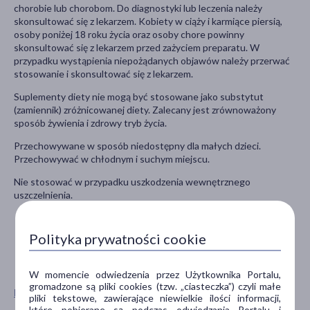
chorobie lub chorobom. Do diagnostyki lub leczenia należy
skonsultować się z lekarzem. Kobiety w ciąży i karmiące piersią,
osoby poniżej 18 roku życia oraz osoby chore powinny
skonsultować się z lekarzem przed zażyciem preparatu. W
przypadku wystąpienia niepożądanych objawów należy przerwać
stosowanie i skonsultować się z lekarzem.
Suplementy diety nie mogą być stosowane jako substytut
(zamiennik) zróżnicowanej diety. Zalecany jest zrównoważony
sposób żywienia i zdrowy tryb życia.
Przechowywane w sposób niedostępny dla małych dzieci.
Przechowywać w chłodnym i suchym miejscu.
Nie stosować w przypadku uszkodzenia wewnętrznego
uszczelnienia.
Polityka prywatności cookie
W momencie odwiedzenia przez Użytkownika Portalu,
gromadzone są pliki cookies (tzw. „ciasteczka”) czyli małe
Pokaż wszystkie produkty WISH PHARMACEUTICAL
pliki tekstowe, zawierające niewielkie ilości informacji,
które pobierane są podczas odwiedzania Portalu i