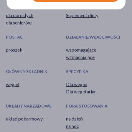
WIEK
TYP PRODUKTU
dla dorosłych
Suplement diety
dla seniorów
POSTAĆ
DZIAŁANIE/WŁAŚCIWOŚCI
proszek
wspomagające
wzmacniające
GŁÓWNY SKŁADNIK
SPECYFIKA
węgiel
Dla wegan
Dla wegetarian
UKŁADY NARZĄDOWE
PORA STOSOWANIA
układ pokarmowy
na dzień
na noc