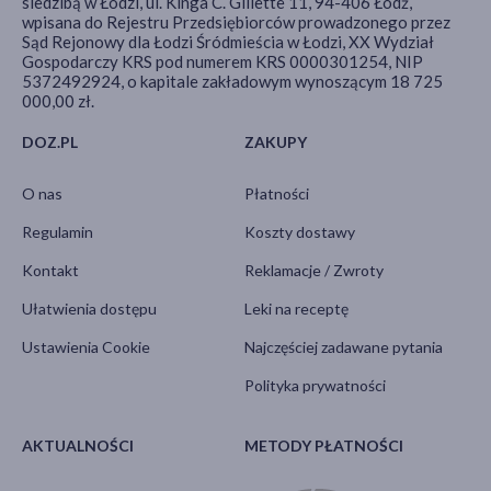
siedzibą w Łodzi, ul. Kinga C. Gillette 11, 94-406 Łódź,
wpisana do Rejestru Przedsiębiorców prowadzonego przez
Sąd Rejonowy dla Łodzi Śródmieścia w Łodzi, XX Wydział
Gospodarczy KRS pod numerem KRS 0000301254, NIP
5372492924, o kapitale zakładowym wynoszącym 18 725
000,00 zł.
DOZ.PL
ZAKUPY
O nas
Płatności
Regulamin
Koszty dostawy
Kontakt
Reklamacje / Zwroty
Ułatwienia dostępu
Leki na receptę
Ustawienia Cookie
Najczęściej zadawane pytania
Polityka prywatności
AKTUALNOŚCI
METODY PŁATNOŚCI