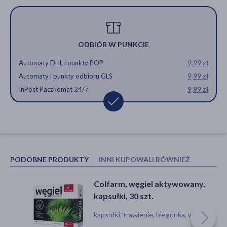
ODBIÓR W PUNKCIE
Automaty DHL i punkty POP
9,99 zł
Automaty i punkty odbioru GLS
9,99 zł
InPost Paczkomat 24/7
9,99 zł
PODOBNE PRODUKTY
INNI KUPOWALI RÓWNIEŻ
Colfarm, węgiel aktywowany,
Węgiel aktywowany, tabletki, 30
kapsułki, 30 szt.
szt.
kapsułki, trawienie, biegunka, wzdęcia
tabletka, wzdęcia