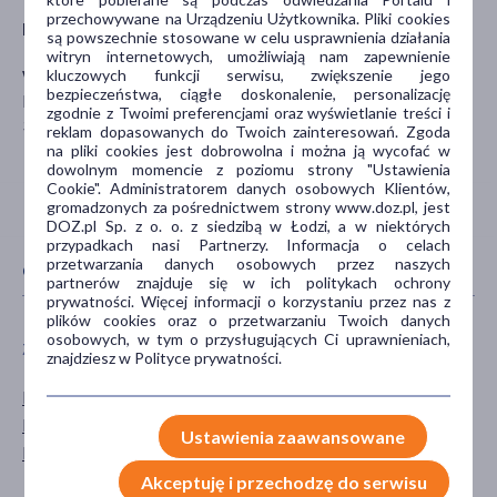
przechowywane na Urządzeniu Użytkownika. Pliki cookies
Producent
są powszechnie stosowane w celu usprawnienia działania
witryn internetowych, umożliwiają nam zapewnienie
kluczowych funkcji serwisu, zwiększenie jego
WISH Group
bezpieczeństwa, ciągłe doskonalenie, personalizację
Bluszczowa 17A
zgodnie z Twoimi preferencjami oraz wyświetlanie treści i
30-439 Kraków
reklam dopasowanych do Twoich zainteresowań. Zgoda
na pliki cookies jest dobrowolna i można ją wycofać w
dowolnym momencie z poziomu strony "Ustawienia
Cookie". Administratorem danych osobowych Klientów,
gromadzonych za pośrednictwem strony www.doz.pl, jest
DOZ.pl Sp. z o. o. z siedzibą w Łodzi, a w niektórych
przypadkach nasi Partnerzy. Informacja o celach
przetwarzania danych osobowych przez naszych
CECHY PRODUKTU
partnerów znajduje się w ich politykach ochrony
prywatności. Więcej informacji o korzystaniu przez nas z
plików cookies oraz o przetwarzaniu Twoich danych
osobowych, w tym o przysługujących Ci uprawnieniach,
ZALECENIA ŻYWIENIOWE
PŁEĆ
znajdziesz w Polityce prywatności.
Bez dodatku cukru
Mężczyzna
Bez glutenu
Kobieta
Ustawienia zaawansowane
Bez laktozy
Akceptuję i przechodzę do serwisu