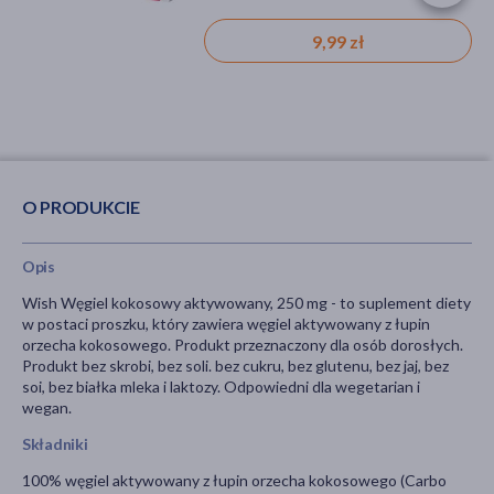
13,79 zł
9,99 zł
O PRODUKCIE
Opis
Wish Węgiel kokosowy aktywowany, 250 mg - to suplement diety
w postaci proszku, który zawiera węgiel aktywowany z łupin
orzecha kokosowego. Produkt przeznaczony dla osób dorosłych.
Produkt bez skrobi, bez soli. bez cukru, bez glutenu, bez jaj, bez
soi, bez białka mleka i laktozy. Odpowiedni dla wegetarian i
wegan.
Składniki
100% węgiel aktywowany z łupin orzecha kokosowego (Carbo