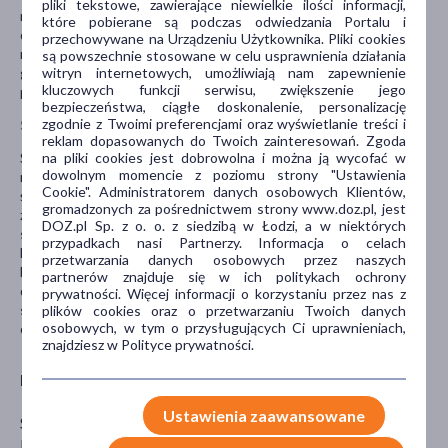
pliki tekstowe, zawierające niewielkie ilości informacji,
nerwowy. Ponadto należy poinformować lekarza o wszystkich
które pobierane są podczas odwiedzania Portalu i
ostatnio przyjmowanych lekach, nawet tych dostępnych bez
przechowywane na Urządzeniu Użytkownika. Pliki cookies
recepty. Jeśli jesteś lub przypuszczasz, że jesteś w ciąży, a także
są powszechnie stosowane w celu usprawnienia działania
witryn internetowych, umożliwiają nam zapewnienie
gdy karmisz piersią. Stosowanie leku w I i III trymestrze ciąży jest
kluczowych funkcji serwisu, zwiększenie jego
przeciwwskazane. Nie stosować w okresie karmienia piersią.
bezpieczeństwa, ciągłe doskonalenie, personalizację
zgodnie z Twoimi preferencjami oraz wyświetlanie treści i
Skutki uboczne:
reklam dopasowanych do Twoich zainteresowań. Zgoda
na pliki cookies jest dobrowolna i można ją wycofać w
Senność, ból i zawroty głowy, znużenie, drażliwość, niezborność
dowolnym momencie z poziomu strony "Ustawienia
ruchowa, niewyraźna mowa, stany depresji, zaburzenia
Cookie". Administratorem danych osobowych Klientów,
świadomości. Niekiedy zwiększenie masy ciała, utrata libido,
gromadzonych za pośrednictwem strony www.doz.pl, jest
zaburzenia miesiączkowania i zahamowanie owulacji. Ponadto
DOZ.pl Sp. z o. o. z siedzibą w Łodzi, a w niektórych
suchość błon śluzowych, zaparcia, gwałtowne spadki ciśnienia
przypadkach nasi Partnerzy. Informacja o celach
krwi. Sporadycznie: pobudzenie ruchowe, agresja, euforia, omamy,
przetwarzania danych osobowych przez naszych
bezsenność i wysypka skórna. Długotrwałe stosowanie dużych
partnerów znajduje się w ich politykach ochrony
dawek prowadzi do zależności psychofizycznej. Lek upośledza
prywatności. Więcej informacji o korzystaniu przez nas z
sprawność psychofizyczną i zdolność prowadzenia pojazdów oraz
plików cookies oraz o przetwarzaniu Twoich danych
osobowych, w tym o przysługujących Ci uprawnieniach,
obsługę maszyn.
znajdziesz w Polityce prywatności.
Producent
Ustawienia zaawansowane
SANOFI AVENTIS
Bonifraterska 17