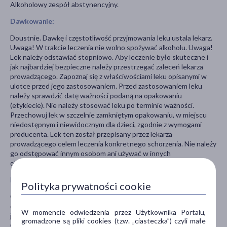
Alkoholowy zespół abstynencyjny.
Dawkowanie:
Doustnie. Dawkę i częstotliwość przyjmowania leku ustala lekarz.
Uwaga! W trakcie leczenia nie wolno spożywać alkoholu. Uwaga!
Lek należy odstawiać stopniowo. Aby leczenie było skuteczne i
jak najbardziej bezpieczne należy przestrzegać zaleceń lekarza
prowadzącego. Zapoznaj się z właściwościami leku opisanymi w
ulotce przed jego zastosowaniem. Przed zastosowaniem leku
należy sprawdzić datę ważności podaną na opakowaniu
(etykiecie). Nie należy stosować leku po terminie ważności.
Przechowuj lek w szczelnie zamkniętym opakowaniu, w miejscu
niedostępnym i niewidocznym dla dzieci, zgodnie z wymogami
producenta. Lek ten został przepisany przez lekarza
prowadzącego celem leczenia konkretnego schorzenia. Nie należy
go odstępować innym osobom ani używać w innych
okolicznościach bez konsultacji z lekarzem.
Poinformuj lekarza:
Polityka prywatności cookie
Gdy masz nadwrażliwość na składniki preparatu, nużliwość mięśni,
ciężką niewydolność oddechową, zespół bezdechu sennego,
W momencie odwiedzenia przez Użytkownika Portalu,
jaskrę z wąskim kątem przesączania, zaburzenia funkcji wątroby.
gromadzone są pliki cookies (tzw. „ciasteczka”) czyli małe
Gdy przyjmujesz inne leki działające na ośrodkowy układ