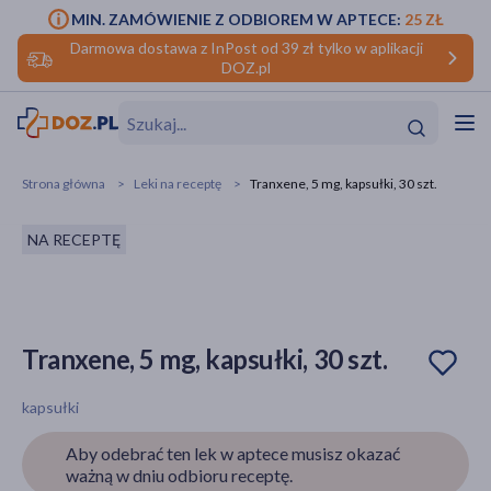
MIN. ZAMÓWIENIE Z ODBIOREM W APTECE:
25 ZŁ
Darmowa dostawa z InPost od 39 zł tylko w aplikacji
DOZ.pl
w
Hit
Hit
Strona główna
Leki na receptę
Tranxene, 5 mg, kapsułki, 30 szt.
ofory
NA RECEPTĘ
do makijażu
dzieci
ść
Hit
Hit
ące
rmową
kijażu
Tranxene, 5 mg, kapsułki, 30 szt.
ść
Hit
kapsułki
w
Hit
Hit
Aby odebrać ten lek w aptece musisz okazać
ważną w dniu odbioru receptę.
ść
Hit