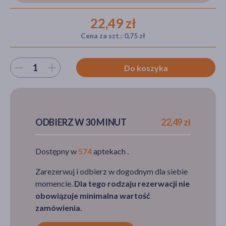
22,49 zł
Cena za szt.: 0,75 zł
akijażu
Wybierz ilość
Do koszyka
Hit
ODBIERZ W 30 MINUT
22,49 zł
Dostępny w
574
aptekach .
Zarezerwuj i odbierz w dogodnym dla siebie
momencie.
Dla tego rodzaju rezerwacji nie
obowiązuje minimalna wartość
zamówienia.