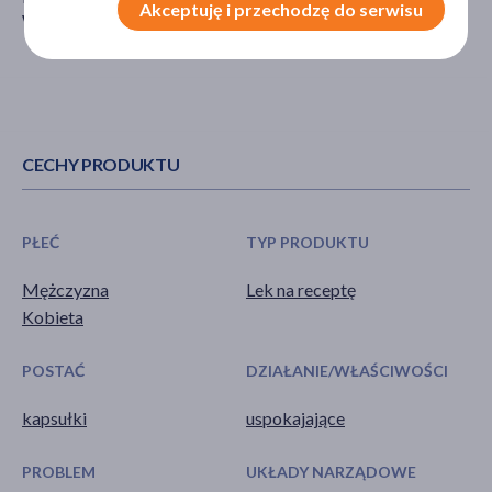
Akceptuję i przechodzę do serwisu
Warszawa
CECHY PRODUKTU
PŁEĆ
TYP PRODUKTU
Mężczyzna
Lek na receptę
Kobieta
POSTAĆ
DZIAŁANIE/WŁAŚCIWOŚCI
kapsułki
uspokajające
PROBLEM
UKŁADY NARZĄDOWE