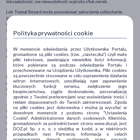
lekozależność; ma niewydolność wątroby i/lub nerek.
Lek Tramal Retard może powodować zaburzenia oddychania
podczas snu, takie jak bezdech senny (przerwy w oddychaniu
podczas snu) i hipoksemię (niski poziom tlenu we krwi). W takim
przypadku należy skontaktować się z lekarzem.
Polityka prywatności cookie
W trakcie stosowania leku nie należy pić alkoholu!
W momencie odwiedzenia przez Użytkownika Portalu,
Lek należy przechowywać w miejscu niewidocznym i
gromadzone są pliki cookies (tzw. „ciasteczka”) czyli małe
niedostępnym dla dzieci.
pliki tekstowe, zawierające niewielkie ilości informacji,
które pobierane są podczas odwiedzania Portalu i
Stosowanie innych leków
przechowywane na Urządzeniu Użytkownika. Pliki cookies
są powszechnie stosowane w celu usprawnienia działania
Należy powiedzieć lekarzowi o wszystkich lekach przyjmowanych
witryn internetowych, umożliwiają nam zapewnienie
przez pacjenta obecnie lub ostatnio, a także o lekach, które
kluczowych funkcji serwisu, zwiększenie jego
pacjent planuje przyjmować, w tym również o tych, które
bezpieczeństwa, ciągłe doskonalenie, personalizację
wydawane są bez recepty.
zgodnie z Twoimi preferencjami oraz wyświetlanie treści i
reklam dopasowanych do Twoich zainteresowań. Zgoda
Szczególnie ważna jest informacja jeśli pacjent stosuje:
na pliki cookies jest dobrowolna i można ją wycofać w
inhibitory MAO (leki, w których substancją czynną są:
dowolnym momencie z poziomu strony "Ustawienia
izokarboksazyd, iproniazyd, tranylcypromina, klorgilina, selegilina,
Cookie". Administratorem danych osobowych Klientów,
moklobemid); leki działające hamująco na ośrodkowy układ
gromadzonych za pośrednictwem strony www.doz.pl, jest
DOZ.pl Sp. z o. o. z siedzibą w Łodzi, a w niektórych
nerwowy oraz alkohol; cymetydynę (lek stosowany w chorobie
przypadkach nasi Partnerzy. Informacja o celach
wrzodowej); karbamazepiny (stosowane w leczeniu padaczki lub
przetwarzania danych osobowych przez naszych