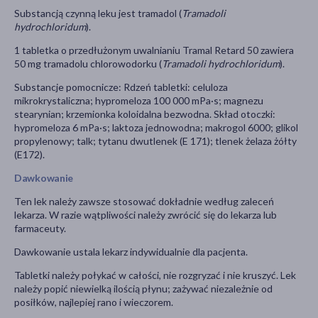
Substancją czynną leku jest tramadol (
Tramadoli
hydrochloridum
).
1 tabletka o przedłużonym uwalnianiu Tramal Retard 50 zawiera
50 mg tramadolu chlorowodorku (
Tramadoli hydrochloridum
).
Substancje pomocnicze: Rdzeń tabletki: celuloza
mikrokrystaliczna; hypromeloza 100 000 mPa·s; magnezu
stearynian; krzemionka koloidalna bezwodna. Skład otoczki:
hypromeloza 6 mPa·s; laktoza jednowodna; makrogol 6000; glikol
propylenowy; talk; tytanu dwutlenek (E 171); tlenek żelaza żółty
(E172).
Dawkowanie
Ten lek należy zawsze stosować dokładnie według zaleceń
lekarza. W razie wątpliwości należy zwrócić się do lekarza lub
farmaceuty.
Dawkowanie ustala lekarz indywidualnie dla pacjenta.
Tabletki należy połykać w całości, nie rozgryzać i nie kruszyć. Lek
należy popić niewielką ilością płynu; zażywać niezależnie od
posiłków, najlepiej rano i wieczorem.