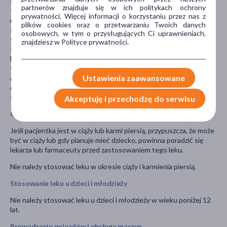
silnych napadów bólu twarzy zwanych neuralgią nerwu
partnerów znajduje się w ich politykach ochrony
twarzowego); leki przeciwbólowe, takie jak buprenorfina,
prywatności. Więcej informacji o korzystaniu przez nas z
nalbufina, pentazocyna; leki przeciwdepresyjne (np. fluoksetyna,
plików cookies oraz o przetwarzaniu Twoich danych
sertralina); tryptany (leki stosowane w migrenie (np.
osobowych, w tym o przysługujących Ci uprawnieniach,
sumatryptan)); leki, które obniżają próg drgawkowy, w tym
znajdziesz w Polityce prywatności.
trójpierścieniowy lek przeciwdepresyjny (np. imipramina),
lek przeciwpsychotyczny (np. chloropromazyna, flufenazyna,
tiorydazyna); lek przeciwzakrzepowy (np. warfaryna,
Ustawienia zaawansowane
acenokumarol); ketokonazol (lek stosowany w grzybicy) lub
erytromycyny (antybiotyk); soli litu (stosowane m.in. w leczeniu
stanów maniakalnych).
Akceptuję i przechodzę do serwisu
Ciąża i karmienie piersią
Jeśli pacjentka jest w ciąży lub karmi piersią, przypuszcza, że może
być w ciąży lub gdy planuje mieć dziecko, powinna poradzić się
lekarza lub farmaceuty przed zastosowaniem tego leku.
Nie należy stosować leku w okresie ciąży i karmienia piersią.
Stosowanie leku u dzieci i młodzieży
Nie należy stosować leku u dzieci i młodzieży w wieku poniżej 12
lat.
Prowadzenie pojazdów i obsługa maszyn