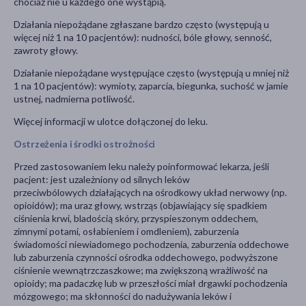
chociaż nie u każdego one wystąpią.
Działania niepożądane zgłaszane bardzo często (występują u
więcej niż 1 na 10 pacjentów): nudności, bóle głowy, senność,
zawroty głowy.
Działanie niepożądane występujące często (występują u mniej niż
1 na 10 pacjentów): wymioty, zaparcia, biegunka, suchość w jamie
ustnej, nadmierna potliwość.
Więcej informacji w ulotce dołączonej do leku.
Ostrzeżenia i środki ostrożności
Przed zastosowaniem leku należy poinformować lekarza, jeśli
pacjent: jest uzależniony od silnych leków
przeciwbólowych działających na ośrodkowy układ nerwowy (np.
opioidów); ma uraz głowy, wstrząs (objawiający się spadkiem
ciśnienia krwi, bladością skóry, przyspieszonym oddechem,
zimnymi potami, osłabieniem i omdleniem), zaburzenia
świadomości niewiadomego pochodzenia, zaburzenia oddechowe
lub zaburzenia czynności ośrodka oddechowego, podwyższone
ciśnienie wewnątrzczaszkowe; ma zwiększoną wrażliwość na
opioidy; ma padaczkę lub w przeszłości miał drgawki pochodzenia
mózgowego; ma skłonności do nadużywania leków i