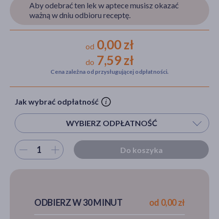
Aby odebrać ten lek w aptece musisz okazać
ważną w dniu odbioru receptę.
akijażu
0,00 zł
od
7,59 zł
do
Cena zależna od przysługującej odpłatności.
Hit
Jak wybrać odpłatność
WYBIERZ ODPŁATNOŚĆ
Wybierz ilość
Do koszyka
ODBIERZ W 30 MINUT
od 0,00 zł