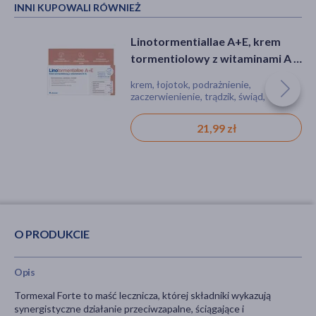
INNI KUPOWALI RÓWNIEŻ
Linotormentiallae A+E, krem
tormentiolowy z witaminami A i
E, 50 g
krem, łojotok, podrażnienie,
zaczerwienienie, trądzik, świąd,
zaskórniki, wągry, dla alergików
21,99 zł
O PRODUKCIE
Opis
Tormexal Forte to maść lecznicza, której składniki wykazują
synergistyczne działanie przeciwzapalne, ściągające i