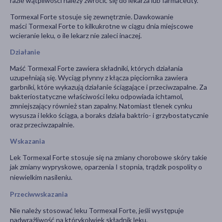
razie wątpliwości należy zwrócić się do lekarza lub farmaceuty.
Tormexal Forte stosuje się zewnętrznie. Dawkowanie
maści Tormexal Forte to kilkukrotne w ciągu dnia miejscowe
wcieranie leku, o ile lekarz nie zaleci inaczej.
Działanie
Maść Tormexal Forte zawiera składniki, których działania
uzupełniają się. Wyciąg płynny z kłącza pięciornika zawiera
garbniki, które wykazują działanie ściągające i przeciwzapalne. Za
bakteriostatyczne właściwości leku odpowiada ichtamol,
zmniejszający również stan zapalny. Natomiast tlenek cynku
wysusza i lekko ściąga, a boraks działa baktrio- i grzybostatycznie
oraz przeciwzapalnie.
Wskazania
Lek Tormexal Forte stosuje się na zmiany chorobowe skóry takie
jak zmiany wypryskowe, oparzenia I stopnia, trądzik pospolity o
niewielkim nasileniu.
Przeciwwskazania
Nie należy stosować leku Tormexal Forte, jeśli występuje
nadwrażliwość na którykolwiek składnik leku.