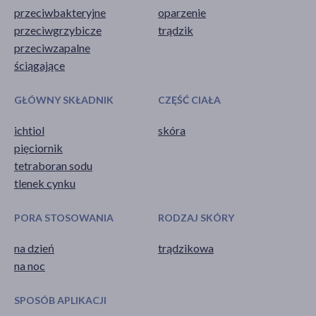
przeciwbakteryjne
oparzenie
przeciwgrzybicze
trądzik
przeciwzapalne
ściągające
GŁÓWNY SKŁADNIK
CZĘŚĆ CIAŁA
ichtiol
skóra
pięciornik
tetraboran sodu
tlenek cynku
PORA STOSOWANIA
RODZAJ SKÓRY
na dzień
trądzikowa
na noc
SPOSÓB APLIKACJI