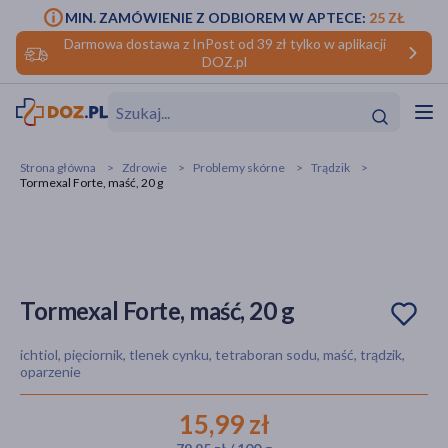
MIN. ZAMÓWIENIE Z ODBIOREM W APTECE:
25 ZŁ
Darmowa dostawa z InPost od 39 zł tylko w aplikacji
DOZ.pl
w
Hit
Hit
Strona główna
Zdrowie
Problemy skórne
Trądzik
Tormexal Forte, maść, 20 g
ofory
do makijażu
dzieci
ść
Hit
Hit
ące
rmową
kijażu
Tormexal Forte, maść, 20 g
ść
Hit
ichtiol, pięciornik, tlenek cynku, tetraboran sodu, maść, trądzik,
oparzenie
w
Hit
Hit
15,99 zł
ść
Hit