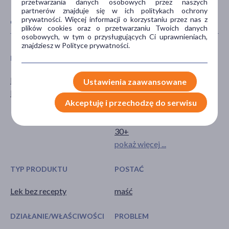
przetwarzania danych osobowych przez naszych
partnerów znajduje się w ich politykach ochrony
prywatności. Więcej informacji o korzystaniu przez nas z
CECHY PRODUKTU
plików cookies oraz o przetwarzaniu Twoich danych
osobowych, w tym o przysługujących Ci uprawnieniach,
znajdziesz w Polityce prywatności.
PŁEĆ
WIEK
Mężczyzna
dla młodzieży
Ustawienia zaawansowane
Kobieta
dla dorosłych
Akceptuję i przechodzę do serwisu
dla seniorów
20+
30+
pokaż więcej ...
TYP PRODUKTU
POSTAĆ
Lek bez recepty
maść
DZIAŁANIE/WŁAŚCIWOŚCI
PROBLEM