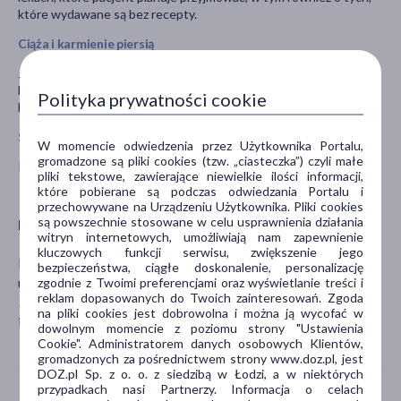
które wydawane są bez recepty.
Ciąża i karmienie piersią
Jeśli pacjentka jest w ciąży lub karmi piersią, przypuszcza że może
być w ciąży lub gdy planuje mieć dziecko, powinna poradzić się
Polityka prywatności cookie
lekarza lub farmaceuty przed zastosowaniem tego leku.
Stosowanie leku u dzieci i młodzieży
W momencie odwiedzenia przez Użytkownika Portalu,
gromadzone są pliki cookies (tzw. „ciasteczka”) czyli małe
Przed zastosowaniem u niemowląt skonsultować się z lekarzem.
pliki tekstowe, zawierające niewielkie ilości informacji,
które pobierane są podczas odwiedzania Portalu i
przechowywane na Urządzeniu Użytkownika. Pliki cookies
są powszechnie stosowane w celu usprawnienia działania
Podmiot odpowiedzialny
witryn internetowych, umożliwiają nam zapewnienie
kluczowych funkcji serwisu, zwiększenie jego
Farmina sp. z o.o.
bezpieczeństwa, ciągłe doskonalenie, personalizację
ul. Lipska 44
zgodnie z Twoimi preferencjami oraz wyświetlanie treści i
reklam dopasowanych do Twoich zainteresowań. Zgoda
30-721 Kraków
na pliki cookies jest dobrowolna i można ją wycofać w
info@farmina.pl
dowolnym momencie z poziomu strony "Ustawienia
Cookie". Administratorem danych osobowych Klientów,
gromadzonych za pośrednictwem strony www.doz.pl, jest
DOZ.pl Sp. z o. o. z siedzibą w Łodzi, a w niektórych
przypadkach nasi Partnerzy. Informacja o celach