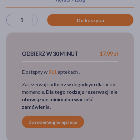
79,95 zł / 100 g
Wybierz ilość
Do koszyka
akijażu
ODBIERZ W 30 MINUT
17,99 zł
Hit
Dostępny w
911
aptekach .
Zarezerwuj i odbierz w dogodnym dla siebie
momencie.
Dla tego rodzaju rezerwacji nie
obowiązuje minimalna wartość
zamówienia.
Zarezerwuj w aptece