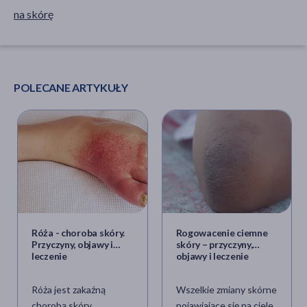
na skórę
POLECANE ARTYKUŁY
Róża - choroba skóry.
Rogowacenie ciemne
Przyczyny, objawy i
skóry – przyczyny,
leczenie
objawy i leczenie
Róża jest zakaźną
Wszelkie zmiany skórne
chorobą skóry
pojawiające się na ciele