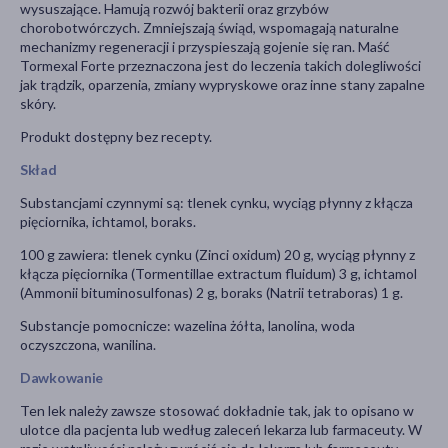
wysuszające. Hamują rozwój bakterii oraz grzybów
chorobotwórczych. Zmniejszają świąd, wspomagają naturalne
mechanizmy regeneracji i przyspieszają gojenie się ran. Maść
Tormexal Forte przeznaczona jest do leczenia takich dolegliwości
jak trądzik, oparzenia, zmiany wypryskowe oraz inne stany zapalne
skóry.
Produkt dostępny bez recepty.
Skład
Substancjami czynnymi są: tlenek cynku, wyciąg płynny z kłącza
pięciornika, ichtamol, boraks.
100 g zawiera: tlenek cynku (Zinci oxidum) 20 g, wyciąg płynny z
kłącza pięciornika (Tormentillae extractum fluidum) 3 g, ichtamol
(Ammonii bituminosulfonas) 2 g, boraks (Natrii tetraboras) 1 g.
Substancje pomocnicze: wazelina żółta, lanolina, woda
oczyszczona, wanilina.
Dawkowanie
Ten lek należy zawsze stosować dokładnie tak, jak to opisano w
ulotce dla pacjenta lub według zaleceń lekarza lub farmaceuty. W