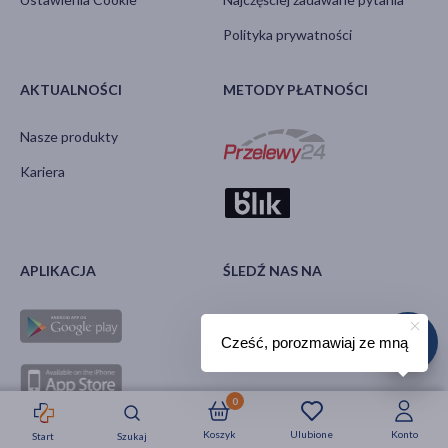
Polityka prywatności
AKTUALNOŚCI
METODY PŁATNOŚCI
Nasze produkty
Kariera
APLIKACJA
ŚLEDŹ NAS NA
Cześć, porozmawiaj ze mną
0
Koszyk
Ulubione
Konto
Start
Szukaj
Strefa okazji
Nowości
Krótkie daty