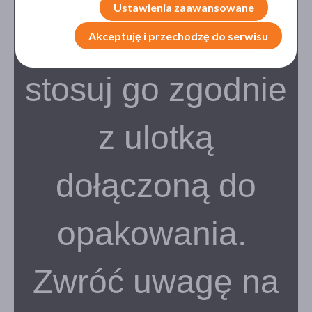
Ustawienia zaawansowane
bezpieczeństwa
Akceptuję i przechodzę do serwisu
stosuj go zgodnie
z ulotką
dołączoną do
opakowania.
Zwróć uwagę na