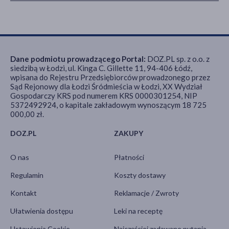
Dane podmiotu prowadzącego Portal:
DOZ.PL sp. z o.o. z
siedzibą w Łodzi, ul. Kinga C. Gillette 11, 94-406 Łódź,
wpisana do Rejestru Przedsiębiorców prowadzonego przez
Sąd Rejonowy dla Łodzi Śródmieścia w Łodzi, XX Wydział
Gospodarczy KRS pod numerem KRS 0000301254, NIP
5372492924, o kapitale zakładowym wynoszącym 18 725
000,00 zł.
DOZ.PL
ZAKUPY
O nas
Płatności
Regulamin
Koszty dostawy
Kontakt
Reklamacje / Zwroty
Ułatwienia dostępu
Leki na receptę
Ustawienia Cookie
Najczęściej zadawane pytania