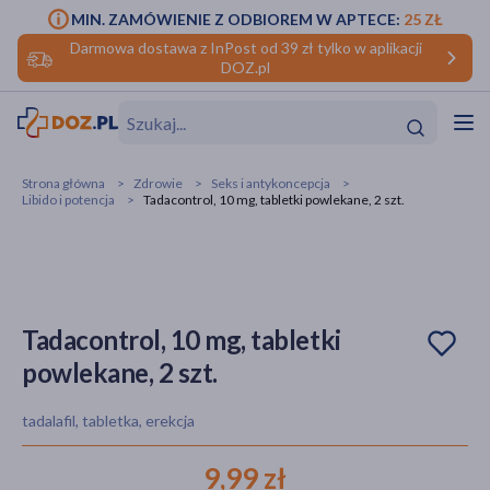
MIN. ZAMÓWIENIE Z ODBIOREM W APTECE:
25 ZŁ
Darmowa dostawa z InPost od 39 zł tylko w aplikacji
DOZ.pl
w
Hit
Hit
Strona główna
Zdrowie
Seks i antykoncepcja
Libido i potencja
Tadacontrol, 10 mg, tabletki powlekane, 2 szt.
ofory
do makijażu
dzieci
ść
Hit
Hit
ące
rmową
kijażu
Tadacontrol, 10 mg, tabletki
powlekane, 2 szt.
ść
Hit
tadalafil, tabletka, erekcja
w
Hit
Hit
9,99 zł
ść
Hit