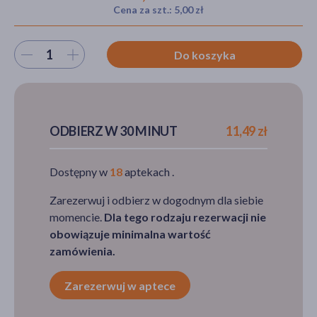
Cena za szt.: 5,00 zł
Wybierz ilość
Do koszyka
akijażu
Hit
ODBIERZ W 30 MINUT
11,49 zł
Dostępny w
18
aptekach .
Zarezerwuj i odbierz w dogodnym dla siebie
momencie.
Dla tego rodzaju rezerwacji nie
obowiązuje minimalna wartość
zamówienia.
Zarezerwuj w aptece