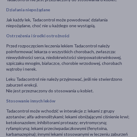
Działania niepożądane
Jak każdy lek, Tadacontrol może powodować działania
niepożądane, choć nie u każdego one wystąpią.
Ostrzeżenia i środki ostrożności
Przed rozpoczęciem leczenia lekiem Tadacontrol należy
poinformować lekarza o wszystkich chorobach, zwłaszcza:
niewydolności serca, niedokrwistości sierpowatokrwinkowej,
szpiczaku mnogim, białaczce, chorobie wrzodowej, chorobach
wątroby i nerek.
Leku Tadacontrol nie należy przyjmować, jeśli nie stwierdzono
zaburzeń erekcji.
Nie jest przeznaczony do stosowania u kobiet.
Stosowanie innych leków
Tadacontrol może wchodzić w interakcje z: lekami z grupy
azotanów; alfa-adrenolitykami; lekami obniżającymi ciśnienie krwi;
ketokonazolem; inhibitorami proteazy; erytromycyną;
ryfampicyną; lekami przeciwpadaczkowymi (fenytoina,
karbamazepina); innymi lekami stosowanymi w leczeniu zaburzeń