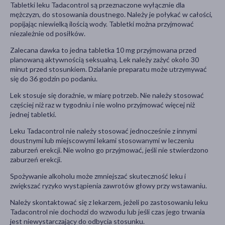
Tabletki leku Tadacontrol są przeznaczone wyłącznie dla
mężczyzn, do stosowania doustnego. Należy je połykać w całości,
popijając niewielką ilością wody. Tabletki można przyjmować
niezależnie od posiłków.
Zalecana dawka to jedna tabletka 10 mg przyjmowana przed
planowaną aktywnością seksualną. Lek należy zażyć około 30
minut przed stosunkiem. Działanie preparatu może utrzymywać
się do 36 godzin po podaniu.
Lek stosuje się doraźnie, w miarę potrzeb. Nie należy stosować
częściej niż raz w tygodniu i nie wolno przyjmować więcej niż
jednej tabletki.
Leku Tadacontrol nie należy stosować jednocześnie z innymi
doustnymi lub miejscowymi lekami stosowanymi w leczeniu
zaburzeń erekcji. Nie wolno go przyjmować, jeśli nie stwierdzono
zaburzeń erekcji.
Spożywanie alkoholu może zmniejszać skuteczność leku i
zwiększać ryzyko wystąpienia zawrotów głowy przy wstawaniu.
Należy skontaktować się z lekarzem, jeżeli po zastosowaniu leku
Tadacontrol nie dochodzi do wzwodu lub jeśli czas jego trwania
jest niewystarczający do odbycia stosunku.