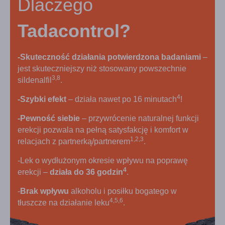
Dlaczego
Tadacontrol?
-Skuteczność działania potwierdzona badaniami
–
jest skuteczniejszy niż stosowany powszechnie
3,8
sildenalfil
.
4
-Szybki efekt
– działa nawet po 16 minutach
!
-Pewność siebie
– przywrócenie naturalnej funkcji
erekcji pozwala na pełną satysfakcję i komfort w
1,2,3
relacjach z partnerką/partnerem
.
-Lek o wydłużonym okresie wpływu na poprawę
4
erekcji –
działa do 36 godzin
.
-
Brak wpływu
alkoholu i posiłku bogatego w
4,5,6
tłuszcze na działanie leku
.