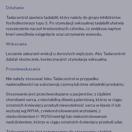
Działanie
Tadacontrol zawiera tadalafil, który należy do grupy inhibitorów
fosfodiesterazy typu 5. Po stymulacji seksualnej tadalafil ułatwia
rozszerzenie naczyń krwionośnych członka, co zwiększa napływ
krwi i umożliwia osiągnięcie oraz utrzymanie wzwodu.
Wskazania
Leczenie zaburzeń erekcji u dorosłych mężczyzn. Aby Tadacontrol
działał skutecznie, konieczna jest stymulacja seksualna.
Przeciwwskazania
Nie należy stosować leku Tadacontrol w przypadku
nadwrażliwości na substancję czynną lub inne składniki produktu.
Stosowanie jest przeciwwskazane u pacjentów: z ciężkimi
chorobami serca, z niestabilną dławicą piersiową, którzy w ciągu
ostatnich 6 miesięcy przebyli niewydolność serca w klasie II lub
wyższej wg NYHA, z niekontrolowanymi arytmiami, z
niedociśnieniem (< 90/50 mmHg) lub niekontrolowanym
nadciśnieniem, którzy w ciągu ostatnich 6 miesięcy przebyli udar.
Tadacontrol nie jest przeznaczony do stosowania u kobiet.