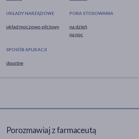
UKŁADY NARZĄDOWE
PORA STOSOWANIA
układ moczowo-płciowy
na dzień
na noc
SPOSÓB APLIKACJI
doustne
Porozmawiaj z farmaceutą