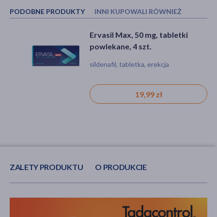
PODOBNE PRODUKTY
INNI KUPOWALI RÓWNIEŻ
DOSTĘP
Ervasil Max, 50 mg, tabletki
Tadalafil Maxigra, 10 mg,
Tadalafil Sandoz, 10 mg, tabletki
powlekane, 4 szt.
tabletki powlekane, 4 szt.
powlekane, 4 szt.
sildenafil, tabletka, erekcja
tadalafil, tabletka, erekcja
tadalafil, tabletka, erekcja
19,99 zł
25,99 zł
19,99 zł
ZALETY PRODUKTU
O PRODUKCIE