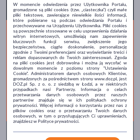
Epub 2006 Nov 28. PMID: 17155989.
W momencie odwiedzenia przez Użytkownika Portalu,
gromadzone są pliki cookies (tzw. „ciasteczka”) czyli małe
AURO/PH/TADAC/25/08/25
pliki tekstowe, zawierające niewielkie ilości informacji,
które pobierane są podczas odwiedzania Portalu i
przechowywane na Urządzeniu Użytkownika. Pliki cookies
Ostrzeżenia
są powszechnie stosowane w celu usprawnienia działania
Przed zażyciem leku, zapoznaj się z dołączoną Ankietą dla
witryn internetowych, umożliwiają nam zapewnienie
Pacjenta oraz szczegółowo przeczytaj ulotkę.
kluczowych funkcji serwisu, zwiększenie jego
bezpieczeństwa, ciągłe doskonalenie, personalizację
Nie stosować, jeśli: masz uczulenie na którykolwiek składnik
zgodnie z Twoimi preferencjami oraz wyświetlanie treści i
leku, przyjmujesz leki rozszerzające naczynia krwionośne
reklam dopasowanych do Twoich zainteresowań. Zgoda
lub masz poważne problemy z sercem.
na pliki cookies jest dobrowolna i można ją wycofać w
Skonsultuj się z lekarzem, jeśli: masz problemy z sercem,
dowolnym momencie z poziomu strony "Ustawienia
wątrobą lub nerkami, a także w przypadku, gdy masz inne
Cookie". Administratorem danych osobowych Klientów,
problemy zdrowotne, które mogą wpłynąć na działanie leku.
gromadzonych za pośrednictwem strony www.doz.pl, jest
DOZ.pl Sp. z o. o. z siedzibą w Łodzi, a w niektórych
W przypadku wystąpienia jakichkolwiek objawów
przypadkach nasi Partnerzy. Informacja o celach
niepożądanych, takich jak ból w klatce piersiowej,
przetwarzania danych osobowych przez naszych
przedłużona erekcja (priapizm) czy utrata wzroku,
partnerów znajduje się w ich politykach ochrony
natychmiast skontaktuj się z lekarzem.
prywatności. Więcej informacji o korzystaniu przez nas z
plików cookies oraz o przetwarzaniu Twoich danych
osobowych, w tym o przysługujących Ci uprawnieniach,
znajdziesz w Polityce prywatności.
To jest lek. Dla