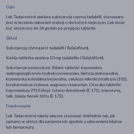
Opis
Lek Tadacontrol zawiera substancję czynną tadalafil, stosowany
jest w leczeniu zaburzeń erekcji u dorosłych mężczyzn. Lek może
być skuteczny do 36 godzin po przyjęciu tabletki.
Skład
Substancją czynną jest tadalafil (
Tadalafilum
).
Każda tabletka zawiera 10 mg tadalafilu (
Tadalafilum
).
Substancje pomocnicze: Rdzeń tabletki: kopowidon,
makrogologlicerolu hydroksystearynian, laktoza jednowodna,
krzemionka koloidalna bezwodna, celuloza mikrokrystaliczna (102),
kroskarmeloza sodowa, magnezu stearynian. Otoczka tabletki:
hypromeloza 2910 (6cp), tytanu dwutlenek (E 171), triacetyna,
talk, żelaza tlenek żółty (E 172).
Dawkowanie
Lek Tadacontrol należy zawsze stosować dokładnie tak, jak
opisano w ulotce dla pacjenta lub zgodnie z zaleceniami lekarza
lub farmaceuty.