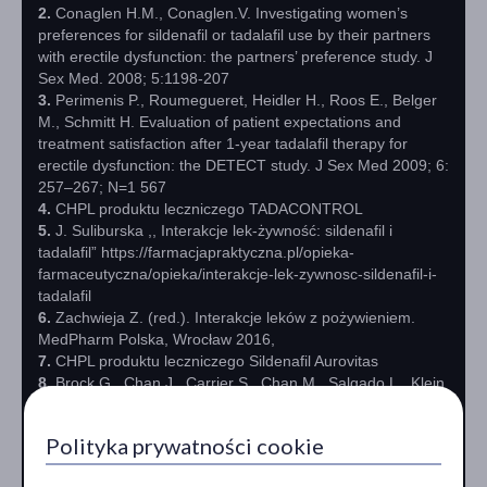
2.
Conaglen H.M., Conaglen.V. Investigating women’s
preferences for sildenafil or tadalafil use by their partners
with erectile dysfunction: the partners’ preference study. J
Sex Med. 2008; 5:1198-207
3.
Perimenis P., Roumegueret, Heidler H., Roos E., Belger
M., Schmitt H. Evaluation of patient expectations and
treatment satisfaction after 1-year tadalafil therapy for
erectile dysfunction: the DETECT study. J Sex Med 2009; 6:
257–267; N=1 567
4.
CHPL produktu leczniczego TADACONTROL
5.
J. Suliburska ,, Interakcje lek-żywność: sildenafil i
tadalafil” https://farmacjapraktyczna.pl/opieka-
farmaceutyczna/opieka/interakcje-lek-zywnosc-sildenafil-i-
tadalafil
6.
Zachwieja Z. (red.). Interakcje leków z pożywieniem.
MedPharm Polska, Wrocław 2016,
7.
CHPL produktu leczniczego Sildenafil Aurovitas
8.
Brock G., Chan J., Carrier S., Chan M., Salgado L., Klein
AH., Lang C., Horner R., Gutkin S., Dickson R. The
treatment of erectile dysfunction study: focus on treatment
Polityka prywatności cookie
satisfaction of patients and partners. BJU Int. 2007
Feb;99(2):376-382. doi:10.1111/j.1464-410X.2006.06586.x.