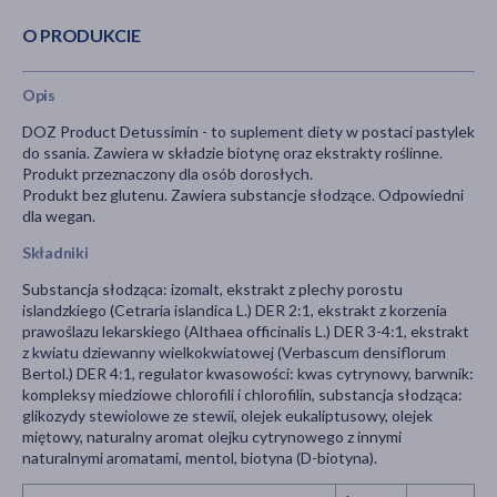
O PRODUKCIE
Opis
DOZ Product Detussimin - to suplement diety w postaci pastylek
do ssania. Zawiera w składzie biotynę oraz ekstrakty roślinne.
Produkt przeznaczony dla osób dorosłych.
Produkt bez glutenu. Zawiera substancje słodzące. Odpowiedni
dla wegan.
Składniki
Substancja słodząca: izomalt, ekstrakt z plechy porostu
islandzkiego (Cetraria islandica L.) DER 2:1, ekstrakt z korzenia
prawoślazu lekarskiego (Althaea officinalis L.) DER 3-4:1, ekstrakt
z kwiatu dziewanny wielkokwiatowej (Verbascum densiflorum
Bertol.) DER 4:1, regulator kwasowości: kwas cytrynowy, barwnik:
kompleksy miedziowe chlorofili i chlorofilin, substancja słodząca:
glikozydy stewiolowe ze stewii, olejek eukaliptusowy, olejek
miętowy, naturalny aromat olejku cytrynowego z innymi
naturalnymi aromatami, mentol, biotyna (D-biotyna).