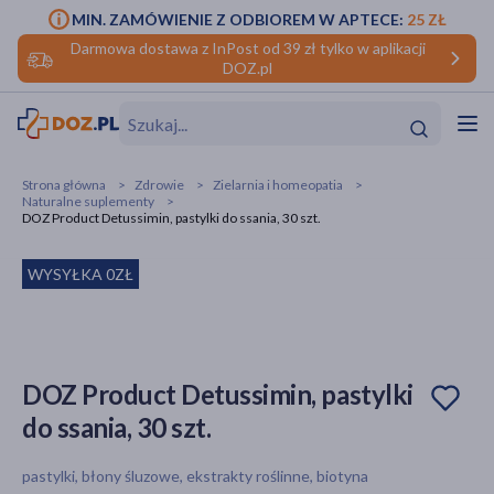
MIN. ZAMÓWIENIE Z ODBIOREM W APTECE:
25 ZŁ
Darmowa dostawa z InPost od 39 zł tylko w aplikacji
DOZ.pl
w
Hit
Hit
Strona główna
Zdrowie
Zielarnia i homeopatia
Naturalne suplementy
ofory
DOZ Product Detussimin, pastylki do ssania, 30 szt.
do makijażu
dzieci
ść
Hit
Hit
WYSYŁKA 0ZŁ
ące
rmową
kijażu
ść
Hit
DOZ Product Detussimin, pastylki
do ssania, 30 szt.
w
Hit
Hit
pastylki, błony śluzowe, ekstrakty roślinne, biotyna
ść
Hit