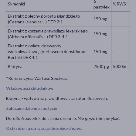
6
Składniki
%RWS*
pastylek
Ekstrakt z plechy porostu islandzkiego
150 mg
-
(Cetraria islandica L.) DER 2:1
Ekstrakt z korzenia prawoślazu lekarskiego
150 mg
-
(Althaea officinalis L.) DER 3-4:1
Ekstrakt z kwiatu dziewanny
wielkokwiatowej (Verbascum densiflorum
150 mg
-
Bertol.) DER 4:1
Biotyna
2500 µg
5000%
*Referencyjna Wartość Spożycia.
Właściwości składników
Biotyna - wpływa na prawidłowy stan błon śluzowych.
Zalecane dzienne spożycie
Dorośli: 6 pastylek do ssania dziennie. Nie gryźć i nie połykać.
Ostrzeżenia dotyczące bezpieczeństwa