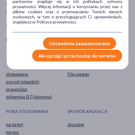
partnerów znajduje się w ich politykach ochrony
dla dorosłych
Suplement diety
prywatności. Więcej informacji o korzystaniu przez nas z
dla seniorów
plików cookies oraz o przetwarzaniu Twoich danych
osobowych, w tym o przysługujących Ci uprawnieniach,
znajdziesz w Polityce prywatności.
POSTAĆ
DZIAŁANIE/WŁAŚCIWOŚCI
pastylki
wspomagające
Ustawienia zaawansowane
wzmacniające
Akceptuję i przechodzę do serwisu
GŁÓWNY SKŁADNIK
SPECYFIKA
dziewanna
Dla wegan
porost islandzki
prawoślaz
witamina B7 (biotyna)
PORA STOSOWANIA
SPOSÓB APLIKACJI
na dzień
doustne
na noc