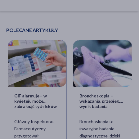
POLECANE ARTYKUŁY
GIF alarmuje – w
Bronchoskopia –
kwietniu może
wskazania, przebieg,
zabraknąć tych leków
wynik badania
w aptekach
bronchoskopowego
Główny Inspektorat
Bronchoskopia to
Farmaceutyczny
inwazyjne badanie
przygotował
diagnostyczne, dzięki