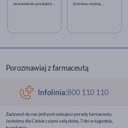
zestawienie produktów
któremu można
leczniczych, których
dokonać oceny dróg
może zabraknąć w
oddechowych –
aptekach w kwietniu
wykryć wiele chorób i
2024 roku. Z
ustalić sposób leczenia.
dostępnością jakich
Wskazania do
leków pacjenci będą
endokopii tchawicy i
mieć największy
oskrzeli to m.in.
problem?
nawracające zapalenia
płuc, napady kaszlu o
Porozmawiaj z farmaceutą
nieustalonej przyczynie
czy zmiany widoczne
na zdjęciu
radiologicznym
Infolinia:
800 110 110
wymagające
pogłębienia
diagnostyki. Badanie
Zadzwoń do nas jeśli potrzebujesz porady farmaceuty.
jest bezbolesne, ale
Jesteśmy dla Ciebie czynni całą dobę, 7 dni w tygodniu,
nieprzyjemne.
bezpłatnie.