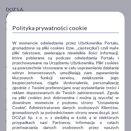
DOZ S.A.
Al. Jerozolimskie 134
02-352 Warszawa
Polityka prywatności cookie
sekretariat@doz.pl
W momencie odwiedzenia przez Użytkownika Portalu,
gromadzone są pliki cookies (tzw. „ciasteczka”) czyli małe
pliki tekstowe, zawierające niewielkie ilości informacji,
które pobierane są podczas odwiedzania Portalu i
przechowywane na Urządzeniu Użytkownika. Pliki cookies
CECHY PRODUKTU
są powszechnie stosowane w celu usprawnienia działania
witryn internetowych, umożliwiają nam zapewnienie
kluczowych funkcji serwisu, zwiększenie jego
bezpieczeństwa, ciągłe doskonalenie, personalizację
ZALECENIA ŻYWIENIOWE
PŁEĆ
zgodnie z Twoimi preferencjami oraz wyświetlanie treści i
reklam dopasowanych do Twoich zainteresowań. Zgoda
na pliki cookies jest dobrowolna i można ją wycofać w
Bez glutenu
Mężczyzna
dowolnym momencie z poziomu strony "Ustawienia
Z substancją słodzącą
Kobieta
Cookie". Administratorem danych osobowych Klientów,
gromadzonych za pośrednictwem strony www.doz.pl, jest
DOZ.pl Sp. z o. o. z siedzibą w Łodzi, a w niektórych
WIEK
TYP PRODUKTU
przypadkach nasi Partnerzy. Informacja o celach
przetwarzania danych osobowych przez naszych