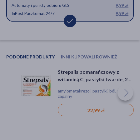
Automaty i punkty odbioru GLS
9,99 zł
InPost Paczkomat 24/7
9,99 zł
PODOBNE PRODUKTY
INNI KUPOWALI RÓWNIEŻ
Strepsils pomarańczowy z
Isla-Cassis, pastylki do ssania,
witaminą C, pastylki twarde, 24
60 szt.
szt.
amylometakrezol, pastylki, ból, stan
wyrób medyczny, pastylki, chrypka,
zapalny
podrażnienie, suchość, infekcja, stan
zapalny, ból
22,99 zł
27,79 zł