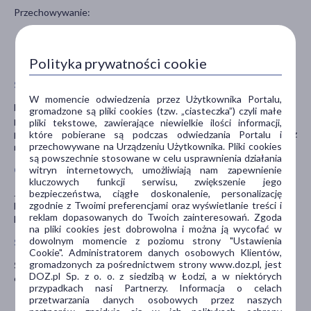
Przechowywanie:
Lek przechowywać w sposób niewidoczny i niedostępny
dla małych dzieci.
Polityka prywatności cookie
Przechowywać w temperaturze poniżej 25 °C.
Stosowanie innych leków
W momencie odwiedzenia przez Użytkownika Portalu,
Należy powiedzieć lekarzowi o wszystkich lekach, stosowanych
gromadzone są pliki cookies (tzw. „ciasteczka”) czyli małe
przez pacjenta obecnie lub ostatnio, a także o lekach, które
pliki tekstowe, zawierające niewielkie ilości informacji,
pacjent planuje stosować, również o tych, które wydawane są bez
które pobierane są podczas odwiedzania Portalu i
przechowywane na Urządzeniu Użytkownika. Pliki cookies
recepty.
są powszechnie stosowane w celu usprawnienia działania
witryn internetowych, umożliwiają nam zapewnienie
Ciąża i karmienie piersią
kluczowych funkcji serwisu, zwiększenie jego
Jeśli pacjentka jest w ciąży lub karmi piersią, przypuszcza, że może
bezpieczeństwa, ciągłe doskonalenie, personalizację
zgodnie z Twoimi preferencjami oraz wyświetlanie treści i
być w ciąży lub gdy planuje mieć dziecko powinna poradzić się
reklam dopasowanych do Twoich zainteresowań. Zgoda
lekarza lub farmaceuty przed zastosowaniem tego leku.
na pliki cookies jest dobrowolna i można ją wycofać w
dowolnym momencie z poziomu strony "Ustawienia
Stosowanie leku u dzieci i młodzieży
Cookie". Administratorem danych osobowych Klientów,
gromadzonych za pośrednictwem strony www.doz.pl, jest
Strepsils z miodem i cytryną
nie jest wskazany dla dzieci poniżej
DOZ.pl Sp. z o. o. z siedzibą w Łodzi, a w niektórych
6 lat.
przypadkach nasi Partnerzy. Informacja o celach
przetwarzania danych osobowych przez naszych