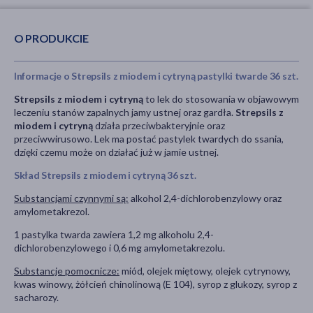
O PRODUKCIE
Informacje o Strepsils z miodem i cytryną pastylki twarde 36 szt.
Strepsils z miodem i cytryną
to lek do stosowania w objawowym
leczeniu stanów zapalnych jamy ustnej oraz gardła.
Strepsils z
miodem i cytryną
działa przeciwbakteryjnie oraz
przeciwwirusowo. Lek ma postać pastylek twardych do ssania,
dzięki czemu może on działać już w jamie ustnej.
Skład Strepsils z miodem i cytryną 36 szt.
Substancjami czynnymi są:
alkohol 2,4-dichlorobenzylowy oraz
amylometakrezol.
1 pastylka twarda zawiera 1,2 mg alkoholu 2,4-
dichlorobenzylowego i 0,6 mg amylometakrezolu.
Substancje pomocnicze:
miód, olejek miętowy, olejek cytrynowy,
kwas winowy, żółcień chinolinową (E 104), syrop z glukozy, syrop z
sacharozy.