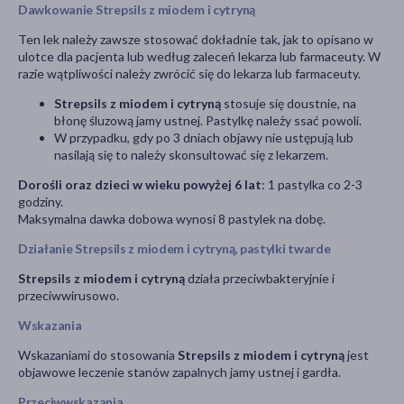
Dawkowanie Strepsils z miodem i cytryną
Ten lek należy zawsze stosować dokładnie tak, jak to opisano w
ulotce dla pacjenta lub według zaleceń lekarza lub farmaceuty. W
razie wątpliwości należy zwrócić się do lekarza lub farmaceuty.
Strepsils z miodem i cytryną
stosuje się doustnie, na
błonę śluzową jamy ustnej. Pastylkę należy ssać powoli.
W przypadku, gdy po 3 dniach objawy nie ustępują lub
nasilają się to należy skonsultować się z lekarzem.
Dorośli oraz dzieci w wieku powyżej 6 lat
: 1 pastylka co 2-3
godziny.
Maksymalna dawka dobowa wynosi 8 pastylek na dobę.
Działanie Strepsils z miodem i cytryną, pastylki twarde
Strepsils z miodem i cytryną
działa przeciwbakteryjnie i
przeciwwirusowo.
Wskazania
Wskazaniami do stosowania
Strepsils z miodem i cytryną
jest
objawowe leczenie stanów zapalnych jamy ustnej i gardła.
Przeciwwskazania