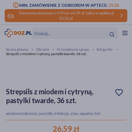
MIN. ZAMÓWIENIE Z ODBIOREM W APTECE:
25 ZŁ
Darmowa dostawa z InPost od 39 zł tylko w aplikacji
DOZ.pl
w
Hit
Hit
Strona główna
Zdrowie
Przeziębienie i grypa
Ból gardła
Strepsils z miodem i cytryną, pastylki twarde, 36 szt.
ofory
do makijażu
dzieci
ść
Hit
Hit
ące
rmową
kijażu
Strepsils z miodem i cytryną,
pastylki twarde, 36 szt.
ść
Hit
amylometakrezol, pastylki, infekcja, stan zapalny, ból
w
Hit
Hit
26,59 zł
ść
Hit