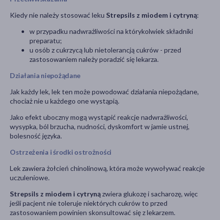
Kiedy nie należy stosować leku
Strepsils z miodem i cytryną
:
w przypadku nadwrażliwości na którykolwiek składniki
preparatu;
u osób z cukrzycą lub nietolerancją cukrów - przed
zastosowaniem należy poradzić się lekarza.
Działania niepożądane
Jak każdy lek, lek ten może powodować działania niepożądane,
chociaż nie u każdego one wystąpią.
Jako efekt uboczny mogą wystąpić reakcje nadwrażliwości,
wysypka, ból brzucha, nudności, dyskomfort w jamie ustnej,
bolesność języka.
Ostrzeżenia i środki ostrożności
Lek zawiera żołcień chinolinową, która może wywoływać reakcje
uczuleniowe.
Strepsils z miodem i cytryną
zwiera glukozę i sacharozę, więc
jeśli pacjent nie toleruje niektórych cukrów to przed
zastosowaniem powinien skonsultować się z lekarzem.