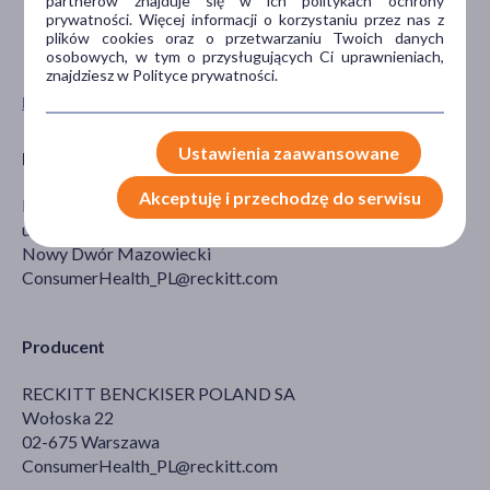
partnerów znajduje się w ich politykach ochrony
prywatności. Więcej informacji o korzystaniu przez nas z
plików cookies oraz o przetwarzaniu Twoich danych
osobowych, w tym o przysługujących Ci uprawnieniach,
znajdziesz w Polityce prywatności.
Pokaż wszystkie produkty STREPSILS
Ustawienia zaawansowane
Podmiot odpowiedzialny
Akceptuję i przechodzę do serwisu
RECKITT BECKINSER POLAND SP. Z O.O.
ul.Okunin 1
Nowy Dwór Mazowiecki
ConsumerHealth_PL@reckitt.com
Producent
RECKITT BENCKISER POLAND SA
Wołoska 22
02-675 Warszawa
ConsumerHealth_PL@reckitt.com