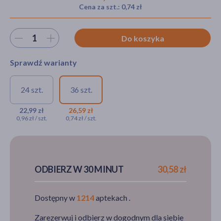
Cena za szt.: 0,74 zł
Wybierz ilość
Do koszyka
akijażu
Sprawdź warianty
Hit
24 szt.
36 szt.
Strepsils z miodem i cytryną,
Strepsils z miodem i
pastylki twarde, 24 szt.
cytryną, pastylki
22,99 zł
26,59 zł
0,96 zł / szt.
0,74 zł / szt.
twarde, 36 szt.
22,99 zł
26,59 zł
ODBIERZ W 30 MINUT
30,58 zł
Dostępny w
1214
aptekach .
Zarezerwuj i odbierz w dogodnym dla siebie