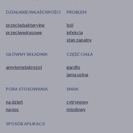
DZIAŁANIE/WŁAŚCIWOŚCI
PROBLEM
przeciwbakteryjne
ból
przeciwwirusowe
infekcja
stan zapalny
GŁÓWNY SKŁADNIK
CZĘŚĆ CIAŁA
amylometakrezol
gardło
jama ustna
PORA STOSOWANIA
SMAK
na dzień
cytrynowy
na noc
miodowy
SPOSÓB APLIKACJI