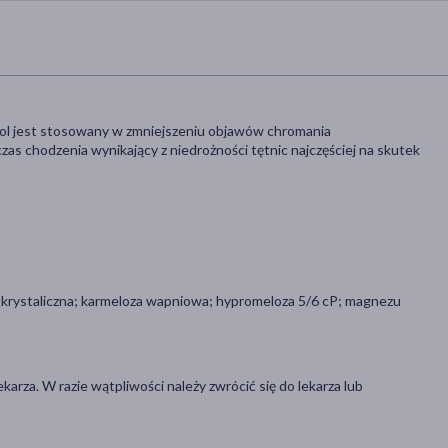
tazol jest stosowany w zmniejszeniu objawów chromania
zas chodzenia wynikający z niedrożności tętnic najczęściej na skutek
okrystaliczna; karmeloza wapniowa; hypromeloza 5/6 cP; magnezu
rza. W razie wątpliwości należy zwrócić się do lekarza lub