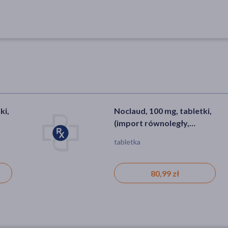
ki,
Noclaud, 100 mg, tabletki,
(import równoległy,
InPharm), 56 szt.
tabletka
80,99 zł