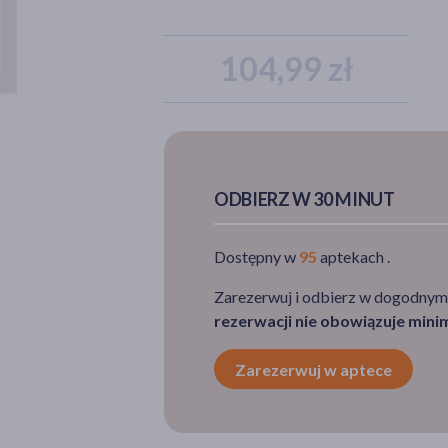
104,99 zł
ODBIERZ W 30 MINUT
Dostępny w
95
aptekach .
Zarezerwuj i odbierz w dogodnym
rezerwacji nie obowiązuje min
Zarezerwuj w aptece