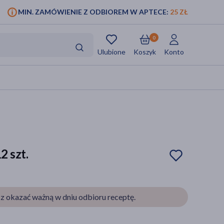
MIN. ZAMÓWIENIE Z ODBIOREM W APTECE:
25 ZŁ
0
Ulubione
Koszyk
Konto
2 szt.
z okazać ważną w dniu odbioru receptę.