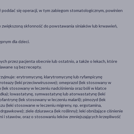
ał poddać się operacji, w tym zabiegom stomatologicznym, powinien
ie zwiększoną skłonność do powstawania siniaków lub krwawień,
pnym dla dzieci.
ch przez pacjenta obecnie lub ostatnio, a także o lekach, które
dawane są bez recepty.
przyjmuje: erytromycynę, klarytromycynę lub ryfampicynę
y proteazy (leki przeciwwirusowe); omeprazol (lek stosowany w
(lek stosowany w leczeniu nadciśnienia oraz bóli w klatce
łądka); lowastatynę, symwastatynę lub atorwastatynę (leki
antrynę (lek stosowany w leczeniu malarii); pimozyd (lek
zu (leki stosowane w leczeniu migreny, np. ergotamina,
rgawkowe); ziele dziurawca (lek roślinny); leki obniżające ciśnienie
śni i stawów, oraz o stosowaniu leków zmniejszających krzepliwość