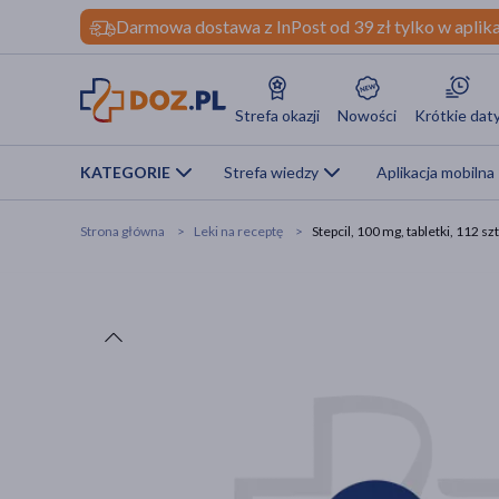
Darmowa dostawa z InPost od 39 zł tylko w aplika
Strefa okazji
Nowości
Krótkie dat
KATEGORIE
Strefa wiedzy
Aplikacja mobilna
Strona główna
Leki na receptę
Stepcil, 100 mg, tabletki, 112 szt