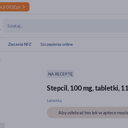
cji DOZ.pl
y
Zlecenia NFZ
Szczepienia online
.
NA RECEPTĘ
Stepcil, 100 mg, tabletki, 11
tabletka
Aby odebrać ten lek w aptece musis