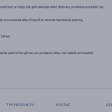
e może być w ciąży, lub gdy planuje mieć dziecko, powinna poradzić się
ię stosowania leku Stepcil w okresie karmienia piersią.
18 lat.
nia zawrotów głowy po przyjęciu leku, nie należy prowadzić
TYP PRODUKTU
POSTAĆ
DZ