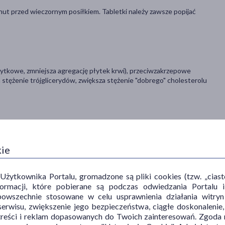
nut przed wieczornym posiłkiem. Tabletki należy zawsze popijać
łytkowe, zmniejsza agregację płytek krwi), przeciwzakrzepowe
 stężenie trójglicerydów, zwiększa stężenie "dobrego" cholesterolu
awy w zakresie maksymalnego dystansu marszu bez wystąpienia bólu
ierdza się obecności bólu w trakcie spoczynku ani dowodów
kie
 u których modyfikacje stylu życia (w tym zaprzestanie palenia i
encje nie złagodziły w wystarczającym stopniu objawów chromania
ytkownika Portalu, gromadzone są pliki cookies (tzw. „ciastec
informacji, które pobierane są podczas odwiedzania Portal
powszechnie stosowane w celu usprawnienia działania witryn
erwisu, zwiększenie jego bezpieczeństwa, ciągłe doskonalenie
rykolwiek składnik produktu; ciężkiej niewydolności nerek;
treści i reklam dopasowanych do Twoich zainteresowań. Zgoda n
j niewydolności serca; ciąży; pacjentów ze stwierdzoną skłonnością