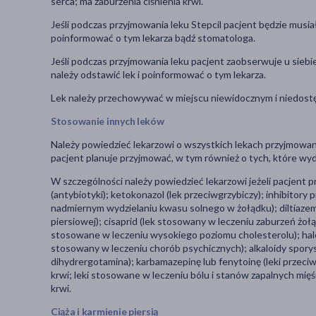
serca; ma zaburzenia ciśnienia krwi.
Jeśli podczas przyjmowania leku Stepcil pacjent będzie musi
poinformować o tym lekarza bądź stomatologa.
Jeśli podczas przyjmowania leku pacjent zaobserwuje u sieb
należy odstawić lek i poinformować o tym lekarza.
Lek należy przechowywać w miejscu niewidocznym i niedostę
Stosowanie innych leków
Należy powiedzieć lekarzowi o wszystkich lekach przyjmowany
pacjent planuje przyjmować, w tym również o tych, które wy
W szczególności należy powiedzieć lekarzowi jeżeli pacjent 
(antybiotyki); ketokonazol (lek przeciwgrzybiczy); inhibitor
nadmiernym wydzielaniu kwasu solnego w żołądku); diltiazem 
piersiowej); cisaprid (lek stosowany w leczeniu zaburzeń żo
stosowane w leczeniu wysokiego poziomu cholesterolu); halof
stosowany w leczeniu chorób psychicznych); alkaloidy sporys
dihydrergotamina); karbamazepinę lub fenytoinę (leki przeciwd
krwi; leki stosowane w leczeniu bólu i stanów zapalnych mię
krwi.
Ciąża i karmienie piersią