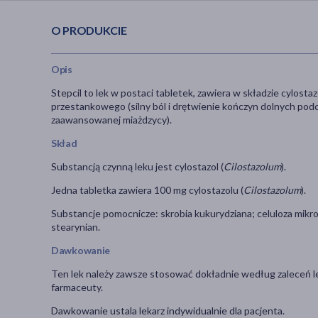
O PRODUKCIE
Opis
Stepcil to lek w postaci tabletek, zawiera w składzie cylos
przestankowego (silny ból i drętwienie kończyn dolnych podc
zaawansowanej miażdzycy).
Skład
Substancją czynną leku jest cylostazol (
Cilostazolum
).
Jedna tabletka zawiera 100 mg cylostazolu (
Cilostazolum
).
Substancje pomocnicze: skrobia kukurydziana; celuloza mikr
stearynian.
Dawkowanie
Ten lek należy zawsze stosować dokładnie według zaleceń leka
farmaceuty.
Dawkowanie ustala lekarz indywidualnie dla pacjenta.