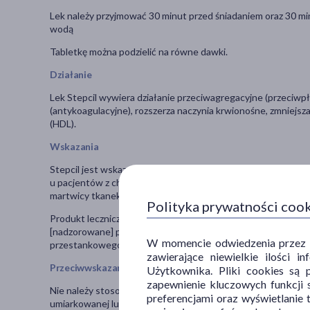
Lek należy przyjmować 30 minut przed śniadaniem oraz 30 mi
wodą
Tabletkę można podzielić na równe dawki.
Działanie
Lek Stepcil wywiera działanie przeciwagregacyjne (przeciwp
(antykoagulacyjne), rozszerza naczynia krwionośne, zmniejsza
(HDL).
Wskazania
Stepcil jest wskazany do stosowania w celu uzyskania popr
u pacjentów z chromaniem przestankowym, u których nie stw
martwicy tkanek obwodowych.
Polityka prywatności coo
Produkt leczniczy jest lekiem drugiego wyboru dla pacjentów,
[nadzorowane] programy ćwiczeń) i inne odpowiednie interw
W momencie odwiedzenia przez Uż
przestankowego.
zawierające niewielkie ilości 
Przeciwwskazania
Użytkownika. Pliki cookies są 
zapewnienie kluczowych funkcji s
Nie należy stosować leku w przypadku: nadwrażliwości na któ
preferencjami oraz wyświetlanie 
umiarkowanej lub ciężkiej niewydolności wątroby; zastoinowe