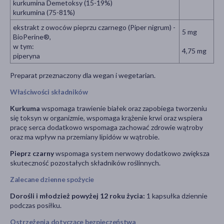
kurkumina Demetoksy (15-19%)
kurkumina (75-81%)
ekstrakt z owoców pieprzu czarnego (Piper nigrum) -
5 mg
BioPerine®,
w tym:
4,75 mg
piperyna
Preparat przeznaczony dla wegan i wegetarian.
Właściwości składników
Kurkuma
wspomaga trawienie białek oraz zapobiega tworzeniu
się toksyn w organizmie, wspomaga krążenie krwi oraz wspiera
pracę serca dodatkowo wspomaga zachować zdrowie wątroby
oraz ma wpływ na przemiany lipidów w wątrobie.
Pieprz czarny
wspomaga system nerwowy dodatkowo zwiększa
skuteczność pozostałych składników roślinnych.
Zalecane dzienne spożycie
Dorośli i młodzież powyżej 12 roku życia:
1 kapsułka dziennie
podczas posiłku.
Ostrzeżenia dotyczące bezpieczeństwa