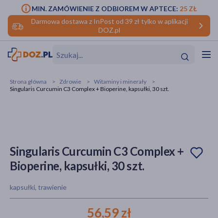
MIN. ZAMÓWIENIE Z ODBIOREM W APTECE:
25 ZŁ
Darmowa dostawa z InPost od 39 zł tylko w aplikacji
DOZ.pl
w
Hit
Hit
Strona główna
Zdrowie
Witaminy i minerały
Singularis Curcumin C3 Complex + Bioperine, kapsułki, 30 szt.
ofory
do makijażu
dzieci
ść
Hit
Hit
ące
rmową
kijażu
Singularis Curcumin C3 Complex +
Bioperine, kapsułki, 30 szt.
ść
Hit
kapsułki, trawienie
w
Hit
Hit
56,59 zł
ść
Hit