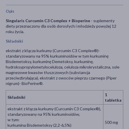
Opis
Singularis Curcumin C3 Complex + Bioperine
- suplementy
diety przeznaczony dla osób dorosłych i młodzieży powyżej 12
roku życia.
Składniki
ekstrakt z kłącza kurkumy (Curcumin C3 Complex®)-
standaryzowany na 95% kurkuminoidów w tym kurkuminę
Bisdemetoksy, kurkuminę Demetoksy, kurkuminę,
hydroksypropylometyloceluloza, celuloza mikrokrystaliczna, sole
magnezowe kwasów tłuszczowych (substancja
przeciwzbrylająca), ekstrakt z owoców pieprzu czarnego (Piper
nigrum)- BioPerine®.
1
Składniki
tabletka
ekstrakt z kłącza kurkumy (Curcumin C3 Complex®),
standaryzowany na 95% kurkuminoidów,
w tym:
500 mg
kurkumina Bisdemetoksy (2,2-6,5%)