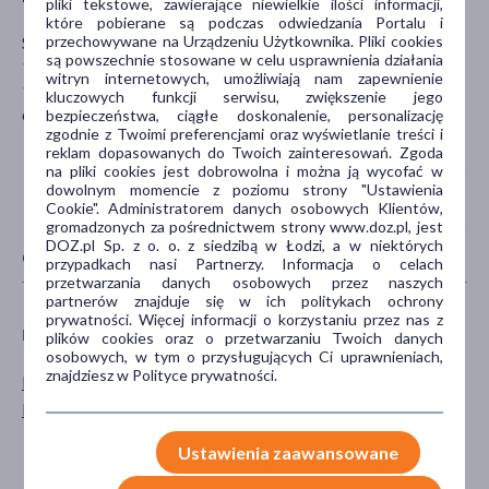
pliki tekstowe, zawierające niewielkie ilości informacji,
które pobierane są podczas odwiedzania Portalu i
przechowywane na Urządzeniu Użytkownika. Pliki cookies
SINGULARIS HERBS CORPORATION LIMITED
są powszechnie stosowane w celu usprawnienia działania
16192 Coastal HWY
witryn internetowych, umożliwiają nam zapewnienie
19958 DE, USA
kluczowych funkcji serwisu, zwiększenie jego
online@singularis.com.pl
bezpieczeństwa, ciągłe doskonalenie, personalizację
zgodnie z Twoimi preferencjami oraz wyświetlanie treści i
reklam dopasowanych do Twoich zainteresowań. Zgoda
na pliki cookies jest dobrowolna i można ją wycofać w
dowolnym momencie z poziomu strony "Ustawienia
Cookie". Administratorem danych osobowych Klientów,
gromadzonych za pośrednictwem strony www.doz.pl, jest
DOZ.pl Sp. z o. o. z siedzibą w Łodzi, a w niektórych
CECHY PRODUKTU
przypadkach nasi Partnerzy. Informacja o celach
przetwarzania danych osobowych przez naszych
partnerów znajduje się w ich politykach ochrony
prywatności. Więcej informacji o korzystaniu przez nas z
PŁEĆ
WIEK
plików cookies oraz o przetwarzaniu Twoich danych
osobowych, w tym o przysługujących Ci uprawnieniach,
znajdziesz w Polityce prywatności.
Mężczyzna
dla dorosłych
Kobieta
dla seniorów
20+
Ustawienia zaawansowane
30+