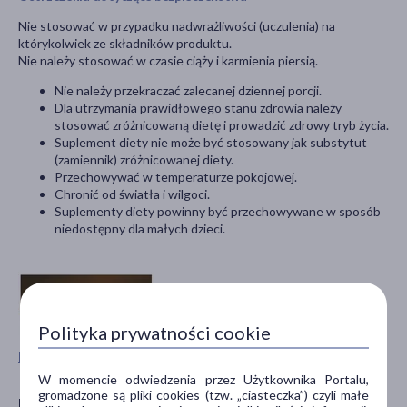
Nie stosować w przypadku nadwrażliwości (uczulenia) na
którykolwiek ze składników produktu.
Nie należy stosować w czasie ciąży i karmienia piersią.
Nie należy przekraczać zalecanej dziennej porcji.
Dla utrzymania prawidłowego stanu zdrowia należy
stosować zróżnicowaną dietę i prowadzić zdrowy tryb życia.
Suplement diety nie może być stosowany jak substytut
(zamiennik) zróżnicowanej diety.
Przechowywać w temperaturze pokojowej.
Chronić od światła i wilgoci.
Suplementy diety powinny być przechowywane w sposób
niedostępny dla małych dzieci.
Polityka prywatności cookie
Pokaż wszystkie produkty SINGULARIS
W momencie odwiedzenia przez Użytkownika Portalu,
gromadzone są pliki cookies (tzw. „ciasteczka”) czyli małe
Producent