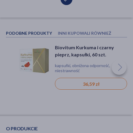
PODOBNE PRODUKTY
INNI KUPOWALI RÓWNIEŻ
Biovitum Kurkuma i czarny
Singularis Witamina C 1000 mg +
pieprz, kapsułki, 60 szt.
Bioperine 1 mg, kapsułki, 120
szt.
kapsułki, obniżona odporność,
kapsułki, odporność
niestrawność
36,59 zł
51,99 zł
O PRODUKCIE