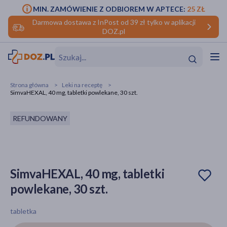
MIN. ZAMÓWIENIE Z ODBIOREM W APTECE:
25 ZŁ
Darmowa dostawa z InPost od 39 zł tylko w aplikacji
DOZ.pl
w
Hit
Hit
Strona główna
Leki na receptę
SimvaHEXAL, 40 mg, tabletki powlekane, 30 szt.
ofory
REFUNDOWANY
do makijażu
dzieci
ść
Hit
Hit
ące
rmową
kijażu
SimvaHEXAL, 40 mg, tabletki
ść
Hit
powlekane, 30 szt.
w
Hit
Hit
tabletka
ść
Hit