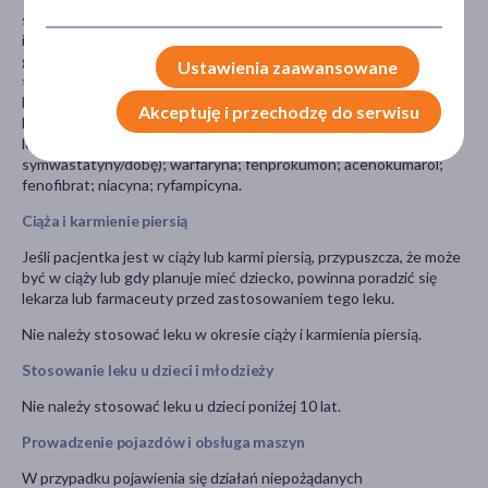
stosuje: kwas fusydowy (doustnie); cyklosporyna; danazol;
itrakonazol; ketokonazol; flukonazol; pozakonazol; worykonazol;
gemfibrozyl; bezafibrat; erytromycyna; klarytromycyna;
Ustawienia zaawansowane
telitromycyna; indynawir; nelfinawir; rytonawir; sakwinawir;
boceprewir; telaprewir; elbaswir; grazoprewir; nefazodon;
Akceptuję i przechodzę do serwisu
kobicystat; amiodaron; werapamil; diltiazem; amlodypina;
lomitapid; daptomycyna; kolchicyna; tikagrelor (maks. 40 mg
symwastatyny/dobę); warfaryna; fenprokumon; acenokumarol;
fenofibrat; niacyna; ryfampicyna.
Ciąża i karmienie piersią
Jeśli pacjentka jest w ciąży lub karmi piersią, przypuszcza, że może
być w ciąży lub gdy planuje mieć dziecko, powinna poradzić się
lekarza lub farmaceuty przed zastosowaniem tego leku.
Nie należy stosować leku w okresie ciąży i karmienia piersią.
Stosowanie leku u dzieci i młodzieży
Nie należy stosować leku u dzieci poniżej 10 lat.
Prowadzenie pojazdów i obsługa maszyn
W przypadku pojawienia się działań niepożądanych