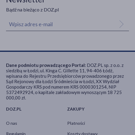
Bądź na bieżąco z DOZ.pl
Dane podmiotu prowadzącego Portal:
DOZ.PL sp. z o.o. z
siedzibą w Łodzi, ul. Kinga C. Gillette 11, 94-406 Łódź,
wpisana do Rejestru Przedsiębiorców prowadzonego przez
Sąd Rejonowy dla Łodzi Śródmieścia w Łodzi, XX Wydział
Gospodarczy KRS pod numerem KRS 0000301254, NIP
5372492924, o kapitale zakładowym wynoszącym 18 725
000,00 zł.
DOZ.PL
ZAKUPY
O nas
Płatności
Regulamin
Koszty dostawy