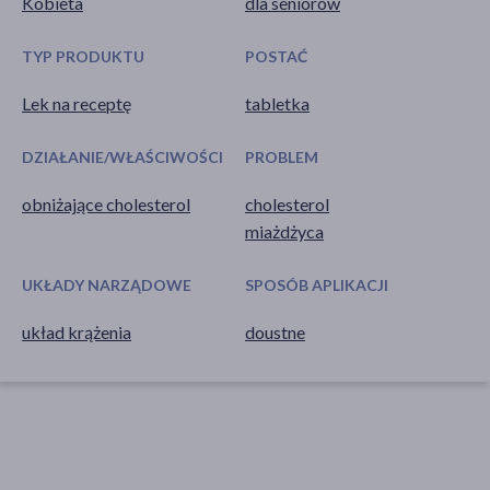
Kobieta
dla seniorów
TYP PRODUKTU
POSTAĆ
Lek na receptę
tabletka
DZIAŁANIE/WŁAŚCIWOŚCI
PROBLEM
obniżające cholesterol
cholesterol
miażdżyca
UKŁADY NARZĄDOWE
SPOSÓB APLIKACJI
układ krążenia
doustne