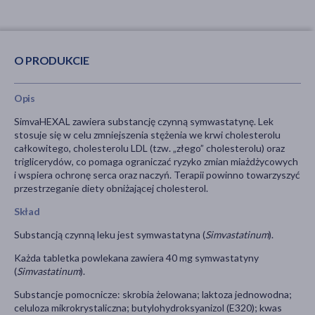
O PRODUKCIE
Opis
SimvaHEXAL zawiera substancję czynną symwastatynę. Lek
stosuje się w celu zmniejszenia stężenia we krwi cholesterolu
całkowitego, cholesterolu LDL (tzw. „złego” cholesterolu) oraz
triglicerydów, co pomaga ograniczać ryzyko zmian miażdżycowych
i wspiera ochronę serca oraz naczyń. Terapii powinno towarzyszyć
przestrzeganie diety obniżającej cholesterol.
Skład
Substancją czynną leku jest symwastatyna (
Simvastatinum
).
Każda tabletka powlekana zawiera 40 mg symwastatyny
(
Simvastatinum
).
Substancje pomocnicze: skrobia żelowana; laktoza jednowodna;
celuloza mikrokrystaliczna; butylohydroksyanizol (E320); kwas