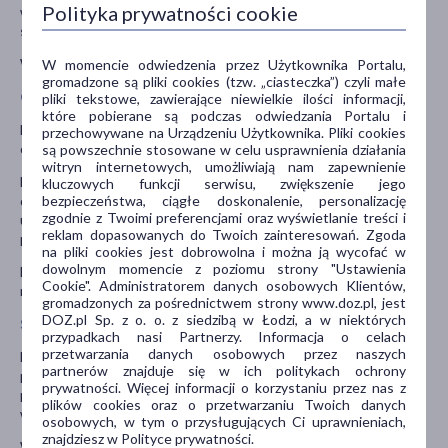
Polityka prywatności cookie
wypadanie włosów; osłabienie; utrata pamięci,
splątanie; niewyraźne widzenie oraz zaburzenia widzenia.
Więcej informacji w ulotce dołączonej do leku.
W momencie odwiedzenia przez Użytkownika Portalu,
gromadzone są pliki cookies (tzw. „ciasteczka”) czyli małe
Ostrzeżenia i środki ostrożności
pliki tekstowe, zawierające niewielkie ilości informacji,
które pobierane są podczas odwiedzania Portalu i
Należy zachować szczególną ostrożność u pacjentów z miastenią
przechowywane na Urządzeniu Użytkownika. Pliki cookies
oraz zaburzeniami czynności wątroby.
są powszechnie stosowane w celu usprawnienia działania
witryn internetowych, umożliwiają nam zapewnienie
Należy poinformować lekarza o: wszystkich aktualnych
kluczowych funkcji serwisu, zwiększenie jego
bezpieczeństwa, ciągłe doskonalenie, personalizację
dolegliwościach, przebytych chorobach, także o
zgodnie z Twoimi preferencjami oraz wyświetlanie treści i
uczuleniach; spożywaniu dużych ilości alkoholu; występowaniu w
reklam dopasowanych do Twoich zainteresowań. Zgoda
przeszłości chorób wątroby; planowanym zabiegu operacyjnym.
na pliki cookies jest dobrowolna i można ją wycofać w
dowolnym momencie z poziomu strony "Ustawienia
Lek należy przechowywać w miejscu niewidocznym i
Cookie". Administratorem danych osobowych Klientów,
niedostępnym dla dzieci, poniżej 30°C.
gromadzonych za pośrednictwem strony www.doz.pl, jest
DOZ.pl Sp. z o. o. z siedzibą w Łodzi, a w niektórych
Stosowanie innych leków
przypadkach nasi Partnerzy. Informacja o celach
przetwarzania danych osobowych przez naszych
Należy powiedzieć lekarzowi o wszystkich lekach przyjmowanych
partnerów znajduje się w ich politykach ochrony
przez pacjenta obecnie lub ostatnio, a także o lekach, które
prywatności. Więcej informacji o korzystaniu przez nas z
pacjent planuje przyjmować, w tym również o tych, które
plików cookies oraz o przetwarzaniu Twoich danych
wydawane są bez recepty.
osobowych, w tym o przysługujących Ci uprawnieniach,
znajdziesz w Polityce prywatności.
W szczególności należy poinformować lekarza, jeśli pacjent