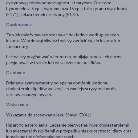
cytrynowy jednowodny; magnezu stearynian. Otoczka:
hypromeloza 5 cps; hypromeloza 15 cps; talk; tytanu dwutlenek
(E171); żelaza tlenek czerwony (E172).
Dawkowanie
Ten lek należy zawsze stosować dokładnie według zaleceń
lekarza. W razie wątpliwości należy zwrócić się do lekarza lub
farmaceuty.
Lek należy przyjmować wieczorem, popijając wodą, Lek można
przyjmować w trakcie lub niezależnie od posiłków.
Działanie
Działanie symwastatyny polega na obniżeniu poziomu
cholesterolu i lipidów we krwi, co zmniejsza ryzyko chorób
sercowo-naczyniowych.
Wskazania
Wskazania do stosowania leku SimvaHEXAL:
Hipercholesterolemia: Leczenie pierwotnej hipercholesterolemii
lub mieszanej dyslipidemii w przypadku nieskuteczności diety oraz
innych metod niefarmakologicznych.