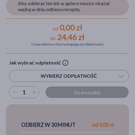
Aby odebrać ten lek w aptece musisz okazać
ważną w dniu odbioru receptę.
akijażu
0,00 zł
od
24,46 zł
do
Cena zależna od przysługującej odpłatności.
Hit
Jak wybrać odpłatność
WYBIERZ ODPŁATNOŚĆ
Wybierz ilość
Do koszyka
ODBIERZ W 30 MINUT
od 0,00 zł