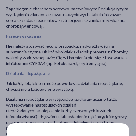
Zapobieganie chorobom sercowo-naczyniowym: Redukcja ryzyka
wystąpienia zdarzeń sercowo-naczyniowych, takich jak zawał
serca czy udar, u pacjentów z istniejącymi czynnikami ryzyka (np.
chorobą wieńcową).
Przeciwwskazania
Nie należy stosować leku w przypadku: nadwrażliwości na
substancję czynną lub którykolwiek składnik preparatu; Choroby
wątroby w aktywnej fazie; Ciąży i karmienia piersią; Stosowania z
inhibitorami CYP3A4 (np. ketokonazol, erytromycyna).
Działania niepożądane
Jak każdy lek, lek ten może powodować działania niepożądane,
chociaż nie u każdego one wystąpią.
Działania niepożądane występujące rzadko zgłaszano także
występowanie następujących działań
niepożądanych: zmniejszenie liczby czerwonych krwinek
(niedokrwistość); drętwienie lub osłabienie rąk i nóg; bóle głowy,
uczucie mrowienia, zawroty głowy; dolegliwości ze strony
przewodu pokarmowego (bóle brzucha, zaparcia, wzdęcia,
niestrawność, biegunka, nudności, wymioty); wysypka, świąd,