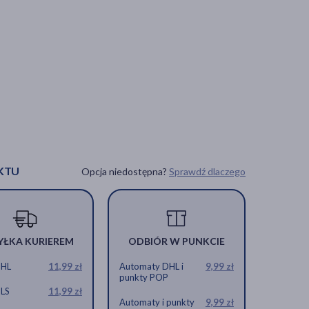
KTU
Opcja niedostępna?
Sprawdź dlaczego
YŁKA KURIEREM
ODBIÓR W PUNKCIE
DHL
11,99 zł
Automaty DHL i
9,99 zł
punkty POP
GLS
11,99 zł
Automaty i punkty
9,99 zł