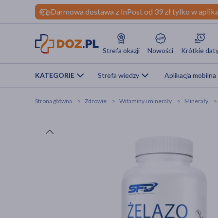
Darmowa dostawa z InPost od 39 zł tylko w aplika
Strefa okazji
Nowości
Krótkie dat
KATEGORIE
Strefa wiedzy
Aplikacja mobilna
Strona główna
Zdrowie
Witaminy i minerały
Minerały