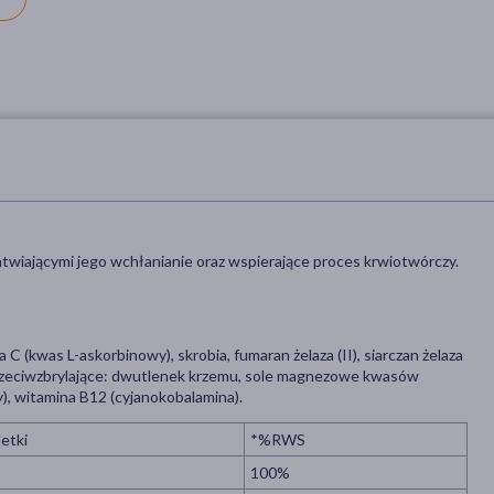
łatwiającymi jego wchłanianie oraz wspierające proces krwiotwórczy.
 C (kwas L-askorbinowy), skrobia, fumaran żelaza (II), siarczan żelaza
 przeciwzbrylające: dwutlenek krzemu, sole magnezowe kwasów
, witamina B12 (cyjanokobalamina).
letki
*%RWS
100%