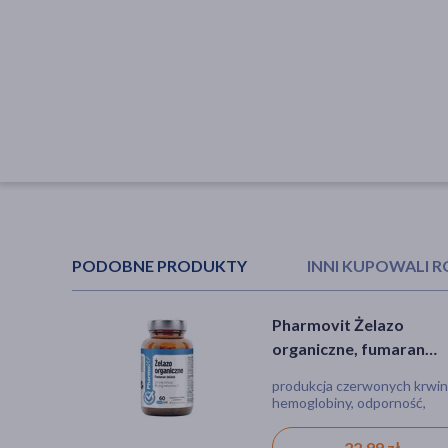
PODOBNE PRODUKTY
INNI KUPOWALI 
Pharmovit Żelazo
SFD MagB6 Forte, table
organiczne, fumaran
90 szt.
żelaza, kapsułki, 60 szt.
produkcja czerwonych krwin
tabletka, odporność, zmęcze
hemoglobiny, odporność,
transport tlenu do komórek
22,99 zł
17,59 zł