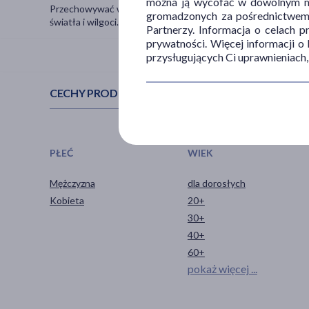
można ją wycofać w dowolnym mo
Przechowywać w suchym miejscu, w temperaturze nie przekra
gromadzonych za pośrednictwem s
światła i wilgoci.
Partnerzy. Informacja o celach 
prywatności. Więcej informacji o
przysługujących Ci uprawnieniach,
CECHY PRODUKTU
PŁEĆ
WIEK
Mężczyzna
dla dorosłych
Kobieta
20+
30+
40+
60+
pokaż więcej ...