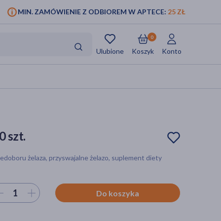
MIN. ZAMÓWIENIE Z ODBIOREM W APTECE:
25 ZŁ
0
Ulubione
Koszyk
Konto
0 szt.
iedoboru żelaza, przyswajalne żelazo, suplement diety
ierz ilość
Do koszyka