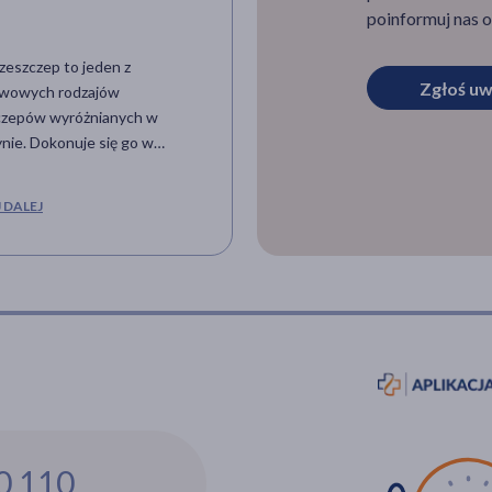
poinformuj nas o
zeszczep to jeden z
Zespół popunkcyjny jest
Zgłoś uw
wowych rodzajów
następstwem nakłucia lędźwio
czepów wyróżnianych w
którego dokonuje się podczas
nie. Dokonuje się go w
diagnostyki zakażeń ośrodkow
i, gdy dawca przeszczepu jest
układu nerwowego. Pomimo
eśnie jego odbiorcą. Dowiedz
że punkcja jest zabiegiem całko
 DALEJ
CZYTAJ DALEJ
kie są warunki przeprowadzenia
bezpiecznym, to istnieje jednak
 zabiegu, kiedy się go stosuje
pojawienia się nieprzyjemnych
kie jest bezpieczeństwo tej
objawów utrzymujących się najc
i.
od 2 do 3 dni.
0 110