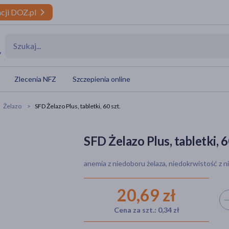
cji DOZ.pl
y
Zlecenia NFZ
Szczepienia online
Żelazo
SFD Żelazo Plus, tabletki, 60 szt.
SFD Żelazo Plus, tabletki, 6
anemia z niedoboru żelaza, niedokrwistość z n
20,69 zł
Wyb
Cena za szt.: 0,34 zł