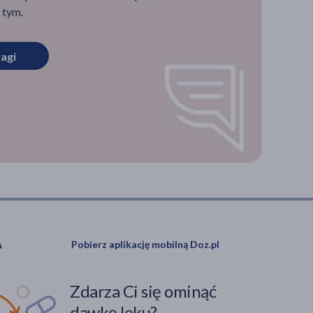
 tym.
agi
wego,
ego
wicie
 ryzyko
zęściej
Pobierz aplikację mobilną Doz.pl
Zdarza Ci się ominąć
dawkę leku?