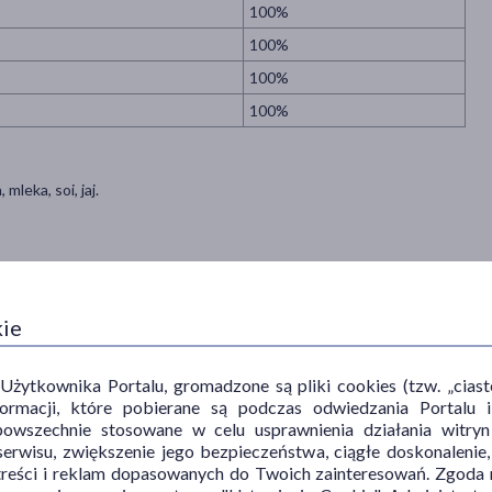
100%
100%
100%
100%
leka, soi, jaj.
kie
k.
nicowanej diety. Zalecany jest zbilansowany sposób żywienia i
ytkownika Portalu, gromadzone są pliki cookies (tzw. „ciastec
cę nerkową oraz mających tendencje do tworzenia się kamieni
informacji, które pobierane są podczas odwiedzania Portal
powszechnie stosowane w celu usprawnienia działania witryn
leka, soi, jaj.
erwisu, zwiększenie jego bezpieczeństwa, ciągłe doskonalenie
treści i reklam dopasowanych do Twoich zainteresowań. Zgoda n