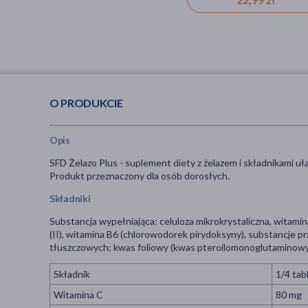
O PRODUKCIE
Opis
SFD Żelazo Plus - suplement diety z żelazem i składnikami u
Produkt przeznaczony dla osób dorosłych.
Składniki
Substancja wypełniająca: celuloza mikrokrystaliczna, witamina
(II), witamina B6 (chlorowodorek pirydoksyny), substancje
tłuszczowych; kwas foliowy (kwas pteroilomonoglutaminowy)
Składnik
1/4 tab
Witamina C
80 mg