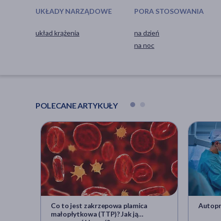
UKŁADY NARZĄDOWE
PORA STOSOWANIA
układ krążenia
na dzień
na noc
POLECANE ARTYKUŁY
Co to jest zakrzepowa plamica
Autopr
małopłytkowa (TTP)? Jak ją