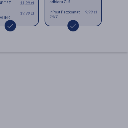
odbioru GLS
INPOST
11,99 zł
InPost Paczkomat
9,99 zł
19,99 zł
24/7
ALINK
DOZ PRODUCT Witamina
A+E, kapsułki, 30 szt.
kapsułki.
5,99 zł