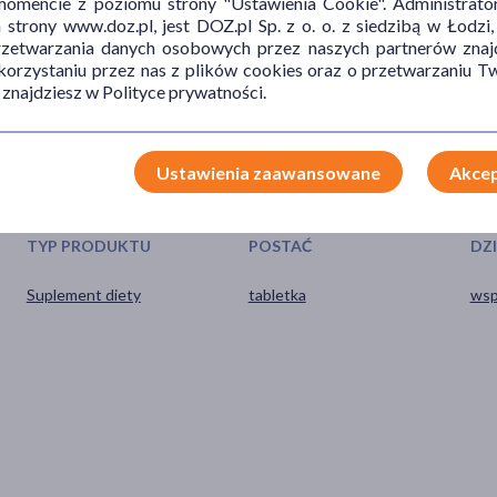
mencie z poziomu strony "Ustawienia Cookie". Administrat
czającej 25°C i w sposób niedostępny dla małych dzieci. Chronić od
trony www.doz.pl, jest DOZ.pl Sp. z o. o. z siedzibą w Łodzi,
przetwarzania danych osobowych przez naszych partnerów znajd
 korzystaniu przez nas z plików cookies oraz o przetwarzaniu
 znajdziesz w Polityce prywatności.
Ustawienia zaawansowane
Akcep
TYP PRODUKTU
POSTAĆ
DZ
Suplement diety
tabletka
wsp