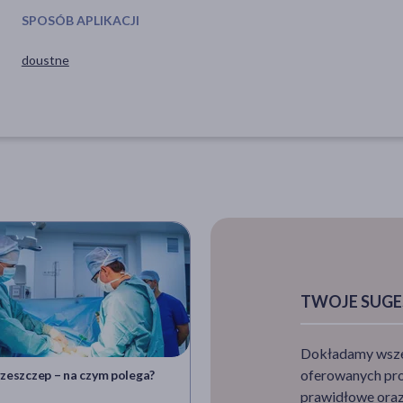
SPOSÓB APLIKACJI
doustne
TWOJE SUGE
Dokładamy wszelk
oferowanych pro
zeszczep – na czym polega?
Zespół popunkcyjny – na czym
polega?
prawidłowe oraz 