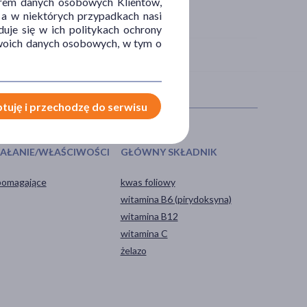
orem danych osobowych Klientów,
 a w niektórych przypadkach nasi
uje się w ich politykach ochrony
 Twoich danych osobowych, w tym o
tuję i przechodzę do serwisu
IAŁANIE/WŁAŚCIWOŚCI
GŁÓWNY SKŁADNIK
omagające
kwas foliowy
witamina B6 (pirydoksyna)
witamina B12
witamina C
żelazo