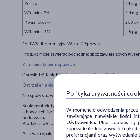
Żelazo
14 mg
Witamina B6
1,4 mg
Kwas foliowy
200 µg
Witamina B12
2,5 µg
*%RWS- Referencyjna Wartość Spożycia
Produkt może zawierać pochodne: zbóż zawierających gluten, m
Zalecane dzienne spożycie
Dorośli: 1/4 tabletki. Nie przekraczać 1 porcji dziennie.
Ostrzeżenia dotyczące bezpieczeństwa
Polityka prywatności coo
Nie spożywać w przypadku uczulenia na którykolwiek składni
Suplement diety nie może być stosowany jako substytut zróż
W momencie odwiedzenia przez Uż
zdrowy tryb życia. Nie stosować u osób chorujących na kami
zawierające niewielkie ilości 
nerkowych.
Użytkownika. Pliki cookies są 
Produkt może zawierać pochodne: zbóż zawierających gluten, m
zapewnienie kluczowych funkcji s
Po użyciu opakowanie należy zawsze zamykać.
preferencjami oraz wyświetlanie 