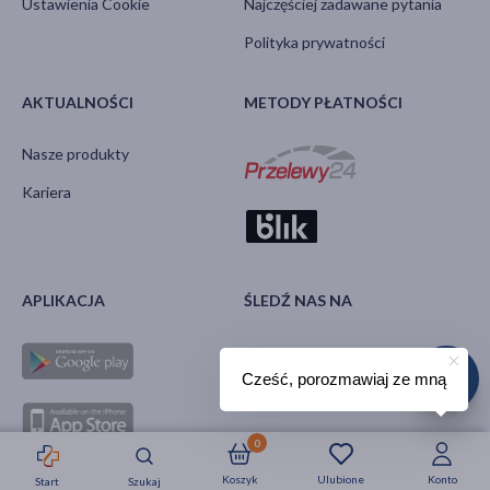
Ustawienia Cookie
Najczęściej zadawane pytania
Polityka prywatności
AKTUALNOŚCI
METODY PŁATNOŚCI
Nasze produkty
Kariera
APLIKACJA
ŚLEDŹ NAS NA
Cześć, porozmawiaj ze mną
0
Koszyk
Ulubione
Konto
Start
Szukaj
Strefa okazji
Nowości
Krótkie daty