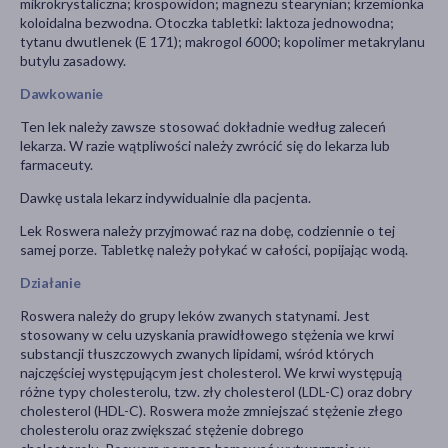
mikrokrystaliczna; krospowidon; magnezu stearynian; krzemionka
koloidalna bezwodna. Otoczka tabletki: laktoza jednowodna;
tytanu dwutlenek (E 171); makrogol 6000; kopolimer metakrylanu
butylu zasadowy.
Dawkowanie
Ten lek należy zawsze stosować dokładnie według zaleceń
lekarza. W razie wątpliwości należy zwrócić się do lekarza lub
farmaceuty.
Dawkę ustala lekarz indywidualnie dla pacjenta.
Lek Roswera należy przyjmować raz na dobę, codziennie o tej
samej porze. Tabletkę należy połykać w całości, popijając wodą.
Działanie
Roswera należy do grupy leków zwanych statynami. Jest
stosowany w celu uzyskania prawidłowego stężenia we krwi
substancji tłuszczowych zwanych lipidami, wśród których
najczęściej występującym jest cholesterol. We krwi występują
różne typy cholesterolu, tzw. zły cholesterol (LDL-C) oraz dobry
cholesterol (HDL-C). Roswera może zmniejszać stężenie złego
cholesterolu oraz zwiększać stężenie dobrego