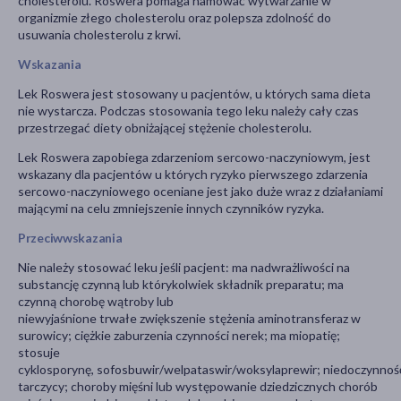
cholesterolu. Roswera pomaga hamować wytwarzanie w
organizmie złego cholesterolu oraz polepsza zdolność do
usuwania cholesterolu z krwi.
Wskazania
Lek Roswera jest stosowany u pacjentów, u których sama dieta
nie wystarcza. Podczas stosowania tego leku należy cały czas
przestrzegać diety obniżającej stężenie cholesterolu.
Lek Roswera zapobiega zdarzeniom sercowo-naczyniowym, jest
wskazany dla pacjentów u których ryzyko pierwszego zdarzenia
sercowo-naczyniowego oceniane jest jako duże wraz z działaniami
mającymi na celu zmniejszenie innych czynników ryzyka.
Przeciwwskazania
Nie należy stosować leku jeśli pacjent: ma nadwrażliwości na
substancję czynną lub którykolwiek składnik preparatu; ma
czynną chorobę wątroby lub
niewyjaśnione trwałe zwiększenie stężenia aminotransferaz w
surowicy; ciężkie zaburzenia czynności nerek; ma miopatię;
stosuje
cyklosporynę, sofosbuwir/welpataswir/woksylaprewir; niedoczynnoś
tarczycy; choroby mięśni lub występowanie dziedzicznych chorób