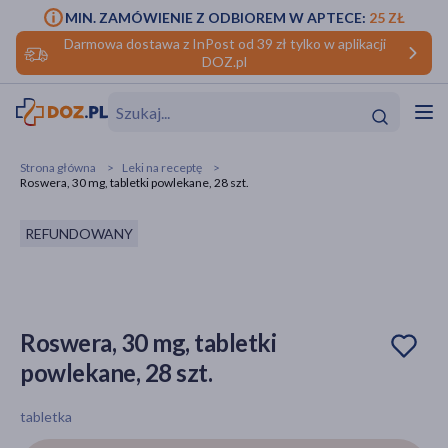
MIN. ZAMÓWIENIE Z ODBIOREM W APTECE:
25 ZŁ
Darmowa dostawa z InPost od 39 zł tylko w aplikacji
DOZ.pl
w
Hit
Hit
Strona główna
Leki na receptę
Roswera, 30 mg, tabletki powlekane, 28 szt.
ofory
REFUNDOWANY
do makijażu
dzieci
ść
Hit
Hit
ące
rmową
kijażu
Roswera, 30 mg, tabletki
ść
Hit
powlekane, 28 szt.
w
Hit
Hit
tabletka
ść
Hit