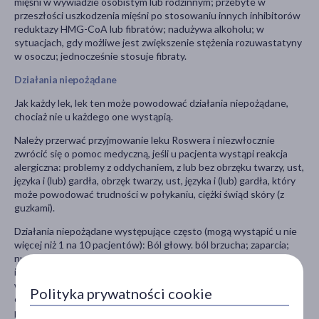
mięśni w wywiadzie osobistym lub rodzinnym; przebyte w
przeszłości uszkodzenia mięśni po stosowaniu innych inhibitorów
reduktazy HMG-CoA lub fibratów; nadużywa alkoholu; w
sytuacjach, gdy możliwe jest zwiększenie stężenia rozuwastatyny
w osoczu; jednocześnie stosuje fibraty.
Działania niepożądane
Jak każdy lek, lek ten może powodować działania niepożądane,
chociaż nie u każdego one wystąpią.
Należy przerwać przyjmowanie leku Roswera i niezwłocznie
zwrócić się o pomoc medyczną, jeśli u pacjenta wystąpi reakcja
alergiczna: problemy z oddychaniem, z lub bez obrzęku twarzy, ust,
języka i (lub) gardła, obrzęk twarzy, ust, języka i (lub) gardła, który
może powodować trudności w połykaniu, ciężki świąd skóry (z
guzkami).
Działania niepożądane występujące często (mogą wystąpić u nie
więcej niż 1 na 10 pacjentów): Ból głowy. ból brzucha; zaparcia;
nudności; ból mięśni; osłabienie; zawroty głowy; cukrzyca -
istnieje większe prawdopodobieństwo cukrzycy, jeśli pacjent ma
wysokie stężenie cukru i tłuszczów we krwi, nadwagę i wysokie
Polityka prywatności cookie
ciśnienie tętnicze. Lekarz prowadzący będzie monitorował
pacjentów z grupy ryzyka podczas przyjmowania tego