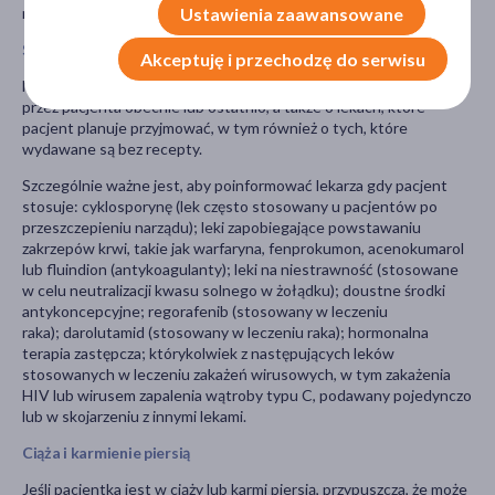
Ustawienia zaawansowane
niedostępnym dla dzieci.
Stosowanie innych leków
Akceptuję i przechodzę do serwisu
Należy powiedzieć lekarzowi o wszystkich lekach przyjmowanych
przez pacjenta obecnie lub ostatnio, a także o lekach, które
pacjent planuje przyjmować, w tym również o tych, które
wydawane są bez recepty.
Szczególnie ważne jest, aby poinformować lekarza gdy pacjent
stosuje: cyklosporynę (lek często stosowany u pacjentów po
przeszczepieniu narządu); leki zapobiegające powstawaniu
zakrzepów krwi, takie jak warfaryna, fenprokumon, acenokumarol
lub fluindion (antykoagulanty); leki na niestrawność (stosowane
w celu neutralizacji kwasu solnego w żołądku); doustne środki
antykoncepcyjne; regorafenib (stosowany w leczeniu
raka); darolutamid (stosowany w leczeniu raka); hormonalna
terapia zastępcza; którykolwiek z następujących leków
stosowanych w leczeniu zakażeń wirusowych, w tym zakażenia
HIV lub wirusem zapalenia wątroby typu C, podawany pojedynczo
lub w skojarzeniu z innymi lekami.
Ciąża i karmienie piersią
Jeśli pacjentka jest w ciąży lub karmi piersią, przypuszcza, że może