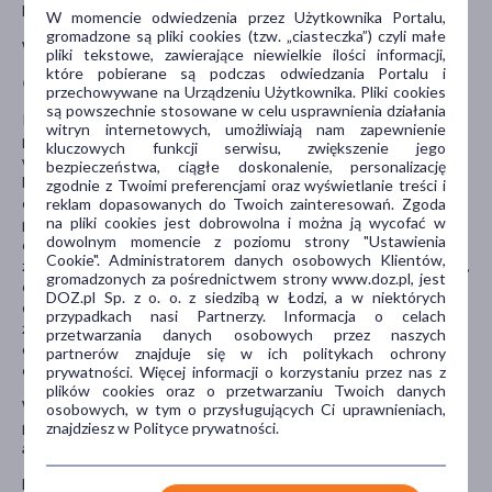
leku; zwiększenie stężenia białka w moczu.
W momencie odwiedzenia przez Użytkownika Portalu,
gromadzone są pliki cookies (tzw. „ciasteczka”) czyli małe
Więcej informacji na ulotce dołączonej do leku.
pliki tekstowe, zawierające niewielkie ilości informacji,
które pobierane są podczas odwiedzania Portalu i
Ostrzeżenia i środki ostrożności
przechowywane na Urządzeniu Użytkownika. Pliki cookies
są powszechnie stosowane w celu usprawnienia działania
Przed zastosowaniem leku należy poinformować lekarza, jeśli
witryn internetowych, umożliwiają nam zapewnienie
pacjent: ma zaburzenia czynności nerek; ma zaburzenia czynności
kluczowych funkcji serwisu, zwiększenie jego
wątroby; w przeszłości miał powtarzające się lub niewyjaśnione
bezpieczeństwa, ciągłe doskonalenie, personalizację
bóle mięśni lub problemy z mięśniami lub podobne problemy u
zgodnie z Twoimi preferencjami oraz wyświetlanie treści i
osób spokrewnionych lub problemy z mięśniami podczas
reklam dopasowanych do Twoich zainteresowań. Zgoda
na pliki cookies jest dobrowolna i można ją wycofać w
przyjmowania w przeszłości innych leków obniżających stężenie
dowolnym momencie z poziomu strony "Ustawienia
cholesterolu; regularnie spożywa duże ilości alkoholu; ma
Cookie". Administratorem danych osobowych Klientów,
zaburzenia czynności tarczycy; przyjmuje inne leki zwane fibratami,
gromadzonych za pośrednictwem strony www.doz.pl, jest
obniżające stężenie cholesterolu; przyjmuje lub przyjmował w
DOZ.pl Sp. z o. o. z siedzibą w Łodzi, a w niektórych
ciągu ostatnich 7 dni doustnie lub we wstrzyknięciach lek
przypadkach nasi Partnerzy. Informacja o celach
zawierający kwas fusydowy; jest w wieku powyżej 70 lat; ma
przetwarzania danych osobowych przez naszych
ciężką niewydolność oddechową; miał bądź ma wysypkę skórą o
partnerów znajduje się w ich politykach ochrony
ciężkim nasileniu, łuszczenie się skóry, pęcherze.
prywatności. Więcej informacji o korzystaniu przez nas z
plików cookies oraz o przetwarzaniu Twoich danych
W trakcie stosowania leku Roswera lekarz powinien
osobowych, w tym o przysługujących Ci uprawnieniach,
przeprowadzić badania laboratoryjne sprawdzające zwiększenie
znajdziesz w Polityce prywatności.
aktywności enzymów wątrobowych we krwi.
Lek należy przechowywać w miejscu niewidocznym i