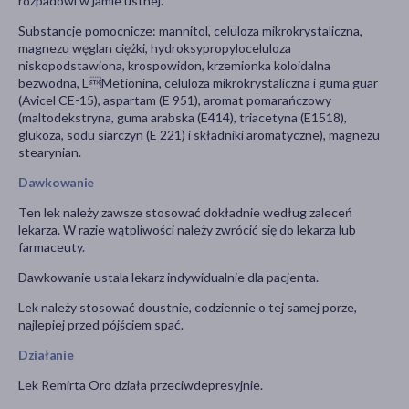
rozpadowi w jamie ustnej.
Substancje pomocnicze: mannitol, celuloza mikrokrystaliczna,
magnezu węglan ciężki, hydroksypropyloceluloza
niskopodstawiona, krospowidon, krzemionka koloidalna
bezwodna, LMetionina, celuloza mikrokrystaliczna i guma guar
(Avicel CE-15), aspartam (E 951), aromat pomarańczowy
(maltodekstryna, guma arabska (E414), triacetyna (E1518),
glukoza, sodu siarczyn (E 221) i składniki aromatyczne), magnezu
stearynian.
Dawkowanie
Ten lek należy zawsze stosować dokładnie według zaleceń
lekarza. W razie wątpliwości należy zwrócić się do lekarza lub
farmaceuty.
Dawkowanie ustala lekarz indywidualnie dla pacjenta.
Lek należy stosować doustnie, codziennie o tej samej porze,
najlepiej przed pójściem spać.
Działanie
Lek Remirta Oro działa przeciwdepresyjnie.