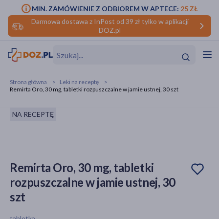
MIN. ZAMÓWIENIE Z ODBIOREM W APTECE:
25 ZŁ
Darmowa dostawa z InPost od 39 zł tylko w aplikacji
DOZ.pl
w
Hit
Hit
Strona główna
Leki na receptę
Remirta Oro, 30 mg, tabletki rozpuszczalne w jamie ustnej, 30 szt
ofory
NA RECEPTĘ
do makijażu
dzieci
ść
Hit
Hit
ące
rmową
kijażu
Remirta Oro, 30 mg, tabletki
ść
Hit
rozpuszczalne w jamie ustnej, 30
w
Hit
Hit
szt
ść
Hit
tabletka