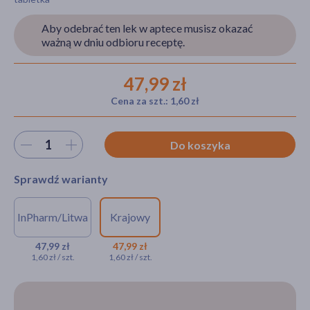
Aby odebrać ten lek w aptece musisz okazać
ważną w dniu odbioru receptę.
akijażu
47,99 zł
Cena za szt.: 1,60 zł
Hit
Wybierz ilość
Do koszyka
Sprawdź warianty
InPharm/Litwa
Krajowy
NA RECEPTĘ
NA RECEPTĘ
Remirta Oro, 30mg, tabletki
Remirta Oro, 30 mg,
47,99 zł
47,99 zł
1,60 zł / szt.
1,60 zł / szt.
ulegające rozpuszczeniu w
tabletki
jamie ustnej (import
rozpuszczalne w
równoległy, InPharm), 30 szt.
jamie ustnej, 30 szt