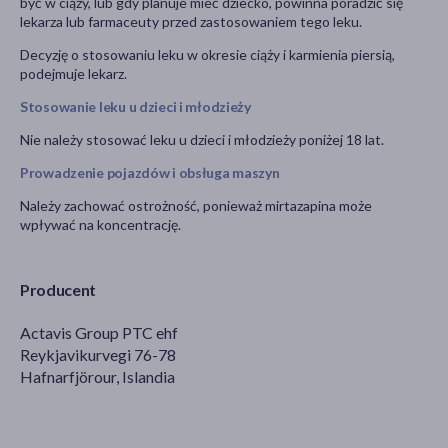
być w ciąży, lub gdy planuje mieć dziecko, powinna poradzić się
lekarza lub farmaceuty przed zastosowaniem tego leku.
Decyzję o stosowaniu leku w okresie ciąży i karmienia piersią,
podejmuje lekarz.
Stosowanie leku u dzieci i młodzieży
Nie należy stosować leku u dzieci i młodzieży poniżej 18 lat.
Prowadzenie pojazdów i obsługa maszyn
Należy zachować ostrożność, ponieważ mirtazapina może
wpływać na koncentrację.
Producent
Actavis Group PTC ehf
Reykjavikurvegi 76-78
Hafnarfjörour, Islandia