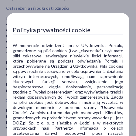
Ostrzeżenia i środki ostrożności
Przed rozpoczęciem przyjmowania leku Remirta Oro należy
omówić z lekarzem, jeśli pacjent: ma padaczkę; ma
Polityka prywatności cookie
chorobę wątroby; ma chorobę nerek; ma choroby serca lub niskie
ciśnienie krwi; ma schizofrenie; ma depresje maniakalną; ma
cukrzycę; ma choroby oka (takie jak zwiększone ciśnienie w oku,
W momencie odwiedzenia przez Użytkownika Portalu,
czyli jaskra); ma trudności z oddawaniem moczu; ma choroby
gromadzone są pliki cookies (tzw. „ciasteczka”) czyli małe
serca.
pliki tekstowe, zawierające niewielkie ilości informacji,
które pobierane są podczas odwiedzania Portalu i
Należy natychmiast skontaktować się z lekarzem lub udać się
przechowywane na Urządzeniu Użytkownika. Pliki cookies
natychmiast do szpitala, w przypadku występowania myśli
są powszechnie stosowane w celu usprawnienia działania
samobójczych lub myśli o samookaleczeniu.
witryn internetowych, umożliwiają nam zapewnienie
kluczowych funkcji serwisu, zwiększenie jego
Lek należy przechowywać w miejscu niewidocznym i
bezpieczeństwa, ciągłe doskonalenie, personalizację
niedostępnym dla dzieci.
zgodnie z Twoimi preferencjami oraz wyświetlanie treści i
reklam dopasowanych do Twoich zainteresowań. Zgoda
Stosowanie innych leków
na pliki cookies jest dobrowolna i można ją wycofać w
dowolnym momencie z poziomu strony "Ustawienia
Należy powiedzieć lekarzowi o wszystkich lekach przyjmowanych
Cookie". Administratorem danych osobowych Klientów,
przez pacjenta obecnie lub ostatnio, a także o lekach, które
gromadzonych za pośrednictwem strony www.doz.pl, jest
pacjent planuje przyjmować, w tym również o tych, które
DOZ.pl Sp. z o. o. z siedzibą w Łodzi, a w niektórych
wydawane są bez recepty.
przypadkach nasi Partnerzy. Informacja o celach
przetwarzania danych osobowych przez naszych