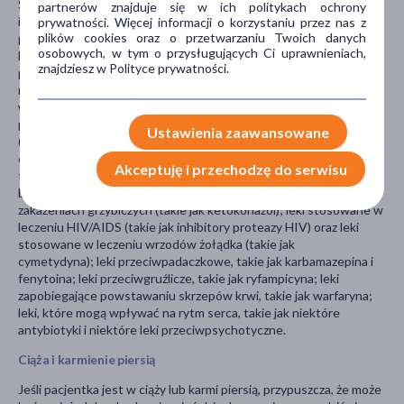
Szczególnie ważna jest informacja jeśli pacjent stosuje:
partnerów znajduje się w ich politykach ochrony
inhibitorami monoaminooksydazy (inhibitory MAO); lekami
prywatności. Więcej informacji o korzystaniu przez nas z
plików cookies oraz o przetwarzaniu Twoich danych
przeciwdepresyjnymi, takimi jak SSRI, wenlafaksyna i L-tryptofan
osobowych, w tym o przysługujących Ci uprawnieniach,
lub tryptany (stosowane w leczeniu migreny), tramadol (lek
znajdziesz w Polityce prywatności.
przeciwbólowy), linezolid (antybiotyk), lit (stosowany w leczeniu
niektórych chorób psychicznych), błękit metylenowy (stosowany
w leczeniu wysokiego poziomu methemoglobiny we krwi) i
preparatów dziurawca zwyczajnego (Hypericum perforatum)
Ustawienia zaawansowane
(roślinny lek na depresję); leki stosowane w schizofrenii, takie jak
olanzapina; leki na alergie, takie jak cetyryzyna; leki na silny ból,
Akceptuję i przechodzę do serwisu
takie jak morfina; leki na infekcje; leki stosowane w zakażeniach
bakteryjnych (takie jak erytromycyna), leki stosowane w
zakażeniach grzybiczych (takie jak ketokonazol); leki stosowane w
leczeniu HIV/AIDS (takie jak inhibitory proteazy HIV) oraz leki
stosowane w leczeniu wrzodów żołądka (takie jak
cymetydyna); leki przeciwpadaczkowe, takie jak karbamazepina i
fenytoina; leki przeciwgruźlicze, takie jak ryfampicyna; leki
zapobiegające powstawaniu skrzepów krwi, takie jak warfaryna;
leki, które mogą wpływać na rytm serca, takie jak niektóre
antybiotyki i niektóre leki przeciwpsychotyczne.
Ciąża i karmienie piersią
Jeśli pacjentka jest w ciąży lub karmi piersią, przypuszcza, że może