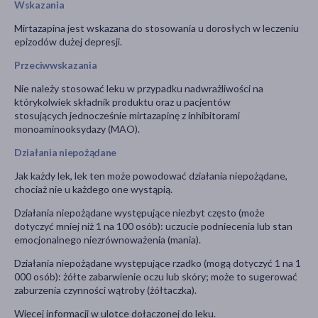
Wskazania
Mirtazapina jest wskazana do stosowania u dorosłych w leczeniu
epizodów dużej depresji.
Przeciwwskazania
Nie należy stosować leku w przypadku nadwrażliwości na
którykolwiek składnik produktu oraz u pacjentów
stosujących jednocześnie mirtazapinę z inhibitorami
monoaminooksydazy (MAO).
Działania niepożądane
Jak każdy lek, lek ten może powodować działania niepożądane,
chociaż nie u każdego one wystąpią.
Działania niepożądane występujące niezbyt często (może
dotyczyć mniej niż 1 na 100 osób): uczucie podniecenia lub stan
emocjonalnego niezrównoważenia (mania).
Działania niepożądane występujące rzadko (mogą dotyczyć 1 na 1
000 osób): żółte zabarwienie oczu lub skóry; może to sugerować
zaburzenia czynności wątroby (żółtaczka).
Więcej informacji w ulotce dołączonej do leku.