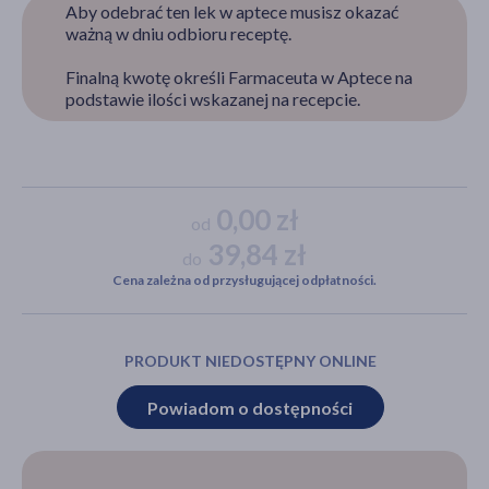
Aby odebrać ten lek w aptece musisz okazać
ważną w dniu odbioru receptę.
Finalną kwotę określi Farmaceuta w Aptece na
akijażu
podstawie ilości wskazanej na recepcie.
Hit
0,00 zł
od
39,84 zł
do
Cena zależna od przysługującej odpłatności.
PRODUKT NIEDOSTĘPNY ONLINE
Powiadom o dostępności