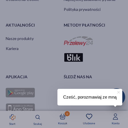
Polityka prywatności
AKTUALNOŚCI
METODY PŁATNOŚCI
Nasze produkty
Kariera
APLIKACJA
ŚLEDŹ NAS NA
Cześć, porozmawiaj ze mną
0
Koszyk
Ulubione
Konto
Start
Szukaj
Strefa okazji
Nowości
Krótkie daty