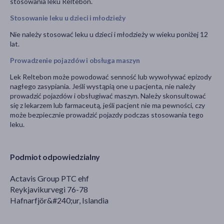
stosowania leku Reltebon.
Stosowanie leku u dzieci i młodzieży
Nie należy stosować leku u dzieci i młodzieży w wieku poniżej 12
lat.
Prowadzenie pojazdów i obsługa maszyn
Lek Reltebon może powodować senność lub wywoływać epizody
nagłego zasypiania. Jeśli wystąpią one u pacjenta, nie należy
prowadzić pojazdów i obsługiwać maszyn. Należy skonsultować
się z lekarzem lub farmaceutą, jeśli pacjent nie ma pewności, czy
może bezpiecznie prowadzić pojazdy podczas stosowania tego
leku.
Podmiot odpowiedzialny
Actavis Group PTC ehf
Reykjavikurvegi 76-78
Hafnarfjör&#240;ur, Islandia