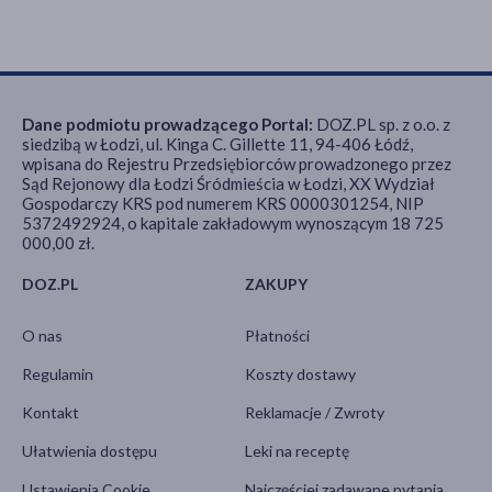
Dane podmiotu prowadzącego Portal:
DOZ.PL sp. z o.o. z
siedzibą w Łodzi, ul. Kinga C. Gillette 11, 94-406 Łódź,
wpisana do Rejestru Przedsiębiorców prowadzonego przez
Sąd Rejonowy dla Łodzi Śródmieścia w Łodzi, XX Wydział
Gospodarczy KRS pod numerem KRS 0000301254, NIP
5372492924, o kapitale zakładowym wynoszącym 18 725
000,00 zł.
DOZ.PL
ZAKUPY
O nas
Płatności
Regulamin
Koszty dostawy
Kontakt
Reklamacje / Zwroty
Ułatwienia dostępu
Leki na receptę
Ustawienia Cookie
Najczęściej zadawane pytania