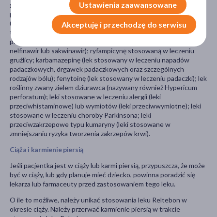
Ustawienia zaawansowane
grzybiczych (takie jak ketokonazol, worykonazol, itrakonazol lub
posakonazol); leki stosowane w leczeniu infekcji bakteryjnych
(takie jak klarytromycyna, erytromycyna lub
Akceptuję i przechodzę do serwisu
telitromycyna); szczególny rodzaj leków znany jako inhibitory
proteazy w leczeniu HIV (np. boceprewir, rytonawir, indynawir,
nelfinawir lub sakwinawir); ryfampicynę stosowaną w leczeniu
gruźlicy; karbamazepinę (lek stosowany w leczeniu napadów
padaczkowych, drgawek padaczkowych oraz szczególnych
rodzajów bólu); fenytoinę (lek stosowany w leczeniu padaczki); lek
roślinny zwany zielem dziurawca (nazywany również Hypericum
perforatum); leki stosowane w leczeniu alergii (leki
przeciwhistaminowe) lub wymiotów (leki przeciwwymiotne); leki
stosowane w leczeniu choroby Parkinsona; leki
przeciwzakrzepowe typu kumaryny (leki stosowane w
zmniejszaniu ryzyka tworzenia zakrzepów krwi).
Ciąża i karmienie piersią
Jeśli pacjentka jest w ciąży lub karmi piersią, przypuszcza, że może
być w ciąży, lub gdy planuje mieć dziecko, powinna poradzić się
lekarza lub farmaceuty przed zastosowaniem tego leku.
O ile to możliwe, należy unikać stosowania leku Reltebon w
okresie ciąży. Należy przerwać karmienie piersią w trakcie