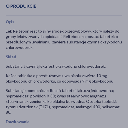
O PRODUKCIE
Opis
Lek Reltebon jest to silny środek przeciwbólowy, który należy do
grupy leków zwanych opioidami. Reltebon ma postać tabletek o
przedłużonym uwalnianiu, zawiera substancje czynną oksykodonu
chlorowodorek.
Skład
Substancją czynną leku jest oksykodonu chlorowodorek.
Każda tabletka o przedłużonym uwalnianiu zawiera 10 mg
oksykodonu chlorowodorku, co odpowiada 9 mg oksykodonu
Substancje pomocnicze: Rdzeń tabletki: laktoza jednowodna;
hypromeloza; powidon K 30; kwas stearynowy; magnezu
stearynian; krzemionka koloidalna bezwodna. Otoczka tabletki:
tytanu dwutlenek (E171), hypromeloza, makrogol 400, polisorbat
80.
Dawkowanie