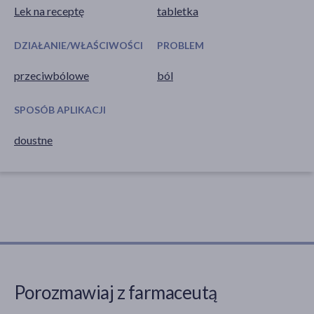
Lek na receptę
tabletka
DZIAŁANIE/WŁAŚCIWOŚCI
PROBLEM
przeciwbólowe
ból
SPOSÓB APLIKACJI
doustne
Porozmawiaj z farmaceutą