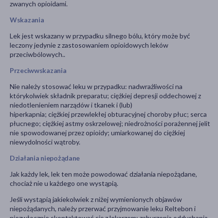
zwanych opioidami.
Wskazania
Lek jest wskazany w przypadku silnego bólu, który może być
leczony jedynie z zastosowaniem opioidowych leków
przeciwbólowych..
Przeciwwskazania
Nie należy stosować leku w przypadku: nadwrażliwości na
którykolwiek składnik preparatu; ciężkiej depresji oddechowej z
niedotlenieniem narządów i tkanek i (lub)
hiperkapnia; ciężkiej przewlekłej obturacyjnej choroby płuc; serca
płucnego; ciężkiej astmy oskrzelowej; niedrożności porażennej jelit
nie spowodowanej przez opioidy; umiarkowanej do ciężkiej
niewydolności wątroby.
Działania niepożądane
Jak każdy lek, lek ten może powodować działania niepożądane,
chociaż nie u każdego one wystąpią.
Jeśli wystąpią jakiekolwiek z niżej wymienionych objawów
niepożądanych, należy przerwać przyjmowanie leku Reltebon i
niezwłocznie skontaktować się z lekarzem: zaburzenia oddychania