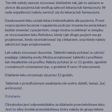
Ten lek należy zawsze stosować dokładnie tak, jak to opisano w
ulotce dla pacjenta lub według zaleceń lekarza lub farmaceuty. W
razie wątpliwości należy zwrócić się do lekarza lub farmaceuty.
Dawkowanie leku ustala lekarz indywidualnie dla pacjenta. Przed
rozpoczęciem leczenia i regularnie podczas trwania leczenia lekarz
będzie omawiać z pacjentem, czego można oczekiwać w związku
ze stosowaniem leku Reltebon, kiedy i jak długo pacjent ma go
przyjmować, kiedy skontaktować się z lekarzem, oraz kiedy należy
zakończyć jego przyjmowanie.
Lek należy stosować doustnie. Tabletki należy połykać w całości
popijając szklanką wody. Można przyjmować tabletki z posiłkiem
lub niezależnie od posiłku. Należy połykać je co 12 godzin, zgodnie
z ustalonych schematem (np. o godzinie 8 rano i 8 wieczorem).
Działanie leku utrzymuje się przez 12 godzin.
Tabletek o przedłużonym uwalnianiu nie wolno dzielić, łamać, żuć,
ani kruszyć.
Działanie
Oksykodon jest odpowiedzialny za działanie przeciwbólowe leku.
Jest to silny środek przeciwbólowy, który należy do grupy leków