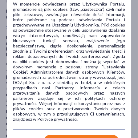
Reltebon.
W momencie odwiedzenia przez Użytkownika Portalu,
gromadzone są pliki cookies (tzw. „ciasteczka”) czyli małe
Lek należy przechowywać w miejscu niewidocznym i
pliki tekstowe, zawierające niewielkie ilości informacji,
niedostępnym dla dzieci, w temperaturze poniżej 25˚C.
które pobierane są podczas odwiedzania Portalu i
przechowywane na Urządzeniu Użytkownika. Pliki cookies
Stosowanie innych leków
są powszechnie stosowane w celu usprawnienia działania
witryn internetowych, umożliwiają nam zapewnienie
Należy powiedzieć lekarzowi lub farmaceucie o wszystkich lekach
kluczowych funkcji serwisu, zwiększenie jego
przyjmowanych przez pacjenta obecnie lub ostatnio, a także o
bezpieczeństwa, ciągłe doskonalenie, personalizację
lekach, które pacjent planuje przyjmować, w tym również o tych,
zgodnie z Twoimi preferencjami oraz wyświetlanie treści i
które wydawane są bez recepty.
reklam dopasowanych do Twoich zainteresowań. Zgoda
na pliki cookies jest dobrowolna i można ją wycofać w
W szczególności należy poinformować lekarza, jeśli pacjent
dowolnym momencie z poziomu strony "Ustawienia
stosuje: leki nazywane inhibitorami monoaminooksydazy (takich
Cookie". Administratorem danych osobowych Klientów,
jak moklobemid, fenelzyna, izoniazyd, tranylocypromina lub
gromadzonych za pośrednictwem strony www.doz.pl, jest
DOZ.pl Sp. z o. o. z siedzibą w Łodzi, a w niektórych
selegilina) lub przyjmował tego typu leki w ostatnich dwóch
przypadkach nasi Partnerzy. Informacja o celach
tygodniach; leki ułatwiające zasypianie lub uspakajające (np. leki
przetwarzania danych osobowych przez naszych
nasenne, środki uspakajające, w tym bezodiazepiny); leki
partnerów znajduje się w ich politykach ochrony
stosowane w leczeniu depresji (np. paroksetyna lub
prywatności. Więcej informacji o korzystaniu przez nas z
fluoksetyna); leki stosowane w leczeniu zaburzeń psychicznych
plików cookies oraz o przetwarzaniu Twoich danych
lub psychiatrycznych (tj. fenotiazyny lub leki
osobowych, w tym o przysługujących Ci uprawnieniach,
neuroleptyczne); inne silne analgetyki (opioidy); leki zwiotczające
znajdziesz w Polityce prywatności.
mięśnie; chinidyna (lek stosowany w leczeniu szybkiego bicia
serca); cymetydyna (lek stosowany w owrzodzeniu żołądka,
niestrawności lub zgadze); leki stosowane w leczeniu infekcji