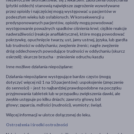
(płytki oddech) stanowią największe zagrożenie wywoływane
przez opioidy i najczęściej mogą występować u pacjentów w
podeszłym wieku lub osłabionych. W konsekwencji u
predysponowanych pacjentów, opioidy mogą powodować
występowanie poważnych spadków ciśnienia krwi; ciężkie reakcje
nadwrażliwości (reakcje anafilaktyczne), które mogą powodować
pokrzywkę, opuchnięcie twarzy, ust, jamy ustnej, języka, lub gardła
lub trudności w oddychaniu; zwężenie źrenic; nagłe zwężenie
dróg oddechowych powodujące trudności w oddychaniu (skurcz
oskrzeli); skurcze brzucha - zniesienie odruchu kaszlu
Inne możliwe działania niepożądane:
Działania niepożądane występujące bardzo często (mogą
dotyczyć więcej niż 1 na 10 pacjentów): uspokojenie (zmęczenie
do senności) – jest to najbardziej prawdopodobne na początku
przyjmowania tabletek lub w przypadku zwiększenia dawki, ale
zwykle ustępuje po kilku dniach; zawroty głowy, ból
głowy; zaparcia, mdłości (nudności), wymioty; świąd.
Więcej informacji w ulotce dołączonej do leku.
Ostrzeżenia i środki ostrożności