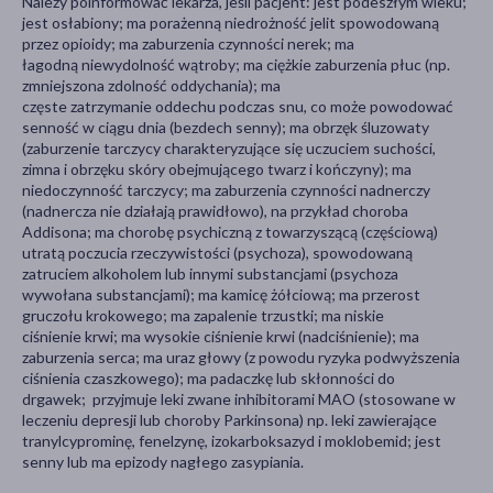
Należy poinformować lekarza, jeśli pacjent: jest podeszłym wieku;
jest osłabiony; ma porażenną niedrożność jelit spowodowaną
przez opioidy; ma zaburzenia czynności nerek; ma
łagodną niewydolność wątroby; ma ciężkie zaburzenia płuc (np.
zmniejszona zdolność oddychania); ma
częste zatrzymanie oddechu podczas snu, co może powodować
senność w ciągu dnia (bezdech senny); ma obrzęk śluzowaty
(zaburzenie tarczycy charakteryzujące się uczuciem suchości,
zimna i obrzęku skóry obejmującego twarz i kończyny); ma
niedoczynność tarczycy; ma zaburzenia czynności nadnerczy
(nadnercza nie działają prawidłowo), na przykład choroba
Addisona; ma chorobę psychiczną z towarzyszącą (częściową)
utratą poczucia rzeczywistości (psychoza), spowodowaną
zatruciem alkoholem lub innymi substancjami (psychoza
wywołana substancjami); ma kamicę żółciową; ma przerost
gruczołu krokowego; ma zapalenie trzustki; ma niskie
ciśnienie krwi; ma wysokie ciśnienie krwi (nadciśnienie); ma
zaburzenia serca; ma uraz głowy (z powodu ryzyka podwyższenia
ciśnienia czaszkowego); ma padaczkę lub skłonności do
drgawek; przyjmuje leki zwane inhibitorami MAO (stosowane w
leczeniu depresji lub choroby Parkinsona) np. leki zawierające
tranylcyprominę, fenelzynę, izokarboksazyd i moklobemid; jest
senny lub ma epizody nagłego zasypiania.