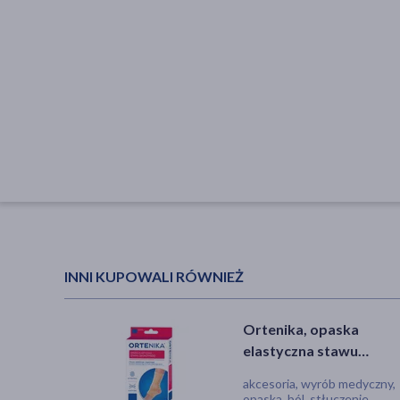
INNI KUPOWALI RÓWNIEŻ
Ortenika, opaska
elastyczna stawu
skokowego, rozmiar M,
akcesoria, wyrób medyczny,
szt.
opaska, ból, stłuczenie,