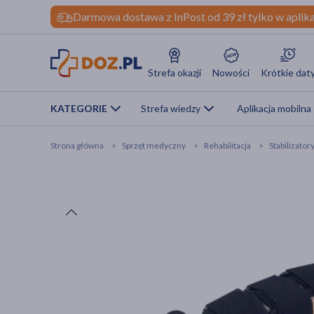
Darmowa dostawa z InPost od 39 zł tylko w aplika
Strefa okazji
Nowości
Krótkie dat
KATEGORIE
Strefa wiedzy
Aplikacja mobilna
Strona główna
Sprzęt medyczny
Rehabilitacja
Stabilizatory