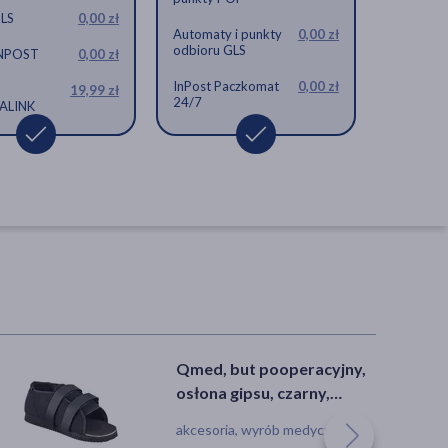
GLS
0,00 zł
Automaty i punkty
0,00 zł
odbioru GLS
INPOST
0,00 zł
InPost Paczkomat
0,00 zł
19,99 zł
24/7
ALINK
zedramię z ujęciem kciuka, lewa
 na dłoń i przedramię z ujęciem kciuka,
OSP-FT Szyna na dłoń i przedramię z
kciuka, lewa ręka, rozmiar S
 zł
Qmed, but pooperacyjny,
osłona gipsu, czarny,
rozmiar XL, 1 szt.
akcesoria, wyrób medyczny