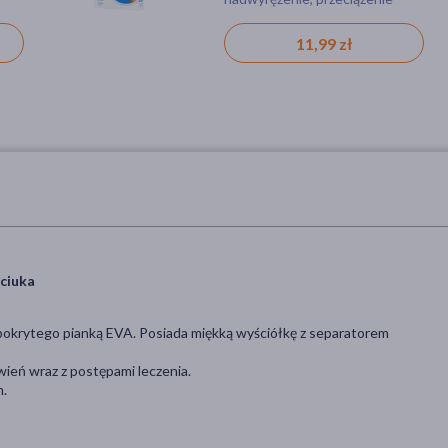
awy
11,99 zł
ciuka
pokrytego pianką EVA. Posiada miękką wyściółkę z separatorem
ień wraz z postępami leczenia.
m.