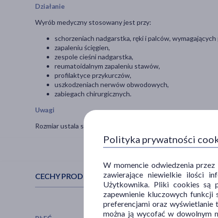
Działanie
Wyrób medyczny stosowany jest przy:
schorzeniach nadgarstka, ręki i palców, wymagających po
zapaleniu ścięgien,
zespole cieśni nadgarstka,
reumatoidalnym zapaleniu stawów,
profilaktyce przykurczów,
uszkodzeniach nerwów obwodowych,
zabiegach chirurgicznych.
Uwagi
Rozmiar ustala się na podstawie pomiaru szerokości ręki w
Polityka prywatności coo
W momencie odwiedzenia przez Uż
zawierające niewielkie ilości 
CECHY PRODUKTU
Użytkownika. Pliki cookies są 
zapewnienie kluczowych funkcji s
preferencjami oraz wyświetlanie 
można ją wycofać w dowolnym mo