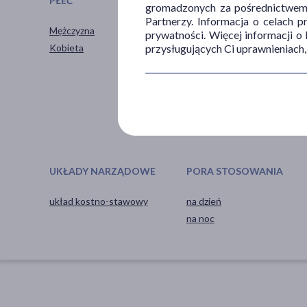
PŁEĆ
WIEK
gromadzonych za pośrednictwem s
Partnerzy. Informacja o celach 
Mężczyzna
dla dorosłych
prywatności. Więcej informacji o
przysługujących Ci uprawnieniach,
Kobieta
dla seniorów
20+
30+
40+
pokaż więcej ...
UKŁADY NARZĄDOWE
PORA STOSOWANIA
układ kostno-stawowy
na dzień
na noc