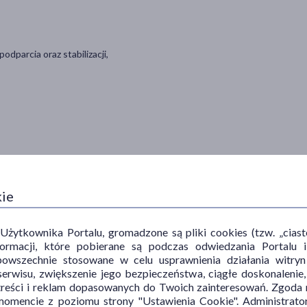
dparcia oraz stabilizacji,
 centymetrach na wysokości stawów śródręczno-paliczkowych.
kie
ytkownika Portalu, gromadzone są pliki cookies (tzw. „ciastec
informacji, które pobierane są podczas odwiedzania Portal
powszechnie stosowane w celu usprawnienia działania witryn
erwisu, zwiększenie jego bezpieczeństwa, ciągłe doskonalenie
treści i reklam dopasowanych do Twoich zainteresowań. Zgoda n
mencie z poziomu strony "Ustawienia Cookie". Administrat