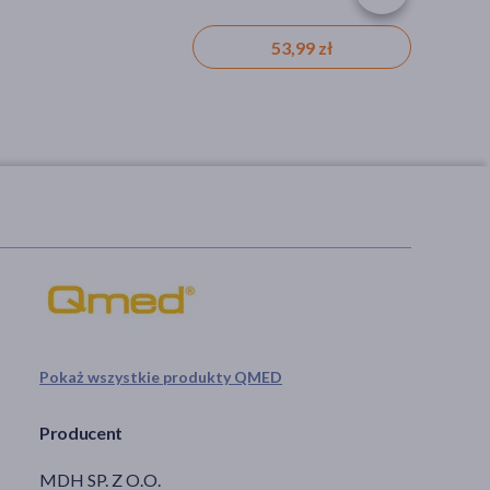
53,99 zł
Pokaż wszystkie produkty QMED
Producent
MDH SP. Z O.O.