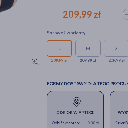
209,99 zł
Wyb
Sprawdź warianty
L
M
S
209,99 zł
209,99 zł
209,99 zł
FORMY DOSTAWY DLA TEGO PRODU
ODBIÓR W APTECE
WYS
Odbiór w aptece
0,00 zł
Kurier 