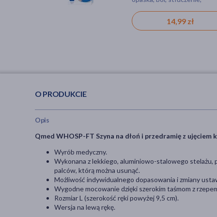
zwichnięcie, przeciążone st
14,99 zł
O PRODUKCIE
Opis
Qmed WHOSP-FT Szyna na dłoń i przedramię z ujęciem k
Wyrób medyczny.
Wykonana z lekkiego, aluminiowo-stalowego stelażu, 
palców, którą można usunąć.
Możliwość indywidualnego dopasowania i zmiany ustaw
Wygodne mocowanie dzięki szerokim taśmom z rzepe
Rozmiar L (szerokość ręki powyżej 9,5 cm).
Wersja na lewą rękę.