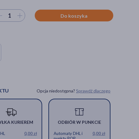
ierz ilość
Do koszyka
KTU
Opcja niedostępna?
Sprawdź dlaczego
YŁKA KURIEREM
ODBIÓR W PUNKCIE
DHL
0,00 zł
Automaty DHL i
0,00 zł
punkty POP