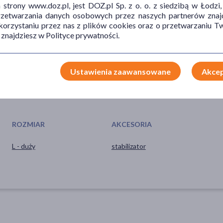
TYP PRODUKTU
DZIAŁANIE/WŁAŚCIWOŚCI
PR
trony www.doz.pl, jest DOZ.pl Sp. z o. o. z siedzibą w Łodzi,
przetwarzania danych osobowych przez naszych partnerów znajd
Akcesoria
ochronne
reu
 korzystaniu przez nas z plików cookies oraz o przetwarzaniu
 znajdziesz w Polityce prywatności.
Sprzęt medyczny
zap
Wyrób medyczny
Ustawienia zaawansowane
Akcep
ROZMIAR
AKCESORIA
L - duży
stabilizator