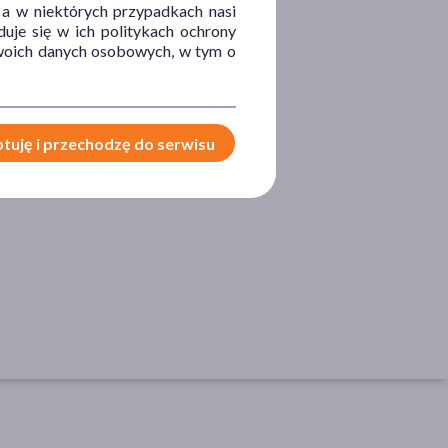
OBLEM
CZĘŚĆ CIAŁA
 a w niektórych przypadkach nasi
uje się w ich politykach ochrony
matyzm
dłonie
 Twoich danych osobowych, w tym o
alenie
kciuk
nadgarstek
ręce
tuję i przechodzę do serwisu
stawy