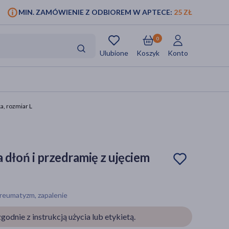
MIN. ZAMÓWIENIE Z ODBIOREM W APTECE:
25 ZŁ
0
Ulubione
Koszyk
Konto
a, rozmiar L
łoń i przedramię z ujęciem
L
 reumatyzm, zapalenie
godnie z instrukcją użycia lub etykietą.