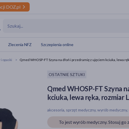
cji DOZ.pl
y
Zlecenia NFZ
Szczepienia online
 i opaski
Qmed WHOSP-FT Szyna na dłoń i przedramię z ujęciem kciuka, lewa ręk
OSTATNIE SZTUKI
Qmed WHOSP-FT Szyna na d
kciuka, lewa ręka, rozmiar 
akcesoria, sprzęt medyczny, wyrób medyczny,
To jest wyrób medyczny. Stosuj go z