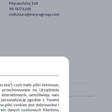
Maratońska 104
94-007 Łódź
mdh.biuro@meyragroup.com
zka”) czyli małe pliki tekstowe,
u i przechowywane na Urządzeniu
 internetowych, umożliwiają nam
, personalizację zgodnie z Twoimi
a pliki cookies jest dobrowolna i
orem danych osobowych Klientów,