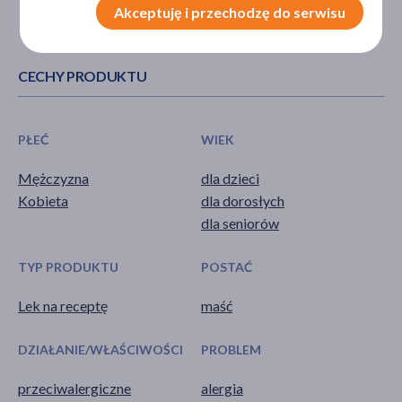
Akceptuję i przechodzę do serwisu
CECHY PRODUKTU
PŁEĆ
WIEK
Mężczyzna
dla dzieci
Kobieta
dla dorosłych
dla seniorów
TYP PRODUKTU
POSTAĆ
Lek na receptę
maść
DZIAŁANIE/WŁAŚCIWOŚCI
PROBLEM
przeciwalergiczne
alergia