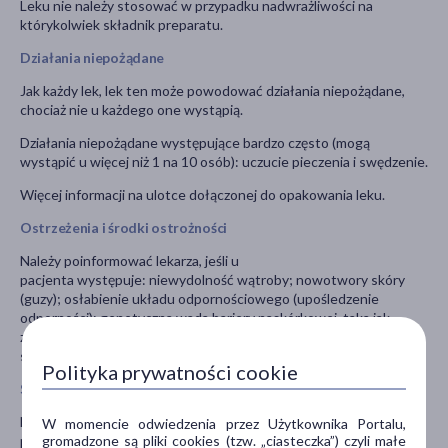
Leku nie należy stosować w przypadku nadwrażliwości na
którykolwiek składnik preparatu.
Działania niepożądane
Jak każdy lek, lek ten może powodować działania niepożądane,
chociaż nie u każdego one wystąpią.
Działania niepożądane występujące bardzo często (mogą
wystąpić u więcej niż 1 na 10 osób): uczucie pieczenia i swędzenie.
Więcej informacji na ulotce dołączonej do opakowania leku.
Ostrzeżenia i środki ostrożności
Należy poinformować lekarza, jeśli u
pacjenta występuje: niewydolność wątroby; nowotwory skóry
(guzy); osłabienie układu odpornościowego (upośledzenie
odporności); genetyczna wada bariery naskórkowej, taka jak
zespół Nethertona; obrzęk węzłów chłonnych; zakażone zmiany
skórne; zmiana w wyglądzie skóry.
Polityka prywatności cookie
Stosowanie innych leków
Należy powiedzieć lekarzowi lub farmaceucie o wszystkich lekach
W momencie odwiedzenia przez Użytkownika Portalu,
gromadzone są pliki cookies (tzw. „ciasteczka”) czyli małe
przyjmowanych przez pacjenta obecnie lub ostatnio, a także o