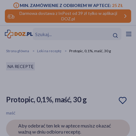
MIN. ZAMÓWIENIE Z ODBIOREM W APTECE:
25 ZŁ
Darmowa dostawa z InPost od 39 zł tylko w aplikacji
DOZ.pl
w
Hit
Hit
Strona główna
Leki na receptę
Protopic, 0,1%, maść, 30 g
ofory
NA RECEPTĘ
do makijażu
dzieci
ść
Hit
Hit
ące
rmową
kijażu
Protopic, 0,1%, maść, 30 g
ść
Hit
maść
w
Hit
Hit
Aby odebrać ten lek w aptece musisz okazać
ważną w dniu odbioru receptę.
ść
Hit