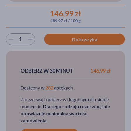
146,99 zł
489,97 zł / 100 g
akijażu
Wybierz ilość
Do koszyka
Hit
ODBIERZ W 30 MINUT
146,99 zł
Dostępny w
282
aptekach .
Zarezerwuj i odbierz w dogodnym dla siebie
momencie.
Dla tego rodzaju rezerwacji nie
obowiązuje minimalna wartość
zamówienia.