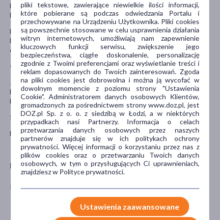
pliki tekstowe, zawierające niewielkie ilości informacji,
lekach, które pacjent planuje przyjmować, w tym również o tych,
które pobierane są podczas odwiedzania Portalu i
które wydawane są bez recepty.
przechowywane na Urządzeniu Użytkownika. Pliki cookies
są powszechnie stosowane w celu usprawnienia działania
Można stosować kremy nawilżające i płyny kosmetyczne w czasie
witryn internetowych, umożliwiają nam zapewnienie
leczenia maścią Protopic, lecz nie należy ich używać w ciągu
kluczowych funkcji serwisu, zwiększenie jego
dwóch godzin po zastosowaniu leku Protopic.
bezpieczeństwa, ciągłe doskonalenie, personalizację
zgodnie z Twoimi preferencjami oraz wyświetlanie treści i
Ciąża i karmienie piersią
reklam dopasowanych do Twoich zainteresowań. Zgoda
na pliki cookies jest dobrowolna i można ją wycofać w
Jeśli pacjentka jest w ciąży lub karmi piersią, przypuszcza, że może
dowolnym momencie z poziomu strony "Ustawienia
być w ciąży, lub gdy planuje mieć dziecko, powinna poradzić się
Cookie". Administratorem danych osobowych Klientów,
lekarza lub farmaceuty przed zastosowaniem tego leku.
gromadzonych za pośrednictwem strony www.doz.pl, jest
DOZ.pl Sp. z o. o. z siedzibą w Łodzi, a w niektórych
Stosowanie leku u dzieci i młodzieży
przypadkach nasi Partnerzy. Informacja o celach
przetwarzania danych osobowych przez naszych
Decyzję o stosowaniu leku u dzieci podejmuje lekarz.
partnerów znajduje się w ich politykach ochrony
prywatności. Więcej informacji o korzystaniu przez nas z
plików cookies oraz o przetwarzaniu Twoich danych
osobowych, w tym o przysługujących Ci uprawnieniach,
Producent
znajdziesz w Polityce prywatności.
FUJISAWA
Ustawienia zaawansowane