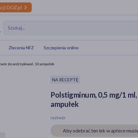
cji DOZ.pl
y
Zlecenia NFZ
Szczepienia online
ztwór do wstrzykiwań, 10 ampułek
NA RECEPTĘ
Polstigminum, 0,5 mg/1 ml,
ampułek
roztwór
Aby odebrać ten lek w aptece musis