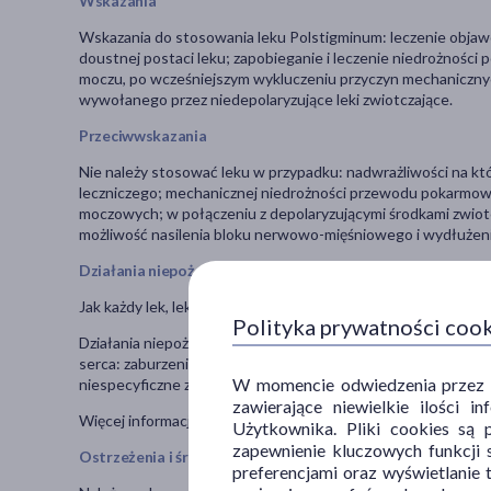
Wskazania
Wskazania do stosowania leku Polstigminum: leczenie objaw
doustnej postaci leku; zapobieganie i leczenie niedrożnoś
moczu, po wcześniejszym wykluczeniu przyczyn mechaniczn
wywołanego przez niedepolaryzujące leki zwiotczające.
Przeciwwskazania
Nie należy stosować leku w przypadku: nadwrażliwości na kt
leczniczego; mechanicznej niedrożności przewodu pokarmow
moczowych; w połączeniu z depolaryzującymi środkami zwiotc
możliwość nasilenia bloku nerwowo-mięśniowego i wydłużen
Działania niepożądane
Jak każdy lek, lek ten może powodować działania niepożądane
Polityka prywatności coo
Działania niepożądane o nieznanej częstości (nie może być
serca: zaburzenia rytmu serca (bradykardia zatokowa, tachy
W momencie odwiedzenia przez Uż
niespecyficzne zmiany w zapisie EKG, zatrzymanie akcji serca, 
zawierające niewielkie ilości 
Więcej informacji w ulotce dołączonej do leku.
Użytkownika. Pliki cookies są 
zapewnienie kluczowych funkcji s
Ostrzeżenia i środki ostrożności
preferencjami oraz wyświetlanie 