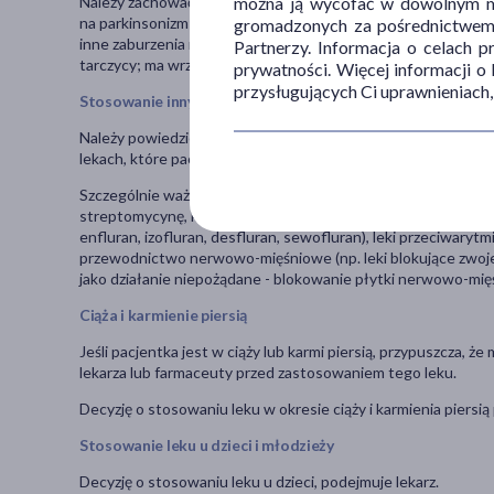
można ją wycofać w dowolnym mo
Należy zachować ostrożność oraz poinformować lekarza, jeśl
na parkinsonizm; jest po niedawno przebytym zamknięciem tę
gromadzonych za pośrednictwem s
inne zaburzenia rytmu serca; ma niedociśnienie; ma wagot
Partnerzy. Informacja o celach 
tarczycy; ma wrzody żołądka lub dwunastnicy.
prywatności. Więcej informacji o
przysługujących Ci uprawnieniach,
Stosowanie innych leków
Należy powiedzieć lekarzowi lub farmaceucie o wszystkich le
lekach, które pacjent planuje stosować, również tych, które
Szczególnie ważna jest informacja jeśli pacjent stosuje: nie
streptomycynę, kanamycynę); leki znieczulające miejscowo i ni
enfluran, izofluran, desfluran, sewofluran), leki przeciwarytm
przewodnictwo nerwowo-mięśniowe (np. leki blokujące zwo
jako działanie niepożądane - blokowanie płytki nerwowo-mię
Ciąża i karmienie piersią
Jeśli pacjentka jest w ciąży lub karmi piersią, przypuszcza, ż
lekarza lub farmaceuty przed zastosowaniem tego leku.
Decyzję o stosowaniu leku w okresie ciąży i karmienia piersią
Stosowanie leku u dzieci i młodzieży
Decyzję o stosowaniu leku u dzieci, podejmuje lekarz.