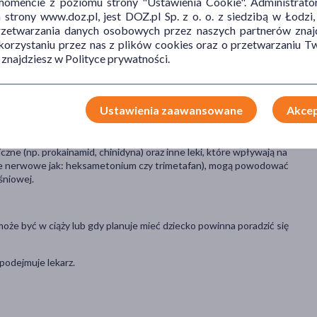
mencie z poziomu strony "Ustawienia Cookie". Administrat
i pacjent: choruje na astmę oskrzelową; ma padaczkę; choruje
tnicy wieńcowej; ma bradykardię (rzadkoskurcz) lub
trony www.doz.pl, jest DOZ.pl Sp. z o. o. z siedzibą w Łodzi,
onię (wzmożona pobudliwość nerwu błędnego); ma nadczynność
przetwarzania danych osobowych przez naszych partnerów znajd
 korzystaniu przez nas z plików cookies oraz o przetwarzaniu
 znajdziesz w Polityce prywatności.
kach przyjmowanych przez pacjenta obecnie lub ostatnio, a także o
 wydawane są bez recepty.
Ustawienia zaawansowane
Akcep
które antybiotyki z grupy aminoglikozydów (neomycynę,
ektóre leki znieczulające ogólnie (np. halotan, cyklopropan,
iczne (np. prokainamid, chinidyna) oraz inne leki, które wpływają na
je nerwowe jak: heksametonium czy trimetafan), mogą powodować
śniowej.
e może być w ciąży lub gdy planuje mieć dziecko powinna poradzić się
 podejmuje lekarz.