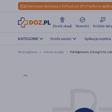
Darmowa dostawa z InPost od 39 zł tylko w aplika
Strefa okazji
Nowości
Krótkie dat
KATEGORIE
Strefa wiedzy
Aplikacja mobilna
Strona główna
Leki na receptę
Polstigminum, 0,5 mg/1 ml, ro