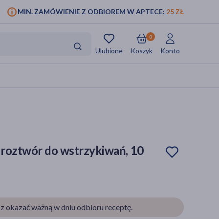
MIN. ZAMÓWIENIE Z ODBIOREM W APTECE:
25 ZŁ
0
Ulubione
Koszyk
Konto
 roztwór do wstrzykiwań, 10
z okazać ważną w dniu odbioru receptę.