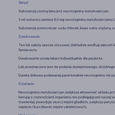
Skład
Substancją czynną leku jest neostygminy metylosiarczan.
1 ml roztworu zawiera 0,5 mg neostygminy metylosiarczanu (
Substancje pomocnicze: sodu chlorek, kwas solny stężony, 
Dawkowanie
Ten lek należy zawsze stosować dokładnie według zaleceń leka
farmaceuty.
Dawkowanie ustala lekarz indywidualnie dla pacjenta.
Lek przeznaczony jest do podania domięśniowego, dożylnego
Dawka dobowa podawanej parenteralnie neostygminy nie pow
Działanie
Neostygminy metylosiarczan zwiększa aktywność układu p
kierujący czynnościami organizmu nie podlegającymi naszej 
trawienia), powoduje skurcz mięśni gładkich, zwiększa perysta
napięcie i kurczliwość mięśni szkieletowych.