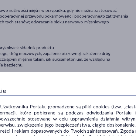
owe nużliwości mięśni w przypadku, gdy nie można zastosować
ci pooperacyjnej przewodu pokarmowego i pooperacyjnego zatrzymania
ych tych stanów; odwracanie bloku nerwowo-mięśniowego
órykolwiek składnik produktu
ego, dróg moczowych, zapalenie otrzewnej, zakażenie dróg
zającymi mięśnie takimi, jak suksametonium, ze względu na
ie bezdechu.
, chociaż nie u każdego one wystąpią.
kie
 oszacowana na podstawie dostępnych danych): Zaburzenia
kardia, blok przedsionkowo; komorowy, rytm węzłowy),
ytkownika Portalu, gromadzone są pliki cookies (tzw. „ciastec
omdlenia i spadki ciśnienia krwi.
informacji, które pobierane są podczas odwiedzania Portal
powszechnie stosowane w celu usprawnienia działania witryn
erwisu, zwiększenie jego bezpieczeństwa, ciągłe doskonalenie
treści i reklam dopasowanych do Twoich zainteresowań. Zgoda n