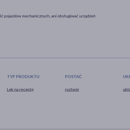
ić pojazdów mechanicznych, ani obsługiwać urządzeń
TYP PRODUKTU
POSTAĆ
UK
Lek na receptę
roztwór
ukł