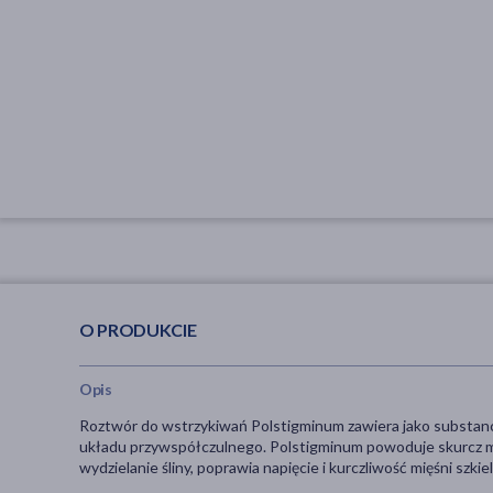
O PRODUKCIE
Opis
Roztwór do wstrzykiwań Polstigminum zawiera jako substanc
układu przywspółczulnego. Polstigminum powoduje skurcz mięś
wydzielanie śliny, poprawia napięcie i kurczliwość mięśni szki