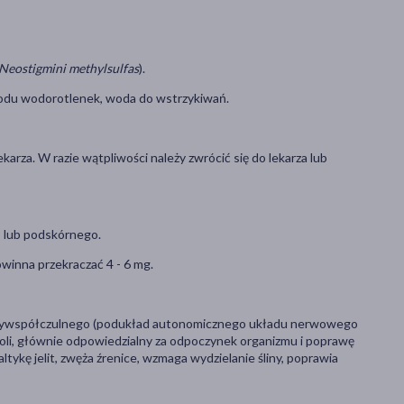
Neostigmini methylsulfas
).
sodu wodorotlenek, woda do wstrzykiwań.
rza. W razie wątpliwości należy zwrócić się do lekarza lub
 lub podskórnego.
inna przekraczać 4 - 6 mg.
rzywspółczulnego (podukład autonomicznego układu nerwowego
woli, głównie odpowiedzialny za odpoczynek organizmu i poprawę
ltykę jelit, zwęża źrenice, wzmaga wydzielanie śliny, poprawia