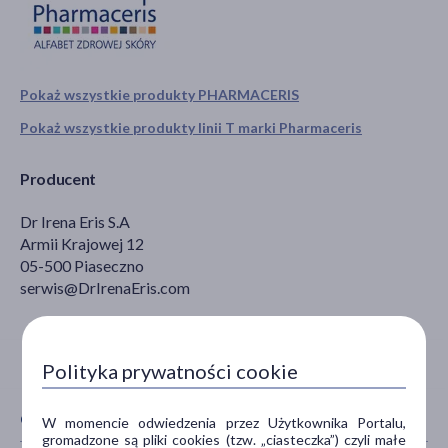
Pokaż wszystkie produkty PHARMACERIS
Pokaż wszystkie produkty linii T marki Pharmaceris
Producent
Dr Irena Eris S.A
Armii Krajowej 12
05-500 Piaseczno
serwis@DrIrenaEris.com
Polityka prywatności cookie
CECHY PRODUKTU
W momencie odwiedzenia przez Użytkownika Portalu,
gromadzone są pliki cookies (tzw. „ciasteczka”) czyli małe