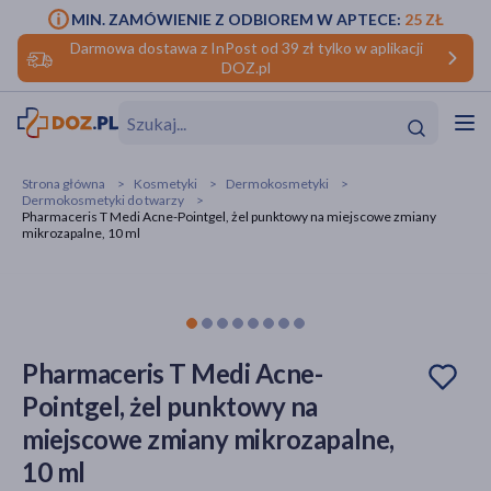
MIN. ZAMÓWIENIE Z ODBIOREM W APTECE:
25 ZŁ
Darmowa dostawa z InPost od 39 zł tylko w aplikacji
DOZ.pl
w
Hit
Hit
Strona główna
Kosmetyki
Dermokosmetyki
Dermokosmetyki do twarzy
ofory
Pharmaceris T Medi Acne-Pointgel, żel punktowy na miejscowe zmiany
mikrozapalne, 10 ml
do makijażu
dzieci
ść
Hit
Hit
ące
rmową
kijażu
Pharmaceris T Medi Acne-
ść
Hit
Pointgel, żel punktowy na
w
Hit
Hit
miejscowe zmiany mikrozapalne,
10 ml
ść
Hit