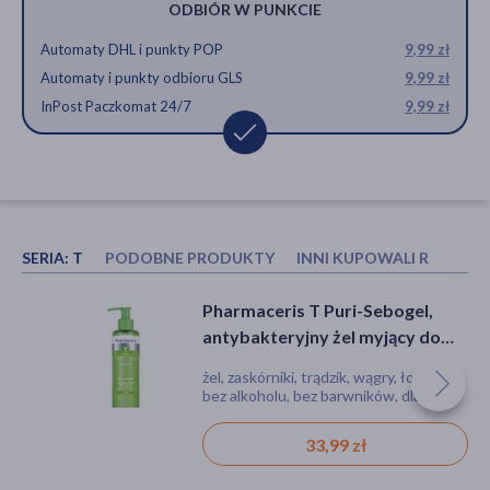
ODBIÓR W PUNKCIE
Automaty DHL i punkty POP
9,99 zł
Automaty i punkty odbioru GLS
9,99 zł
InPost Paczkomat 24/7
9,99 zł
SERIA:
T
PODOBNE PRODUKTY
INNI KUPOWALI RÓWNIE
Bioliq Dermo, serum punktowe
Pharmaceris T Puri-Sebogel,
Pharmaceris T Puri-Sebogel,
na trądzik, 15 ml
antybakteryjny żel myjący do
antybakteryjny żel myjący do
twarzy przeciw
twarzy przeciw
serum, zaskórniki, trądzik, wągry
żel, zaskórniki, trądzik, wągry, łojotok,
żel, zaskórniki, trądzik, wągry, łojotok,
niedoskonałościom, 190 ml
niedoskonałościom, 190 ml
bez alkoholu, bez barwników, dla
bez alkoholu, bez barwników, dla
wegan
wegan
19,29 zł
33,99 zł
33,99 zł