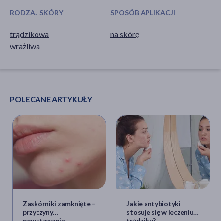
RODZAJ SKÓRY
SPOSÓB APLIKACJI
trądzikowa
na skórę
wrażliwa
POLECANE ARTYKUŁY
Zaskórniki zamknięte –
Jakie antybiotyki
przyczyny
stosuje się w leczeniu
powstawania,
trądziku?