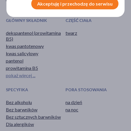
Akceptuję i przechodzę do serwisu
zaskórniki
GŁÓWNY SKŁADNIK
CZĘŚĆ CIAŁA
dekspantenol (prowitamina
twarz
B5)
kwas pantotenowy
kwas salicylowy
pantenol
prowitamina B5
pokaż więcej ...
SPECYFIKA
PORA STOSOWANIA
Bez alkoholu
na dzień
Bez barwników
na noc
Bez sztucznych barwników
Dla alergików