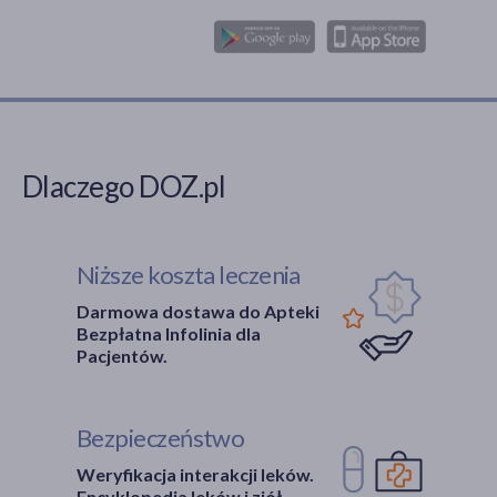
dostępnymi bez
recepty, niektóre jego
postacie wymagają
wdrożenia
farmakoterapii pod
kontrolą lekarza, w
tym antybiotyków.
Dlaczego DOZ.pl
Niższe koszta leczenia
Darmowa dostawa do Apteki
Bezpłatna Infolinia dla
Pacjentów.
Bezpieczeństwo
Weryfikacja interakcji leków.
Encyklopedia leków i ziół