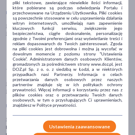
pliki tekstowe, zawierające niewielkie ilości informacji,
które pobierane są podczas odwiedzania Portalu i
PŁEĆ
WIEK
przechowywane na Urządzeniu Użytkownika. Pliki cookies
są powszechnie stosowane w celu usprawnienia działania
witryn internetowych, umożliwiają nam zapewnienie
Mężczyzna
dla młodzieży
kluczowych funkcji serwisu, zwiększenie jego
Kobieta
dla dorosłych
bezpieczeństwa, ciągłe doskonalenie, personalizację
zgodnie z Twoimi preferencjami oraz wyświetlanie treści i
20+
reklam dopasowanych do Twoich zainteresowań. Zgoda
30+
na pliki cookies jest dobrowolna i można ją wycofać w
dowolnym momencie z poziomu strony "Ustawienia
40+
Cookie". Administratorem danych osobowych Klientów,
gromadzonych za pośrednictwem strony www.doz.pl, jest
DOZ.pl Sp. z o. o. z siedzibą w Łodzi, a w niektórych
TYP PRODUKTU
POSTAĆ
przypadkach nasi Partnerzy. Informacja o celach
przetwarzania danych osobowych przez naszych
Dermokosmetyk
żel
partnerów znajduje się w ich politykach ochrony
prywatności. Więcej informacji o korzystaniu przez nas z
Kosmetyk
plików cookies oraz o przetwarzaniu Twoich danych
osobowych, w tym o przysługujących Ci uprawnieniach,
znajdziesz w Polityce prywatności.
DZIAŁANIE/WŁAŚCIWOŚCI
PROBLEM
łagodzące
trądzik
przeciwbakteryjne
wągry
Ustawienia zaawansowane
regenerujące
zaczerwienienie