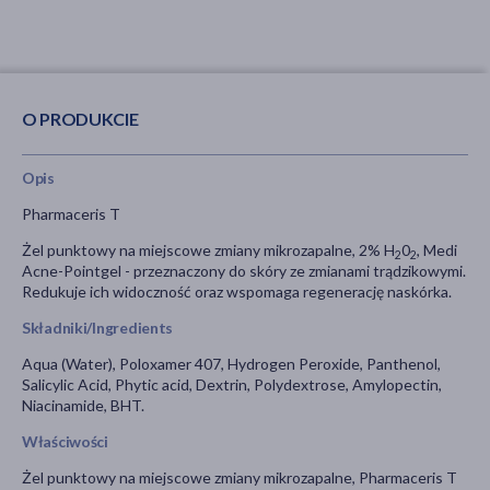
O PRODUKCIE
Opis
Pharmaceris T
Żel punktowy na miejscowe zmiany mikrozapalne, 2% H
0
, Medi
2
2
Acne-Pointgel - przeznaczony do skóry ze zmianami trądzikowymi.
Redukuje ich widoczność oraz wspomaga regenerację naskórka.
Składniki/Ingredients
Aqua (Water), Poloxamer 407, Hydrogen Peroxide, Panthenol,
Salicylic Acid, Phytic acid, Dextrin, Polydextrose, Amylopectin,
Niacinamide, BHT.
Właściwości
Żel punktowy na miejscowe zmiany mikrozapalne, Pharmaceris T