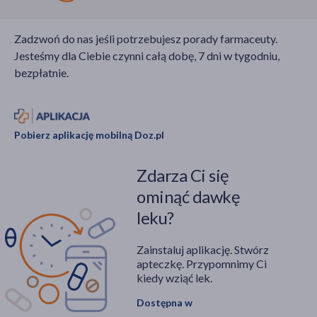
krostkowych. Problem
(wcześniej
ten dotyczy nie tylko
Propionibacterium
Zadzwoń do nas jeśli potrzebujesz porady farmaceuty.
młodzieży w okresie
acnes) oraz rozwój
Jesteśmy dla Ciebie czynni całą dobę, 7 dni w tygodniu,
dojrzewania, ale coraz
stanu zapalnego.
bezpłatnie.
częściej także osób
Podobne mechanizmy
dorosłych, u których
zapalne, choć o innym
mechanizm blokowania
podłożu, występują w
ujść mieszków
trądziku różowatym
Pobierz aplikację mobilną Doz.pl
włosowych jest ściśle
(rosacea) –
powiązany ze stylem
odrębnej jednostce chorobowe
Zdarza Ci się
życia, gospodarką
w której
hormonalną oraz
antybiotykoterapia
ominąć dawkę
błędami w rutynie
również ma istotne
leku?
pielęgnacyjnej.
znaczenie. Mimo że
wiele przypadków
Zainstaluj aplikację. Stwórz
trądziku ma łagodny
apteczkę. Przypomnimy Ci
przebieg i dobrze
kiedy wziąć lek.
reaguje
Dostępna w
na leczenie preparatami