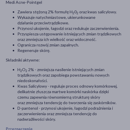
Medi Acne-Pointgel
Zawiera stężoną 2% formułę H
0
oraz kwas salicylowy.
2
2
Wykazuje natychmiastowe, ukierunkowane
działanie przeciwtrądzikowe.
Przynosi ukojenie, łagodzi oraz redukuje zaczerwienienia.
Przyspiesza ustępowanie istniejących zmian trądzikowych
oraz zmniejsza ich wielkość oraz widoczność.
Ogranicza rozwój zmian zapalnych.
Regeneruje skórę.
Składniki aktywne:
H
O
2% - zmniejsza nasilenie istniejących zmian
2
2
trądzikowych oraz zapobiega powstawaniu nowych
niedoskonałości.
Kwas Salicylowy - reguluje proces odnowy komórkowej,
delikatnie złuszcza martwe komórki naskórka dzięki
czemu zapewnia równomierną strukturę skóry
oraz zmniejsza tendencję do tworzenia się zaskórników.
D-pantenol - przynosi ukojenie, łagodzi podrażnienia i
zaczerwienienia oraz zmniejsza tendencję do
nadwrażliwości skóry.
Przeznaczenie