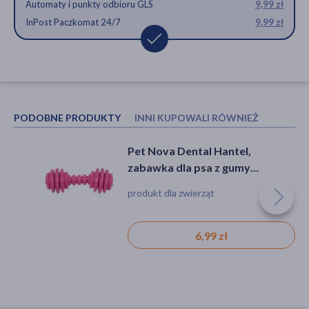
Automaty i punkty odbioru GLS
9,99 zł
InPost Paczkomat 24/7
9,99 zł
PODOBNE PRODUKTY
INNI KUPOWALI RÓWNIEŻ
Pet Nova Dental Hantel,
Foresto, obroża dla psów
zabawka dla psa z gumy
powyżej 8 kg, 1 szt.
termoplastycznej, aromat
produkt dla zwierząt
produkt dla zwierząt, produkt leczniczy
miętowy, 12 cm, różowy, 1 szt.
weterynaryjny
126,99 zł
6,99 zł