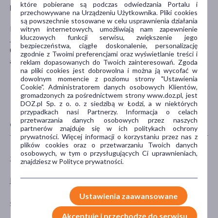
które pobierane są podczas odwiedzania Portalu i
Dystrybutor
przechowywane na Urządzeniu Użytkownika. Pliki cookies
są powszechnie stosowane w celu usprawnienia działania
Hurtownia Zoologiczna ARA Sp. z o.o.
witryn internetowych, umożliwiają nam zapewnienie
kluczowych funkcji serwisu, zwiększenie jego
Jutrzenki 83B
bezpieczeństwa, ciągłe doskonalenie, personalizację
02-230 Warszawa
zgodnie z Twoimi preferencjami oraz wyświetlanie treści i
ara@ara.waw.pl
reklam dopasowanych do Twoich zainteresowań. Zgoda
na pliki cookies jest dobrowolna i można ją wycofać w
dowolnym momencie z poziomu strony "Ustawienia
Cookie". Administratorem danych osobowych Klientów,
gromadzonych za pośrednictwem strony www.doz.pl, jest
DOZ.pl Sp. z o. o. z siedzibą w Łodzi, a w niektórych
przypadkach nasi Partnerzy. Informacja o celach
przetwarzania danych osobowych przez naszych
CECHY PRODUKTU
partnerów znajduje się w ich politykach ochrony
prywatności. Więcej informacji o korzystaniu przez nas z
plików cookies oraz o przetwarzaniu Twoich danych
osobowych, w tym o przysługujących Ci uprawnieniach,
ZWIERZĘTA
TYP PRODUKTU
znajdziesz w Polityce prywatności.
Pies
Produkt dla zwierząt
Ustawienia zaawansowane
SPECYFIKA
AKCESORIA
Akceptuję i przechodzę do serwisu