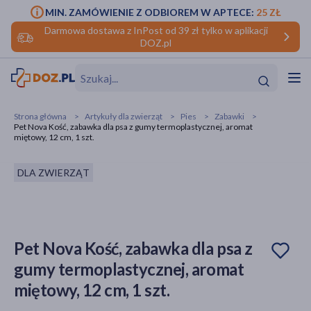
MIN. ZAMÓWIENIE Z ODBIOREM W APTECE:
25 ZŁ
Darmowa dostawa z InPost od 39 zł tylko w aplikacji
DOZ.pl
w
Hit
Hit
Strona główna
Artykuły dla zwierząt
Pies
Zabawki
Pet Nova Kość, zabawka dla psa z gumy termoplastycznej, aromat
ofory
miętowy, 12 cm, 1 szt.
do makijażu
dzieci
ść
Hit
Hit
DLA ZWIERZĄT
ące
rmową
kijażu
ść
Hit
Pet Nova Kość, zabawka dla psa z
gumy termoplastycznej, aromat
w
Hit
Hit
miętowy, 12 cm, 1 szt.
ść
Hit