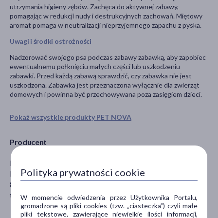
utrzymania higieny zębów. Zachęca do aktywnej zabawy,
pomagając w redukcji nudy i destrukcyjnych zachowań. Miętowy
aromat pomaga w neutralizacji nieprzyjemnego zapachu z pyska.
Uwagi i środki ostrożności
Nadzorować swojego psa podczas zabawy zabawką, aby zapobiec
ewentualnemu połknięciu małych części lub uszkodzeniu
zabawki. Przed każdą zabawą sprawdzić, czy zabawka nie jest
uszkodzona. Zabawka jest przeznaczona wyłącznie dla zwierząt
domowych i powinna być przechowywana poza zasięgiem dzieci.
Pokaż wszystkie produkty PET NOVA
Producent
EURONOVA POLSKA SP. O.O.
Polityka prywatności cookie
Konojady 94B
87-330 Jabłonowo Pomorskie
tf@aqua-nova.pl
W momencie odwiedzenia przez Użytkownika Portalu,
gromadzone są pliki cookies (tzw. „ciasteczka”) czyli małe
pliki tekstowe, zawierające niewielkie ilości informacji,