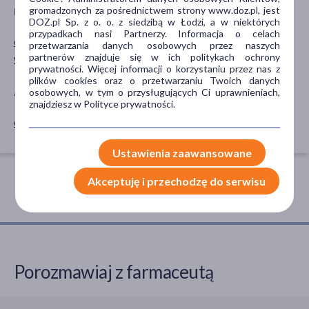
gromadzonych za pośrednictwem strony www.doz.pl, jest
RODZAJ SKÓRY
SPOSÓB APLIKACJI
DOZ.pl Sp. z o. o. z siedzibą w Łodzi, a w niektórych
przypadkach nasi Partnerzy. Informacja o celach
dowolna
na skórę
przetwarzania danych osobowych przez naszych
partnerów znajduje się w ich politykach ochrony
wrażliwa
prywatności. Więcej informacji o korzystaniu przez nas z
plików cookies oraz o przetwarzaniu Twoich danych
osobowych, w tym o przysługujących Ci uprawnieniach,
AKCESORIA
znajdziesz w Polityce prywatności.
chusteczki
Ustawienia zaawansowane
Akceptuję i przechodzę do serwisu
Porozmawiaj z farmaceutą