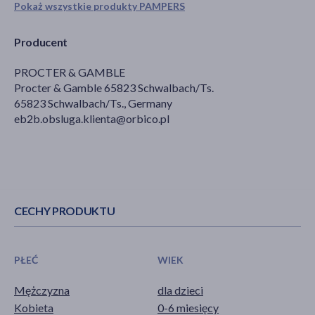
Pokaż wszystkie produkty PAMPERS
Producent
PROCTER & GAMBLE
Procter & Gamble 65823 Schwalbach/Ts.
65823 Schwalbach/Ts., Germany
eb2b.obsluga.klienta@orbico.pl
CECHY PRODUKTU
PŁEĆ
WIEK
Mężczyzna
dla dzieci
Kobieta
0-6 miesięcy