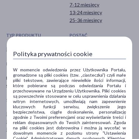
7-12 miesięcy
13-24 miesięcy
25-36 miesięcy
TYP PRODUKTU
POSTAĆ
Kosmetyk
chusteczki
Polityka prywatności cookie
DZIAŁANIE/WŁAŚCIWOŚCI
CZĘŚĆ CIAŁA
W momencie odwiedzenia przez Użytkownika Portalu,
gromadzone są pliki cookies (tzw. „ciasteczka”) czyli małe
myjące
skóra
pliki tekstowe, zawierające niewielkie ilości informacji,
oczyszczające
które pobierane są podczas odwiedzania Portalu i
przechowywane na Urządzeniu Użytkownika. Pliki cookies
są powszechnie stosowane w celu usprawnienia działania
SPECYFIKA
PORA STOSOWANIA
witryn internetowych, umożliwiają nam zapewnienie
kluczowych funkcji serwisu, zwiększenie jego
bezpieczeństwa, ciągłe doskonalenie, personalizację
Bez alkoholu
na dzień
zgodnie z Twoimi preferencjami oraz wyświetlanie treści i
Bez substancji zapachowych
na noc
reklam dopasowanych do Twoich zainteresowań. Zgoda
na pliki cookies jest dobrowolna i można ją wycofać w
Dla alergików
dowolnym momencie z poziomu strony "Ustawienia
Cookie". Administratorem danych osobowych Klientów,