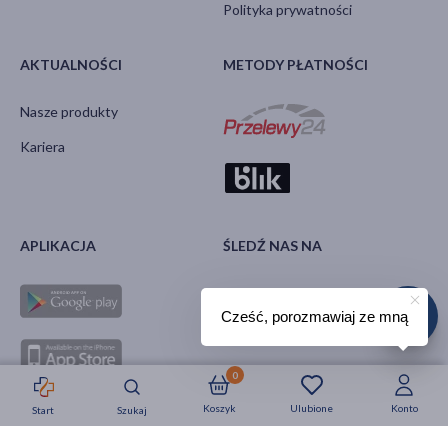
Polityka prywatności
AKTUALNOŚCI
METODY PŁATNOŚCI
Nasze produkty
Kariera
APLIKACJA
ŚLEDŹ NAS NA
Cześć, porozmawiaj ze mną
0
Koszyk
Ulubione
Konto
Start
Szukaj
Strefa okazji
Nowości
Krótkie daty