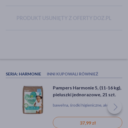
PRODUKT USUNIĘTY Z OFERTY DOZ.PL
akijażu
Hit
SERIA:
HARMONIE
INNI KUPOWALI RÓWNIEŻ
Bepanthen Baby, maść
Pampers Harmonie 5, (11-16 kg),
ochronna, 100 g
pieluszki jednorazowe, 21 szt.
maść, odparzenia, pieluszkowe
bawełna, środki higieniczne, akcesoria
zapalenie skóry, podrażnienie, dla
alergików, bez konserwantów, bez
barwników, bez substancji
36,99 zł
37,99 zł
zapachowych, bez sztucznych