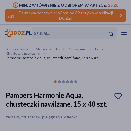
MIN. ZAMÓWIENIE Z ODBIOREM W APTECE:
25 ZŁ
Darmowa dostawa z InPost od 39 zł tylko w aplikacji
DOZ.pl
w
Hit
Hit
Strona główna
Mama i dziecko
Przewijanie dziecka
Chusteczki nawilżane
ofory
Pampers Harmonie Aqua, chusteczki nawilżane, 15 x 48 szt.
do makijażu
dzieci
ść
Hit
Hit
ące
rmową
kijażu
Pampers Harmonie Aqua,
ść
Hit
chusteczki nawilżane, 15 x 48 szt.
w
Hit
Hit
zestaw, chusteczki, pielęgnacja, dziecko
ść
Hit