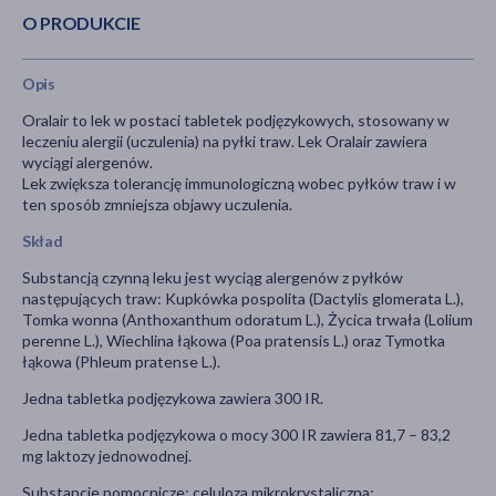
O PRODUKCIE
Opis
Oralair to lek w postaci tabletek podjęzykowych, stosowany w
leczeniu alergii (uczulenia) na pyłki traw. Lek Oralair zawiera
wyciągi alergenów.
Lek zwiększa tolerancję immunologiczną wobec pyłków traw i w
ten sposób zmniejsza objawy uczulenia.
Skład
Substancją czynną leku jest wyciąg alergenów z pyłków
następujących traw: Kupkówka pospolita (Dactylis glomerata L.),
Tomka wonna (Anthoxanthum odoratum L.), Życica trwała (Lolium
perenne L.), Wiechlina łąkowa (Poa pratensis L.) oraz Tymotka
łąkowa (Phleum pratense L.).
Jedna tabletka podjęzykowa zawiera 300 IR.
Jedna tabletka podjęzykowa o mocy 300 IR zawiera 81,7 – 83,2
mg laktozy jednowodnej.
Substancje pomocnicze: celuloza mikrokrystaliczna;