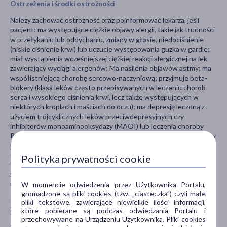
Ostrzeżenia i środki ostrożności
Należy zachować ostrożność oraz poinformować lekarza, jeśli
pacjent: ma występujące ciężkie objawy alergii, takie jak trudności
w przełykaniu lub oddychaniu, zmiany w głosie, niedociśnienie
(niskie ciśnienie krwi) lub uczucie występowania guzka w gardle;
miał wystąpienia wcześniejszej ciężkiej reakcji alergicznej na lek
zawierający wyciągi alergenów; Ma nasilenia objawów astmy; ma
współistniejącą chorobę sercowo-naczyniową; przyjmuje beta-
blokery (klasa leków często przepisywanych w leczeniu chorób
serca i wysokiego ciśnienia krwi, lecz także występujących w
niektórych kroplach i maściach do oczu); ma depresję leczoną z
użyciem trójcyklicznych leków przeciwdepresyjnych czy
inhibitorów monoaminooksydazy (MAOI) lub leczenia choroby
Parkinsona z użyciem inhibitorów katecholo-O-metylotransferazy
(COMT); ma planowany zabieg w obrębie jamy ustnej lub
ekstrakcję zęba (pacjent powinien przerwać leczenie lekiem
Polityka prywatności cookie
Oralair do momentu całkowitego wygojenia); ma uporczywą
zgagę czy trudności z przełykaniem;
ma chorobę autoimmunologiczną w remisji.
W momencie odwiedzenia przez Użytkownika Portalu,
gromadzone są pliki cookies (tzw. „ciasteczka”) czyli małe
Przechowywać w miejscu niewidocznym i niedostępnym dla
pliki tekstowe, zawierające niewielkie ilości informacji,
dzieci.
które pobierane są podczas odwiedzania Portalu i
przechowywane na Urządzeniu Użytkownika. Pliki cookies
Stosowanie innych leków