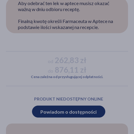
Aby odebrać ten lek w aptece musisz okazać
ważną w dniu odbioru receptę.
Finalną kwotę określi Farmaceuta w Aptece na
akijażu
podstawie ilości wskazanej na recepcie.
Hit
262,83 zł
od
876,11 zł
do
Cena zależna od przysługującej odpłatności.
PRODUKT NIEDOSTĘPNY ONLINE
Powiadom o dostępności