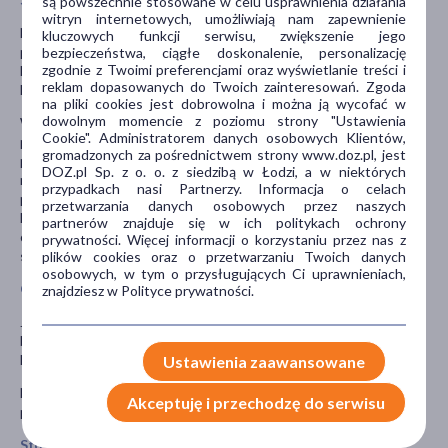
są powszechnie stosowane w celu usprawnienia działania
witryn internetowych, umożliwiają nam zapewnienie
Należy powiedzieć lekarzowi lub farmaceucie o wszystkich lekach
kluczowych funkcji serwisu, zwiększenie jego
przyjmowanych przez pacjenta obecnie lub ostatnio, a także o
bezpieczeństwa, ciągłe doskonalenie, personalizację
zgodnie z Twoimi preferencjami oraz wyświetlanie treści i
lekach, które pacjent planuje przyjmować, w tym również o tych,
reklam dopasowanych do Twoich zainteresowań. Zgoda
które wydawane są bez recepty.
na pliki cookies jest dobrowolna i można ją wycofać w
dowolnym momencie z poziomu strony "Ustawienia
W szczególności należy powiedzieć lekarzowi, jeśli pacjent
Cookie". Administratorem danych osobowych Klientów,
przyjmuje lub planuje przyjmować: niektóre leki
gromadzonych za pośrednictwem strony www.doz.pl, jest
przeciwdepresyjne (trójcykliczne antydepresanty i inhibitory
DOZ.pl Sp. z o. o. z siedzibą w Łodzi, a w niektórych
monoaminooksydazy (MAOI)); inne leki przeciwalergiczne, jak leki
przypadkach nasi Partnerzy. Informacja o celach
przeciwhistaminowe, leki stosowane w leczeniu astmy, steroidy
przetwarzania danych osobowych przez naszych
lub leki blokujące substancję zwaną immunoglobuliną E (IgE) np.
partnerów znajduje się w ich politykach ochrony
omalizumab, powinni omówić z lekarzem ich dalsze
prywatności. Więcej informacji o korzystaniu przez nas z
stosowanie; leki blokujące receptory beta-adrenergiczne.
plików cookies oraz o przetwarzaniu Twoich danych
osobowych, w tym o przysługujących Ci uprawnieniach,
Ciąża i karmienie piersią
znajdziesz w Polityce prywatności.
Jeśli pacjentka jest w ciąży lub karmi piersią, przypuszcza, że może
być w ciąży, lub gdy planuje mieć dziecko, powinna poradzić się
lekarza lub farmaceuty przed zastosowaniem tego leku.
Ustawienia zaawansowane
Nie należy rozpoczynać immunoterapii w okresie ciąży i karmienia
Akceptuję i przechodzę do serwisu
piersią.
Stosowanie leku u dzieci i młodzieży