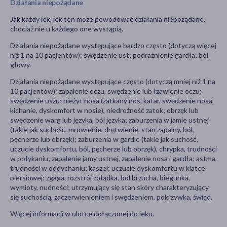
Działania niepożądane
Jak każdy lek, lek ten może powodować działania niepożądane,
chociaż nie u każdego one wystąpią.
Działania niepożądane występujące bardzo często (dotyczą więcej
niż 1 na 10 pacjentów): swędzenie ust; podrażnienie gardła; ból
głowy.
Działania niepożądane występujące często (dotyczą mniej niż 1 na
10 pacjentów): zapalenie oczu, swędzenie lub łzawienie oczu;
swędzenie uszu; nieżyt nosa (zatkany nos, katar, swędzenie nosa,
kichanie, dyskomfort w nosie), niedrożność zatok; obrzęk lub
swędzenie warg lub języka, ból języka; zaburzenia w jamie ustnej
(takie jak suchość, mrowienie, drętwienie, stan zapalny, ból,
pęcherze lub obrzęk); zaburzenia w gardle (takie jak suchość,
uczucie dyskomfortu, ból, pęcherze lub obrzęk), chrypka, trudności
w połykaniu; zapalenie jamy ustnej, zapalenie nosa i gardła; astma,
trudności w oddychaniu; kaszel; uczucie dyskomfortu w klatce
piersiowej; zgaga, rozstrój żołądka, ból brzucha, biegunka,
wymioty, nudności; utrzymujący się stan skóry charakteryzujący
się suchością, zaczerwienieniem i swędzeniem, pokrzywka, świąd.
Więcej informacji w ulotce dołączonej do leku.