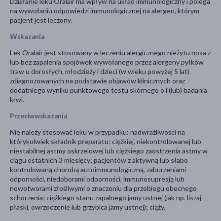
Działanie leku Oralair ma wpływ na układ immunologiczny i polega
na wywołaniu odpowiedzi immunologicznej na alergen, którym
pacjent jest leczony.
Wskazania
Lek Oralair jest stosowany w leczeniu alergicznego nieżytu nosa z
lub bez zapalenia spojówek wywołanego przez alergeny pyłków
traw u dorosłych, młodzieży i dzieci (w wieku powyżej 5 lat)
zdiagnozowanych na podstawie objawów klinicznych oraz
dodatniego wyniku punktowego testu skórnego o i (lub) badania
krwi.
Przeciwwskazania
Nie należy stosować leku w przypadku: nadwrażliwości na
którykolwiek składnik preparatu; ciężkiej, niekontrolowanej lub
niestabilnej astmy oskrzelowej lub ciężkiego zaostrzenia astmy w
ciągu ostatnich 3 miesięcy; pacjentów z aktywną lub słabo
kontrolowaną chorobą autoimmunologiczną, zaburzeniami
odporności, niedoborami odporności, immunosupresją lub
nowotworami złośliwymi o znaczeniu dla przebiegu obecnego
schorzenia; ciężkiego stanu zapalnego jamy ustnej (jak np. liszaj
płaski, owrzodzenie lub grzybica jamy ustnej); ciąży.