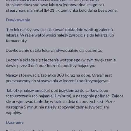
kroskarmeloza sodowa; laktoza jednowodna; magnezu
stearynian; mannitol (E421); krzemionka koloidalna bezwodna.
Dawkowanie
Ten lek należy zawsze stosować dokładnie według zaleceń
lekarza. W razie wątpliwości należy zwrócić się do lekarza lub
farmaceuty.
Dawkowanie ustala lekarz indywidualnie dla pacjenta.
Leczenie składa się z leczenia wstępnego (w tym zwiększanie
dawki przez 3 dni) oraz leczenia podtrzymującego.
Należy stosować 1 tabletkę 300 IR raz na dobę. Oralair jest
przeznaczony do stosowania w leczeniu podtrzymującym.
Tabletkę należy umieścić pod językiem aż do całkowitego
rozpuszczenia (co najmniej 1 minuta), a następnie połknąć. Zaleca
się przyjmować tabletkę w trakcie dnia do pustych ust. Przez
następne 5 minut nie należy spożywać żadnej żywości ani
napojów.
Działanie