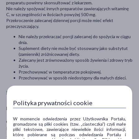
preparatu powinny skonsultować z lekarzem.
Nie należy spożywać innych preparatów zawierających witaminę
C, w szczególności w ilościach powyżej 500 mg.
Przekroczenie zalecanej dziennej porcji może mieć efekt
przeczyszczający.
Nie należy przekraczać porcji zalecanej do spożycia w ciągu
dnia.
Suplement diety nie może być stosowany jako substytut
(zamiennik) zróżnicowanej diety.
Zalecany jest zrównoważony sposób żywienia i zdrowy tryb
życia.
Przechowywać w temperaturze pokojowej.
Przechowywać w sposób niedostępny dla małych dzieci.
Pokaż wszystkie produkty OLIMP SPORT NUTRITION
Polityka prywatności cookie
Producent
W momencie odwiedzenia przez Użytkownika Portalu,
OLIMP LABORATORIES Sp. z o.o.
gromadzone są pliki cookies (tzw. „ciasteczka”) czyli małe
Pustynia 84 F
pliki tekstowe, zawierające niewielkie ilości informacji,
które pobierane są podczas odwiedzania Portalu i
39-200 Dębica