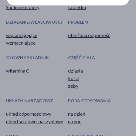
Suplement diety
tabletka
DZIAŁANIE/WŁAŚCIWOŚCI
PROBLEM
wspomagające
obniżona odporność
wzmacniające
GŁÓWNY SKŁADNIK
CZĘŚĆ CIAŁA
witamina C
dziąsła
kości
zęby
UKŁADY NARZĄDOWE
PORA STOSOWANIA
układ odpornościowy
na dzień
układ sercowo-naczyniowy
na noc