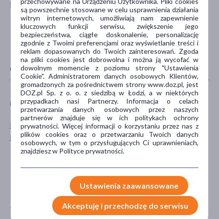
przechowywane na Urządzeniu Użytkownika. Pliki cookies
info@olimp-labs.com
są powszechnie stosowane w celu usprawnienia działania
witryn internetowych, umożliwiają nam zapewnienie
kluczowych funkcji serwisu, zwiększenie jego
bezpieczeństwa, ciągłe doskonalenie, personalizację
zgodnie z Twoimi preferencjami oraz wyświetlanie treści i
reklam dopasowanych do Twoich zainteresowań. Zgoda
na pliki cookies jest dobrowolna i można ją wycofać w
dowolnym momencie z poziomu strony "Ustawienia
CECHY PRODUKTU
Cookie". Administratorem danych osobowych Klientów,
gromadzonych za pośrednictwem strony www.doz.pl, jest
DOZ.pl Sp. z o. o. z siedzibą w Łodzi, a w niektórych
przypadkach nasi Partnerzy. Informacja o celach
PŁEĆ
WIEK
przetwarzania danych osobowych przez naszych
partnerów znajduje się w ich politykach ochrony
Mężczyzna
dla dorosłych
prywatności. Więcej informacji o korzystaniu przez nas z
plików cookies oraz o przetwarzaniu Twoich danych
Kobieta
dla seniorów
osobowych, w tym o przysługujących Ci uprawnieniach,
20+
znajdziesz w Polityce prywatności.
30+
40+
Ustawienia zaawansowane
pokaż więcej ...
Akceptuję i przechodzę do serwisu
TYP PRODUKTU
POSTAĆ