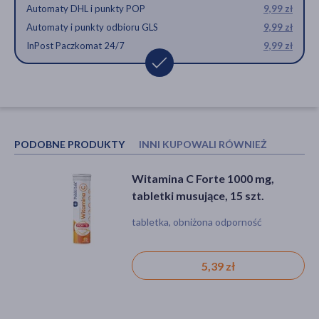
Automaty DHL i punkty POP
9,99 zł
Automaty i punkty odbioru GLS
9,99 zł
InPost Paczkomat 24/7
9,99 zł
PODOBNE PRODUKTY
INNI KUPOWALI RÓWNIEŻ
Witamina C Forte 1000 mg,
Olimp Gold-Vit C1000, tabletki
tabletki musujące, 15 szt.
musujące, smak cytrynowy, 20
szt.
tabletka, obniżona odporność
tabletka, odporność, zmęczenie
15,79 zł
5,39 zł