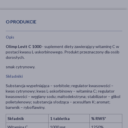
O PRODUKCIE
Opis
Olimp Levit C 1000
- suplement diety zawierający witaminę C w
postaci kwasu L-askorbinowego. Produkt przeznaczony dla osób
dorosłych.
smak cytrynowy.
Składniki
Substancja wypełniająca – sorbitole; regulator kwasowości –
kwas cytrynowy; kwas L-askorbinowy – witamina C; regulator
kwasowości – węglany sodu; maltodekstryna; stabilizator – glikol
polietylenowy; substancja słodząca – acesulfam K; aromat;
barwnik – ryboflawiny.
Składnik
1 tabletka
% RWS*
Witamina C
1000 mg
1250%