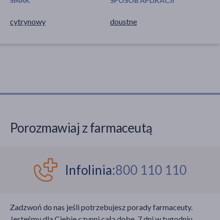
SMAK
SPOSÓB APLIKACJI
cytrynowy
doustne
Porozmawiaj z farmaceutą
Infolinia:
800 110 110
Zadzwoń do nas jeśli potrzebujesz porady farmaceuty.
Jesteśmy dla Ciebie czynni całą dobę, 7 dni w tygodniu,