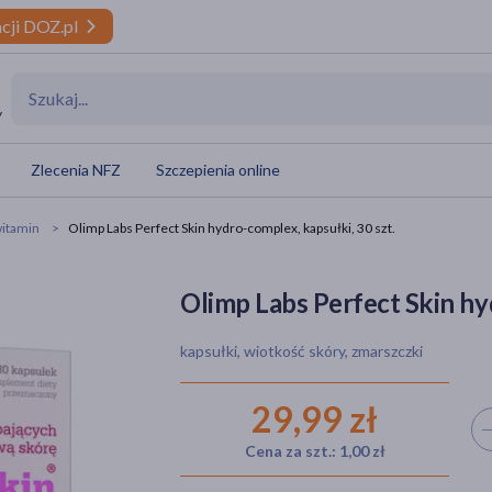
cji DOZ.pl
y
Zlecenia NFZ
Szczepienia online
itamin
Olimp Labs Perfect Skin hydro-complex, kapsułki, 30 szt.
Olimp Labs Perfect Skin hyd
kapsułki, wiotkość skóry, zmarszczki
29,99 zł
Wyb
Cena za szt.: 1,00 zł