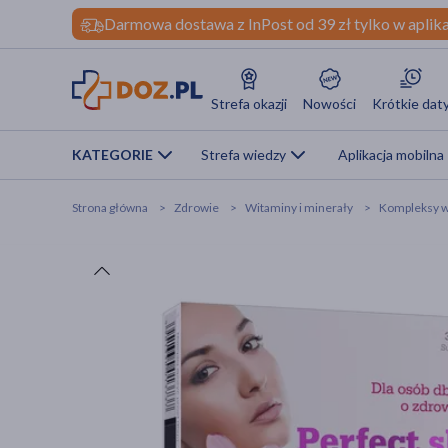
Darmowa dostawa z InPost od 39 zł tylko w aplika
Strefa okazji
Nowości
Krótkie dat
KATEGORIE
Strefa wiedzy
Aplikacja mobilna
Strona główna
Zdrowie
Witaminy i minerały
Kompleksy w