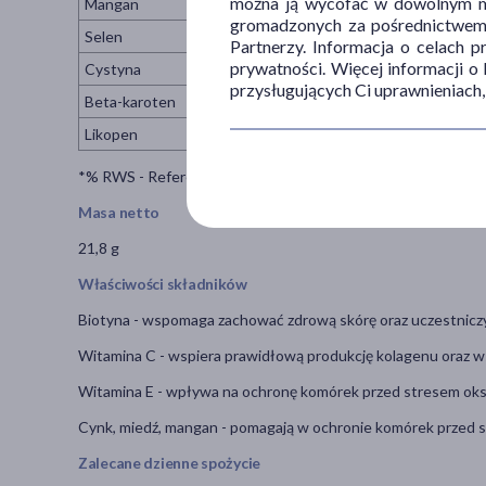
można ją wycofać w dowolnym mo
Mangan
gromadzonych za pośrednictwem s
Selen
Partnerzy. Informacja o celach 
prywatności. Więcej informacji o
Cystyna
przysługujących Ci uprawnieniach,
Beta-karoten
Likopen
*% RWS - Referencyjna Wartość Spożycia.
Masa netto
21,8 g
Właściwości składników
Biotyna - wspomaga zachować zdrową skórę oraz uczestnicz
Witamina C - wspiera prawidłową produkcję kolagenu oraz 
Witamina E - wpływa na ochronę komórek przed stresem ok
Cynk, miedź, mangan - pomagają w ochronie komórek przed 
Zalecane dzienne spożycie