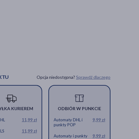
KTU
Opcja niedostępna?
Sprawdź dlaczego
YŁKA KURIEREM
ODBIÓR W PUNKCIE
DHL
11,99 zł
Automaty DHL i
9,99 zł
punkty POP
GLS
11,99 zł
Automaty i punkty
9,99 zł