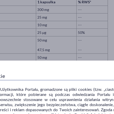
1 kapsułka
% RWS*
300 mg
---
25 mg
---
10 mg
---
25 µg
50%
50 mg
---
47,5 mg
---
50 mg
---
---
---
44,5 mg
---
kie
40mg
50%
ytkownika Portalu, gromadzone są pliki cookies (tzw. „ciastec
6 mg
50%
informacji, które pobierane są podczas odwiedzania Portal
powszechnie stosowane w celu usprawnienia działania witryn
7,5 mg
75%
erwisu, zwiększenie jego bezpieczeństwa, ciągłe doskonalenie
500 µg
50%
treści i reklam dopasowanych do Twoich zainteresowań. Zgoda n