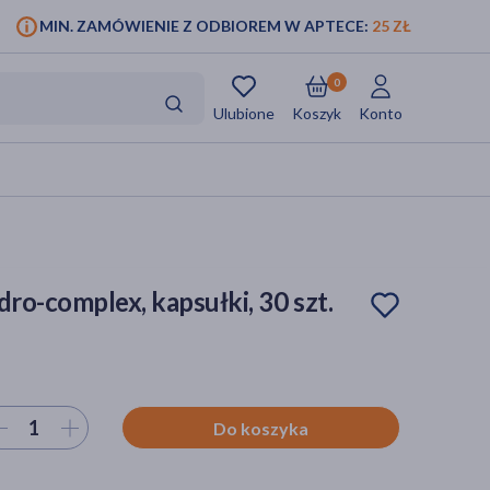
MIN. ZAMÓWIENIE Z ODBIOREM W APTECE:
25 ZŁ
0
Ulubione
Koszyk
Konto
ro-complex, kapsułki, 30 szt.
ierz ilość
Do koszyka