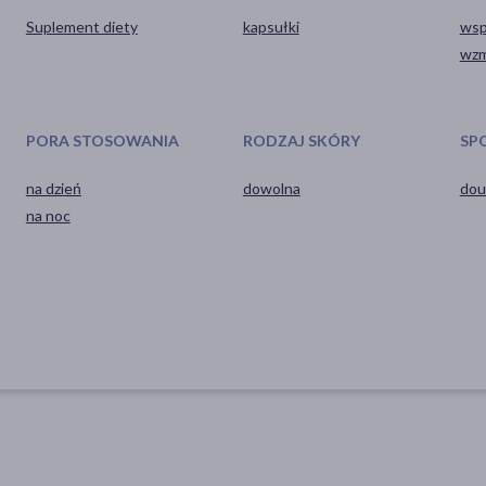
Suplement diety
kapsułki
wsp
wzm
PORA STOSOWANIA
RODZAJ SKÓRY
SP
na dzień
dowolna
dou
na noc