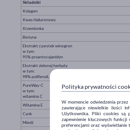
Składniki
Kolagen
Kwas hialuronowy
Krzemionka
Biotyna
Ekstrakt z pestek winogron
w tym:
95% proantocyjanidyn
Ekstrakt zielonej herbaty
w tym:
98% polifenoli, 80% katechin, 55% EGCG
PureWay-C
Polityka prywatności coo
w tym:
witamina C
W momencie odwiedzenia przez Uż
Witamina E
zawierające niewielkie ilości 
Użytkownika. Pliki cookies są 
Cynk
zapewnienie kluczowych funkcji s
Miedź
preferencjami oraz wyświetlanie 