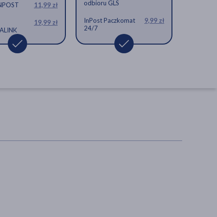
odbioru GLS
INPOST
11,99 zł
InPost Paczkomat
9,99 zł
19,99 zł
24/7
ALINK
Doppelherz aktiv Lifting
Complex Premium,
kapsułki, 30 szt.
kapsułki, zmarszczki, wiotkość
skóry
50,69 zł