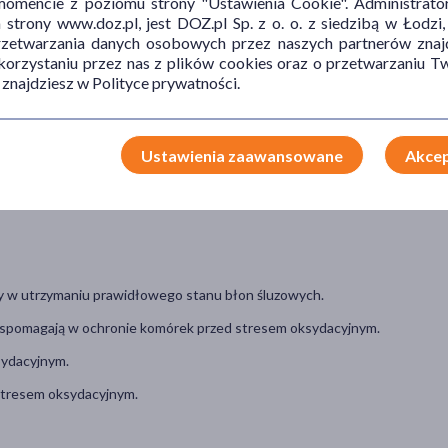
mencie z poziomu strony "Ustawienia Cookie". Administrat
1 mg
50%
trony www.doz.pl, jest DOZ.pl Sp. z o. o. z siedzibą w Łodzi,
27,5 µg
50%
przetwarzania danych osobowych przez naszych partnerów znajd
 korzystaniu przez nas z plików cookies oraz o przetwarzaniu
10 mg
---
 znajdziesz w Polityce prywatności.
1 mg
---
1 mg
---
Ustawienia zaawansowane
Akcep
y w utrzymaniu prawidłowego stanu błon śluzowych.
wspomagają w ochronie komórek przed stresem oksydacyjnym.
sydacyjnym.
stresem oksydacyjnym.