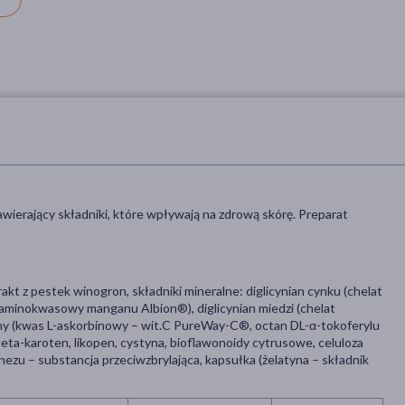
wierający składniki, które wpływają na zdrową skórę. Preparat
rakt z pestek winogron, składniki mineralne: diglicynian cynku (chelat
aminokwasowy manganu Albion®), diglicynian miedzi (chelat
ny (kwas L-askorbinowy – wit.C PureWay-C®, octan DL-α-tokoferylu
 beta-karoten, likopen, cystyna, bioflawonoidy cytrusowe, celuloza
nezu – substancja przeciwzbrylająca, kapsułka (żelatyna – składnik