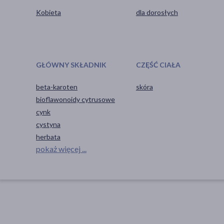
Kobieta
dla dorosłych
GŁÓWNY SKŁADNIK
CZĘŚĆ CIAŁA
beta-karoten
skóra
bioflawonoidy cytrusowe
cynk
cystyna
herbata
pokaż więcej ...