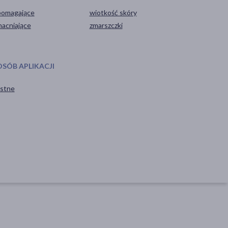
omagające
wiotkość skóry
acniające
zmarszczki
OSÓB APLIKACJI
stne