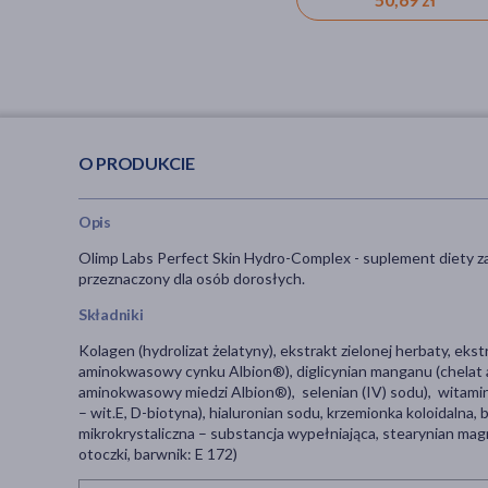
O PRODUKCIE
Opis
Olimp Labs Perfect Skin Hydro-Complex - suplement diety za
przeznaczony dla osób dorosłych.
Składniki
Kolagen (hydrolizat żelatyny), ekstrakt zielonej herbaty, ekst
aminokwasowy cynku Albion®), diglicynian manganu (chelat 
aminokwasowy miedzi Albion®), selenian (IV) sodu), witami
– wit.E, D-biotyna), hialuronian sodu, krzemionka koloidalna,
mikrokrystaliczna – substancja wypełniająca, stearynian mag
otoczki, barwnik: E 172)