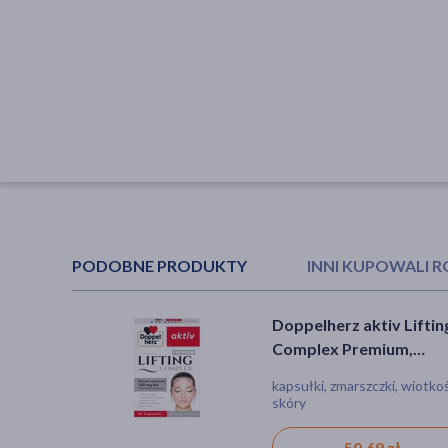
PODOBNE PRODUKTY
INNI KUPOWALI 
Doppelherz aktiv Liftin
Olimp Hialumax Duo,
Complex Premium,
kapsułki, 30 szt.
kapsułki, 30 szt.
kapsułki, zmarszczki, wiotko
kapsułki
skóry
50,69 zł
29,39 zł