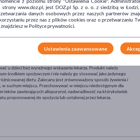
mencie z poziomu strony "Ustawienia Cookie". Administrat
trony www.doz.pl, jest DOZ.pl Sp. z o. o. z siedzibą w Łodzi,
przetwarzania danych osobowych przez naszych partnerów znajd
 sposób dawkowania.
 korzystaniu przez nas z plików cookies oraz o przetwarzaniu
 popijając dużą ilością wody.
 znajdziesz w Polityce prywatności.
cić w soku.
Ustawienia zaawansowane
Akcep
 w ciągu dnia. Produkt nie jest przeznaczony do stosowania
iżej 3 roku życia. Preparat może stanowić zagrożenie dla zdrowia,
 określonej choroby, zaburzeń stanu zdrowia lub brak jest wskazań
wać u dzieci bez wyraźnego wskazania lekarza. Produkt należy
nym środkiem spożywczym i nie należy go stosować jako jedynego
różnicowanej diety. Zalecany jest zrównoważony sposób żywienia i
, w suchym miejscu. Przechowywać w miejscu niedostępnym dla
ym leków zawierających allopurynol, nadwrażliwość na którykolwiek
atu proponowanej do spożycia lub ustalonej przez lekarza.