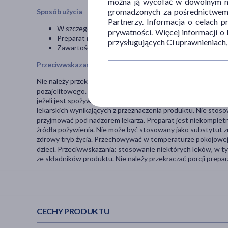
można ją wycofać w dowolnym mo
gromadzonych za pośrednictwem s
Sposób użycia
Partnerzy. Informacja o celach 
W szczególnych przypadkach lekarz może zalecić inny
prywatności. Więcej informacji o
Preparat należy przyjąć po posiłku połykając kapsułkę i
przysługujących Ci uprawnieniach,
Zawartość kapsułki można dodać do posiłku lub rozpuś
Przeciwwskazania i środki ostrożności
Nie należy przekraczać zalecanej dziennej porcji do spożycia
pozajelitowego. Preparat nie jest przeznaczony dla dzieci pon
jeżeli jest spożywany przez osoby, u których nie stwierdzono
lekarskich wynikających z przeznaczenia produktu. Nie stoso
przyjmować pod nadzorem lekarza. Preparat jest niekomplet
źródła pożywienia. Nie może być stosowany jako substytut z
zdrowy tryb życia. Przechowywać w temperaturze pokojowej
dzieci. Przeciwwskazania: stosowanie niektórych leków, w t
ze składników produktu. Nie należy przekraczać porcji prepar
CECHY PRODUKTU