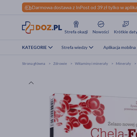
Darmowa dostawa z InPost od 39 zł tylko w aplika
Strefa okazji
Nowości
Krótkie dat
KATEGORIE
Strefa wiedzy
Aplikacja mobilna
Strona główna
Zdrowie
Witaminy i minerały
Minerały