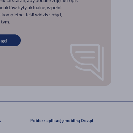
ich starań, aby podane zdjęcie i opis
duktów były aktualne, w pełni
omoże
kompletne. Jeśli widzisz błąd,
lety?
 tym.
ytetu
agi
acjenci
iskim
racy
d
Pobierz aplikację mobilną Doz.pl