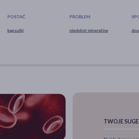
POSTAĆ
PROBLEM
SP
kapsułki
niedobór minerałów
dou
TWOJE SUGE