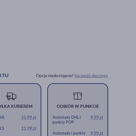
KTU
Opcja niedostępna?
Sprawdź dlaczego
YŁKA KURIEREM
ODBIÓR W PUNKCIE
DHL
11,99 zł
Automaty DHL i
9,99 zł
punkty POP
GLS
11,99 zł
Automaty i punkty
9,99 zł