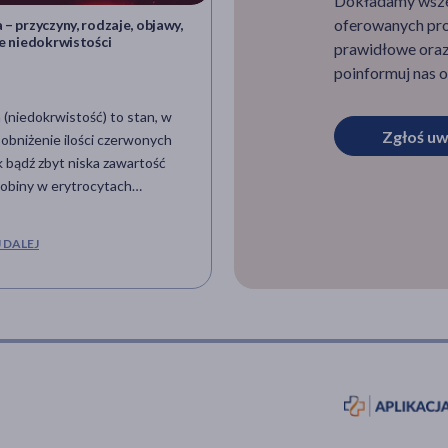
Dokładamy wszelk
oferowanych pro
– przyczyny, rodzaje, objawy,
Bezkrwawa transfuzja – czy p
e niedokrwistości
rozwiązać problem globalnego
prawidłowe oraz 
niedoboru krwi? Jakie są jej za
poinformuj nas o
(niedokrwistość) to stan, w
Według naukowców z Uniwers
Zgłoś uw
obniżenie ilości czerwonych
Stanforda i Uniwersytetu
 bądź zbyt niska zawartość
Kalifornijskiego w San Diego, p
obiny w erytrocytach
z niedokrwistością lub krwią o n
ją niedostateczne
wysyceniu tlenem, mogą być
wanie tkanek. Przyczyny
skutecznie leczeni transfuzjami
 DALEJ
CZYTAJ DALEJ
 stanu mogą być różne,
substytutów krwi. Wyniki ich p
ciej jest to niedobór żelaza,
ukazały się w „Journal of Applie
j niedobór kwasu foliowego
Physiology”.
itaminy B12. Inne czynniki
jące niedokrwistość to np.
dużej ilości krwi czy choroby
ekłe (nowotworowe, zapalne,
ia). Objawy anemii to głównie:
nie, bladość skóry,