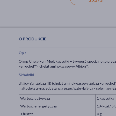
O PRODUKCIE
Opis
Olimp Chela-Ferr Med, kapsułki – żywność specjalnego prze
Ferrochel™ - chelat aminokwasowy Albion™.
Składniki
diglicynian żelaza (II) (chelat aminokwasowy żelaza Ferrochel
maltodekstryna, substancja przeciwzbrylają-ca - sole magn
Wartość odżywcza
1 kapsułka
Wartość energetyczna
1,4 kcal / 5,
Tłuszcz
0 g