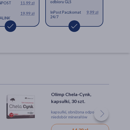
odbioru GLS
INPOST
11,99 zł
InPost Paczkomat
9,99 zł
19,99 zł
24/7
ALINK
Olimp Chela-Cynk,
kapsułki, 30 szt.
kapsułki, obniżona odporność,
niedobór minerałów
14,39 zł