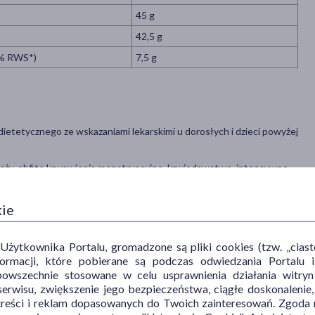
45 g
42,5 g
4% RWS*)
7,5 g
etetycznego ze wskazaniami lekarskimi u dorosłych i dzieci powyżej
ciąży, obfite krwawienia menstruacyjne, krwiodawstwo, intensywne
intensywnego wzrostu),
kie
ieniem, stosowaniem niezbilansowanych diet wegetariańskich, w
między innymi w celiakii, przewlekłym zapaleniu trzustki),
ytkownika Portalu, gromadzone są pliki cookies (tzw. „ciastec
informacji, które pobierane są podczas odwiedzania Portal
powszechnie stosowane w celu usprawnienia działania witryn
erwisu, zwiększenie jego bezpieczeństwa, ciągłe doskonalenie
treści i reklam dopasowanych do Twoich zainteresowań. Zgoda n
sułka dziennie. Produkt należy przyjmować pod nadzorem lekarza.