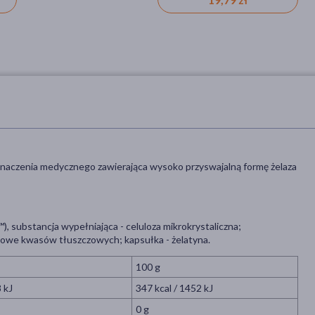
znaczenia medycznego zawierająca wysoko przyswajalną formę żelaza
™), substancja wypełniająca - celuloza mikrokrystaliczna;
ezowe kwasów tłuszczowych; kapsułka - żelatyna.
100 g
8 kJ
347 kcal / 1452 kJ
0 g