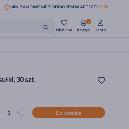
MIN. ZAMÓWIENIE Z ODBIOREM W APTECE:
25 ZŁ
0
Ulubione
Koszyk
Konto
łki, 30 szt.
ierz ilość
Do koszyka