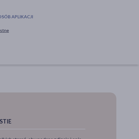
OSÓB APLIKACJI
stne
STIE