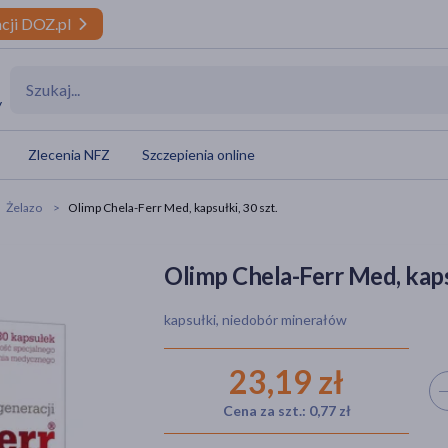
cji DOZ.pl
y
Zlecenia NFZ
Szczepienia online
Żelazo
Olimp Chela-Ferr Med, kapsułki, 30 szt.
Olimp Chela-Ferr Med, kapsu
kapsułki, niedobór minerałów
23,19 zł
Wyb
Cena za szt.: 0,77 zł