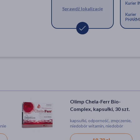
Kurier 
Sprawdź lokalizację
Kurier
PHARM
Olimp Chela-Ferr Bio-
Complex, kapsułki, 30 szt.
kapsułki, odporność, zmęczenie,
enie
niedobór witamin, niedobór
minerałów, osłabienie
19,79 zł