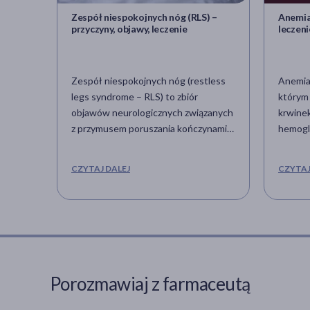
Zespół niespokojnych nóg (RLS) –
Anemia 
przyczyny, objawy, leczenie
leczeni
Zespół niespokojnych nóg (restless
Anemia 
legs syndrome – RLS) to zbiór
którym 
objawów neurologicznych związanych
krwinek
z przymusem poruszania kończynami
hemogl
dolnymi w trakcie spoczynku. Uważa
powodu
się, że RLS może dotyczyć nawet 8%
utleno
CZYTAJ DALEJ
CZYTAJ
populacji i jest częstą przyczyną
takiego
bezsenności. Jak dotąd, dokładne
najczęś
przyczyny występowania zespołu
rzadzie
niespokojnych nóg nie zostały
i/lub w
dokładnie wyjaśnione, choć wiadomo,
powodu
że może posiadać on podłoże
utrata 
genetyczne, być związany z
przewl
Porozmawiaj z farmaceutą
niedoborem żelaza lub przyjmowaniem
zakażen
niektórych leków.
osłabie