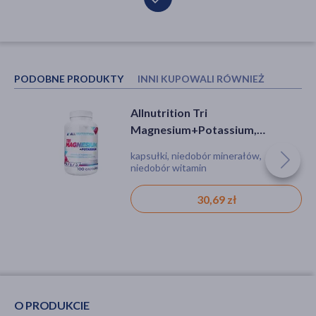
PODOBNE PRODUKTY
INNI KUPOWALI RÓWNIEŻ
Allnutrition Tri
Olimp MagMAX B6, tabletki
Magnesium+Potassium,
powlekane, 50 szt.
kapsułki, 100 szt.
kapsułki, niedobór minerałów,
tabletka, zmęczenie, drażliwość,
niedobór witamin
niepokój, skurcze
30,69 zł
21,49 zł
O PRODUKCIE