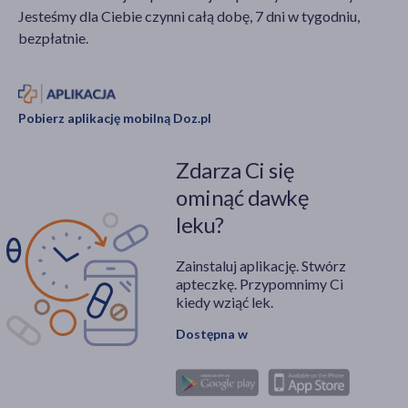
Jesteśmy dla Ciebie czynni całą dobę, 7 dni w tygodniu,
do niego przygotować i
bezpłatnie.
ile kosztuje?
Odpowiedzi znajdują się
w tym artykule.
Pobierz aplikację mobilną Doz.pl
Zdarza Ci się
ominąć dawkę
leku?
Zainstaluj aplikację. Stwórz
apteczkę. Przypomnimy Ci
kiedy wziąć lek.
Dostępna w