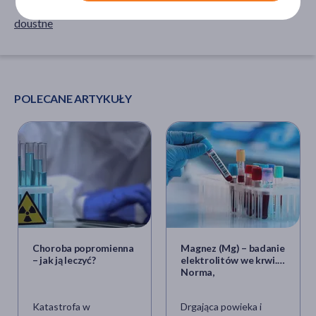
doustne
POLECANE ARTYKUŁY
Choroba popromienna
Magnez (Mg) – badanie
– jak ją leczyć?
elektrolitów we krwi.
Norma,
hipermagnezemia i
hipomagnezemia
Katastrofa w
Drgająca powieka i