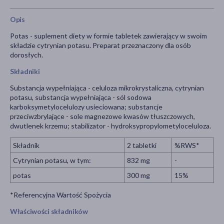
Opis
Potas - suplement diety w formie tabletek zawierający w swoim
składzie cytrynian potasu. Preparat przeznaczony dla osób
dorosłych.
Składniki
Substancja wypełniająca - celuloza mikrokrystaliczna, cytrynian
potasu, substancja wypełniająca - sól sodowa
karboksymetylocelulozy usieciowana; substancje
przeciwzbrylające - sole magnezowe kwasów tłuszczowych,
dwutlenek krzemu; stabilizator - hydroksypropylometyloceluloza.
Składnik
2 tabletki
%RWS*
Cytrynian potasu, w tym:
832 mg
-
potas
300 mg
15%
*Referencyjna Wartość Spożycia
Właściwości składników