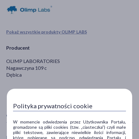
Pokaż wszystkie produkty OLIMP LABS
Producent
OLIMP LABORATORIES
Nagawczyna 109 c
Dębica
Polityka prywatności cookie
CECHY PRODUKTU
W momencie odwiedzenia przez Użytkownika Portalu,
gromadzone są pliki cookies (tzw. „ciasteczka”) czyli małe
pliki tekstowe, zawierające niewielkie ilości informacji,
PŁEĆ
WIEK
które pobierane są podczas odwiedzania Portalu i