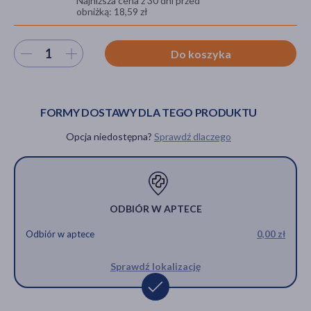
Najniższa cena z 30 dni przed
obniżką: 18,59 zł
Wybierz ilość
Do koszyka
akijażu
FORMY DOSTAWY DLA TEGO PRODUKTU
Hit
Opcja niedostępna?
Sprawdź dlaczego
ODBIÓR W APTECE
Odbiór w aptece
0,00 zł
Sprawdź lokalizację