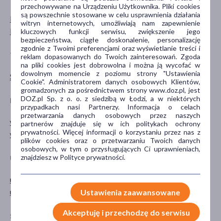
przechowywane na Urządzeniu Użytkownika. Pliki cookies
są powszechnie stosowane w celu usprawnienia działania
Mężczyzna
dla dorosłych
witryn internetowych, umożliwiają nam zapewnienie
Kobieta
kluczowych funkcji serwisu, zwiększenie jego
bezpieczeństwa, ciągłe doskonalenie, personalizację
zgodnie z Twoimi preferencjami oraz wyświetlanie treści i
TYP PRODUKTU
POSTAĆ
reklam dopasowanych do Twoich zainteresowań. Zgoda
na pliki cookies jest dobrowolna i można ją wycofać w
dowolnym momencie z poziomu strony "Ustawienia
Suplement diety
tabletka
Cookie". Administratorem danych osobowych Klientów,
gromadzonych za pośrednictwem strony www.doz.pl, jest
DOZ.pl Sp. z o. o. z siedzibą w Łodzi, a w niektórych
DZIAŁANIE/WŁAŚCIWOŚCI
GŁÓWNY SKŁADNIK
przypadkach nasi Partnerzy. Informacja o celach
przetwarzania danych osobowych przez naszych
wspomagające
potas
partnerów znajduje się w ich politykach ochrony
prywatności. Więcej informacji o korzystaniu przez nas z
wzmacniające
plików cookies oraz o przetwarzaniu Twoich danych
osobowych, w tym o przysługujących Ci uprawnieniach,
znajdziesz w Polityce prywatności.
UKŁADY NARZĄDOWE
PORA STOSOWANIA
układ krążenia
na dzień
układ nerwowy
na noc
Ustawienia zaawansowane
Akceptuję i przechodzę do serwisu
SPOSÓB APLIKACJI