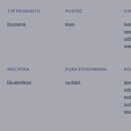
TYP PRODUKTU
POSTAĆ
DZ
Kosmetyk
krem
łag
naw
odż
reg
SPECYFIKA
PORA STOSOWANIA
RO
Dla alergików
na dzień
dow
odw
pod
suc
wra