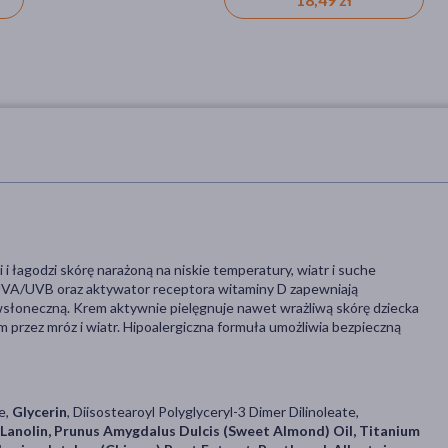
 i łagodzi skórę narażoną na niskie temperatury, wiatr i suche
y UVA/UVB oraz aktywator receptora witaminy D zapewniają
wsłoneczną. Krem aktywnie pielęgnuje nawet wrażliwą skórę dziecka
przez mróz i wiatr. Hipoalergiczna formuła umożliwia bezpieczną
e,
Glycerin
, Diisostearoyl Polyglyceryl-3 Dimer Dilinoleate,
 Lanolin, Prunus Amygdalus Dulcis (Sweet Almond) Oil, Titanium