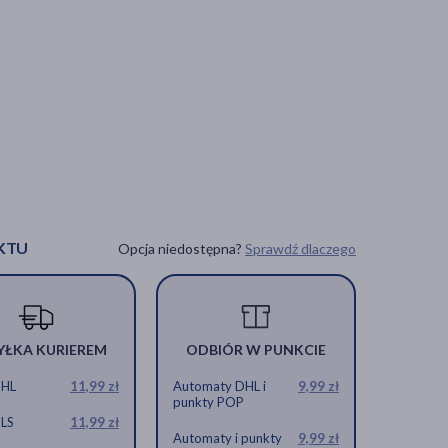
KTU
Opcja niedostępna?
Sprawdź dlaczego
YŁKA KURIEREM
ODBIÓR W PUNKCIE
DHL
11,99 zł
Automaty DHL i
9,99 zł
punkty POP
GLS
11,99 zł
Automaty i punkty
9,99 zł