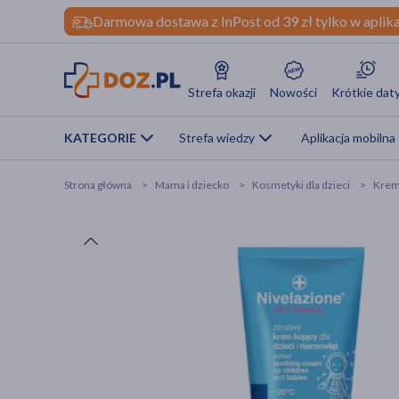
Darmowa dostawa z InPost od 39 zł tylko w aplika
Strefa okazji
Nowości
Krótkie dat
KATEGORIE
Strefa wiedzy
Aplikacja mobilna
Strona główna
Mama i dziecko
Kosmetyki dla dzieci
Kremy