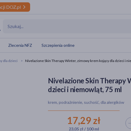
cji DOZ.pl
y
Zlecenia NFZ
Szczepienia online
 dla dzieci
Nivelazione Skin Therapy Winter, zimowy krem kojący dla dzieci i n
Nivelazione Skin Therapy 
dzieci i niemowląt, 75 ml
krem, podrażnienie, suchość, dla alergików
17,29 zł
Wyb
23,05 zł / 100 ml