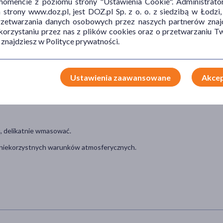
mencie z poziomu strony "Ustawienia Cookie". Administrat
za i regeneruje.
trony www.doz.pl, jest DOZ.pl Sp. z o. o. z siedzibą w Łodzi,
iej ochronny płaszcz lipidowy. Poprawia elastyczność warstwy
przetwarzania danych osobowych przez naszych partnerów znajd
niżając przeznaskórkową utratę wody. Jest naturalnym filtrem UV.
 korzystaniu przez nas z plików cookies oraz o przetwarzaniu
 znajdziesz w Polityce prywatności.
ekwencje niedoboru witaminy D w skórze i aktywuje jej naturalne
Ustawienia zaawansowane
Akcep
zu, wiatru i zmian temperatury.
u, delikatnie wmasować.
 niekorzystnych warunków atmosferycznych.