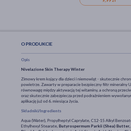
zapalenie skóry)
O PRODUKCIE
Opis
Nivelazione Skin Therapy Winter
Zimowy krem kojący dla dzieci i niemowląt - skutecznie chroni
powietrze. Zawarty w preparacie bezpieczny filtr mineraln
równowagę między aktywacją tej witaminy, a ochroną przeci
oraz skutecznie zabezpiecza przed podrażnieniem wywołanym 
aplikację już od 6. miesiąca życia.
Składniki/Ingredients
Aqua (Water), Propylheptyl Caprylate, C12-15 Alkyl Benzoat
Ethylhexyl Stearate,
Butyrospermum Parkii (Shea) Butter,