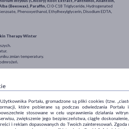
horium Intybus (Chicory) Root Extract, Panthenol, Allantoin,
lba (Beeswax), Paraffin,
Cl 0-C18 Triglyceride, Hydrogenated
Benzoate, Phenoxyethanol, Ethylhexylglycerin, Disodium EDTA,
Skin Therapy Winter
szych.
tur.
niku zmian temperatury.
 odmrożeń.
szczoną.
kie
tyczność, łagodzi podrażnienia.
ytkownika Portalu, gromadzone są pliki cookies (tzw. „ciastec
informacji, które pobierane są podczas odwiedzania Portal
awilża i wygładza skórę.
powszechnie stosowane w celu usprawnienia działania witryn
za się w pielęgnacji delikatnej skóry niemowląt i małych dzieci.
erwisu, zwiększenie jego bezpieczeństwa, ciągłe doskonalenie
treści i reklam dopasowanych do Twoich zainteresowań. Zgoda n