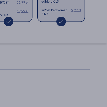
odbioru GLS
INPOST
11,99 zł
InPost Paczkomat
9,99 zł
19,99 zł
24/7
ALINK
Aromactiv, plastry
aromatyczne, 5 szt.
akcesoria, plaster
15,99 zł