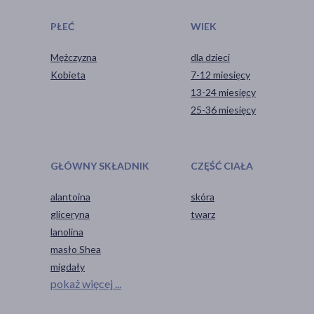
PŁEĆ
WIEK
Mężczyzna
dla dzieci
Kobieta
7-12 miesięcy
13-24 miesięcy
25-36 miesięcy
GŁÓWNY SKŁADNIK
CZĘŚĆ CIAŁA
alantoina
skóra
gliceryna
twarz
lanolina
masło Shea
migdały
pokaż więcej ...