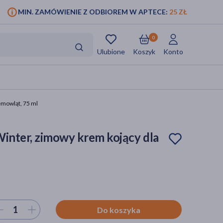
MIN. ZAMÓWIENIE Z ODBIOREM W APTECE:
25 ZŁ
0
Ulubione
Koszyk
Konto
iemowląt, 75 ml
Winter, zimowy krem kojący dla
ierz ilość
Do koszyka