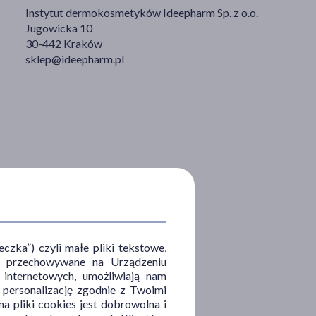
Instytut dermokosmetyków Ideepharm Sp. z o.o.
Jugowicka 10
30-442 Kraków
sklep@ideepharm.pl
zka”) czyli małe pliki tekstowe,
u i przechowywane na Urządzeniu
 internetowych, umożliwiają nam
, personalizację zgodnie z Twoimi
a pliki cookies jest dobrowolna i