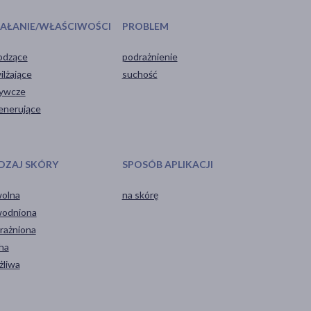
IAŁANIE/WŁAŚCIWOŚCI
PROBLEM
odzące
podrażnienie
ilżające
suchość
ywcze
enerujące
DZAJ SKÓRY
SPOSÓB APLIKACJI
olna
na skórę
odniona
rażniona
ha
żliwa