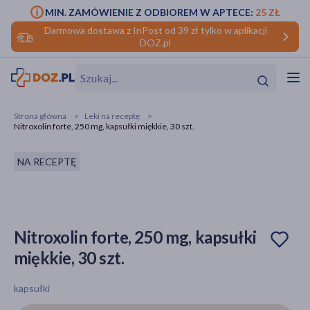
MIN. ZAMÓWIENIE Z ODBIOREM W APTECE:
25 ZŁ
Darmowa dostawa z InPost od 39 zł tylko w aplikacji
DOZ.pl
w
Hit
Hit
Strona główna
Leki na receptę
Nitroxolin forte, 250 mg, kapsułki miękkie, 30 szt.
ofory
NA RECEPTĘ
do makijażu
dzieci
ść
Hit
Hit
ące
rmową
kijażu
Nitroxolin forte, 250 mg, kapsułki
ść
Hit
miękkie, 30 szt.
w
Hit
Hit
kapsułki
ść
Hit