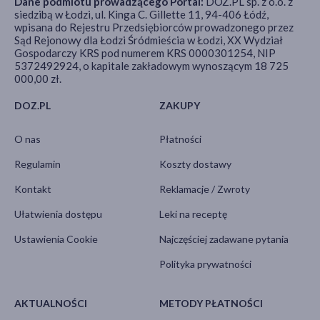
Dane podmiotu prowadzącego Portal:
DOZ.PL sp. z o.o. z
siedzibą w Łodzi, ul. Kinga C. Gillette 11, 94-406 Łódź,
wpisana do Rejestru Przedsiębiorców prowadzonego przez
Sąd Rejonowy dla Łodzi Śródmieścia w Łodzi, XX Wydział
Gospodarczy KRS pod numerem KRS 0000301254, NIP
5372492924, o kapitale zakładowym wynoszącym 18 725
000,00 zł.
DOZ.PL
ZAKUPY
O nas
Płatności
Regulamin
Koszty dostawy
Kontakt
Reklamacje / Zwroty
Ułatwienia dostępu
Leki na receptę
Ustawienia Cookie
Najczęściej zadawane pytania
Polityka prywatności
AKTUALNOŚCI
METODY PŁATNOŚCI