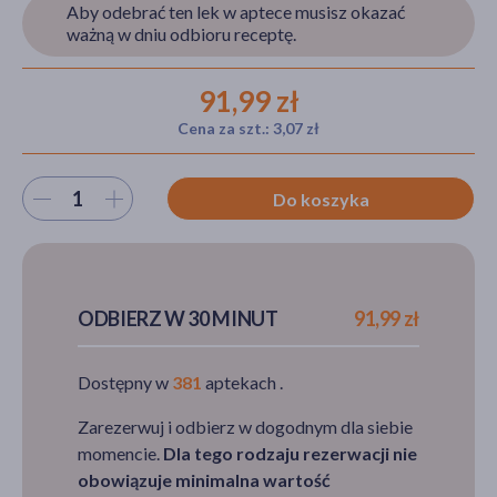
Aby odebrać ten lek w aptece musisz okazać
ważną w dniu odbioru receptę.
akijażu
91,99 zł
Cena za szt.: 3,07 zł
Wybierz ilość
Hit
Do koszyka
ODBIERZ W 30 MINUT
91,99 zł
Dostępny w
381
aptekach .
Zarezerwuj i odbierz w dogodnym dla siebie
momencie.
Dla tego rodzaju rezerwacji nie
obowiązuje minimalna wartość