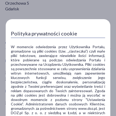
Orzechowa 5
Gdańsk
Polityka prywatności cookie
CECHY PRODUKTU
W momencie odwiedzenia przez Użytkownika Portalu,
gromadzone są pliki cookies (tzw. „ciasteczka”) czyli małe
pliki tekstowe, zawierające niewielkie ilości informacji,
które pobierane są podczas odwiedzania Portalu i
PŁEĆ
TYP PRODUKTU
przechowywane na Urządzeniu Użytkownika. Pliki cookies
są powszechnie stosowane w celu usprawnienia działania
Mężczyzna
Lek na receptę
witryn internetowych, umożliwiają nam zapewnienie
kluczowych funkcji serwisu, zwiększenie jego
Kobieta
bezpieczeństwa, ciągłe doskonalenie, personalizację
zgodnie z Twoimi preferencjami oraz wyświetlanie treści i
reklam dopasowanych do Twoich zainteresowań. Zgoda
POSTAĆ
DZIAŁANIE/WŁAŚCIWOŚCI
na pliki cookies jest dobrowolna i można ją wycofać w
dowolnym momencie z poziomu strony "Ustawienia
kapsułki
przeciwbakteryjne
Cookie". Administratorem danych osobowych Klientów,
gromadzonych za pośrednictwem strony www.doz.pl, jest
przeciwgrzybicze
DOZ.pl Sp. z o. o. z siedzibą w Łodzi, a w niektórych