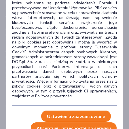
które pobierane są podczas odwiedzania Portalu i
lekach, które pacjent planuje przyjmować, w tym o lekach
przechowywane na Urządzeniu Użytkownika. Pliki cookies
dostępnych bez recepty.
są powszechnie stosowane w celu usprawnienia działania
witryn internetowych, umożliwiają nam zapewnienie
W szczególności należy poinformować lekarza, jeśli pacjent
kluczowych funkcji serwisu, zwiększenie jego
stosuje: inne niesteroidowe leki przeciwzapalne (NLPZ), kwas
bezpieczeństwa, ciągłe doskonalenie, personalizację
acetylosalicylowy; leki przeciwzakrzepowe, heparyna; leki, które
zgodnie z Twoimi preferencjami oraz wyświetlanie treści i
rozpuszczają zakrzepy krwi (leki trombolityczne); leki stosowane w
reklam dopasowanych do Twoich zainteresowań. Zgoda
chorobach serca oraz nerek; kortykosteroidy (np. stosowane w
na pliki cookies jest dobrowolna i można ją wycofać w
stanach zapalnych lub w leczeniu reakcji
dowolnym momencie z poziomu strony "Ustawienia
alergicznych); cyklosporynę (stosowaną po przeszczepieniu
Cookie". Administratorem danych osobowych Klientów,
narządów lub w przypadku ciężkich chorób skóry,
gromadzonych za pośrednictwem strony www.doz.pl, jest
DOZ.pl Sp. z o. o. z siedzibą w Łodzi, a w niektórych
reumatoidalnego zapalenia stawów lub zespołu
przypadkach nasi Partnerzy. Informacja o celach
nerczycowego); leki moczopędne; leki stosowane w leczeniu
przetwarzania danych osobowych przez naszych
nadciśnienia tętniczego; lit; selektywne inhibitory wychwytu
partnerów znajduje się w ich politykach ochrony
zwrotnego serotoniny (SSRI); metotreksat (stosowany w
prywatności. Więcej informacji o korzystaniu przez nas z
leczeniu nowotworów lub ciężkiej niekontrolowanej choroby
plików cookies oraz o przetwarzaniu Twoich danych
skóry i czynnego reumatoidalnego zapalenia stawów);
osobowych, w tym o przysługujących Ci uprawnieniach,
cholestyraminę (stosowana w celu zmniejszenia stężenia
znajdziesz w Polityce prywatności.
cholesterolu); stosuje wewnątrzmaciczną antykoncepcję,
powszechnie znaną jako spirala.
Ciąża i karmienie piersią
Ustawienia zaawansowane
Jeśli pacjentka jest w ciąży lub karmi piersią, przypuszcza, że może
Akceptuję i przechodzę do serwisu