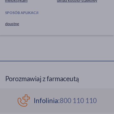
meloksykam
układ kostno-stawowy
SPOSÓB APLIKACJI
doustne
Porozmawiaj z farmaceutą
Infolinia:
800 110 110