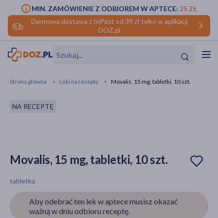
MIN. ZAMÓWIENIE Z ODBIOREM W APTECE:
25 ZŁ
Darmowa dostawa z InPost od 39 zł tylko w aplikacji
DOZ.pl
w
Hit
Hit
Strona główna
Leki na receptę
Movalis, 15 mg, tabletki, 10 szt.
ofory
NA RECEPTĘ
do makijażu
dzieci
ść
Hit
Hit
ące
rmową
kijażu
Movalis, 15 mg, tabletki, 10 szt.
ść
Hit
tabletka
w
Hit
Hit
Aby odebrać ten lek w aptece musisz okazać
ważną w dniu odbioru receptę.
ść
Hit