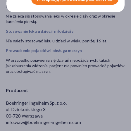
być w ciąży, lub gdy planuje mieć dziecko, powinna poradzić się
lekarza lub farmaceuty przed zastosowaniem tego leku.
Nie zaleca się stosowania leku w okresie ciąży oraz w okresie
karmienia piersią.
Stosowanie leku u dzieci i młodzieży
Nie należy stosować leku u dzieci w wieku poniżej 16 lat.
Prowadzenie pojazdów i obsługa maszyn
W przypadku pojawienia się działań niepożądanych, takich
jak zaburzenia widzenia, pacjent nie powinien prowadzić pojazdów
oraz obsługiwać maszyn.
Producent
Boehringer Ingelheim Sp. z o.o.
ul. Dziekońskiego 3
00-728 Warszawa
info.waw@boehringer-ingelheim.com