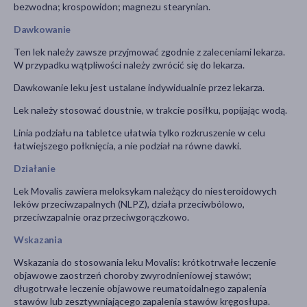
bezwodna; krospowidon; magnezu stearynian.
Dawkowanie
Ten lek należy zawsze przyjmować zgodnie z zaleceniami lekarza.
W przypadku wątpliwości należy zwrócić się do lekarza.
Dawkowanie leku jest ustalane indywidualnie przez lekarza.
Lek należy stosować doustnie, w trakcie posiłku, popijając wodą.
Linia podziału na tabletce ułatwia tylko rozkruszenie w celu
łatwiejszego połknięcia, a nie podział na równe dawki.
Działanie
Lek Movalis zawiera meloksykam należący do niesteroidowych
leków przeciwzapalnych (NLPZ), działa przeciwbólowo,
przeciwzapalnie oraz przeciwgorączkowo.
Wskazania
Wskazania do stosowania leku Movalis: krótkotrwałe leczenie
objawowe zaostrzeń choroby zwyrodnieniowej stawów;
długotrwałe leczenie objawowe reumatoidalnego zapalenia
stawów lub zesztywniającego zapalenia stawów kręgosłupa.