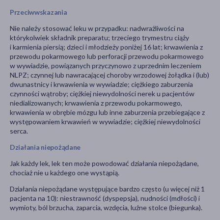
Przeciwwskazania
Nie należy stosować leku w przypadku: nadwrażliwości na
którykolwiek składnik preparatu; trzeciego trymestru ciąży
i karmienia piersią; dzieci i młodzieży poniżej 16 lat; krwawienia z
przewodu pokarmowego lub perforacji przewodu pokarmowego
w wywiadzie, powiązanych przyczynowo z uprzednim leczeniem
NLPZ; czynnej lub nawracającej choroby wrzodowej żołądka i (lub)
dwunastnicy i krwawienia w wywiadzie; ciężkiego zaburzenia
czynności wątroby; ciężkiej niewydolności nerek u pacjentów
niedializowanych; krwawienia z przewodu pokarmowego,
krwawienia w obrębie mózgu lub inne zaburzenia przebiegające z
występowaniem krwawień w wywiadzie; ciężkiej niewydolności
serca.
Działania niepożądane
Jak każdy lek, lek ten może powodować działania niepożądane,
chociaż nie u każdego one wystąpią.
Działania niepożądane występujące bardzo często (u więcej niż 1
pacjenta na 10): niestrawność (dyspepsja), nudności (mdłości) i
wymioty, ból brzucha, zaparcia, wzdęcia, luźne stolce (biegunka).