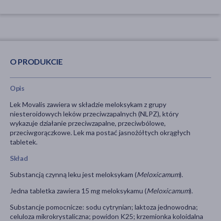
O PRODUKCIE
Opis
Lek Movalis zawiera w składzie meloksykam z grupy
niesteroidowych leków przeciwzapalnych (NLPZ), który
wykazuje działanie przeciwzapalne, przeciwbólowe,
przeciwgorączkowe. Lek ma postać jasnożółtych okrągłych
tabletek.
Skład
Substancją czynną leku jest meloksykam (
Meloxicamum
).
Jedna tabletka zawiera 15 mg meloksykamu (
Meloxicamum
).
Substancje pomocnicze: sodu cytrynian; laktoza jednowodna;
celuloza mikrokrystaliczna; powidon K25; krzemionka koloidalna