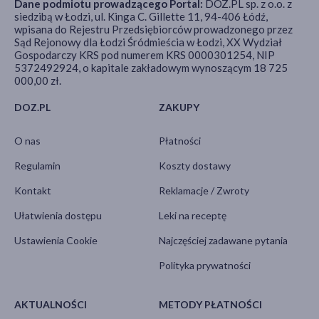
Dane podmiotu prowadzącego Portal:
DOZ.PL sp. z o.o. z
siedzibą w Łodzi, ul. Kinga C. Gillette 11, 94-406 Łódź,
wpisana do Rejestru Przedsiębiorców prowadzonego przez
Sąd Rejonowy dla Łodzi Śródmieścia w Łodzi, XX Wydział
Gospodarczy KRS pod numerem KRS 0000301254, NIP
5372492924, o kapitale zakładowym wynoszącym 18 725
000,00 zł.
DOZ.PL
ZAKUPY
O nas
Płatności
Regulamin
Koszty dostawy
Kontakt
Reklamacje / Zwroty
Ułatwienia dostępu
Leki na receptę
Ustawienia Cookie
Najczęściej zadawane pytania
Polityka prywatności
AKTUALNOŚCI
METODY PŁATNOŚCI