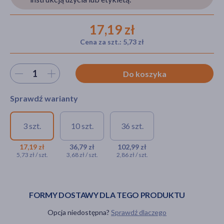
17,19 zł
akijażu
Cena za szt.: 5,73 zł
Wybierz ilość
Do koszyka
Hit
Sprawdź warianty
3 szt.
10 szt.
36 szt.
Mister Size, prezerwatywy,
Mister Size,
Mister Size,
60 mm, 3 szt.
prezerwatywy, 60
prezerwatywy,
17,19 zł
36,79 zł
102,99 zł
5,73 zł / szt.
3,68 zł / szt.
2,86 zł / szt.
mm, 10 szt.
60 mm, 36 szt.
17,19 zł
36,79 zł
102,99 zł
FORMY DOSTAWY DLA TEGO PRODUKTU
Opcja niedostępna?
Sprawdź dlaczego