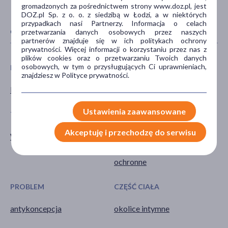
gromadzonych za pośrednictwem strony www.doz.pl, jest
DOZ.pl Sp. z o. o. z siedzibą w Łodzi, a w niektórych
przypadkach nasi Partnerzy. Informacja o celach
CECHY PRODUKTU
przetwarzania danych osobowych przez naszych
partnerów znajduje się w ich politykach ochrony
prywatności. Więcej informacji o korzystaniu przez nas z
plików cookies oraz o przetwarzaniu Twoich danych
osobowych, w tym o przysługujących Ci uprawnieniach,
PŁEĆ
WIEK
znajdziesz w Polityce prywatności.
Mężczyzna
dla dorosłych
Ustawienia zaawansowane
TYP PRODUKTU
DZIAŁANIE/WŁAŚCIWOŚCI
Akceptuję i przechodzę do serwisu
Wyrób medyczny
antykoncepcyjne
nawilżające
ochronne
PROBLEM
CZĘŚĆ CIAŁA
antykoncepcja
okolice intymne