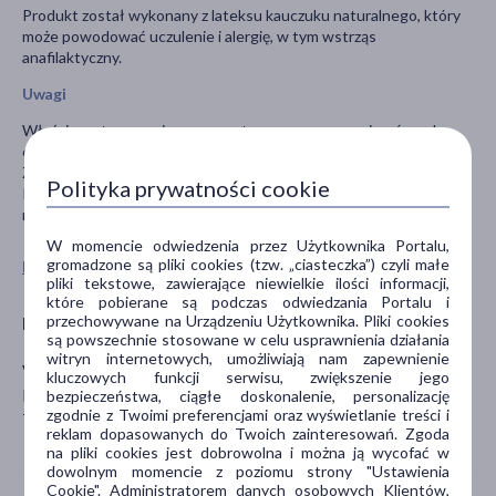
Produkt został wykonany z lateksu kauczuku naturalnego, który
może powodować uczulenie i alergię, w tym wstrząs
anafilaktyczny.
Uwagi
Właściwe stosowanie prezerwatyw pomaga ograniczyć ryzyko
ciąży i groźbę zarażenia chorobami przenoszonymi drogą płciową.
Żadna metoda antykoncepcji nie zapewnia 100% ochrony.
Polityka prywatności cookie
Przed zastosowaniem należy zapoznać się z instrukcją
nadrukowaną po wewnętrznej stronie opakowania.
W momencie odwiedzenia przez Użytkownika Portalu,
gromadzone są pliki cookies (tzw. „ciasteczka”) czyli małe
Pokaż wszystkie produkty MISTER SIZE
pliki tekstowe, zawierające niewielkie ilości informacji,
które pobierane są podczas odwiedzania Portalu i
przechowywane na Urządzeniu Użytkownika. Pliki cookies
Producent
są powszechnie stosowane w celu usprawnienia działania
witryn internetowych, umożliwiają nam zapewnienie
VINERGY GmbH
kluczowych funkcji serwisu, zwiększenie jego
Bahnhofstr. 19
bezpieczeństwa, ciągłe doskonalenie, personalizację
zgodnie z Twoimi preferencjami oraz wyświetlanie treści i
78224 Singen
reklam dopasowanych do Twoich zainteresowań. Zgoda
na pliki cookies jest dobrowolna i można ją wycofać w
dowolnym momencie z poziomu strony "Ustawienia
Cookie". Administratorem danych osobowych Klientów,