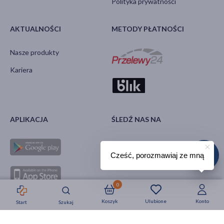
Polityka prywatności
AKTUALNOŚCI
METODY PŁATNOŚCI
Nasze produkty
Kariera
APLIKACJA
ŚLEDŹ NAS NA
Cześć, porozmawiaj ze mną
0
Koszyk
Ulubione
Konto
Start
Szukaj
Strefa okazji
Nowości
Krótkie daty