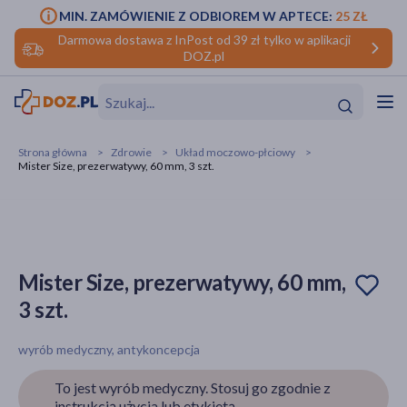
MIN. ZAMÓWIENIE Z ODBIOREM W APTECE:
25 ZŁ
Darmowa dostawa z InPost od 39 zł tylko w aplikacji
DOZ.pl
w
Hit
Hit
Strona główna
Zdrowie
Układ moczowo-płciowy
Mister Size, prezerwatywy, 60 mm, 3 szt.
ofory
do makijażu
dzieci
ść
Hit
Hit
ące
rmową
kijażu
Mister Size, prezerwatywy, 60 mm,
3 szt.
ść
Hit
wyrób medyczny, antykoncepcja
w
Hit
Hit
To jest wyrób medyczny. Stosuj go zgodnie z
ść
Hit
instrukcją użycia lub etykietą.