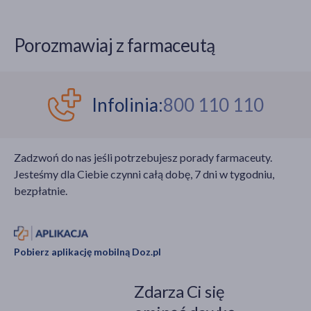
zgonów. W Polsce
tym rzeżączką, kiłą, a w
sytuacja również staje
skrajnych przypadkach
się niepokojąca – do 31
nawet AIDS. Czym
Porozmawiaj z farmaceutą
października 2025 r.
można zarazić się
zgłoszono 731
poprzez stosunek
zachorowań, czyli
płciowy bez
ponad dwukrotnie
zabezpieczenia?
Infolinia:
800 110 110
więcej niż rok wcześniej
w tym samym okresie.
Rosnąca liczba infekcji
Zadzwoń do nas jeśli potrzebujesz porady farmaceuty.
w regionie, niska
Jesteśmy dla Ciebie czynni całą dobę, 7 dni w tygodniu,
odporność populacji i
bezpłatnie.
intensywne powiązania
epidemiologiczne
między krajami
wymagają wzmożonej
Pobierz aplikację mobilną Doz.pl
czujności oraz działań
profilaktycznych.
Zdarza Ci się