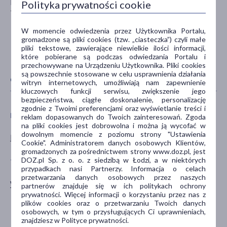
Bahnhofstr. 19
Polityka prywatności cookie
78224 Singen
W momencie odwiedzenia przez Użytkownika Portalu,
gromadzone są pliki cookies (tzw. „ciasteczka”) czyli małe
pliki tekstowe, zawierające niewielkie ilości informacji,
które pobierane są podczas odwiedzania Portalu i
przechowywane na Urządzeniu Użytkownika. Pliki cookies
są powszechnie stosowane w celu usprawnienia działania
CECHY PRODUKTU
witryn internetowych, umożliwiają nam zapewnienie
kluczowych funkcji serwisu, zwiększenie jego
bezpieczeństwa, ciągłe doskonalenie, personalizację
zgodnie z Twoimi preferencjami oraz wyświetlanie treści i
PŁEĆ
WIEK
reklam dopasowanych do Twoich zainteresowań. Zgoda
na pliki cookies jest dobrowolna i można ją wycofać w
dowolnym momencie z poziomu strony "Ustawienia
Mężczyzna
dla dorosłych
Cookie". Administratorem danych osobowych Klientów,
gromadzonych za pośrednictwem strony www.doz.pl, jest
DOZ.pl Sp. z o. o. z siedzibą w Łodzi, a w niektórych
TYP PRODUKTU
DZIAŁANIE/WŁAŚCIWOŚCI
przypadkach nasi Partnerzy. Informacja o celach
przetwarzania danych osobowych przez naszych
Wyrób medyczny
antykoncepcyjne
partnerów znajduje się w ich politykach ochrony
prywatności. Więcej informacji o korzystaniu przez nas z
nawilżające
plików cookies oraz o przetwarzaniu Twoich danych
ochronne
osobowych, w tym o przysługujących Ci uprawnieniach,
znajdziesz w Polityce prywatności.