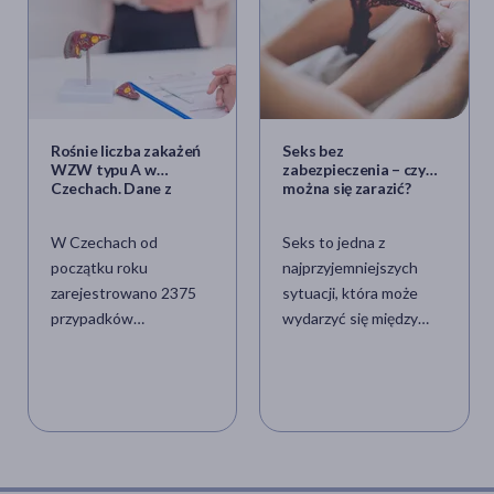
Rośnie liczba zakażeń
Seks bez
WZW typu A w
zabezpieczenia – czym
Czechach. Dane z
można się zarazić?
Polski też są
alarmujące
W Czechach od
Seks to jedna z
początku roku
najprzyjemniejszych
zarejestrowano 2375
sytuacji, która może
przypadków
wydarzyć się między
wirusowego zapalenia
dwojgiem zakochanych
wątroby typu A (WZW
ludzi. Chwila
A) – to najwyższa liczba
zapomnienia może
zakażeń od 1989 r.
jednak skończyć się
Jednocześnie
mało romantycznie –
zanotowano aż 28
jedną z wielu chorób, w