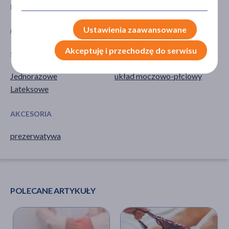
PROBLEM
CZĘŚĆ CIAŁA
antykoncepcja
okolice intymne
Ustawienia zaawansowane
Akceptuję i przechodzę do serwisu
SPECYFIKA
UKŁADY NARZĄDOWE
Jednorazowe
układ moczowo-płciowy
Lateksowe
AKCESORIA
prezerwatywa
POLECANE ARTYKUŁY