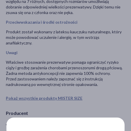
względu na 7 różnych, dostępnych rozmiarów umożliwiają
dobranie odpowiedniej wielkości prezerwatywy. Dzięki temu nie
zsuwa się ona z członka oraz nie pęka.
Przeciwwskazania i środki ostrożności
Produkt został wykonany z lateksu kauczuku naturalnego, który
może powodować uczulenie i alergię, w tym wstrząs
anafilaktyczny.
Uwagi
Właściwe stosowanie prezerwatyw pomaga ograniczyć ryzyko
ciąży i groźbę zarażenia chorobami przenoszonymi drogą płciową.
Żadna metoda antykoncepcji nie zapewnia 100% ochrony.
Przed zastosowaniem należy zapoznać się z instrukcją
nadrukowaną po wewnętrznej stronie opakowania.
Pokaż wszystkie produkty MISTER SIZE
Producent
VINERGY GmbH