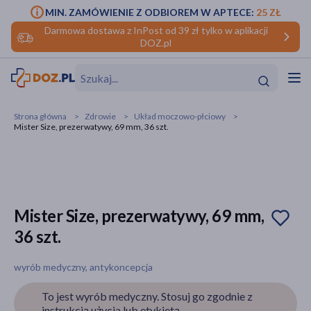
MIN. ZAMÓWIENIE Z ODBIOREM W APTECE:
25 ZŁ
Darmowa dostawa z InPost od 39 zł tylko w aplikacji
DOZ.pl
w
Hit
Hit
Strona główna
Zdrowie
Układ moczowo-płciowy
Mister Size, prezerwatywy, 69 mm, 36 szt.
ofory
do makijażu
dzieci
ść
Hit
Hit
ące
rmową
kijażu
Mister Size, prezerwatywy, 69 mm,
36 szt.
ść
Hit
wyrób medyczny, antykoncepcja
w
Hit
Hit
To jest wyrób medyczny. Stosuj go zgodnie z
ść
Hit
instrukcją użycia lub etykietą.