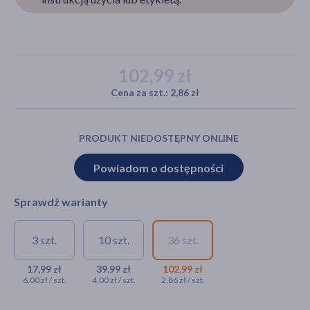
akijażu
102,99 zł
Cena za szt.: 2,86 zł
Hit
PRODUKT NIEDOSTĘPNY ONLINE
Powiadom o dostępności
Sprawdź warianty
3 szt.
10 szt.
36 szt.
Mister Size, prezerwatywy,
Mister Size,
Mister Size,
69 mm, 3 szt.
prezerwatywy, 69
prezerwatywy,
17,99 zł
39,99 zł
102,99 zł
6,00 zł / szt.
4,00 zł / szt.
2,86 zł / szt.
mm, 10 szt.
69 mm, 36 szt.
17,99 zł
39,99 zł
102,99 zł