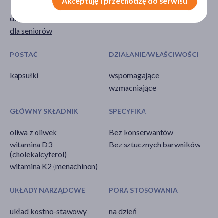
Akceptuję i przechodzę do serwisu
dla dorosłych
Suplement diety
dla seniorów
POSTAĆ
DZIAŁANIE/WŁAŚCIWOŚCI
kapsułki
wspomagające
wzmacniające
GŁÓWNY SKŁADNIK
SPECYFIKA
oliwa z oliwek
Bez konserwantów
witamina D3
Bez sztucznych barwników
(cholekalcyferol)
witamina K2 (menachinon)
UKŁADY NARZĄDOWE
PORA STOSOWANIA
układ kostno-stawowy
na dzień