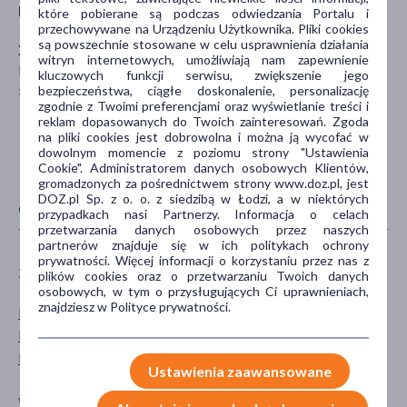
Producent
które pobierane są podczas odwiedzania Portalu i
przechowywane na Urządzeniu Użytkownika. Pliki cookies
są powszechnie stosowane w celu usprawnienia działania
XENICO PHARMA
witryn internetowych, umożliwiają nam zapewnienie
Białowieska 91
kluczowych funkcji serwisu, zwiększenie jego
54-234 Wrocław
bezpieczeństwa, ciągłe doskonalenie, personalizację
zgodnie z Twoimi preferencjami oraz wyświetlanie treści i
reklam dopasowanych do Twoich zainteresowań. Zgoda
na pliki cookies jest dobrowolna i można ją wycofać w
dowolnym momencie z poziomu strony "Ustawienia
Cookie". Administratorem danych osobowych Klientów,
gromadzonych za pośrednictwem strony www.doz.pl, jest
DOZ.pl Sp. z o. o. z siedzibą w Łodzi, a w niektórych
CECHY PRODUKTU
przypadkach nasi Partnerzy. Informacja o celach
przetwarzania danych osobowych przez naszych
partnerów znajduje się w ich politykach ochrony
prywatności. Więcej informacji o korzystaniu przez nas z
ZALECENIA ŻYWIENIOWE
PŁEĆ
plików cookies oraz o przetwarzaniu Twoich danych
osobowych, w tym o przysługujących Ci uprawnieniach,
znajdziesz w Polityce prywatności.
Bez dodatku cukru
Mężczyzna
Bez glutenu
Kobieta
Bez laktozy
Ustawienia zaawansowane
WIEK
TYP PRODUKTU