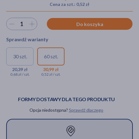
Cena za szt.: 0,52 zł
Wybierz ilość
Do koszyka
akijażu
Sprawdź warianty
Hit
30 szt.
60 szt.
Menachinox K2 + D3 2000,
Menachinox K2 + D3
kapsułki miękkie, 30 szt.
2000, kapsułki
20,39 zł
30,99 zł
0,68 zł / szt.
0,52 zł / szt.
miękkie, 60 szt.
20,39 zł
30,99 zł
FORMY DOSTAWY DLA TEGO PRODUKTU
Opcja niedostępna?
Sprawdź dlaczego