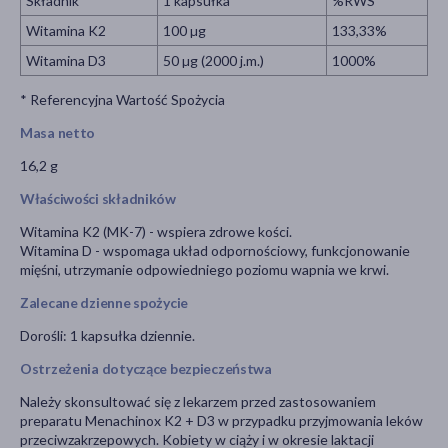
Składnik
1 kapsułka
%RWS*
Witamina K2
100 µg
133,33%
Witamina D3
50 µg (2000 j.m.)
1000%
* Referencyjna Wartość Spożycia
Masa netto
16,2 g
Właściwości składników
Witamina K2 (MK-7) - wspiera zdrowe kości.
Witamina D - wspomaga układ odpornościowy, funkcjonowanie
mięśni, utrzymanie odpowiedniego poziomu wapnia we krwi.
Zalecane dzienne spożycie
Dorośli: 1 kapsułka dziennie.
Ostrzeżenia dotyczące bezpieczeństwa
Należy skonsultować się z lekarzem przed zastosowaniem
preparatu Menachinox K2 + D3 w przypadku przyjmowania leków
przeciwzakrzepowych. Kobiety w ciąży i w okresie laktacji