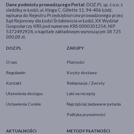
Dane podmiotu prowadzącego Portal:
DOZ.PL sp. z o.o. z
siedzibą w Łodzi, ul. Kinga C. Gillette 11, 94-406 Łódź,
wpisana do Rejestru Przedsiębiorców prowadzonego przez
Sąd Rejonowy dla Łodzi Śródmieścia w Łodzi, XX Wydział
Gospodarczy KRS pod numerem KRS 0000301254, NIP
5372492924, o kapitale zakładowym wynoszącym 18 725
000,00 zł.
DOZ.PL
ZAKUPY
O nas
Płatności
Regulamin
Koszty dostawy
Kontakt
Reklamacje / Zwroty
Ułatwienia dostępu
Leki na receptę
Ustawienia Cookie
Najczęściej zadawane pytania
Polityka prywatności
AKTUALNOŚCI
METODY PŁATNOŚCI