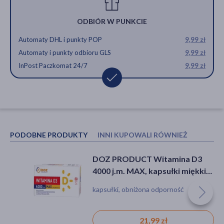
ODBIÓR W PUNKCIE
Automaty DHL i punkty POP
9,99 zł
Automaty i punkty odbioru GLS
9,99 zł
InPost Paczkomat 24/7
9,99 zł
PODOBNE PRODUKTY
INNI KUPOWALI RÓWNIEŻ
DOZ PRODUCT Witamina D3
Menachinox K2 + D3 4000 Forte,
4000 j.m. MAX, kapsułki miękkie,
kapsułki miękkie, 30 szt.
60 szt.
kapsułki, obniżona odporność
kapsułki
21,99 zł
23,99 zł